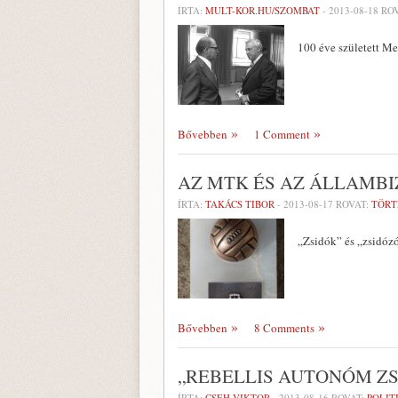
ÍRTA:
MULT-KOR.HU/SZOMBAT
-
2013-08-18
ROV
100 éve született 
Bővebben
1 Comment
AZ MTK ÉS AZ ÁLLAMB
ÍRTA:
TAKÁCS TIBOR
-
2013-08-17
ROVAT:
TÖRT
„Zsidók” és „zsidóz
Bővebben
8 Comments
„REBELLIS AUTONÓM ZS
ÍRTA:
CSEH VIKTOR
-
2013-08-16
ROVAT:
POLIT