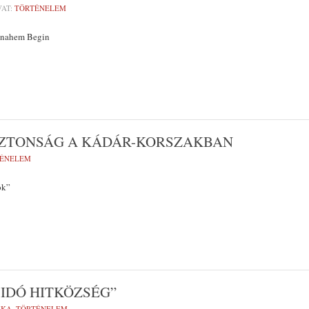
AT:
TÖRTÉNELEM
Menahem Begin
IZTONSÁG A KÁDÁR-KORSZAKBAN
ÉNELEM
ók”
IDÓ HITKÖZSÉG”
IKA
,
TÖRTÉNELEM