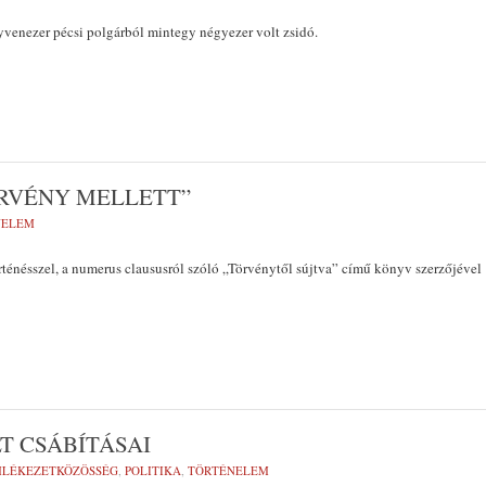
yvenezer pécsi polgárból mintegy négyezer volt zsidó.
ÖRVÉNY MELLETT”
NELEM
énésszel, a numerus claususról szóló „Törvénytől sújtva” című könyv szerzőjével
T CSÁBÍTÁSAI
LÉKEZETKÖZÖSSÉG
,
POLITIKA
,
TÖRTÉNELEM