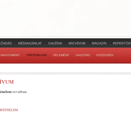
LŐADÁS
MÉDIAAJÁNLAT
GALÉRIA
ARCHÍVUM
MAGAZIN
REPERTÓR
HAGYOMÁNY
TÖRTÉNELEM
VÉLEMÉNY
GASZTRO
KÖZÖSSÉG
HÍVUM
ténelem
rovatban.
ÖRTÉNELEM