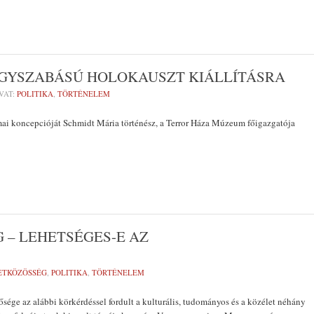
AGYSZABÁSÚ HOLOKAUSZT KIÁLLÍTÁSRA
VAT:
POLITIKA
,
TÖRTÉNELEM
ai koncepcióját Schmidt Mária történész, a Terror Háza Múzeum főigazgatója
 – LEHETSÉGES-E AZ
ETKÖZÖSSÉG
,
POLITIKA
,
TÖRTÉNELEM
sége az alábbi körkérdéssel fordult a kulturális, tudományos és a közélet néhány