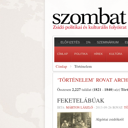
ELŐFIZETÉS
1%
SZEMINÁRIUM
E
CÍMLAP
POLITIKA
HÍREK
KULTÚRA
Címlap
Történelem
‘TÖRTÉNELEM’ ROVAT ARC
2,227
1821
1840
Tör
Összesen
találat (
-
) a(z)
FEKETELÁBÚAK
ÍRTA:
MÁRTON LÁSZLÓ
-
2013-09-26
ROVAT:
T
Algériai zsidókról