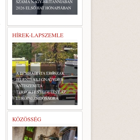
SZÁMA NAGY-BRITANNIÁBAN
2026 ELSŐ HAT HÓNAPJÁBAN
HÍREK-LAPSZEMLE
A DZSIHADISTA ERŐSZAK
JELENTI A LEGNAGYOBB
ANTISZEMITA
TERRORFENYEGETÉST AZ
EURÓPAI ZSIDÓSÁGRA
KÖZÖSSÉG