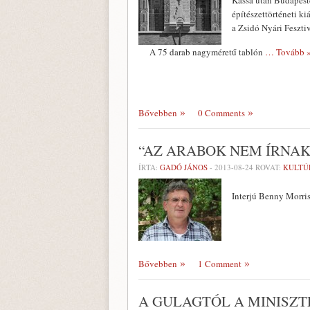
Kassa után Budapest
építészettörténeti k
a Zsidó Nyári Feszti
A 75 darab nagyméretű tablón
… Tovább 
Bővebben
0 Comments
“AZ ARABOK NEM ÍRNA
ÍRTA:
GADÓ JÁNOS
-
2013-08-24
ROVAT:
KULTÚ
Interjú Benny Morris
Bővebben
1 Comment
A GULAGTÓL A MINISZ