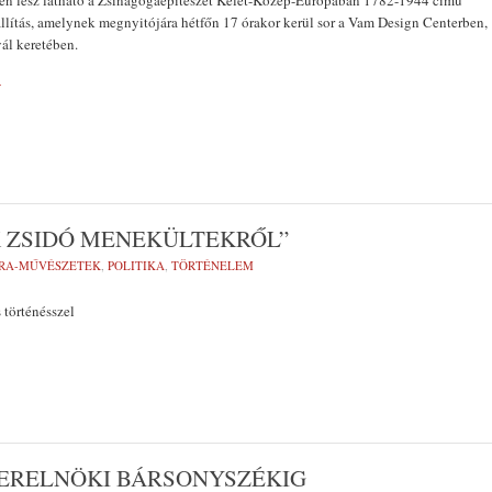
en lesz látható a Zsinagógaépítészet Kelet-Közép-Európában 1782-1944 című
iállítás, amelynek megnyitójára hétfőn 17 órakor kerül sor a Vam Design Centerben,
vál keretében.
»
K ZSIDÓ MENEKÜLTEKRŐL”
RA-MŰVÉSZETEK
,
POLITIKA
,
TÖRTÉNELEM
 történésszel
TERELNÖKI BÁRSONYSZÉKIG