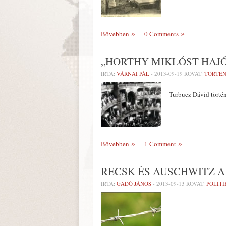
Bővebben
0 Comments
„HORTHY MIKLÓST HAJ
ÍRTA:
VÁRNAI PÁL
-
2013-09-19
ROVAT:
TÖRTÉ
Turbucz Dávid történ
Bővebben
1 Comment
RECSK ÉS AUSCHWITZ 
ÍRTA:
GADÓ JÁNOS
-
2013-09-13
ROVAT:
POLITI