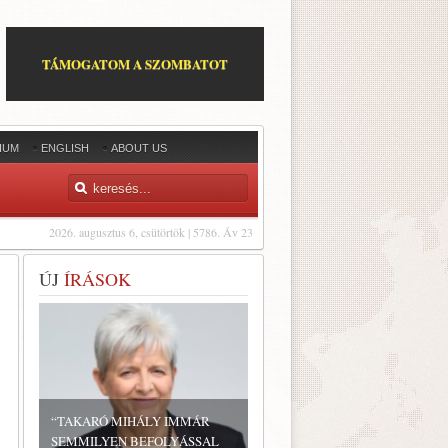
TÁMOGATOM A SZOMBATOT
IUM
ENGLISH
ABOUT US
2026. augusztus 6, csütörtök | 5786. Áv 23
ÚJ
ÍRÁSOK
“TAKARÓ MIHÁLY IMMÁR
SEMMILYEN BEFOLYÁSSAL