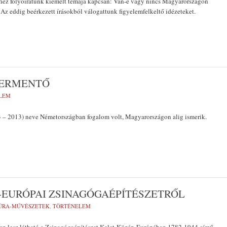
hez folyóiratunk kiemelt témája kapcsán: Van-e vagy nincs Magyarországon
z eddig beérkezett írásokból válogattunk figyelemfelkeltő idézeteket.
BERMENTŐ
LEM
3 – 2013) neve Németországban fogalom volt, Magyarországon alig ismerik.
-EURÓPAI ZSINAGÓGAÉPÍTÉSZETRŐL
ÚRA-MŰVÉSZETEK
,
TÖRTÉNELEM