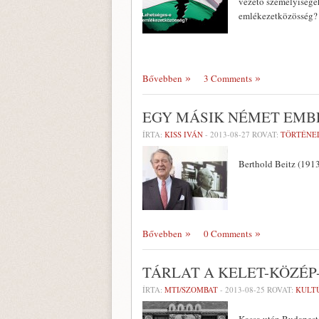
vezető személyiségé
emlékezetközösség? A
Bővebben
3 Comments
EGY MÁSIK NÉMET EM
ÍRTA:
KISS IVÁN
-
2013-08-27
ROVAT:
TÖRTÉNE
Berthold Beitz (191
Bővebben
0 Comments
TÁRLAT A KELET-KÖZÉP
ÍRTA:
MTI/SZOMBAT
-
2013-08-25
ROVAT:
KULT