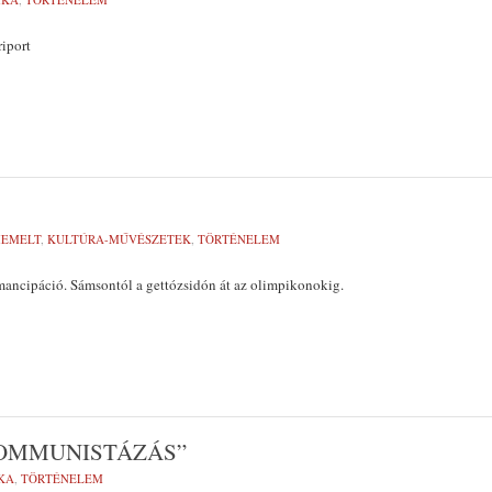
iport
IEMELT
,
KULTÚRA-MŰVÉSZETEK
,
TÖRTÉNELEM
mancipáció. Sámsontól a gettózsidón át az olimpikonokig.
KOMMUNISTÁZÁS”
KA
,
TÖRTÉNELEM