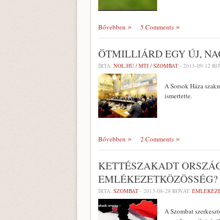
Bővebben
5 Comments
ÖTMILLIÁRD EGY ÚJ, N
ÍRTA:
NOL.HU / MTI / SZOMBAT
-
2013-09-12
RO
A Sorsok Háza szakm
ismertette.
Bővebben
2 Comments
KETTÉSZAKADT ORSZÁG
EMLÉKEZETKÖZÖSSÉG?
ÍRTA:
SZOMBAT
-
2013-08-28
ROVAT:
EMLÉKEZ
A Szombat szerkesztő