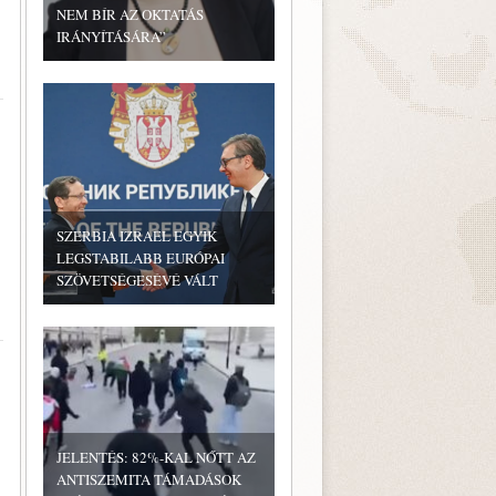
NEM BÍR AZ OKTATÁS
IRÁNYÍTÁSÁRA”
SZERBIA IZRAEL EGYIK
LEGSTABILABB EURÓPAI
SZÖVETSÉGESÉVÉ VÁLT
JELENTÉS: 82%-KAL NŐTT AZ
ANTISZEMITA TÁMADÁSOK