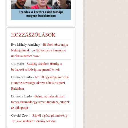
HOZZÁSZÓLÁSOK
Eva Mihály Amichay
-
Elrabolt túsz anyja
Netanjahunak: „A lányom egy hamaszos
unokával térhet haza”
sós csaba
-
Szakály Sándor: Horthy a
budapesti zsidóság megmentője volt
Domotor Laslo
-
Az IDF gyanúja szerint a
Hamász tüzérsége okozta a halálos tüzet
Rafahban
Domotor Laslo
-
Belgium: palesztinpárti
tömeg rátámadt egy izraeli turistára, eltörték
az állkapcsát
Gavriel Zeevi
-
Sáptól a gízai piramisokig –
125 éve született Benamy Sándor