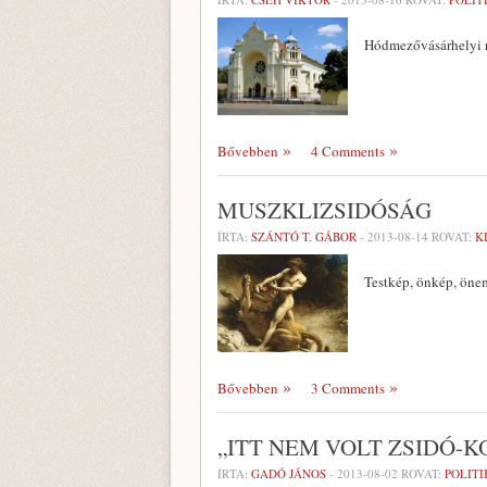
Hódmezővásárhelyi r
Bővebben
4 Comments
MUSZKLIZSIDÓSÁG
ÍRTA:
SZÁNTÓ T. GÁBOR
-
2013-08-14
ROVAT:
K
Testkép, önkép, öne
Bővebben
3 Comments
„ITT NEM VOLT ZSIDÓ-
ÍRTA:
GADÓ JÁNOS
-
2013-08-02
ROVAT:
POLITI