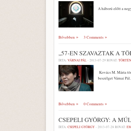
A háború előtt a neg
Bővebben
3 Comments
„57-EN SZAVAZTAK A T
ÍRTA:
VÁRNAI PÁL
-
2013-07-29
ROVAT:
TÖRTÉ
Kovács M. Mária tört
beszélget Várnai Pál.
Bővebben
0 Comments
CSEPELI GYÖRGY: A MÚL
ÍRTA:
CSEPELI GYÖRGY
-
2013-07-28
ROVAT:
EM