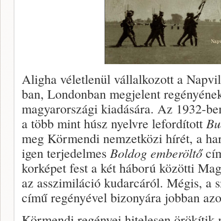
Aligha véletlenül vállalkozott a Napv
ban, Londonban megjelent regényének
magyarországi kiadására. Az 1932-ben
a több mint húsz nyelvre lefordított
Bu
meg Körmendi nemzetközi hírét, a ha
igen terjedelmes
Boldog emberöltő
cím
korképet fest a két háború közötti Ma
az asszimiláció kudarcáról. Mégis, a 
című regényével bizonyára jobban azo
Körmendi regényei hitelesen örökítik 