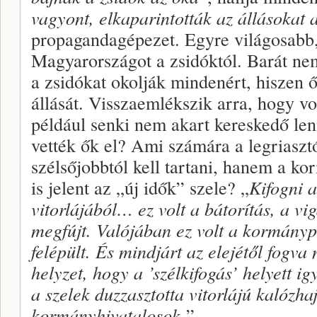
vagyont, elkaparintották az állásokat a
propagandagépezet. Egyre világosabb,
Magyarországot a zsidóktól. Barát nem
a zsidókat okolják mindenért, hiszen 
állását. Visszaemlékszik arra, hogy vol
például senki nem akart kereskedő len
vették ők el? Ami számára a legriasz
szélsőjobbtól kell tartani, hanem a ko
is jelent az „új idők” szele? „
Kifogni a
vitorlájából… ez volt a bátorítás, a vi
megfújt. Valójában ez volt a kormány
felépült. És mindjárt az elejétől fogva
helyzet, hogy a ’szélkifogás’ helyett i
a szelek duzzasztotta vitorlájú kalózha
kormányhivatalosok.
”