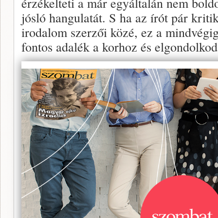
érzékelteti a már egyáltalán nem bold
jósló hangulatát. S ha az írót pár kriti
irodalom szerzői közé, ez a mindvégig
fontos adalék a korhoz és elgondolkodt