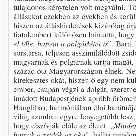
tulajdonos kénytelen volt megválni. Tí
állásukat ezekben az években és kerül
hiszen az álláshirdetések kizárólag ár
fiatalembert különösen bántotta, hogy
el tőle, hanem a polgárlétét is
”. Barát
sorstársa, teljesen asszimilálódott zsi
magyarnak és polgárnak tartja magát, 
század óta Magyarországon élnek. Nem
kirekesztés okát, hiszen ő egy nem k
ember, csupán végzi a dolgát, szeretn
imádott Budapestjének apróbb örömeit
Hangliba), harmóniában élni barátnőjé
világ azonban egyre fenyegetőbb lesz,
hogy elszívják előle az életet. „
Minden
bajnak a zsidók az oka
”, hallja minden