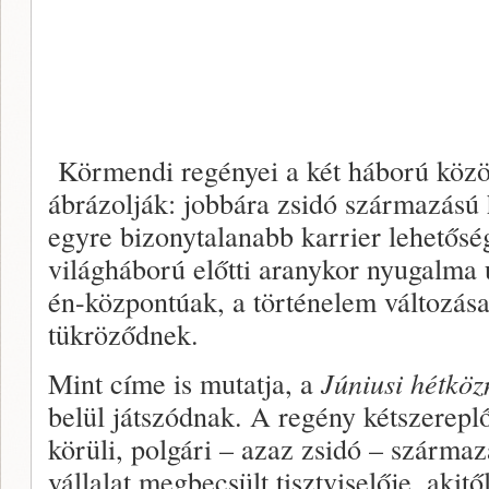
Körmendi regényei a két háború között
ábrázolják: jobbára zsidó származású
egyre bizonytalanabb karrier lehetőség
világháború előtti aranykor nyugalma
én-központúak, a történelem változásai
tükröződnek.
Mint címe is mutatja, a
Júniusi hétkö
belül játszódnak. A regény kétszerepl
körüli, polgári – azaz zsidó – származ
vállalat megbecsült tisztviselője, akitő