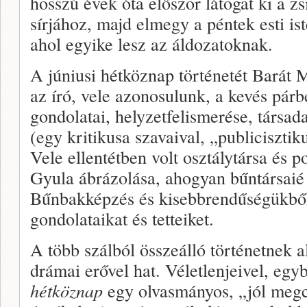
hosszú évek óta először látogat ki a 
sírjához, majd elmegy a péntek esti ist
ahol egyike lesz az áldozatoknak.
A júniusi hétköznap történetét Barát 
az író, vele azonosulunk, a kevés párb
gondolatai, helyzetfelismerése, társada
(egy kritikusa szavaival, „publicisztik
Vele ellentétben volt osztálytársa és 
Gyula ábrázolása, ahogyan bűntársaié 
Bűnbakképzés és kisebbrendűségükből 
gondolataikat és tetteiket.
A több szálból összeálló történetnek a
drámai erővel hat. Véletlenjeivel, egy
hétköznap
egy olvasmányos, „jól megcs