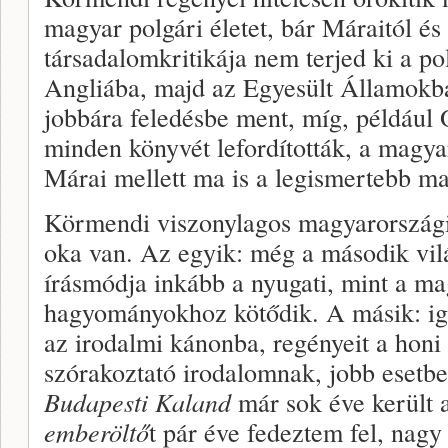
magyar polgári életet, bár Máraitól és 
társadalomkritikája nem terjed ki a p
Angliába, majd az Egyesült Államokba
jobbára feledésbe ment, míg, például 
minden könyvét lefordították, a magy
Márai mellett ma is a legismertebb ma
Körmendi viszonylagos magyarországi
oka van. Az egyik: még a második vilá
írásmódja inkább a nyugati, mint a ma
hagyományokhoz kötődik. A másik: iga
az irodalmi kánonba, regényeit a honi 
szórakoztató irodalomnak, jobb esetben
Budapesti Kaland
már sok éve került 
emberöltő
t pár éve fedeztem fel, na