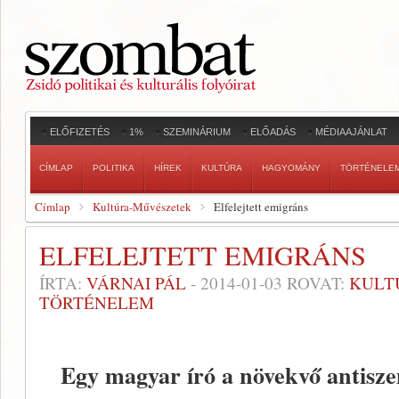
ELŐFIZETÉS
1%
SZEMINÁRIUM
ELŐADÁS
MÉDIAAJÁNLAT
CÍMLAP
POLITIKA
HÍREK
KULTÚRA
HAGYOMÁNY
TÖRTÉNELE
Címlap
Kultúra-Művészetek
Elfelejtett emigráns
ELFELEJTETT EMIGRÁNS
ÍRTA:
VÁRNAI PÁL
-
2014-01-03
ROVAT:
KULT
TÖRTÉNELEM
Egy magyar író a növekvő antisze