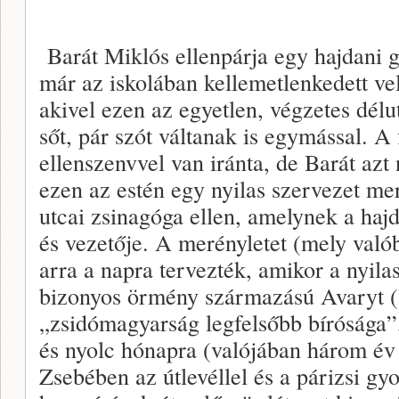
Barát Miklós ellenpárja egy hajdani g
már az iskolában kellemetlenkedett vele
akivel ezen az egyetlen, végzetes délu
sőt, pár szót váltanak is egymással. A
ellenszenvvel van iránta, de Barát azt
ezen az estén egy nyilas szervezet me
utcai zsinagóga ellen, amelynek a hajd
és vezetője. A merényletet (mely való
arra a napra tervezték, amikor a nyil
bizonyos örmény származású Avaryt (a
„zsidómagyarság legfelsőbb bírósága”
és nyolc hónapra (valójában három év é
Zsebében az útlevéllel és a párizsi gyo