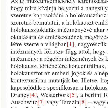
Az új múzeum/emlékhely létrehozásako
hogy mire kívánja helyezni a hangsúly
szeretne kapcsolódni a holokauszthoz:
szeretné bemutatni, a holokauszt emlé
holokausztoktatás intézményévé akar 
oktatására és emlékezetének megőrzés
létre szerte a világban
[1]
, nagyrészük
intézmények fókusza függ attól, hogy m
intézmény: a régebbi intézmények és k
holokauszt történetére koncentrálnak,
holokausztot az emberi jogok és a né
kontextusában mutatják be. Illetve, h
kapcsolódik-e specifikusan a holokau
Drancy
[4]
, Westerbork
[5]
, a berlini 
Auschwitz
[7]
vagy Terezin
[8]
– vagy 