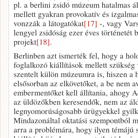
pl. a berlini zsidó múzeum hatalmas ál
mellett gyakran provokatív és izgalmas 
vonzzák a látogatókat
[17]
-, vagy Vars
lengyel zsidóság ezer éves történetét
projekt
[18]
.
Berlinben azt ismerték fel, hogy a hol
foglalkozó kiállítások mellett szükség
szentelt külön múzeumra is, hiszen a 
elsősorban az elkövetőket, a be nem a
embermentőket kell állítania, ahogy 
az üldözőkben keresendők, nem az áld
legnyomorúságosabb ürügyekkel gyil
Mindazonáltal oktatási szempontból mi
arra a problémára, hogy ilyen témájú 