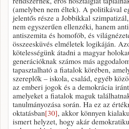
rendszernek, erős nosztalgiát táplálna
(amelyben nem éltek). A politikával e
jelentős része a Jobbikkal szimpatizál
nem egyszerűen ellenzéki, hanem antid
antiszemita és homofób, és világnézete
összeesküvés elméletek logikáján. Azo
kötelességünk átadni a magyar holokau
generációknak számos más aggodalomr
tapasztalható a fiatalok körében, amel
szereplők – iskola, család, egyéb kö
az emberi jogok és a demokrácia iránt 
amelyeket a fiatalok maguk találhatn
tanulmányozása során. Ha ez az érték
oktatásban
[30]
, akkor könnyen kialaku
ismert helyzet, hogy akár demokratikus