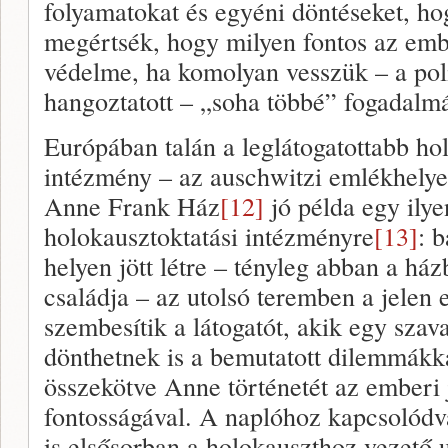
folyamatokat és egyéni döntéseket, ho
megértsék, hogy milyen fontos az emb
védelme, ha komolyan vesszük – a poli
hangoztatott – „soha többé” fogadalmá
Európában talán a leglátogatottabb h
intézmény – az auschwitzi emlékhelye
Anne Frank Ház
[12]
jó példa egy ilye
holokausztoktatási intézményre
[13]
: b
helyen jött létre – tényleg abban a há
családja – az utolsó teremben a jelen
szembesítik a látogatót, akik egy szav
dönthetnek is a bemutatott dilemmákka
összekötve Anne történetét az ember
fontosságával. A naplóhoz kapcsolódv
is elsősorban a holokauszthoz vezető ut