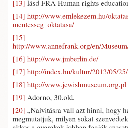
[13]
lásd FRA Human rights education
[14]
http://www.emlekezem.hu/oktatas
mentesseg_oktatasa/
[15]
http://www.annefrank.org/en/Museum/
[16]
http://www.jmberlin.de/
[17]
http://index.hu/kultur/2013/05/25
[18]
http://www.jewishmuseum.org.pl
[19]
Adorno, 30.old.
[20]
„Naivitásra vall azt hinni, hogy 
megmutatjuk, milyen sokat szenvedtek 
akkor a gyerekek jobban fogják szeret