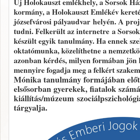
Új Holokauszt emlékhely, a Sorsok Háza
kormány, a
Holokauszt Emlékév keret
józsefvárosi pályaudvar
helyén. A proj
tudni. Felkerült az internetre a Sorso
készült egyik tanulmány. Ha ennek sz
oktatómunka, közelíthetne a nemzetkö
azonban kérdés, milyen formában jön l
mennyire fogadja meg a felkért szake
Mónika tanulmány formájában előter
elsősorban gyerekek, fiatalok szám
kiállítás/múzeum szociálpszichológi
tárgyalja.