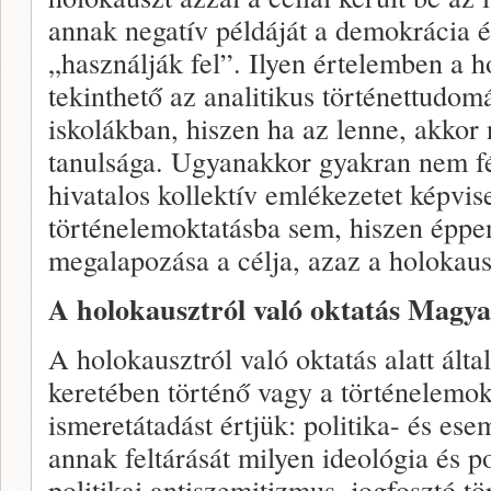
annak negatív példáját a demokrácia é
„használják fel”. Ilyen értelemben a 
tekinthető az analitikus történettudom
iskolákban, hiszen ha az lenne, akkor
tanulsága. Ugyanakkor gyakran nem f
hivatalos kollektív emlékezetet képvis
történelemoktatásba sem, hiszen éppen
megalapozása a célja, azaz a holokaus
A holokausztról való oktatás Magy
A holokausztról való oktatás alatt ált
keretében történő vagy a történelemokt
ismeretátadást értjük: politika- és es
annak feltárását milyen ideológia és po
politikai antiszemitizmus, jogfosztó tö