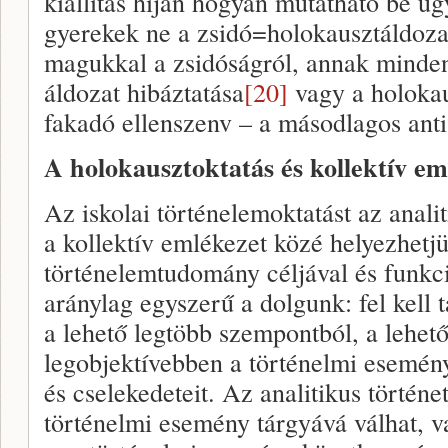
kiállítás híján hogyan mutatható be úg
gyerekek ne a zsidó=holokausztáldoza
magukkal a zsidóságról, annak minden 
áldozat hibáztatása
[20]
vagy a holokau
fakadó ellenszenv – a másodlagos anti
A holokausztoktatás és kollektív em
Az iskolai történelemoktatást az anal
a kollektív emlékezet közé helyezhetjü
történelemtudomány céljával és funkc
aránylag egyszerű a dolgunk: fel kell 
a lehető legtöbb szempontból, a lehet
legobjektívebben a történelmi esemény
és cselekedeteit. Az analitikus történe
történelmi esemény tárgyává válhat, v