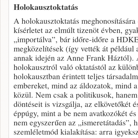
Holokausztoktatás
A holokausztoktatás meghonosítására 
kísérletet az elmúlt tizenöt évben, gya
„importálva”, bár időre-időre a HDKE-
megközelítések (így vették át például 
annak idején az Anne Frank Háztól). 
holokausztról való oktatástól az külön
holokausztban érintett teljes társadalm
embereket, mind az áldozatok, mind a 
közül. Nem csak a politikusok, hane
döntéseit is vizsgálja, az elkövetőkét 
éppúgy, mint a be nem avatkozókét és
nem egyszerűen az „ismeretátadás”, h
szemléletmód kialakítása: arra igyeksz