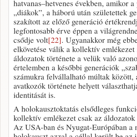
hatvanas–hetvenes években, amikor a p
„diákok”, a háború után születettek g
szakított az előző generáció értékrendj
legfontosabb érve éppen a világrendne
csődje volt
[22]
. Ugyanakkor még ebbe
elkövetése válik a kollektív emlékeze
áldozatok története a velük való azono
értelemben a későbbi generációk „sza
számukra felvállalható múltak között,
avatkozók története helyett választhat
identitását is.
A holokausztoktatás elsődleges funkci
kollektív emlékezet csak az áldozatok 
Az USA-ban és Nyugat-Európában a n
holokauszt azzal a céllal került be az 