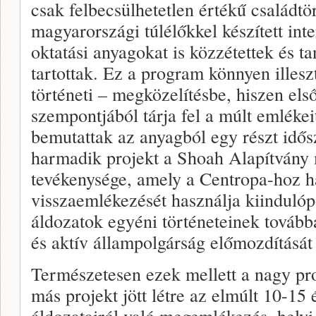
csak felbecsülhetetlen értékű családtö
magyarországi túlélőkkel készített int
oktatási anyagokat is közzétettek és t
tartottak. Ez a program könnyen illes
történeti – megközelítésbe, hiszen el
szempontjából tárja fel a múlt emlék
bemutattak az anyagból egy részt idősz
harmadik projekt a Shoah Alapítvány
tevékenysége, amely a Centropa-hoz h
visszaemlékezését használja kiindulóp
áldozatok egyéni történeteinek tovább
és aktív állampolgárság előmozdítását
Természetesen ezek mellett a nagy pro
más projekt jött létre az elmúlt 10-15
áldozatairól való megemlékezés, helyi