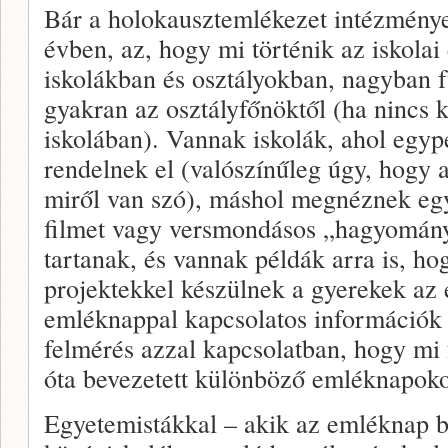
Bár a holokausztemlékezet intézményes
évben, az, hogy mi történik az iskola
iskolákban és osztályokban, nagyban fü
gyakran az osztályfőnöktől (ha nincs 
iskolában). Vannak iskolák, ahol egyp
rendelnek el (valószínűleg úgy, hogy a
miről van szó), máshol megnéznek egy
filmet vagy versmondásos „hagyomány
tartanak, és vannak példák arra is, ho
projektekkel készülnek a gyerekek az
emléknappal kapcsolatos információk 
felmérés azzal kapcsolatban, hogy mi 
óta bevezetett különböző emléknapok
Egyetemistákkal – akik az emléknap b