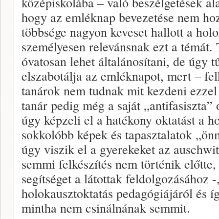
középiskolába – való beszélgetések al
hogy az emléknap bevezetése nem hozot
többsége nagyon keveset hallott a holo
személyesen relevánsnak ezt a témát.
óvatosan lehet általánosítani, de úgy 
elszabotálja az emléknapot, mert – fel
tanárok nem tudnak mit kezdeni ezzel
tanár pedig még a saját „antifasiszta”
úgy képzeli el a hatékony oktatást a h
sokkolóbb képek és tapasztalatok „ön
úgy viszik el a gyerekeket az auschwi
semmi felkészítés nem történik előtte
segítséget a látottak feldolgozásához -
holokausztoktatás pedagógiájáról és í
mintha nem csinálnának semmit.