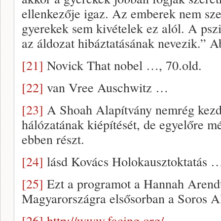
ellenkezője igaz. Az emberek nem szer
gyerekek sem kivételek ez alól. A psz
az áldozat hibáztatásának nevezik.” A
[21]
Novick That nobel …, 70.old.
[22]
van Vree Auschwitz …
[23]
A Shoah Alapítvány nemrég kezdte
hálózatának kiépítését, de egyelőre m
ebben részt.
[24]
lásd Kovács Holokausztoktatás 
[25]
Ezt a programot a Hannah Arendt
Magyarországra elsősorban a Soros Al
[26]
http://www.facing.org/