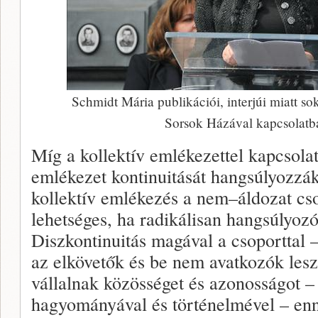
Schmidt Mária publikációi, interjúi miatt s
Sorsok Házával kapcsolatba
Míg a kollektív emlékezettel kapcsolat
emlékezet kontinuitását hangsúlyozzák
kollektív emlékezés a nem–áldozat cs
lehetséges, ha radikálisan hangsúlyozó
Diszkontinuitás magával a csoporttal –
az elkövetők és be nem avatkozók les
vállalnak közösséget és azonosságot –
hagyományával és történelmével – enn