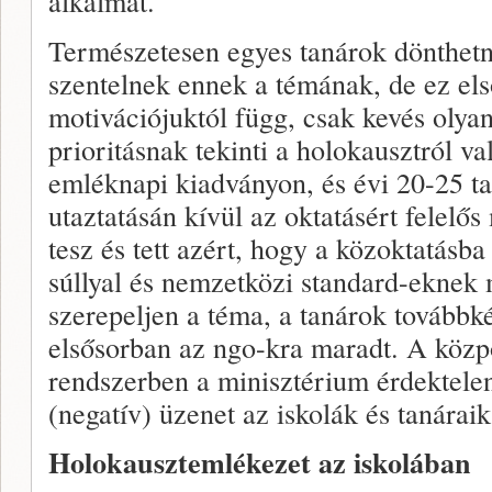
alkalmat.
Természetesen egyes tanárok dönthetn
szentelnek ennek a témának, de ez el
motivációjuktól függ, csak kevés olyan
prioritásnak tekinti a holokausztról va
emléknapi kiadványon, és évi 20-25 
utaztatásán kívül az oktatásért felelő
tesz és tett azért, hogy a közoktatásb
súllyal és nemzetközi standard-eknek
szerepeljen a téma, a tanárok továbbk
elsősorban az ngo-kra maradt. A közpo
rendszerben a minisztérium érdektele
(negatív) üzenet az iskolák és tanárai
Holokausztemlékezet az iskolában