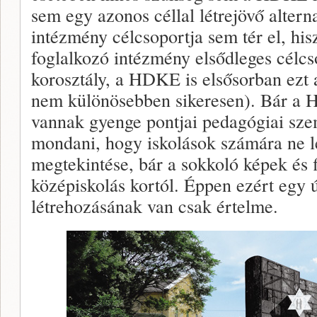
sem egy azonos céllal létrejövő alterna
intézmény célcsoportja sem tér el, hi
foglalkozó intézmény elsődleges célcso
korosztály, a HDKE is elsősorban ezt a
nem különösebben sikeresen). Bár a H
vannak gyenge pontjai pedagógiai sze
mondani, hogy iskolások számára ne len
megtekintése, bár a sokkoló képek és 
középiskolás kortól. Éppen ezért egy 
létrehozásának van csak értelme.