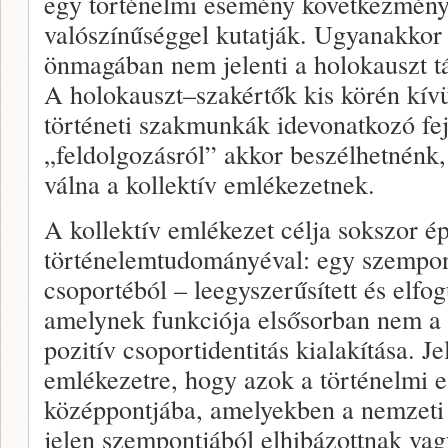
egy történelmi esemény következmény
valószínűséggel kutatják. Ugyanakkor a
önmagában nem jelenti a holokauszt tá
A holokauszt–szakértők kis körén kív
történeti szakmunkák idevonatkozó fej
„feldolgozásról” akkor beszélhetnénk,
válna a kollektív emlékezetnek.
A kollektív emlékezet célja sokszor ép
történelemtudományéval: egy szempon
csoportéból – leegyszerűsített és elfog
amelynek funkciója elsősorban nem a
pozitív csoportidentitás kialakítása. J
emlékezetre, hogy azok a történelmi 
középpontjába, amelyekben a nemzeti c
jelen szempontjából elhibázottnak va