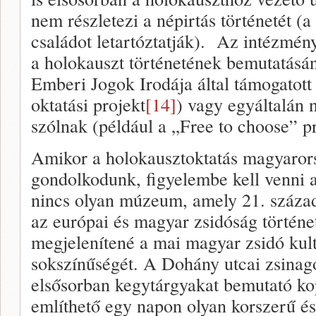
nem részletezi a népirtás történetét 
családot letartóztatják). Az intézmény
a holokauszt történetének bemutatásá
Emberi Jogok Irodája által támogatott
oktatási projekt
[14]
) vagy egyáltalán 
szólnak (például a „Free to choose” p
Amikor a holokausztoktatás magyarors
gondolkodunk, figyelembe kell venni 
nincs olyan múzeum, amely 21. század
az európai és magyar zsidóság történet
megjelenítené a mai magyar zsidó kult
sokszínűségét. A Dohány utcai zsinag
elsősorban kegytárgyakat bemutató kop
említhető egy napon olyan korszerű és 