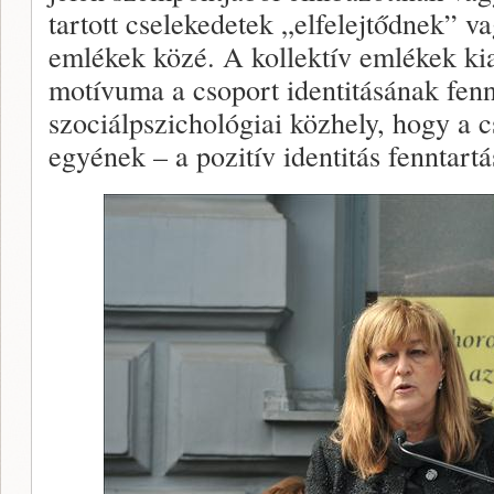
tartott cselekedetek „elfelejtődnek” 
emlékek közé. A kollektív emlékek ki
motívuma a csoport identitásának fenn
szociálpszichológiai közhely, hogy a 
egyének – a pozitív identitás fenntartá