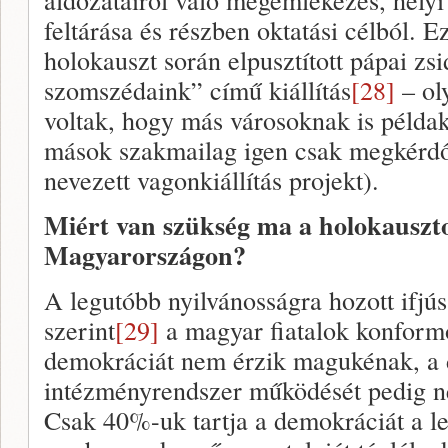
feltárása és részben oktatási célból. E
holokauszt során elpusztított pápai zsi
szomszédaink” című kiállítás
[28]
– ol
voltak, hogy más városoknak is példak
mások szakmailag igen csak megkérdőj
nevezett vagonkiállítás projekt).
Miért van szükség ma a holokauszt
Magyarországon?
A legutóbb nyilvánosságra hozott ifjús
szerint
[29]
a magyar fiatalok konformo
demokráciát nem érzik magukénak, a
intézményrendszer működését pedig n
Csak 40%-uk tartja a demokráciát a le