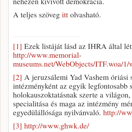
nehezen kivívott demokrácia.
A teljes szöveg
itt
olvasható.
[1]
Ezek listáját lásd az IHRA által lé
http://www.memorial-
museums.net/WebObjects/ITF.woa/1
[2]
A jeruzsálemi Yad Vashem óriási sz
intézményként az egyik legfontosabb s
holokauszoktatásnak szerte a világon,
specialitása és maga az intézmény mér
egyedülállósága nyilvánvaló.
http://w
[3]
http://www.ghwk.de/