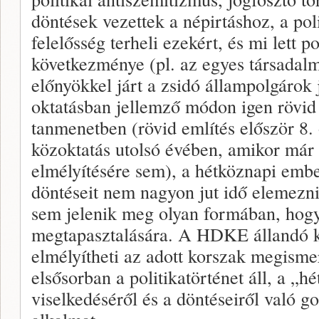
döntések vezettek a népirtáshoz, a pol
felelősség terheli ezekért, és mi lett p
következménye (pl. az egyes társadal
előnyökkel járt a zsidó állampolgárok
oktatásban jellemző módon igen rövid 
tanmenetben (rövid említés először 8. 
közoktatás utolsó évében, amikor már 
elmélyítésére sem), a hétköznapi embe
döntéseit nem nagyon jut idő elemezni
sem jelenik meg olyan formában, hogy
megtapasztalására. A HDKE állandó kiá
elmélyítheti az adott korszak megism
elsősorban a politikatörténet áll, a „
viselkedéséről és a döntéseiről való 