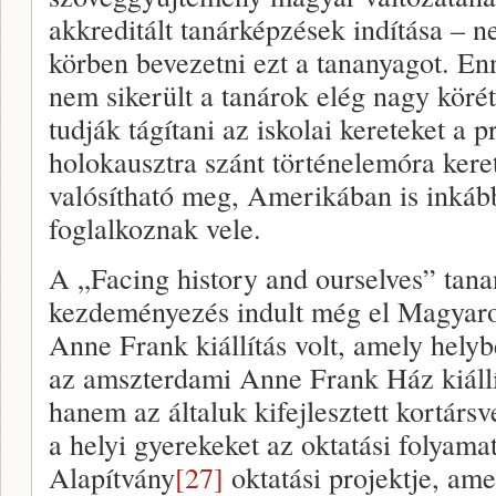
akkreditált tanárképzések indítása – n
körben bevezetni ezt a tananyagot. En
nem sikerült a tanárok elég nagy körét
tudják tágítani az iskolai kereteket a
holokausztra szánt történelemóra ker
valósítható meg, Amerikában is inkább
foglalkoznak vele.
A „Facing history and ourselves” tana
kezdeményezés indult még el Magyaro
Anne Frank kiállítás volt, amely helyb
az amszterdami Anne Frank Ház kiállí
hanem az általuk kifejlesztett kortárs
a helyi gyerekeket az oktatási folyam
Alapítvány
[27]
oktatási projektje, am