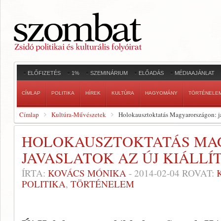
ELŐFIZETÉS
1%
SZEMINÁRIUM
ELŐADÁS
MÉDIAAJÁNLAT
CÍMLAP
POLITIKA
HÍREK
KULTÚRA
HAGYOMÁNY
TÖRTÉNELE
Címlap
Kultúra-Művészetek
Holokausztoktatás Magyarországon: jav
HOLOKAUSZTOKTATÁS MA
JAVASLATOK AZ ÚJ KIÁLLÍ
ÍRTA:
KOVÁCS MÓNIKA
-
2014-02-04
ROVAT:
POLITIKA
,
TÖRTÉNELEM