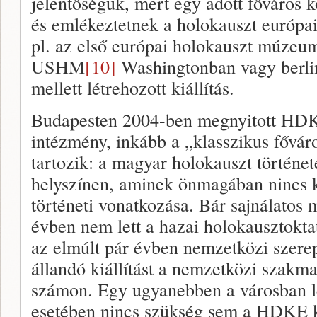
jelentőségük, mert egy adott főváros 
és emlékeztetnek a holokauszt európai 
pl. az első európai holokauszt múzeu
USHM
[10]
Washingtonban vagy berli
mellett létrehozott kiállítás.
Budapesten 2004-ben megnyitott HDKE
intézmény, inkább a „klasszikus fővár
tartozik: a magyar holokauszt történet
helyszínen, aminek önmagában nincs 
történeti vonatkozása. Bár sajnálato
évben nem lett a hazai holokausztokta
az elmúlt pár évben nemzetközi szerep
állandó kiállítást a nemzetközi szakma
számon. Egy ugyanebben a városban l
esetében nincs szükség sem a HDKE ki