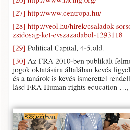
[27]
http://www.centropa.hu/
[28]
http://veol.hu/hirek/csaladok-sors
zsidosag-ket-evszazadabol-1293118
[29]
Political Capital, 4-5.old.
[30]
Az FRA 2010-ben publikált felmé
jogok oktatására általában kevés figy
és a tanárok is kevés ismerettel rende
lásd FRA Human rights education …, 