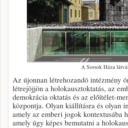
A Sorsok Háza látvá
Az újonnan létrehozandó intézmény ór
létrejöjjön a holokausztoktatás, az emb
demokrácia oktatás és az előítélet-me
központja. Olyan kiállításra és olyan 
amely az emberi jogok kontextusába he
amely úgy képes bemutatni a holokausz