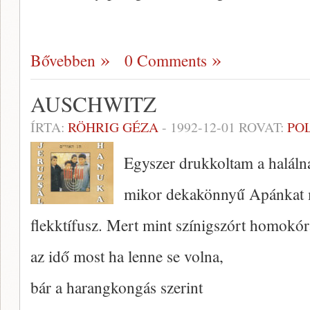
Bővebben
0 Comments
AUSCHWITZ
ÍRTA:
RÖHRIG GÉZA
-
1992-12-01
ROVAT:
PO
Egyszer drukkoltam a haláln
mikor dekakönnyű Apánkat 
flekktífusz. Mert mint színigszórt homokór
az idő most ha lenne se volna,
bár a harangkongás szerint