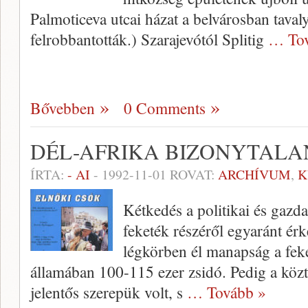
Palmoticeva utcai házat a belvárosban tavaly
felrobbantották.) Szarajevótól Splitig
… Tov
Bővebben
0 Comments
DÉL-AFRIKA BIZONYTALA
ÍRTA:
- AI
-
1992-11-01
ROVAT:
ARCHÍVUM
,
K
Kétkedés a politikai és gazda
feketék részéről egyaránt ér
légkörben él manapság a feke
államában 100-115 ezer zsidó. Pedig a közt
jelentős szerepük volt, s
… Tovább »