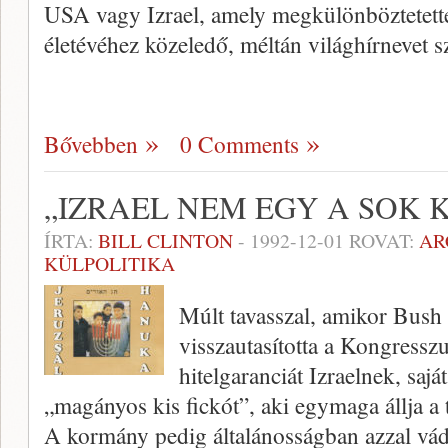
USA vagy Izrael, amely megkülönböztetette
életévéhez közeledő, méltán világhírnevet s
Bővebben
0 Comments
„IZRAEL NEM EGY A SOK 
ÍRTA:
BILL CLINTON
-
1992-12-01
ROVAT:
AR
KÜLPOLITIKA
Múlt tavasszal, amikor Bus
visszautasította a Kongressz
hitelgaranciát Izraelnek, saj
„magányos kis fickót”, aki egymaga állja a 
A kormány pedig általánosságban azzal vá