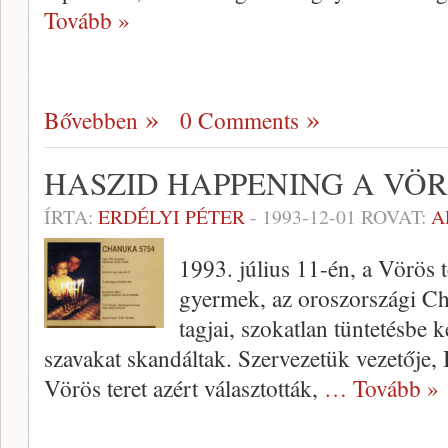
Tovább »
Bővebben
0 Comments
HASZID HAPPENING A VÖ
ÍRTA:
ERDÉLYI PÉTER
-
1993-12-01
ROVAT:
A
1993. július 11-én, a Vörös 
gyermek, az oroszországi Ch
tagjai, szokatlan tüntetésbe
szavakat skandáltak. Szervezetük vezetője, B
Vörös teret azért választották,
… Tovább »