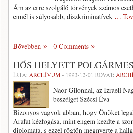
Ám az erre szolgáló törvények számos eset
ennél is súlyosabb, diszkriminatívek
… Tov
Bővebben
0 Comments
HŐS HELYETT POLGÁRMES
ÍRTA:
ARCHÍVUM
-
1993-12-01
ROVAT:
ARCH
Naor Gilonnal, az Izraeli Nag
beszélget Szécsi Éva
Bizonyos vagyok abban, hogy Önöket lega
Arafat kézfogása, mint engem kezdte a szomba
diplomata, s ezzel rögtön megnyerte a hal