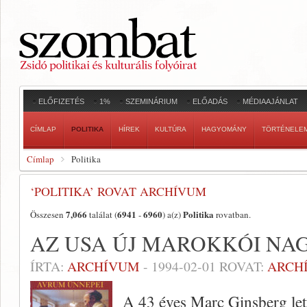
ELŐFIZETÉS
1%
SZEMINÁRIUM
ELŐADÁS
MÉDIAAJÁNLAT
CÍMLAP
POLITIKA
HÍREK
KULTÚRA
HAGYOMÁNY
TÖRTÉNELE
Címlap
Politika
‘POLITIKA’ ROVAT ARCHÍVUM
7,066
6941
6960
Politika
Összesen
találat (
-
) a(z)
rovatban.
AZ USA ÚJ MAROKKÓI NA
ÍRTA:
ARCHÍVUM
-
1994-02-01
ROVAT:
ARCH
A 43 éves Marc Ginsberg let