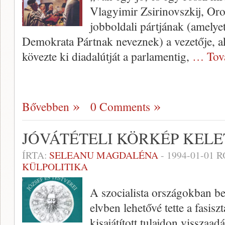
Vlagyimir Zsirinovszkij, Oro
jobboldali pártjának (amelye
Demokrata Pártnak neveznek) a vezetője, ak
kövezte ki diadalútját a parlamentig,
… Tov
Bővebben
0 Comments
JÓVÁTÉTELI KÖRKÉP KEL
ÍRTA:
SELEANU MAGDALÉNA
-
1994-01-01
R
KÜLPOLITIKA
A szocialista országokban be
elvben lehetővé tette a fasis
kisajátított tulajdon visszaad