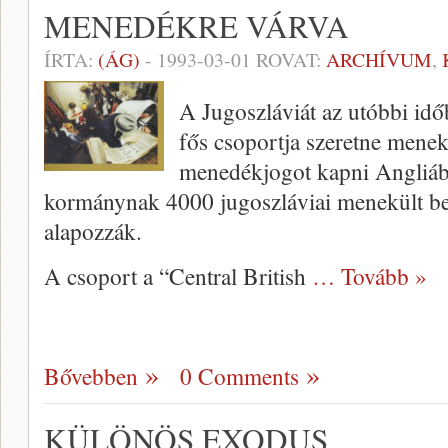
MENEDÉKRE VÁRVA
ÍRTA:
(ÁG)
-
1993-03-01
ROVAT:
ARCHÍVUM
,
A Jugoszláviát az utóbbi idő
fős csoportja szeretne menekül
menedékjogot kapni Angliáb
kormánynak 4000 jugoszláviai menekült be
alapozzák.
A csoport a “Central British
… Tovább »
Bővebben
0 Comments
KÜLÖNÖS EXODUS