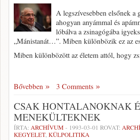
A legszívesebben elsőnek a 
ahogyan anyámmal és apámma
lóbálva a zsinagógába igyeks
„Mánistanát…”. Miben különbözik ez az es
Miben különbözött az életem attól, hogy z
Bővebben
3 Comments
CSAK HONTALANOKNAK É
MENEKÜLTEKNEK
ÍRTA:
ARCHÍVUM
-
1993-03-01
ROVAT:
ARCH
KEGYELET
,
KÜLPOLITIKA