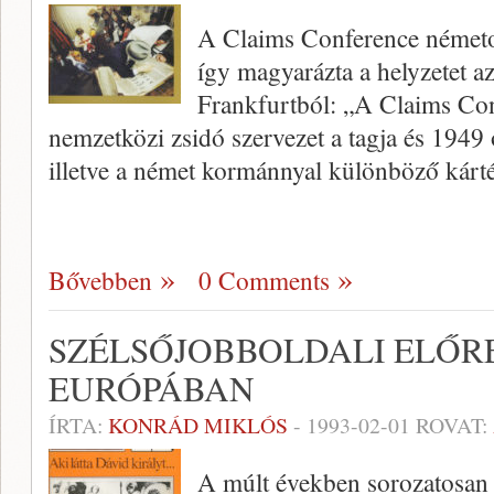
A Claims Conference németor
így magyarázta a helyzetet 
Frankfurtból: „A Claims Con
nemzetközi zsidó szervezet a tagja és 1949
illetve a német kormánnyal különböző kárté
Bővebben
0 Comments
SZÉLSŐJOBBOLDALI ELŐR
EURÓPÁBAN
ÍRTA:
KONRÁD MIKLÓS
-
1993-02-01
ROVAT:
A múlt években sorozatosan 