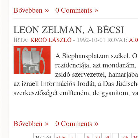
Bővebben
0 Comments
LEON ZELMAN, A BÉCSI
ÍRTA:
KROÓ LÁSZLÓ
-
1992-10-01
ROVAT:
AR
A Stephansplatzon székel. Ot
rezidenciája, azt mondanám,
zsidó szervezettel, hamarjáb
az izraeli Információs Irodát, a Das Jüdis
szerkesztőségét említeném, de gyanítom, v
Bővebben
0 Comments
348 / 354
« Első
«
...
10
20
30
...
346
34