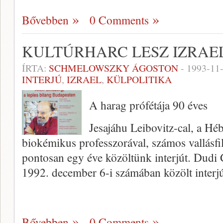
Bővebben
0 Comments
KULTÚRHARC LESZ IZRAE
ÍRTA:
SCHMELOWSZKY ÁGOSTON
-
1993-11
INTERJÚ
,
IZRAEL
,
KÜLPOLITIKA
A harag prófétája 90 éves
Jesajáhu Leibovitz-cal, a H
biokémikus professzorával, számos vallásfi
pontosan egy éve közöltünk interjút. Dudi
1992. december 6-i számában közölt interj
Bővebben
0 Comments