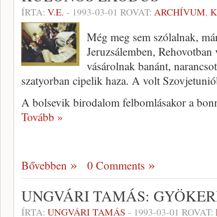
ÍRTA:
V.E.
-
1993-03-01
ROVAT:
ARCHÍVUM
,
K
Még meg sem szólalnak, mári
Jeruzsálemben, Rehovotban v
vásárolnak banánt, narancsot
szatyorban cipelik haza. A volt Szovjetunió
A bolsevik birodalom felbomlásakor a bonn
Tovább »
Bővebben
0 Comments
UNGVÁRI TAMÁS: GYÖKE
ÍRTA:
UNGVÁRI TAMÁS
-
1993-03-01
ROVAT: