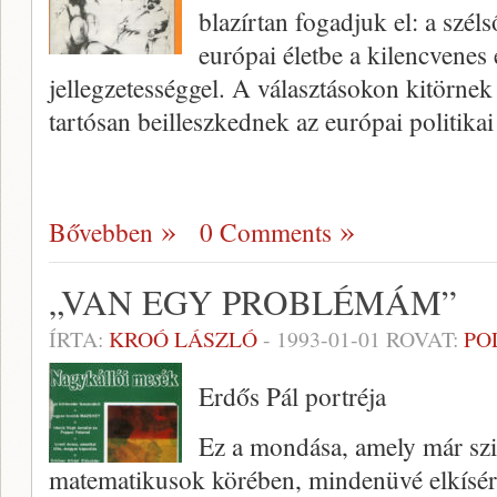
blazírtan fogadjuk el: a szél
európai életbe a kilencvenes
jellegzetességgel. A választásokon kitörne
tartósan beilleszkednek az európai politik
Bővebben
0 Comments
„VAN EGY PROBLÉMÁM”
ÍRTA:
KROÓ LÁSZLÓ
-
1993-01-01
ROVAT:
PO
Erdős Pál portréja
Ez a mondása, amely már szin
matematikusok körében, mindenüvé elkíséri