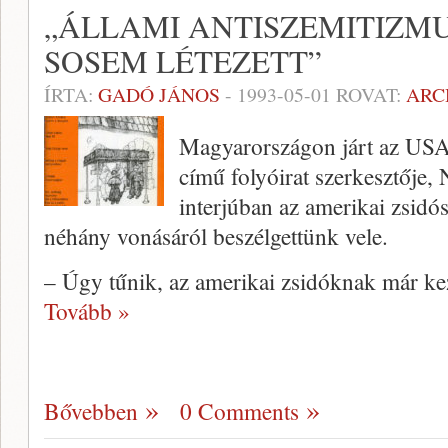
„ÁLLAMI ANTISZEMITIZMU
SOSEM LÉTEZETT”
ÍRTA:
GADÓ JÁNOS
-
1993-05-01
ROVAT:
ARC
Magyarországon járt az US
című folyóirat szerkesztője,
interjúban az amerikai zsidós
néhány vonásáról beszélgettünk vele.
– Úgy tűnik, az amerikai zsidóknak már kez
Tovább »
Bővebben
0 Comments