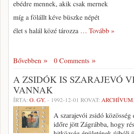
ebédre mennek, akik csak mernek
míg a fölállt kéve büszke népét
élet s halál közé tározza
… Tovább »
Bővebben
0 Comments
A ZSIDÓK IS SZARAJEVÓ 
VANNAK
ÍRTA:
O. GY.
-
1992-12-01
ROVAT:
ARCHÍVUM
A szarajevói zsidó közösség 
időre jött Zágrábba, hogy ré
hitközség épületének újbóli