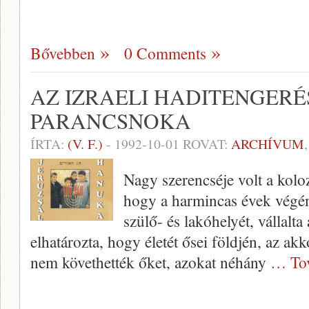
Bővebben
0 Comments
AZ IZRAELI HADITENGERÉ
PARANCSNOKA
ÍRTA:
(V. F.)
-
1992-10-01
ROVAT:
ARCHÍVUM
Nagy szerencséje volt a kolo
hogy a harmincas évek végén
szülő- és lakóhelyét, vállalt
elhatározta, hogy életét ősei földjén, az akk
nem követhették őket, azokat néhány
… To