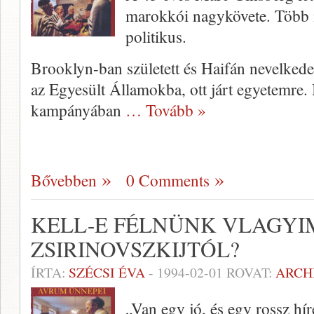
marok­kói nagykövete. Több m
poli­tikus.
Brooklyn-ban született és Haifán nevelkedet
az Egyesült Államokba, ott járt egyetem­re. 
kampányában
… Tovább »
Bővebben
0 Comments
KELL-E FÉLNÜNK VLAGYI
ZSIRINOVSZKIJTÓL?
ÍRTA:
SZÉCSI ÉVA
-
1994-02-01
ROVAT:
ARCH
„Van egy jó, és egy rossz hí