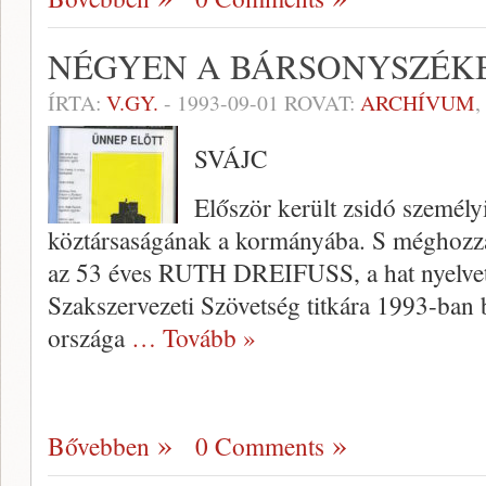
NÉGYEN A BÁRSONYSZÉK
ÍRTA:
V.GY.
-
1993-09-01
ROVAT:
ARCHÍVUM
,
SVÁJC
Először került zsidó személy
köztársaságának a kormányába. S méghozzá 
az 53 éves RUTH DREIFUSS, a hat nyelvet 
Szakszervezeti Szövetség titkára 1993-ban 
országa
… Tovább »
Bővebben
0 Comments