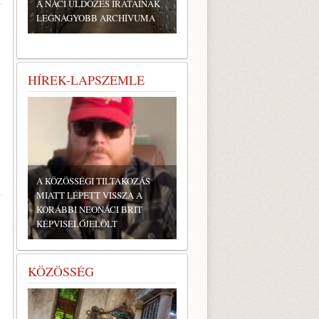
A NÁCI ÜLDÖZÉS IRATAINAK
LEGNAGYOBB ARCHÍVUMA
HÍREK-LAPSZEMLE
A KÖZÖSSÉGI TILTAKOZÁS
MIATT LÉPETT VISSZA A
KORÁBBI NEONÁCI BRIT
KÉPVISELŐJELÖLT
KÖZÖSSÉG