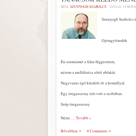
ÍRTA:
SZUNYOGH SZABOLCS
-
2020-01-14
ROVA
Szunyogh Szabolcs új
Gyöngytöredék
Én szemeimet a falra függesztem,
nézem a mellékutca sötét ablakát.
Negyvenes égő küzdött itt a homállyal.
Egy öregasszony tett-vett a szobában.
Szép öregasszony.
Nézte
… Tovább »
Bővebben
0 Comments