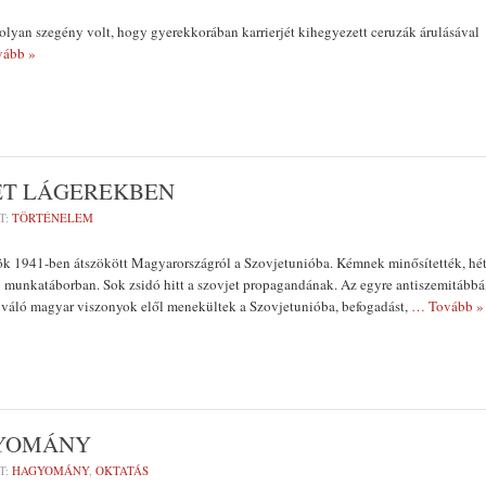
olyan szegény volt, hogy gyerekkorában karrierjét kihegyezett ceruzák árulásával
ább »
ET LÁGEREKBEN
T:
TÖRTÉNELEM
k 1941-ben átszökött Magyarországról a Szovjetunióba. Kémnek minősítették, hé
 munkatáborban. Sok zsidó hitt a szovjet propagandának. Az egyre antiszemitábbá
 váló magyar viszonyok elől menekültek a Szovjetunióba, befogadást,
… Tovább »
GYOMÁNY
T:
HAGYOMÁNY
,
OKTATÁS