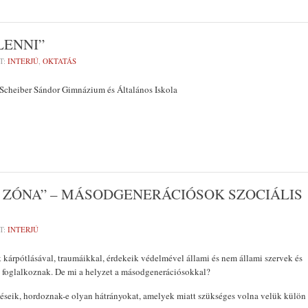
LENNI”
T:
INTERJÚ
,
OKTATÁS
heiber Sándor Gimnázium és Általános Iskola
 ZÓNA” – MÁSODGENERÁCIÓSOK SZOCIÁLIS
T:
INTERJÚ
 kárpótlásával, traumáikkal, érdekeik védelmével állami és nem állami szervek és
t foglalkoznak. De mi a helyzet a másodgenerációsokkal?
éseik, hordoznak-e olyan hátrányokat, amelyek miatt szükséges volna velük külön