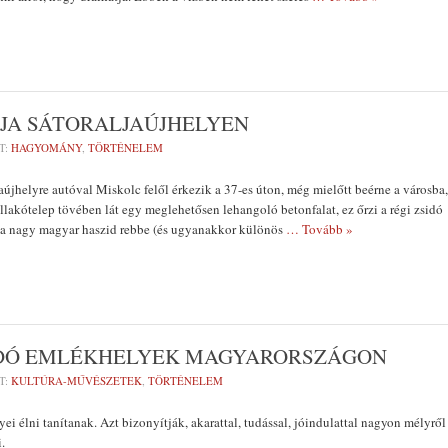
RJA SÁTORALJAÚJHELYEN
T:
HAGYOMÁNY
,
TÖRTÉNELEM
aújhelyre autóval Miskolc felől érkezik a 37-es úton, még mielőtt beérne a városba,
llakótelep tövében lát egy meglehetősen lehangoló betonfalat, ez őrzi a régi zsidó
tó a nagy magyar haszid rebbe (és ugyanakkor különös
… Tovább »
IDÓ EMLÉKHELYEK MAGYARORSZÁGON
T:
KULTÚRA-MŰVÉSZETEK
,
TÖRTÉNELEM
i élni tanítanak. Azt bizonyítják, akarattal, tudással, jóindulattal nagyon mélyről
.