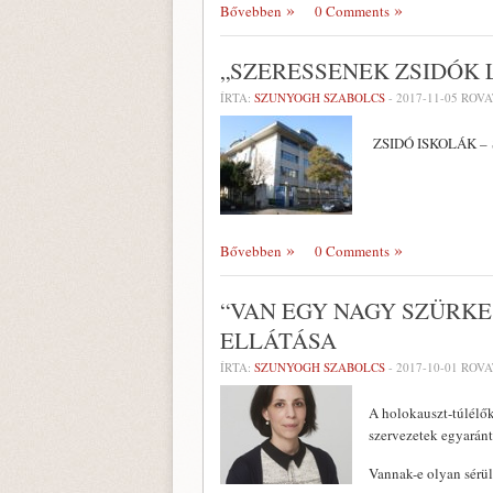
Bővebben
0 Comments
„SZERESSENEK ZSIDÓK 
ÍRTA:
SZUNYOGH SZABOLCS
-
2017-11-05
ROVA
ZSIDÓ ISKOLÁK – Sc
Bővebben
0 Comments
“VAN EGY NAGY SZÜRKE
ELLÁTÁSA
ÍRTA:
SZUNYOGH SZABOLCS
-
2017-10-01
ROVA
A holokauszt-túlélők
szervezetek egyarán
Vannak-e olyan sérül