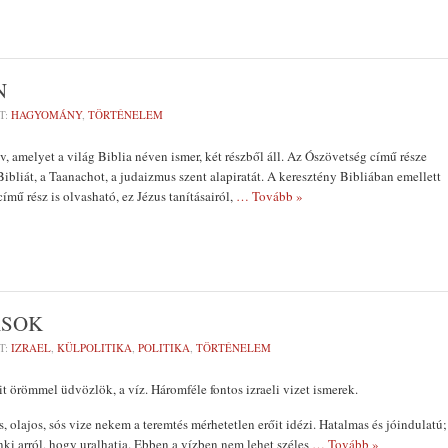
N
T:
HAGYOMÁNY
,
TÖRTÉNELEM
, amelyet a világ Biblia néven ismer, két részből áll. Az Ószövetség című része
ibliát, a Taanachot, a judaizmus szent alapiratát. A keresztény Bibliában emellett
mű rész is olvasható, ez Jézus tanításairól,
… Tovább »
ÁSOK
T:
IZRAEL
,
KÜLPOLITIKA
,
POLITIKA
,
TÖRTÉNELEM
it örömmel üdvözlök, a víz. Háromféle fontos izraeli vizet ismerek.
, olajos, sós vize nekem a teremtés mérhetetlen erőit idézi. Hatalmas és jóindulatú;
nki arról, hogy uralhatja. Ebben a vízben nem lehet széles
… Tovább »