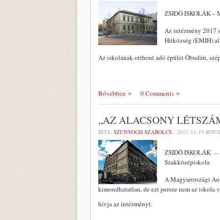
ZSIDÓ ISKOLÁK – M
Az intézmény 2017 s
Hitközség (EMIH) ala
Az iskolának otthont adó épület Óbudán, szé
Bővebben
0 Comments
„AZ ALACSONY LÉTSZÁ
ÍRTA:
SZUNYOGH SZABOLCS
-
2017-11-19
ROVA
ZSIDÓ ISKOLÁK – We
Szakközépiskola
A Magyarországi Aut
kimondhatatlan, de ezt persze nem az iskola 
hívja az intézményt.