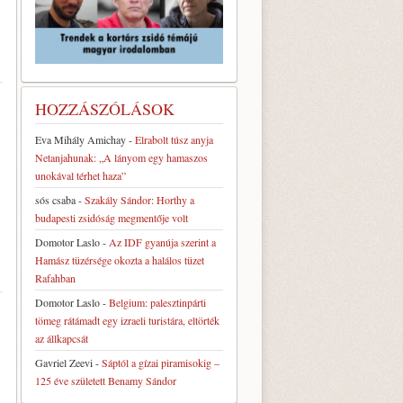
HOZZÁSZÓLÁSOK
Eva Mihály Amichay
-
Elrabolt túsz anyja
Netanjahunak: „A lányom egy hamaszos
unokával térhet haza”
sós csaba
-
Szakály Sándor: Horthy a
budapesti zsidóság megmentője volt
Domotor Laslo
-
Az IDF gyanúja szerint a
Hamász tüzérsége okozta a halálos tüzet
Rafahban
Domotor Laslo
-
Belgium: palesztinpárti
tömeg rátámadt egy izraeli turistára, eltörték
az állkapcsát
Gavriel Zeevi
-
Sáptól a gízai piramisokig –
125 éve született Benamy Sándor