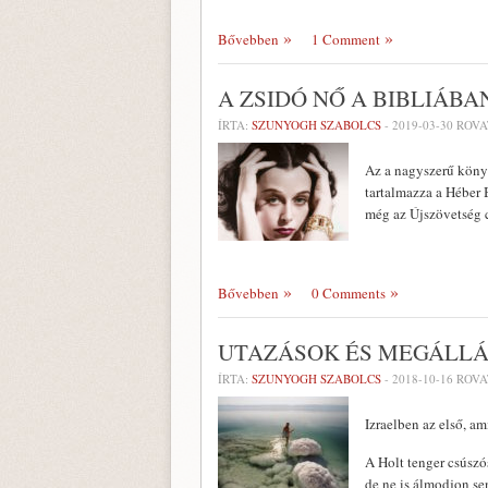
Bővebben
1 Comment
A ZSIDÓ NŐ A BIBLIÁBA
ÍRTA:
SZUNYOGH SZABOLCS
-
2019-03-30
ROVA
Az a nagyszerű könyv
tartalmazza a Héber B
még az Újszövetség cí
Bővebben
0 Comments
UTAZÁSOK ÉS MEGÁLL
ÍRTA:
SZUNYOGH SZABOLCS
-
2018-10-16
ROVA
Izraelben az első, am
A Holt tenger csúszós
de ne is álmodjon se