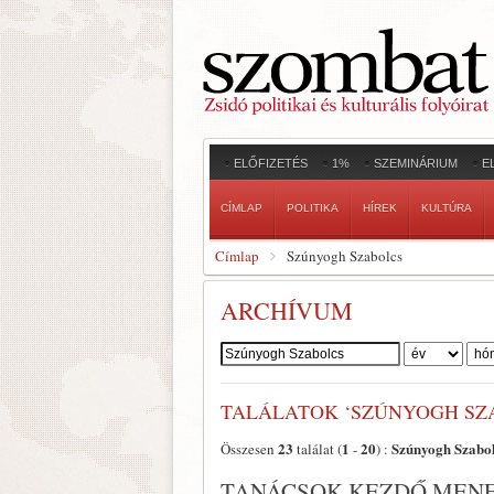
ELŐFIZETÉS
1%
SZEMINÁRIUM
E
CÍMLAP
POLITIKA
HÍREK
KULTÚRA
Címlap
Szúnyogh Szabolcs
ARCHÍVUM
Szerző:
TALÁLATOK ‘SZÚNYOGH SZ
23
1
20
Szúnyogh Szabo
Összesen
találat (
-
) :
TANÁCSOK KEZDŐ MEN