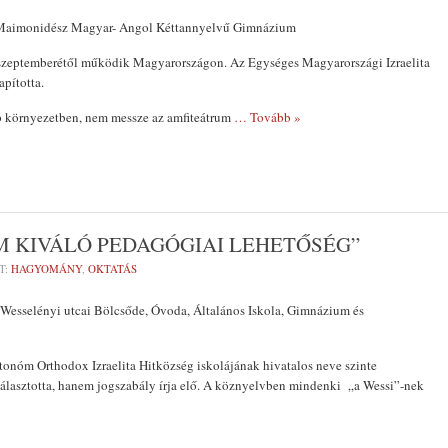
aimonidész Magyar- Angol Kéttannyelvű Gimnázium
zeptemberétől működik Magyarországon. Az Egységes Magyarországi Izraelita
pította.
p környezetben, nem messze az amfiteátrum
… Tovább »
M KIVÁLÓ PEDAGÓGIAI LEHETŐSÉG”
T:
HAGYOMÁNY
,
OKTATÁS
sselényi utcai Bölcsőde, Óvoda, Általános Iskola, Gimnázium és
onóm Orthodox Izraelita Hitközség iskolájának hivatalos neve szinte
választotta, hanem jogszabály írja elő. A köznyelvben mindenki „a Wessi”-nek