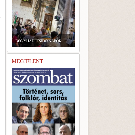
ZSIDÓ GASZTRONÓMIAI
TALÁLKOZÓ A BONYHÁDI
BONYHÁDI ZSIDÓ NAPOK
ZSINAGÓGÁBAN
MEGJELENT