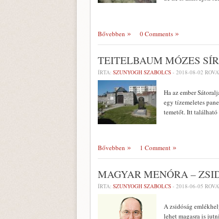
Bővebben
0 Comments
TEITELBAUM MÓZES SÍ
ÍRTA:
SZUNYOGH SZABOLCS
-
2018-08-02
ROVA
Ha az ember Sátoralj
egy tízemeletes pane
temetőt. Itt találha
Bővebben
1 Comment
MAGYAR MENÓRA – ZS
ÍRTA:
SZUNYOGH SZABOLCS
-
2018-06-05
ROVA
A zsidóság emlékhelye
lehet magasra is jutni