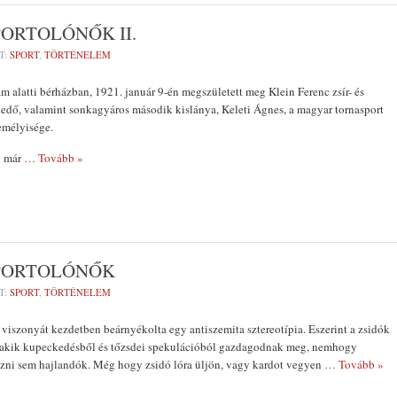
PORTOLÓNŐK II.
T:
SPORT
,
TÖRTÉNELEM
ám alatti bérházban, 1921. január 9-én megszületett meg Klein Ferenc zsír- és
edő, valamint sonkagyáros második kislánya, Keleti Ágnes, a magyar tornasport
emélyisége.
n már
… Tovább »
SPORTOLÓNŐK
T:
SPORT
,
TÖRTÉNELEM
t viszonyát kezdetben beárnyékolta egy antiszemita sztereotípia. Eszerint a zsidók
 akik kupeckedésből és tőzsdei spekulációból gazdagodnak meg, nemhogy
ozni sem hajlandók. Még hogy zsidó lóra üljön, vagy kardot vegyen
… Tovább »