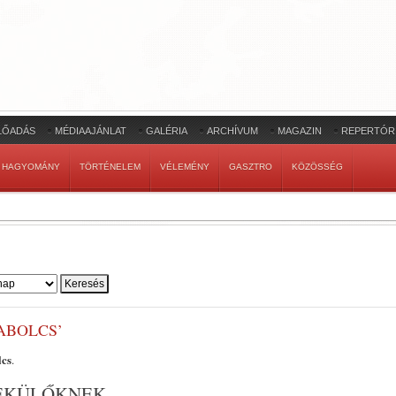
LŐADÁS
MÉDIAAJÁNLAT
GALÉRIA
ARCHÍVUM
MAGAZIN
REPERTÓR
HAGYOMÁNY
TÖRTÉNELEM
VÉLEMÉNY
GASZTRO
KÖZÖSSÉG
ABOLCS’
lcs
.
EKÜLŐKNEK