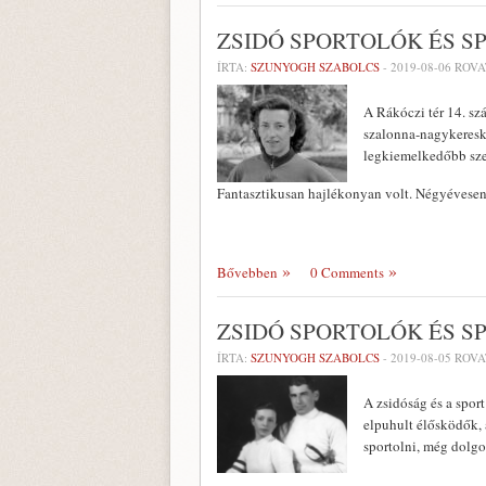
ZSIDÓ SPORTOLÓK ÉS S
ÍRTA:
SZUNYOGH SZABOLCS
-
2019-08-06
ROVA
A Rákóczi tér 14. sz
szalonna-nagykeresk
legkiemelkedőbb sz
Fantasztikusan hajlékonyan volt. Négyévese
Bővebben
0 Comments
ZSIDÓ SPORTOLÓK ÉS 
ÍRTA:
SZUNYOGH SZABOLCS
-
2019-08-05
ROVA
A zsidóság és a spor
elpuhult élősködők,
sportolni, még dolg