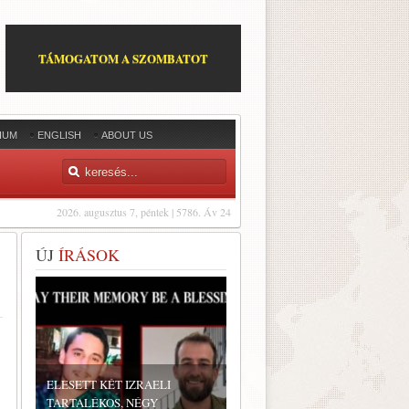
TÁMOGATOM A SZOMBATOT
IUM
ENGLISH
ABOUT US
2026. augusztus 7, péntek | 5786. Áv 24
ÚJ
ÍRÁSOK
ELESETT KÉT IZRAELI
TARTALÉKOS, NÉGY