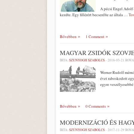
A pécsi Engel Adolf 
kezdte. Egy fillérért becserélte az általa
… Tov
Bővebben
1 Comment
MAGYAR ZSIDÓK SZOVJ
ÍRTA:
SZUNYOGH SZABOLCS
-
2018-03-21
ROVA
Werner Rudolf mérnö
évet raboskodott egy
egyre veszélyesebbé
Bővebben
0 Comments
MODERNIZÁCIÓ ÉS HA
ÍRTA:
SZÚNYOGH SZABOLCS
-
2017-11-29
ROVA