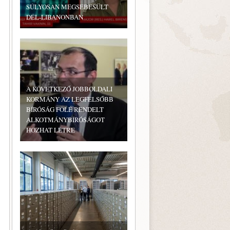
SÚLYOSAN MEGSEBESÜLT
DÉL-LIBANONBAN
A KÖVETKEZŐ JOBBOLDALI
KORMÁNY AZ LEGFELSŐBB
BÍRÓSÁG FÖLÉ RENDELT
ALKOTMÁNYBÍRÓSÁGOT
HOZHAT LÉTRE