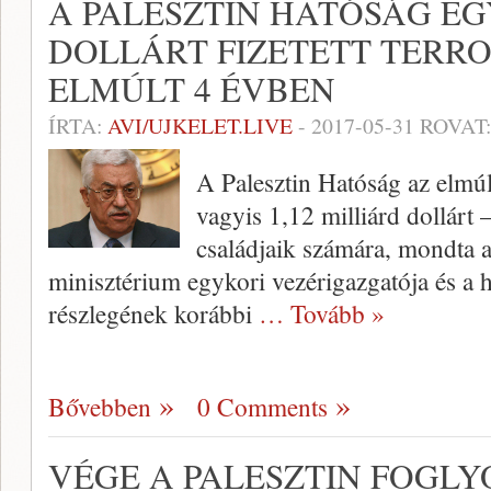
A PALESZTIN HATÓSÁG E
DOLLÁRT FIZETETT TERR
ELMÚLT 4 ÉVBEN
ÍRTA:
AVI/UJKELET.LIVE
-
2017-05-31
ROVAT
A Palesztin Hatóság az elmúl
vagyis 1,12 milliárd dollárt –
családjaik számára, mondta a 
minisztérium egykori vezérigazgatója és a h
részlegének korábbi
… Tovább »
Bővebben
0 Comments
VÉGE A PALESZTIN FOGLY