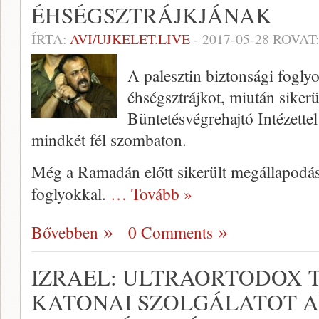
ÉHSÉGSZTRÁJKJÁNAK
ÍRTA:
AVI/UJKELET.LIVE
-
2017-05-28
ROVAT
A palesztin biztonsági foglyo
éhségsztrájkot, miután sikerü
Büntetésvégrehajtó Intézettel 
mindkét fél szombaton.
Még a Ramadán előtt sikerült megállapodás
foglyokkal.
… Tovább »
Bővebben
0 Comments
IZRAEL: ULTRAORTODOX 
KATONAI SZOLGÁLATOT 