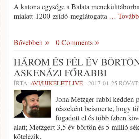
A katona egysége a Balata menekülttáborba
mialatt 1200 zsidó meglátogatta
… Tovább
Bővebben
0 Comments
HÁROM ÉS FÉL ÉV BÖRTÖ
ASKENÁZI FŐRABBI
ÍRTA:
AVI/UJKELET.LIVE
-
2017-01-25
ROVAT
Jona Metzger rabbi kedden p
részeként beismerte, hogy tö
fogadott el és több ízben követ
alatt; Metzgert 3,5 év börtön és 5 millió sé
kötelezik.