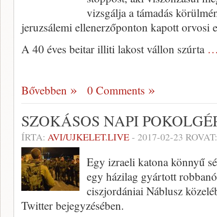
vizsgálja a támadás körülmén
jeruzsálemi ellenerzőponton kapott orvosi el
A 40 éves beitar illiti lakost vállon szúrta
…
Bővebben
0 Comments
SZOKÁSOS NAPI POKOLGÉ
ÍRTA:
AVI/UJKELET.LIVE
-
2017-02-23
ROVAT
Egy izraeli katona könnyű sé
egy házilag gyártott robbanós
ciszjordániai Náblusz közelé
Twitter bejegyzésében.