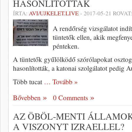
HASONLÍTOTTÁK
ÍRTA:
AVI/UJKELET.LIVE
-
2017-05-21
ROVAT
A rendőrség vizsgálatot indít
tüntetők ellen, akik megfeny
pénteken.
A tüntetők gyűlölködő szórólapokat osztogat
hasonlították, a katonai szolgálatot pedig 
Több tucat
… Tovább »
Bővebben
0 Comments
AZ ÖBÖL-MENTI ÁLLAMO
A VISZONYT IZRAELLEL?