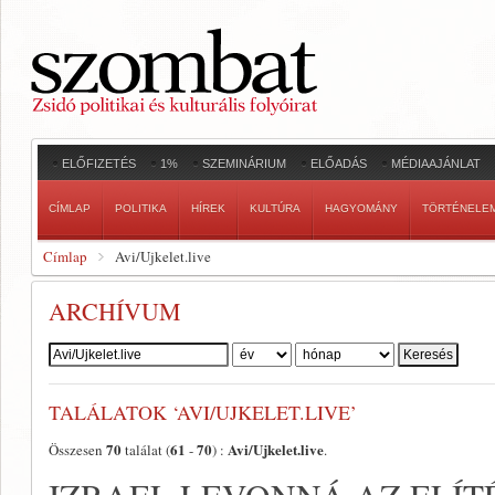
ELŐFIZETÉS
1%
SZEMINÁRIUM
ELŐADÁS
MÉDIAAJÁNLAT
CÍMLAP
POLITIKA
HÍREK
KULTÚRA
HAGYOMÁNY
TÖRTÉNELE
Címlap
Avi/Ujkelet.live
ARCHÍVUM
Szerző:
TALÁLATOK ‘AVI/UJKELET.LIVE’
70
61
70
Avi/Ujkelet.live
Összesen
találat (
-
) :
.