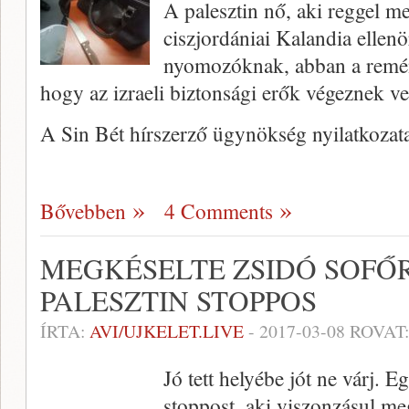
A palesztin nő, aki reggel me
ciszjordániai Kalandia ellen
nyomozóknak, abban a remény
hogy az izraeli biztonsági erők végeznek ve
A Sin Bét hírszerző ügynökség nyilatkozata
Bővebben
4 Comments
MEGKÉSELTE ZSIDÓ SOFŐ
PALESZTIN STOPPOS
ÍRTA:
AVI/UJKELET.LIVE
-
2017-03-08
ROVAT
Jó tett helyébe jót ne várj. E
stoppost, aki viszonzásul m