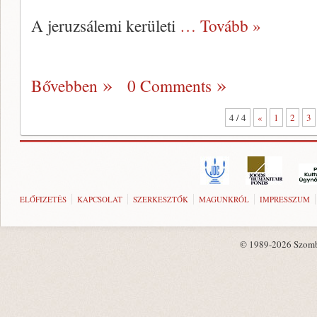
A jeruzsálemi kerületi
… Tovább »
Bővebben
0 Comments
4 / 4
«
1
2
3
ELŐFIZETÉS
KAPCSOLAT
SZERKESZTŐK
MAGUNKRÓL
IMPRESSZUM
© 1989-2026 Szombat