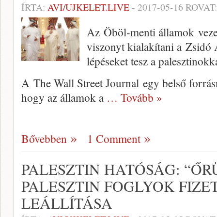
ÍRTA:
AVI/UJKELET.LIVE
-
2017-05-16
ROVAT
Az Öböl-menti államok veze
viszonyt kialakítani a Zsidó
lépéseket tesz a palesztinok
A The Wall Street Journal egy belső forrásra
hogy az államok a
… Tovább »
Bővebben
1 Comment
PALESZTIN HATÓSÁG: “ŐR
PALESZTIN FOGLYOK FIZE
LEÁLLÍTÁSA