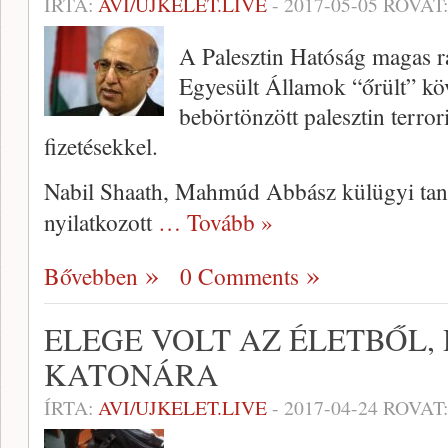
ÍRTA:
AVI/UJKELET.LIVE
-
2017-05-05
ROVAT
A Palesztin Hatóság magas ran
Egyesült Államok “őrült” köv
bebörtönzött palesztin terrori
fizetésekkel.
Nabil Shaath, Mahmúd Abbász külügyi tan
nyilatkozott
… Tovább »
Bővebben
0 Comments
ELEGE VOLT AZ ÉLETBŐL
KATONÁRA
ÍRTA:
AVI/UJKELET.LIVE
-
2017-04-24
ROVAT