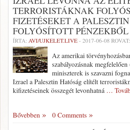
IZRAEL LEVONNÁ AZ ELÍT
TERRORISTÁKNAK FOLYÓS
FIZETÉSEKET A PALESZT
FOLYÓSÍTOTT PÉNZEKBŐL
ÍRTA:
AVI/UJKELET.LIVE
-
2017-06-08
ROVAT
Az amerikai törvényhozásba
szabályozásnak megfelelően (
miniszterek is szavazni fogna
Izrael a Palesztin Hatóság elítélt terroristák
kifizetéseinek összegét levonhatná
… Továb
Bővebben
0 Comments