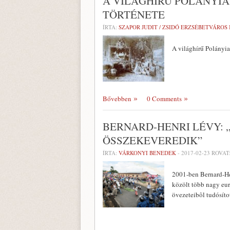
A VILÁGHÍRŰ POLÁNYIA
TÖRTÉNETE
ÍRTA:
SZAPOR JUDIT / ZSIDÓ ERZSÉBETVÁROS
A világhírű Polányia
Bővebben
0 Comments
BERNARD-HENRI LÉVY: 
ÖSSZEKEVEREDIK”
ÍRTA:
VÁRKONYI BENEDEK
-
2017-02-23
ROVAT
2001-ben Bernard-Hen
közölt több nagy eu
övezeteibôl tudósíto