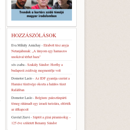
HOZZÁSZÓLÁSOK
Eva Mihály Amichay
-
Elrabolt túsz anyja
Netanjahunak: „A lányom egy hamaszos
unokával térhet haza”
sós csaba
-
Szakály Sándor: Horthy a
budapesti zsidóság megmentője volt
Domotor Laslo
-
Az IDF gyanúja szerint a
Hamász tüzérsége okozta a halálos tüzet
Rafahban
Domotor Laslo
-
Belgium: palesztinpárti
tömeg rátámadt egy izraeli turistára, eltörték
az állkapcsát
Gavriel Zeevi
-
Sáptól a gízai piramisokig –
125 éve született Benamy Sándor