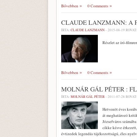
Bővebben
0 Comments
CLAUDE LANZMANN: A 
ÍRTA:
CLAUDE LANZMANN
-
2015-08-19
ROVAT
Részlet az író-filmr
Bővebben
0 Comments
MOLNÁR GÁL PÉTER : F
ÍRTA:
MOLNÁR GÁL PÉTER
-
2011-07-28
ROVAT
Hetvenöt éves korába
át meghatározó kriti
Józsefváros számába 
cikke késve érkezett
évtizedek legendás tájékozottságú, éles nyelv