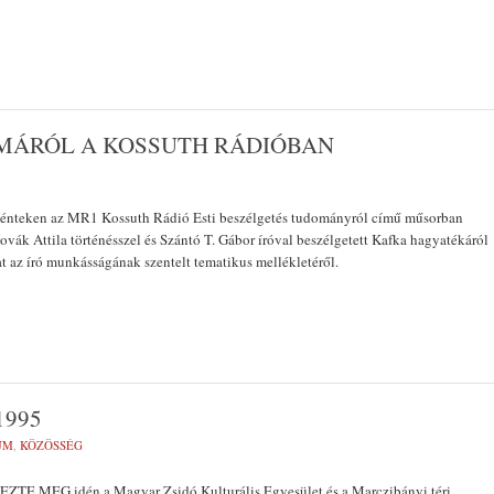
MÁRÓL A KOSSUTH RÁDIÓBAN
pénteken az MR1 Kossuth Rádió Esti beszélgetés tudományról című műsorban
ák Attila történésszel és Szántó T. Gábor íróval beszélgetett Kafka hagyatékáról
at az író munkásságának szentelt tematikus mellékletéről.
1995
UM
,
KÖZÖSSÉG
TE MEG idén a Magyar Zsidó Kulturális Egyesület és a Marczibányi téri