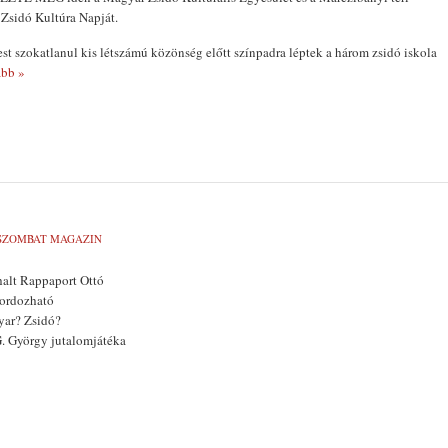
Zsidó Kultúra Napját.
t szokatlanul kis létszámú közönség előtt színpadra léptek a három zsidó iskola
bb »
SZOMBAT MAGAZIN
alt Rappaport Ottó
hordozható
yar? Zsidó?
G. György jutalomjátéka