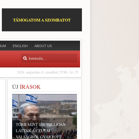
TÁMOGATOM A SZOMBATOT
IUM
ENGLISH
ABOUT US
2026. augusztus 8, szombat | 5786. Áv 25
ÚJ
ÍRÁSOK
TÖBB MINT 100 MILLIÓAN
LÁTTÁK A CEUTAI
VÁLSÁGBÓL GYÁRTOTT