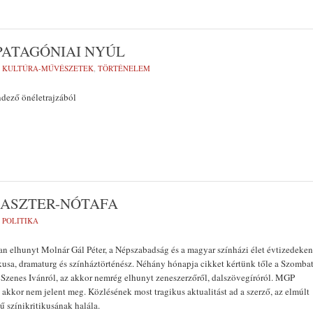
PATAGÓNIAI NYÚL
:
KULTÚRA-MŰVÉSZETEK
,
TÖRTÉNELEM
endező önéletrajzából
LASZTER-NÓTAFA
:
POLITIKA
n elhunyt Molnár Gál Péter, a Népszabadság és a magyar színházi élet évtizedeken
kusa, dramaturg és színháztörténész. Néhány hónapja cikket kértünk tőle a Szomba
Szenes Ivánról, az akkor nemrég elhunyt zeneszerzőről, dalszövegíróról. MGP
, akkor nem jelent meg. Közlésének most tragikus aktualitást ad a szerző, az elmúlt
ű színikritikusának halála.