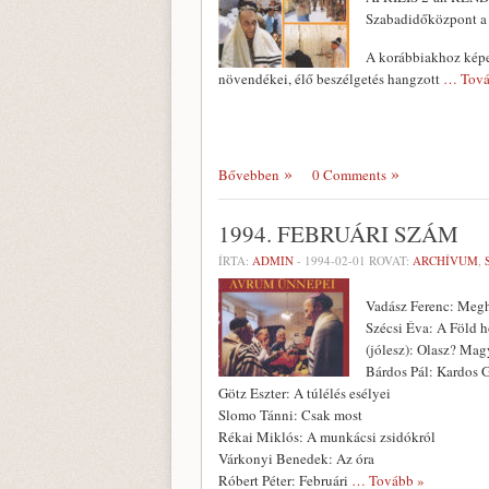
Szabad­időközpont a 
A korábbiakhoz képes
növendékei, élő beszélgetés hangzott
… Tová
Bővebben
0 Comments
1994. FEBRUÁRI SZÁM
ÍRTA:
ADMIN
-
1994-02-01
ROVAT:
ARCHÍVUM
,
Vadász Ferenc: Megh
Szécsi Éva: A Föld 
(jólesz): Olasz? Mag
Bárdos Pál: Kardos 
Götz Eszter: A túlélés esélyei
Slomo Tánni: Csak most
Rékai Miklós: A munkácsi zsidókról
Várkonyi Benedek: Az óra
Róbert Péter: Februári
… Tovább »