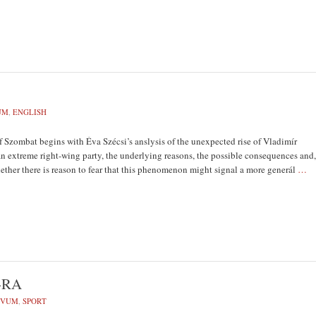
UM
,
ENGLISH
f Szombat begins with Éva Szécsi’s anslysis of the unexpected rise of Vladimír
n extreme right-wing party, the underlying reasons, the possible consequences and,
ether there is reason to fear that this phenomenon might signal a more generál
…
-RA
ÍVUM
,
SPORT