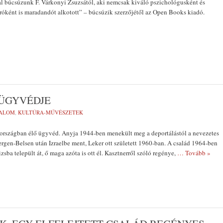
 búcsúzunk F. Várkonyi Zsuzsától, aki nemcsak kiváló pszichológusként és
róként is maradandót alkotott” – búcsúzik szerzőjétől az Open Books kiadó.
 ÜGYVÉDJE
DALOM
,
KULTÚRA-MŰVÉSZETEK
országban élő ügyvéd. Anyja 1944-ben menekült meg a deportálástól a nevezetes
rgen-Belsen után Izraelbe ment, Leker ott született 1960-ban. A család 1964-ben
zsba települt át, ő maga azóta is ott él. Kasztnerről szóló regénye,
… Tovább »