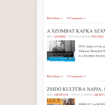
Bővebben
0 Comments
A SZOMBAT KAFKA SZÁ
ÍRTA:
SZOMBAT
-
2010-05-14
ROVAT:
POLITIKA
2010. május 14-én, 
Várkonyi Benedek Nov
és a Szombat folyóir
Bővebben
0 Comments
ZSIDÓ KULTÚRA NAPJA, 
ÍRTA:
ARCHÍVUM
-
1995-05-01
ROVAT:
ARCHÍV
ÁPRILIS 2-án RENDEZ