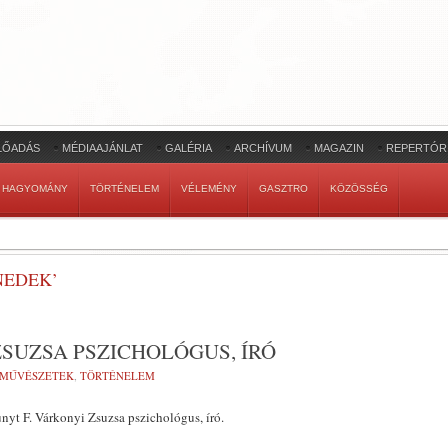
LŐADÁS
MÉDIAAJÁNLAT
GALÉRIA
ARCHÍVUM
MAGAZIN
REPERTÓR
HAGYOMÁNY
TÖRTÉNELEM
VÉLEMÉNY
GASZTRO
KÖZÖSSÉG
NEDEK’
ZSUZSA PSZICHOLÓGUS, ÍRÓ
-MŰVÉSZETEK
,
TÖRTÉNELEM
nyt F. Várkonyi Zsuzsa pszichológus, író.