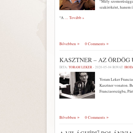
“Mély szomorúsággal
szakíróként, hanem í
“A
… Tovább »
Bővebben
0 Comments
KASZTNER – AZ ÖRDÖG
ÍRTA:
YORAM LEKER
-
2020-05-04
ROVAT:
IRO
Yoram Leker Francia
Kasztner vonaton. Be
Franciaországba, Pári
Bővebben
0 Comments