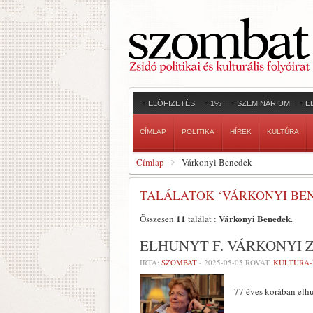
ELŐFIZETÉS
1%
SZEMINÁRIUM
E
CÍMLAP
POLITIKA
HÍREK
KULTÚRA
Címlap
Várkonyi Benedek
TALÁLATOK ‘VÁRKONYI BE
11
Várkonyi Benedek
Összesen
találat :
.
ELHUNYT F. VÁRKONYI 
ÍRTA:
SZOMBAT
-
2025-05-05
ROVAT:
KULTÚRA
77 éves korában elhu