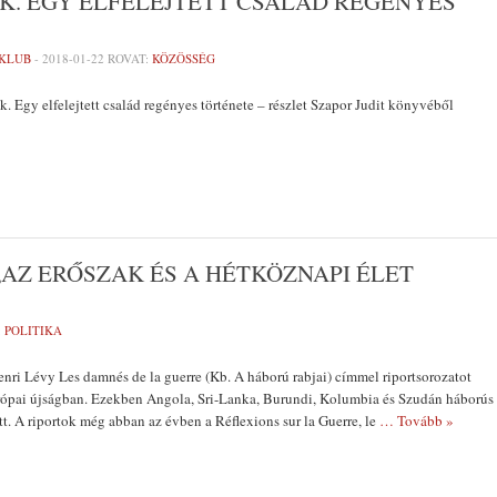
K. EGY ELFELEJTETT CSALÁD REGÉNYES
 KLUB
-
2018-01-22
ROVAT:
KÖZÖSSÉG
k. Egy elfelejtett család regényes története – részlet Szapor Judit könyvéből
„AZ ERŐSZAK ÉS A HÉTKÖZNAPI ÉLET
:
POLITIKA
ri Lévy Les damnés de la guerre (Kb. A háború rabjai) címmel riportsorozatot
rópai újságban. Ezekben Angola, Sri-Lanka, Burundi, Kolumbia és Szudán háborús
tt. A riportok még abban az évben a Réflexions sur la Guerre, le
… Tovább »