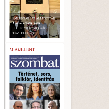
EMLÉKTÁBLÁT ÁLLÍTOTTAK
A KÖRÖSTARCSÁRÓL
ELHURCOLT ZSIDÓSÁG
TISZTELETÉRE
MEGJELENT
t