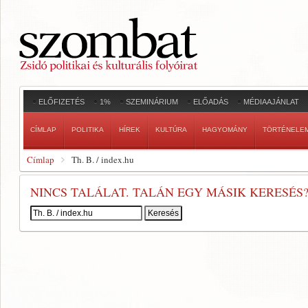
ELŐFIZETÉS
1%
SZEMINÁRIUM
ELŐADÁS
MÉDIAAJÁNLAT
CÍMLAP
POLITIKA
HÍREK
KULTÚRA
HAGYOMÁNY
TÖRTÉNELE
Címlap
Th. B. / index.hu
NINCS TALÁLAT. TALÁN EGY MÁSIK KERESÉS
Keresés: