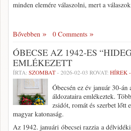
minden elemére válaszolni, mert a válaszo
Bővebben
0 Comments
ÓBECSE AZ 1942-ES “HIDE
EMLÉKEZETT
ÍRTA:
SZOMBAT
-
2026-02-03
ROVAT:
HÍREK 
Óbecsén ez év január 30-án a
áldozataira emlékeztek. Több
zsidót, romát és szerbet lőtt
magyar katonaság.
Az 1942. januári óbecsei razzia a délvidék