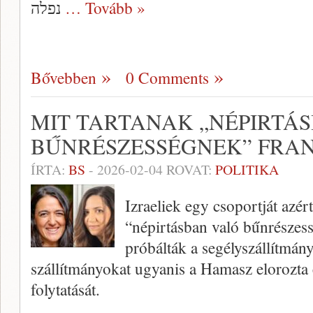
נפלה
… Tovább »
Bővebben
0 Comments
MIT TARTANAK „NÉPIRTÁ
BŰNRÉSZESSÉGNEK” FRA
ÍRTA:
BS
-
2026-02-04
ROVAT:
POLITIKA
Izraeliek egy csoportját azé
“népirtásban való bűnrészes
próbálták a segélyszállítmán
szállítmányokat ugyanis a Hamasz elorozta 
folytatását.