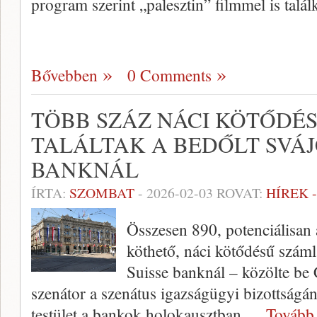
program szerint „palesztin” filmmel is talál
Bővebben
0 Comments
TÖBB SZÁZ NÁCI KÖTŐDÉ
TALÁLTAK A BEDŐLT SVÁJC
BANKNÁL
ÍRTA:
SZOMBAT
-
2026-02-03
ROVAT:
HÍREK 
Összesen 890, potenciálisan
köthető, náci kötődésű számlá
Suisse banknál – közölte be
szenátor a szenátus igazságügyi bizottságá
testület a bankok holokausztban
… Tovább