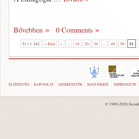
Bővebben
0 Comments
51
51 / 1 342
« Első
«
...
10
20
30
...
49
50
ELŐFIZETÉS
KAPCSOLAT
SZERKESZTŐK
MAGUNKRÓL
IMPRESSZUM
© 1989-2026 Szombat