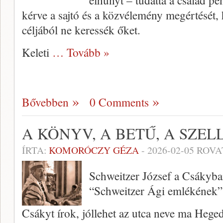
elhunyt – tudatta a család p
kérve a sajtó és a közvélemény megértését, 
céljából ne keressék őket.
Keleti
… Tovább »
Bővebben
0 Comments
A KÖNYV, A BETŰ, A SZELL
ÍRTA:
KOMORÓCZY GÉZA
-
2026-02-05
ROVA
Schweitzer József a Csákyban
“Schweitzer Ági emlékének”
Csákyt írok, jóllehet az utca neve ma Hegedű