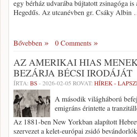
egy bérház udvarába bújtatott zsinagóga is 
Hegedűs. Az utcanévben gr. Csáky Albin
Bővebben
0 Comments
AZ AMERIKAI HIAS MENE
BEZÁRJA BÉCSI IRODÁJÁT
ÍRTA:
BS
-
2026-02-05
ROVAT:
HÍREK - LAPS
A második világháború befej
emigráns érintette a tranzitál
Az 1881-ben New Yorkban alapított Hebre
szervezet a kelet-európai zsidó bevándorlók 