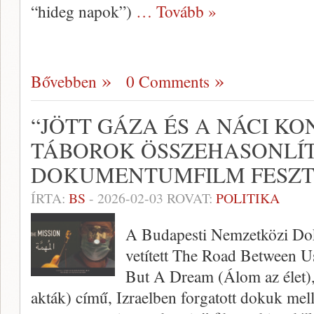
“hideg napok”)
… Tovább »
Bővebben
0 Comments
“JÖTT GÁZA ÉS A NÁCI K
TÁBOROK ÖSSZEHASONLÍT
DOKUMENTUMFILM FESZT
ÍRTA:
BS
-
2026-02-03
ROVAT:
POLITIKA
A Budapesti Nemzetközi Do
vetített The Road Between Us 
But A Dream (Álom az élet), 
akták) című, Izraelben forgatott dokuk mell