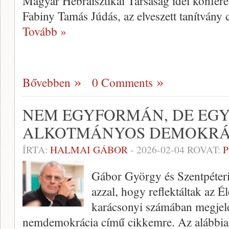
Magyar Hebraisztikai Társaság idei konfer
Fabiny Tamás Júdás, az elveszett tanítvány
Tovább »
Bővebben
0 Comments
NEM EGYFORMÁN, DE EG
ALKOTMÁNYOS DEMOKRÁ
ÍRTA:
HALMAI GÁBOR
-
2026-02-04
ROVAT:
P
Gábor György és Szentpéteri
azzal, hogy reflektáltak az Él
karácsonyi számában megjel
nemdemokrácia című cikkemre. Az alábbia