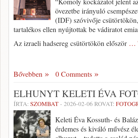
“Komoly kockázatot jelent az
övezetbe irányuló csempészet
(IDF) szóvivője csütörtökön,
tartalékos ellen nyújtottak be vádiratot emiat
Az izraeli hadsereg csütörtökön először
… 
Bővebben
0 Comments
ELHUNYT KELETI ÉVA FO
ÍRTA:
SZOMBAT
-
2026-02-06
ROVAT:
FOTOG
Keleti Éva Kossuth- és Baláz
érdemes és kiváló művész éle