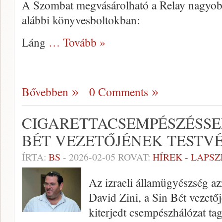
A Szombat megvásárolható a Relay nagyobb 
alábbi könyvesboltokban:
Láng
… Tovább »
Bővebben
0 Comments
CIGARETTACSEMPÉSZÉSSE
BÉT VEZETŐJÉNEK TESTV
ÍRTA:
BS
-
2026-02-05
ROVAT:
HÍREK - LAPS
Az izraeli államügyészség azz
David Zini, a Sin Bét vezető
kiterjedt csempészhálózat tagj