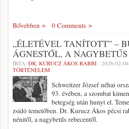
Bővebben
0 Comments
„ÉLETÉVEL TANÍTOTT” – B
ÁGNESTŐL, A NAGYBETŰS
ÍRTA:
DR. KURUCZ ÁKOS RABBI
-
2026-02-04
TÖRTÉNELEM
Schweitzer József néhai orsz
93. évében, a szombat kimene
betegség után hunyt el. Teme
zsidó temetőben. Dr. Kurucz Ákos pécsi ra
nénitől, a nagybetűs rebecentől.