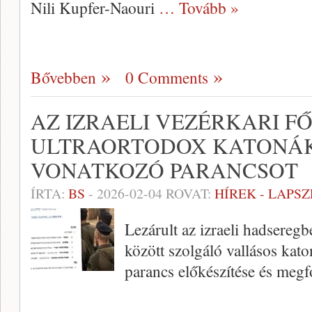
Nili Kupfer-Naouri
… Tovább »
Bővebben
0 Comments
AZ IZRAELI VEZÉRKARI F
ULTRAORTODOX KATONÁ
VONATKOZÓ PARANCSOT
ÍRTA:
BS
-
2026-02-04
ROVAT:
HÍREK - LAPS
Lezárult az izraeli hadseregb
között szolgáló vallásos kat
parancs előkészítése és meg