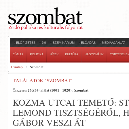
ELŐFIZETÉS
1%
SZEMINÁRIUM
ELŐADÁS
MÉDIAAJÁNLAT
CÍMLAP
POLITIKA
HÍREK
KULTÚRA
HAGYOMÁNY
TÖRTÉNELE
Címlap
Szombat
TALÁLATOK ‘SZOMBAT’
26,834
1001
1020
Szombat
Összesen
találat (
-
) :
.
KOZMA UTCAI TEMETŐ: S
LEMOND TISZTSÉGÉRŐL, H
GÁBOR VESZI ÁT