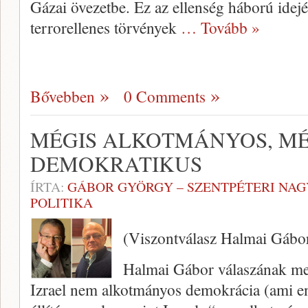
Gázai övezetbe. Ez az ellenség háború idején
terrorellenes törvények
… Tovább »
Bővebben
0 Comments
MÉGIS ALKOTMÁNYOS, MÉ
DEMOKRATIKUS
ÍRTA:
GÁBOR GYÖRGY – SZENTPÉTERI NAG
POLITIKA
(Viszontválasz Halmai Gábo
Halmai Gábor válaszának megi
Izrael nem alkotmányos demokrácia (ami en