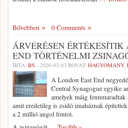
Bővebben
0 Comments
ÁRVERÉSEN ÉRTÉKESÍTIK 
END TÖRTÉNELMI ZSINAG
ÍRTA:
BS
-
2026-02-03
ROVAT:
HAGYOMÁNY
,
A London East End negyedéb
Central Synagogue egyike a
amelyek máig fennmaradtak a
amit eredetileg is zsidó imaháznak építette
a 2 millió angol fontot.
A zsinagógát
… Tovább »