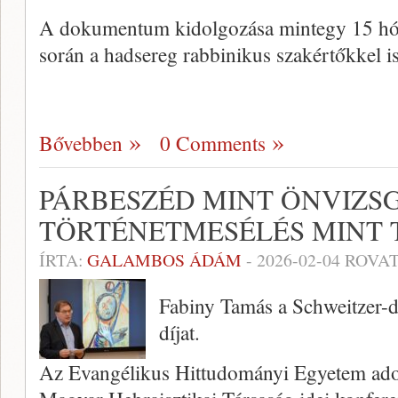
A dokumentum kidolgozása mintegy 15 hóna
során a hadsereg rabbinikus szakértőkkel i
Bővebben
0 Comments
PÁRBESZÉD MINT ÖNVIZS
TÖRTÉNETMESÉLÉS MINT 
ÍRTA:
GALAMBOS ÁDÁM
-
2026-02-04
ROVAT
Fabiny Tamás a Schweitzer-díj 
díjat.
Az Evangélikus Hittudományi Egyetem adott