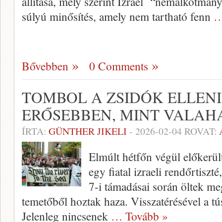
állítása, mely szerint Izrael “nemalkotmá
súlyú minősítés, amely nem tartható fenn
…
Bővebben
0 Comments
TOMBOL A ZSIDÓK ELLENI
ERŐSEBBEN, MINT VALAH
ÍRTA:
GÜNTHER JIKELI
-
2026-02-04
ROVAT:
Elmúlt hétfőn végül előkerü
egy fiatal izraeli rendőrtisz
7-i támadásai során öltek meg
temetőből hoztak haza. Visszatérésével a tús
Jelenleg nincsenek
… Tovább »