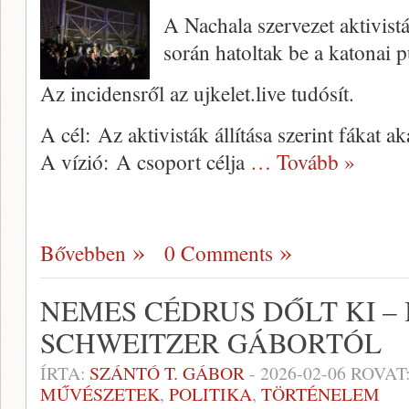
A Nachala szervezet aktivistái
során hatoltak be a katonai 
Az incidensről az ujkelet.live tudósít.
A cél: Az aktivisták állítása szerint fákat ak
A vízió: A csoport célja
… Tovább »
Bővebben
0 Comments
NEMES CÉDRUS DŐLT KI –
SCHWEITZER GÁBORT
ÍRTA:
SZÁNTÓ T. GÁBOR
-
2026-02-06
ROVAT
MŰVÉSZETEK
,
POLITIKA
,
TÖRTÉNELEM