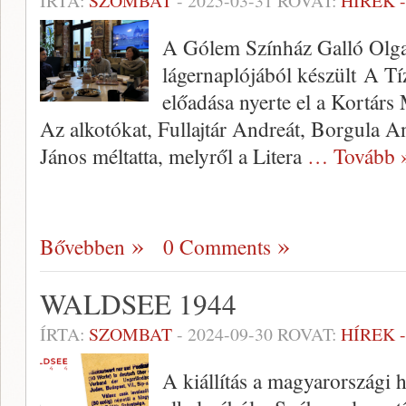
ÍRTA:
SZOMBAT
-
2025-03-31
ROVAT:
HÍREK 
A Gólem Színház Galló Olg
lágernaplójából készült A T
előadása nyerte el a Kortárs
Az alkotókat, Fullajtár Andreát, Borgula A
János méltatta, melyről a Litera
… Tovább 
Bővebben
0 Comments
WALDSEE 1944
ÍRTA:
SZOMBAT
-
2024-09-30
ROVAT:
HÍREK 
A kiállítás a magyarországi 