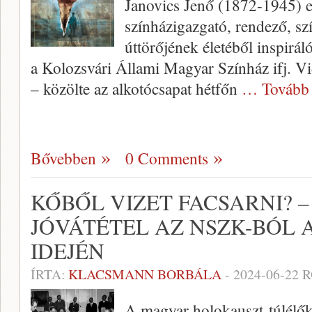
Janovics Jenő (1872-1945) e
színházigazgató, rendező, sz
úttörőjének életéből inspirál
a Kolozsvári Állami Magyar Színház ifj. V
– közölte az alkotócsapat hétfőn
… Tovább
Bővebben
0 Comments
KŐBŐL VIZET FACSARNI? 
JÓVÁTÉTEL AZ NSZK-BÓL 
IDEJÉN
ÍRTA:
KLACSMANN BORBÁLA
-
2024-06-22
R
A magyar holokauszt-túlélők