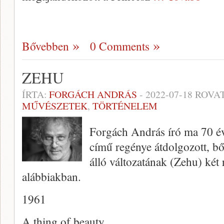
Bővebben
0 Comments
ZEHU
ÍRTA:
FORGÁCH ANDRÁS
-
2022-07-18
ROVAT
MŰVÉSZETEK
,
TÖRTÉNELEM
Forgách András író ma 70 év
című regénye átdolgozott, bőví
álló változatának (Zehu) két 
alábbiakban.
1961
A thing of beauty