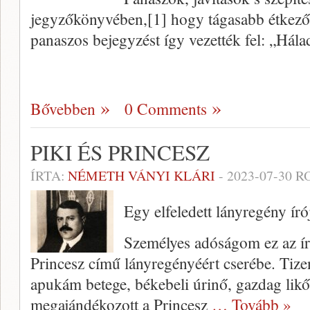
jegyzőkönyvében,[1] hogy tágasabb étkező
panaszos bejegyzést így vezették fel: „Hál
Bővebben
0 Comments
PIKI ÉS PRINCESZ
ÍRTA:
NÉMETH VÁNYI KLÁRI
-
2023-07-30
RO
Egy elfeledett lányregény író
Személyes adóságom ez az ír
Princesz című lányregényéért cserébe. Tize
apukám betege, békebeli úrinő, gazdag lik
megajándékozott a Princesz
… Tovább »