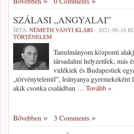
Bővebben
0 Comments
SZÁLASI „ANGYALAI”
ÍRTA:
NÉMETH VÁNYI KLÁRI
-
2021-06-16
RO
TÖRTÉNELEM
Tanulmányom központi alakj
társadalmi helyzetűek, más és
vidékiek és Budapestiek egy
„törvénytelenül”, leányanya gyermekeként l
akik csonka családban
… Tovább »
Bővebben
3 Comments