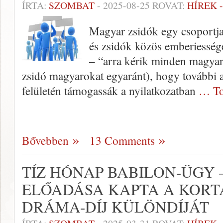
ÍRTA:
SZOMBAT
-
2025-08-25
ROVAT:
HÍREK 
Magyar zsidók egy csoportja 
és zsidók közös emberiesség
– “arra kérik minden magyar
zsidó magyarokat egyaránt), hogy további 
felületén támogassák a nyilatkozatban
… To
Bővebben
13 Comments
TÍZ HÓNAP BABILON-ÜGY 
ELŐADÁSA KAPTA A KOR
DRÁMA-DÍJ KÜLÖNDÍJÁT