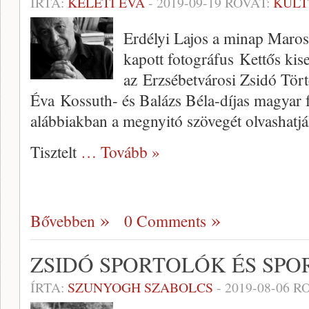
ÍRTA:
KELETI ÉVA
-
2019-09-19
ROVAT:
KULT
Erdélyi Lajos a minap Maros
kapott fotográfus Kettős kis
az Erzsébetvárosi Zsidó Tört
Éva Kossuth- és Balázs Béla-díjas magyar 
alábbiakban a megnyitó szövegét olvashatjá
Tisztelt
… Tovább »
Bővebben
0 Comments
ZSIDÓ SPORTOLÓK ÉS SPO
ÍRTA:
SZUNYOGH SZABOLCS
-
2019-08-06
RO