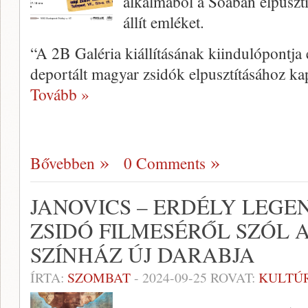
alkalmából a Soában elpuszt
állít emléket.
“A 2B Galéria kiállításának kiindulópontj
deportált magyar zsidók elpusztításához k
Tovább »
Bővebben
0 Comments
JANOVICS – ERDÉLY LEGE
ZSIDÓ FILMESÉRŐL SZÓL 
SZÍNHÁZ ÚJ DARABJA
ÍRTA:
SZOMBAT
-
2024-09-25
ROVAT:
KULTÚ