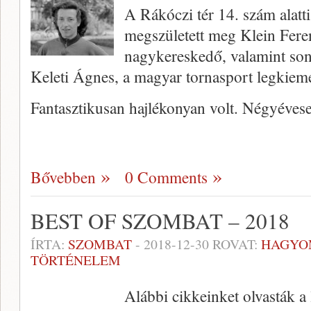
A Rákóczi tér 14. szám alatt
megszületett meg Klein Feren
nagykereskedő, valamint son
Keleti Ágnes, a magyar tornasport legkiem
Fantasztikusan hajlékonyan volt. Négyéve
Bővebben
0 Comments
BEST OF SZOMBAT – 2018
ÍRTA:
SZOMBAT
-
2018-12-30
ROVAT:
HAGYO
TÖRTÉNELEM
Alábbi cikkeinket olvasták 