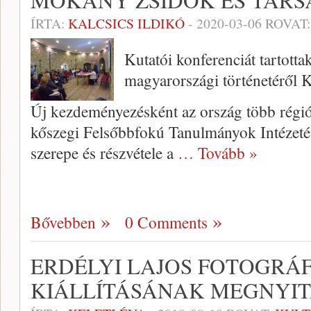
MOKÁNY ZSIDÓK ÉS TÁRS
ÍRTA:
KALCSICS ILDIKÓ
-
2020-03-06
ROVAT
Kutatói konferenciát tartotta
magyarországi történetéről 
Új kezdeményezésként az ország több régió
kőszegi Felsőbbfokú Tanulmányok Intézeté
szerepe és részvétele a
… Tovább »
Bővebben
0 Comments
ERDÉLYI LAJOS FOTOGRÁ
KIÁLLÍTÁSÁNAK MEGNYI