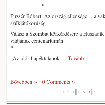
*
Puzsér Róbert: Az ország ellensége… a vak 
szűklátókörűség
Válasz a Szombat körkérdésére a Huszadik 
vitájának centenáriumán.
*
„Az idős hajléktalanok
… Tovább »
Bővebben
0 Comments
1
1 / 7
2
3
4
5
...