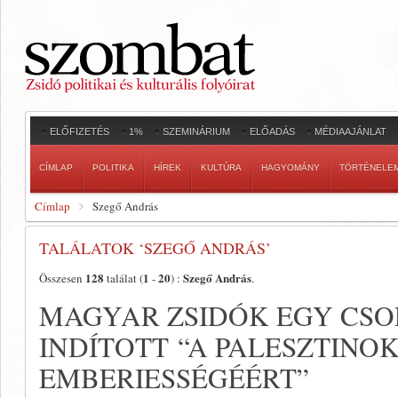
ELŐFIZETÉS
1%
SZEMINÁRIUM
ELŐADÁS
MÉDIAAJÁNLAT
CÍMLAP
POLITIKA
HÍREK
KULTÚRA
HAGYOMÁNY
TÖRTÉNELE
Címlap
Szegő András
TALÁLATOK ‘SZEGŐ ANDRÁS’
128
1
20
Szegő András
Összesen
találat (
-
) :
.
MAGYAR ZSIDÓK EGY CSOP
INDÍTOTT “A PALESZTINOK
EMBERIESSÉGÉÉRT”