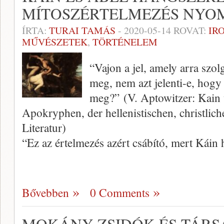
MÍTOSZÉRTELMEZÉS NYO
ÍRTA:
TURAI TAMÁS
-
2020-05-14
ROVAT:
IR
MŰVÉSZETEK
,
TÖRTÉNELEM
“Vajon a jel, amely arra szol
meg, nem azt jelenti-e, hogy
meg?” (V. Aptowitzer: Kain 
Apokryphen, der hellenistischen, christl
Literatur)
“Ez az értelmezés azért csábító, mert Káin 
Bővebben
0 Comments