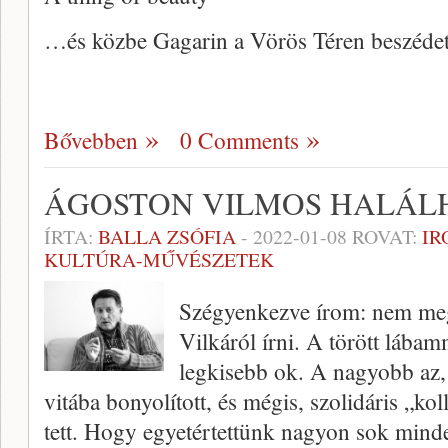
…és közbe Gagarin a Vörös Téren beszédet
Bővebben
0 Comments
ÁGOSTON VILMOS HALÁL
ÍRTA:
BALLA ZSÓFIA
-
2022-01-08
ROVAT:
IR
KULTÚRA-MŰVÉSZETEK
Szégyenkezve írom: nem me
Vilkáról írni. A törött lába
legkisebb ok. A nagyobb az
vitába bonyolított, és mégis, szolidáris „k
tett. Hogy egyetértettünk nagyon sok min