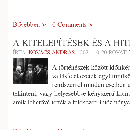
Bővebben
0 Comments
A KITELEPÍTÉSEK ÉS A HI
ÍRTA:
KOVÁCS ANDRÁS
-
2021-10-20
ROVAT:
A történészek között időnként
vallásfelekezetek együttműk
rendszerrel minden esetben e
tekinteni, vagy helyesebb-e kényszerű kom
amik lehetővé tették a felekezeti intézmény