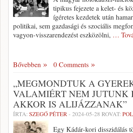
tipikus fejezete a kelet- és 
ígéretes kezdetek után hama
politikai, sem gazdasági és szociális megfo
vagyon-visszarendezést eszközölni,
… Tová
Bővebben
0 Comments
„MEGMONDTUK A GYEREK
VALAMIÉRT NEM JUTUNK K
AKKOR IS ALIJÁZZANAK”
ÍRTA:
SZEGŐ PÉTER
-
2024-05-28
ROVAT:
POL
Egy Kádár-kori disszidálás t