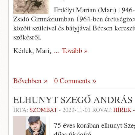
Erdélyi Marian (Mari) 1946-
Zsidó Gimnáziumban 1964-ben érettségizet
között szüleivel és bátyjával Bécsen keresztü
szökésről.
Kérlek, Mari,
… Tovább »
Bővebben
0 Comments
ELHUNYT SZEGŐ ANDRÁS 
ÍRTA:
SZOMBAT
-
2023-11-01
ROVAT:
HÍREK 
75 éves korában elhunyt Sz
díjas újságíró.