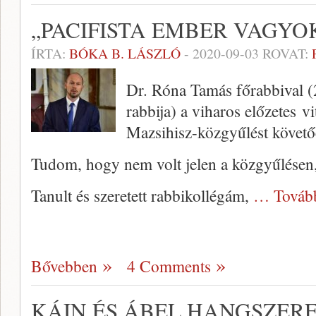
„PACIFISTA EMBER VAGYO
ÍRTA:
BÓKA B. LÁSZLÓ
-
2020-09-03
ROVAT:
Dr. Róna Tamás főrabbival (2
rabbija) a viharos előzetes vi
Mazsihisz-közgyűlést követőe
Tudom, hogy nem volt jelen a közgyűlésen
Tanult és szeretett rabbikollégám,
… Továb
Bővebben
4 Comments
KÁIN ÉS ÁBEL HANGSZERE