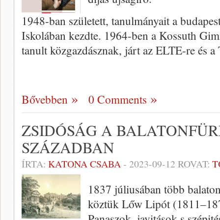
1948-ban született, tanulmányait a budapes
Iskolában kezdte. 1964-ben a Kossuth Gimn
tanult közgazdásznak, járt az ELTE-re és a 
Bővebben
0 Comments
ZSIDÓSÁG A BALATONFÜRE
SZÁZADBAN
ÍRTA:
KATONA CSABA
-
2023-09-12
ROVAT:
T
1837 júliusában több balato
köztük Lőw Lipót (1811–1875
Panaszok, javitások s szépit