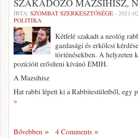
SZAKADOZÓ MAZSIHISZ, 
ÍRTA:
SZOMBAT SZERKESZTŐSÉGE
-
2021-0
POLITIKA
Kétfelé szakadt a neológ rabbi
gazdasági és erkölcsi kérdése
történésekben. A helyzeten
pozícióit erősíteni kívánó EMIH.
A Mazsihisz
Hat rabbi lépett ki a Rabbitestületből, egy 
»
Bővebben
4 Comments