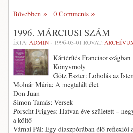
Bővebben
0 Comments
1996. MÁRCIUSI SZÁM
ÍRTA:
ADMIN
-
1996-03-01
ROVAT:
ARCHÍVU
Kártérítés Franciaországban
Könyvmoly
Götz Eszter: Loholás az Ist
Molnár Mária: A megtalált élet
Don Juan
Simon Tamás: Versek
Porscht Frigyes: Hatvan éve született – ne
a költő
Várnai Pál: Egy diaszpórában élő reflexiói