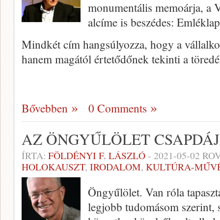
monumentális memoárja, a Vi
alcíme is beszédes: Emléklap
Mindkét cím hangsúlyozza, hogy a vállalko
hanem magától értetődőnek tekinti a töred
Bővebben
0 Comments
AZ ÖNGYŰLÖLET CSAPDÁ
ÍRTA:
FÖLDÉNYI F. LÁSZLÓ
-
2021-05-02
ROV
HOLOKAUSZT
,
IRODALOM
,
KULTÚRA-MŰV
Öngyűlölet. Van róla tapasz
legjobb tudomásom szerint, 