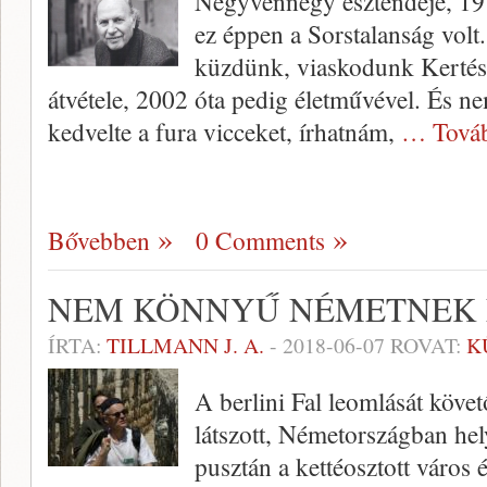
Negyvennégy esztendeje, 197
ez éppen a Sorstalanság vol
küzdünk, viaskodunk Kertés
átvétele, 2002 óta pedig életművével. És n
kedvelte a fura vicceket, írhatnám,
… Tová
Bővebben
0 Comments
NEM KÖNNYŰ NÉMETNEK 
ÍRTA:
TILLMANN J. A.
-
2018-06-07
ROVAT:
K
A berlini Fal leomlását köve
látszott, Németországban hel
pusztán a kettéosztott város 