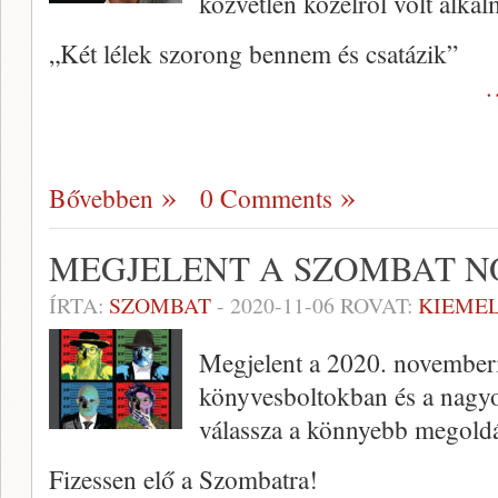
közvetlen közelről volt alka
„Két lélek szorong bennem és csatázik”
…
Bővebben
0 Comments
MEGJELENT A SZOMBAT 
ÍRTA:
SZOMBAT
-
2020-11-06
ROVAT:
KIEME
Megjelent a 2020. november
könyvesboltokban és a nagy
válassza a könnyebb megoldá
Fizessen elő a Szombatra!