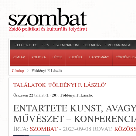
ELŐFIZETÉS
1%
SZEMINÁRIUM
ELŐADÁS
MÉDIAAJÁNLAT
CÍMLAP
POLITIKA
HÍREK
KULTÚRA
HAGYOMÁNY
TÖRTÉNELE
Címlap
Földényi F. László
TALÁLATOK ‘FÖLDÉNYI F. LÁSZLÓ’
22
1
20
Földényi F. László
Összesen
találat (
-
) :
.
ENTARTETE KUNST, AVAGY
MŰVÉSZET – KONFERENCI
ÍRTA:
SZOMBAT
-
2023-09-08
ROVAT:
KÖZÖS