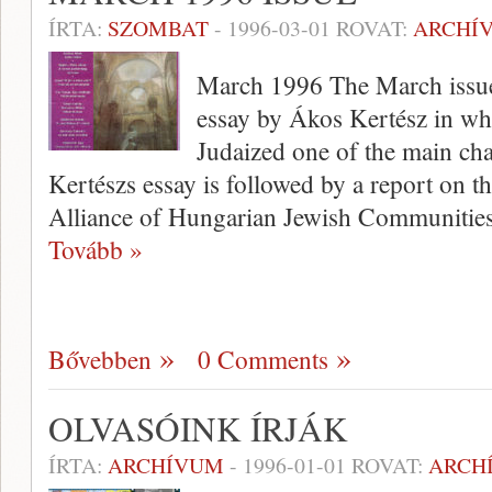
ÍRTA:
SZOMBAT
-
1996-03-01
ROVAT:
ARCHÍ
March 1996 The March issue
essay by Ákos Kertész in whi
Judaized one of the main cha
Kertészs essay is followed by a report on 
Alliance of Hungarian Jewish Communiti
Tovább »
Bővebben
0 Comments
OLVASÓINK ÍRJÁK
ÍRTA:
ARCHÍVUM
-
1996-01-01
ROVAT:
ARCH