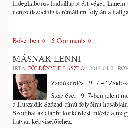
hidegháborús hadiállapot ért véget, hanem vé
nemzetiszocialista rémállam folytán a hallg
Bővebben
5 Comments
MÁSNAK LENNI
ÍRTA:
FÖLDÉNYI F. LÁSZLÓ
-
2018-04-21
ROV
Zsidókérdés 1917 – “Zsidók
Száz éve, 1917-ben jelent me
a Huszadik Század című folyóirat hasábjain
Szombat az alábbi körkérdést intézte a magy
hatvan képviselőjéhez.