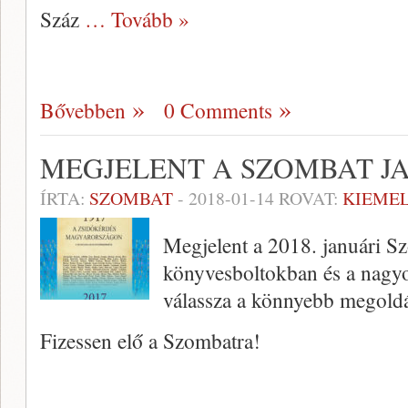
Száz
… Tovább »
Bővebben
0 Comments
MEGJELENT A SZOMBAT J
ÍRTA:
SZOMBAT
-
2018-01-14
ROVAT:
KIEME
Megjelent a 2018. januári S
könyvesboltokban és a nagy
válassza a könnyebb megoldá
Fizessen elő a Szombatra!