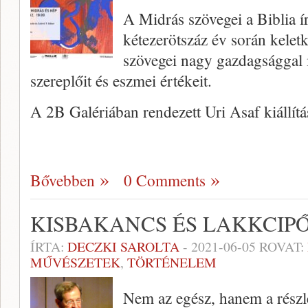
A Midrás szövegei a Biblia í
kétezerötszáz év során kelet
szövegei nagy gazdagsággal il
szereplőit és eszmei értékeit.
A 2B Galériában rendezett Uri Asaf kiállít
Bővebben
0 Comments
KISBAKANCS ÉS LAKKCIP
ÍRTA:
DECZKI SAROLTA
-
2021-06-05
ROVAT:
MŰVÉSZETEK
,
TÖRTÉNELEM
Nem az egész, hanem a részl