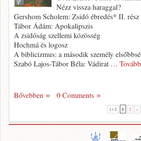
Nézz vissza haraggal?
Gershom Scholem: Zsidó ébredés* II. rész
Tábor Ádám: Apokalipszis
A zsidóság szellemi közösség
Hochmá és logosz
A biblicizmus: a második személy elsőbbs
Szabó Lajos-Tábor Béla: Vádirat
… Tovább
Bővebben
0 Comments
1
1 / 2
2
»