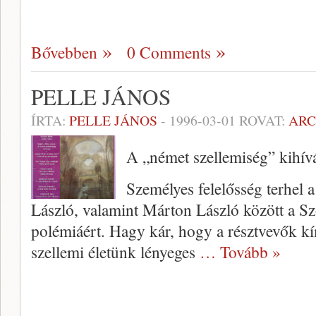
Bővebben
0 Comments
PELLE JÁNOS
ÍRTA:
PELLE JÁNOS
-
1996-03-01
ROVAT:
AR
A „német szellemiség” kihív
Személyes felelősség terhel 
László, valamint Márton Lász­ló között a Sz
polémiáért. Hagy kár, hogy a résztvevők kí
szellemi életünk lénye­ges
… Tovább »