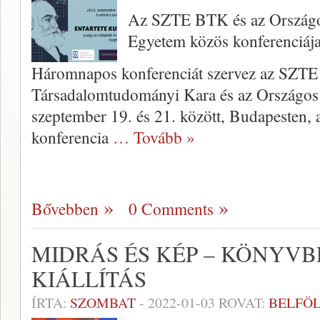
Az SZTE BTK és az Országo
Egyetem közös konferenciáj
Háromnapos konferenciát szervez az SZTE 
Társadalomtudományi Kara és az Országo
szeptember 19. és 21. között, Budapesten
konferencia
… Tovább »
Bővebben
0 Comments
MIDRÁS ÉS KÉP – KÖNYV
KIÁLLÍTÁS
ÍRTA:
SZOMBAT
-
2022-01-03
ROVAT:
BELFÖ