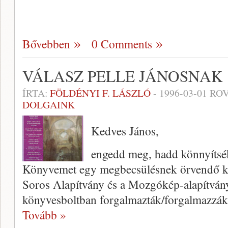
Bővebben
0 Comments
VÁLASZ PELLE JÁNOSNAK
ÍRTA:
FÖLDÉNYI F. LÁSZLÓ
-
1996-03-01
ROV
DOLGAINK
Kedves János,
engedd meg, hadd könnyítsék 
Könyvemet egy megbecsülésnek örvendő kiad
Soros Alapít­vány és a Mozgókép-alapítvány
könyvesboltban forgalmazták/forgalmazzák
Tovább »