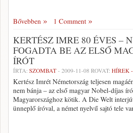
Bővebben
1 Comment
KERTÉSZ IMRE 80 ÉVES –
FOGADTA BE AZ ELSŐ MA
ÍRÓT
ÍRTA:
SZOMBAT
-
2009-11-08
ROVAT:
HÍREK 
Kertész Imrét Németország teljesen magáénak
nem bánja – az első magyar Nobel-díjas ír
Magyarországhoz kötik. A Die Welt interjút
ünneplő íróval, a német nyelvű sajtó tele va