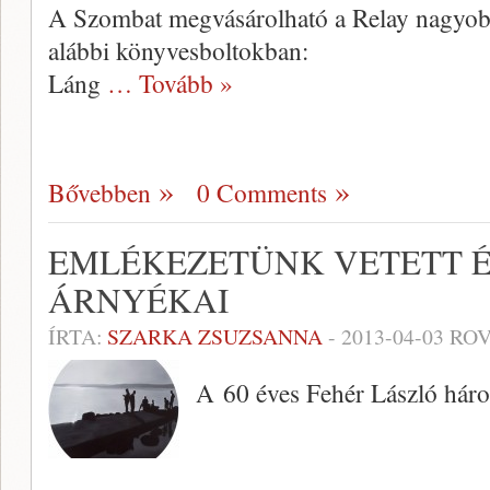
A Szombat megvásárolható a Relay nagyobb 
alábbi könyvesboltokban:
Láng
… Tovább »
Bővebben
0 Comments
EMLÉKEZETÜNK VETETT É
ÁRNYÉKAI
ÍRTA:
SZARKA ZSUZSANNA
-
2013-04-03
ROV
A 60 éves Fehér László három