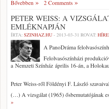
Bővebben
2 Comments
PETER WEISS: A VIZSGÁL
EMLÉKNAPJÁN
ÍRTA:
SZINHAZ.HU
-
2013-03-31
ROVAT:
HÍRE
A PanoDráma felolvasószính
Felolvasószínházi produkció
a Nemzeti Színház április 16-án, a Holoka
Peter Weiss-ről Földényi F. László szavaival
(…) A vizsgálat (1965) ősbemutatójának 
»