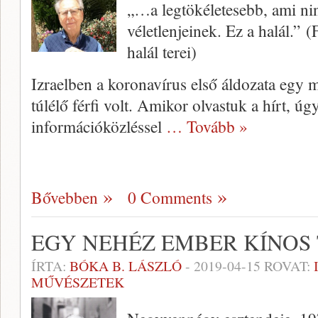
„…a legtökéletesebb, ami nin
véletlenjeinek. Ez a halál.” 
halál terei)
Izraelben a koronavírus első áldozata egy
túlélő férfi volt. Amikor olvastuk a hírt, 
információközléssel
… Tovább »
Bővebben
0 Comments
EGY NEHÉZ EMBER KÍNOS
ÍRTA:
BÓKA B. LÁSZLÓ
-
2019-04-15
ROVAT:
MŰVÉSZETEK