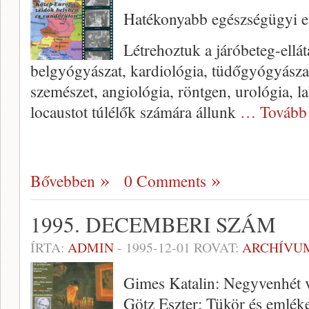
Hatékonyabb egészségügyi el
Létrehoztuk a járóbeteg-ellát
belgyógyászat, kardiológia, tüdőgyógyászat
szemészet, angiológia, röntgen, urológia, 
locaustot túlélők számára állunk
… Tovább
Bővebben
0 Comments
1995. DECEMBERI SZÁM
ÍRTA:
ADMIN
-
1995-12-01
ROVAT:
ARCHÍVU
Gimes Katalin: Negyvenhét 
Götz Eszter: Tükör és emlék