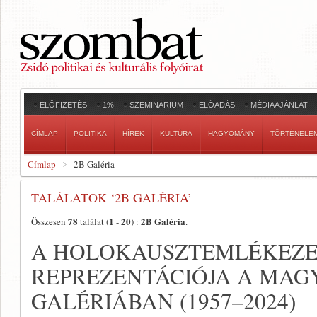
ELŐFIZETÉS
1%
SZEMINÁRIUM
ELŐADÁS
MÉDIAAJÁNLAT
CÍMLAP
POLITIKA
HÍREK
KULTÚRA
HAGYOMÁNY
TÖRTÉNELE
Címlap
2B Galéria
TALÁLATOK ‘2B GALÉRIA’
78
1
20
2B Galéria
Összesen
találat (
-
) :
.
A HOLOKAUSZTEMLÉKEZ
REPREZENTÁCIÓJA A MAG
GALÉRIÁBAN (1957–2024)