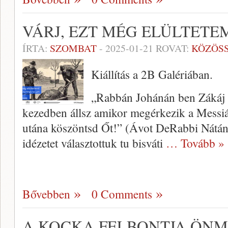
VÁRJ, EZT MÉG ELÜLTETE
ÍRTA:
SZOMBAT
-
2025-01-21
ROVAT:
KÖZÖS
Kiállítás a 2B Galériában.
„Rabbán Johánán ben Zákáj 
kezedben állsz amikor megérkezik a Messiás,
utána köszöntsd Őt!” (Ávot DeRabbi Nátán 
idézetet választottuk tu bisváti
… Tovább »
Bővebben
0 Comments
A KOCKA FELBONTJA ÖN