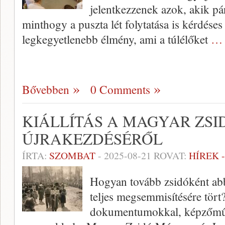
jelentkezzenek azok, akik pár
minthogy a puszta lét folytatása is kérdéses
legkegyetlenebb élmény, ami a túlélőket
… 
Bővebben
0 Comments
KIÁLLÍTÁS A MAGYAR ZS
ÚJRAKEZDÉSÉRŐL
ÍRTA:
SZOMBAT
-
2025-08-21
ROVAT:
HÍREK 
Hogyan tovább zsidóként abb
teljes megsemmisítésére tört?
dokumentumokkal, képzőművész