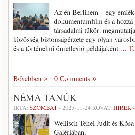
Az én Berlinem – egy emlék
dokumentumfilm és a hozzá k
társadalmi tükör: megmutatja
közösség biztonságérzete egy olyan városba
és a történelmi önreflexió példájaként
… To
Bővebben
0 Comments
NÉMA TANÚK
ÍRTA:
SZOMBAT
-
2025-11-24
ROVAT:
HÍREK 
Wellisch Tehel Judit és Kósa 
Galériában.