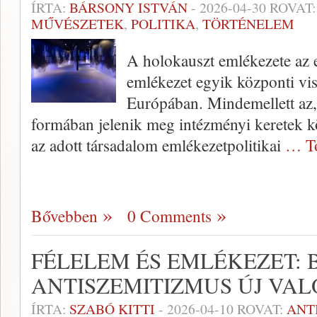
ÍRTA:
BÁRSONY ISTVÁN
-
2026-04-30
ROVAT
MŰVÉSZETEK
,
POLITIKA
,
TÖRTÉNELEM
A holokauszt emlékezete az e
emlékezet egyik központi vis
Európában. Mindemellett az,
formában jelenik meg intézményi keretek k
az adott társadalom emlékezetpolitikai
… T
Bővebben
0 Comments
FÉLELEM ÉS EMLÉKEZET: B
ANTISZEMITIZMUS ÚJ VA
ÍRTA:
SZABÓ KITTI
-
2026-04-10
ROVAT:
ANT