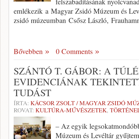
felszabadításának nyolcvanad
emlékezik a Magyar Zsidó Múzeum és Levé
zsidó múzeumban Csősz László, Frauha
Bővebben
0 Comments
SZÁNTÓ T. GÁBOR: A TÚL
EVIDENCIÁNAK TEKINTET
TUDÁST
ÍRTA:
KÁCSOR ZSOLT / MAGYAR ZSIDÓ MÚ
ROVAT:
KULTÚRA-MŰVÉSZETEK
,
TÖRTÉNE
– Az egyik legsokatmondób
Múzeum és Levéltár gyűjtemé