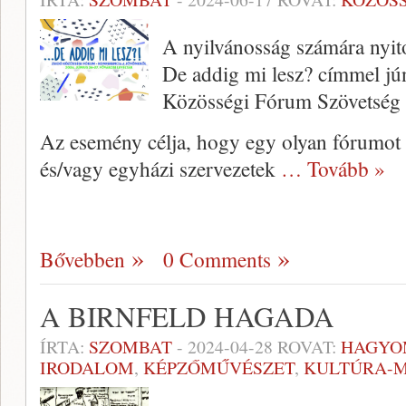
A nyilvánosság számára nyit
De addig mi lesz? címmel jú
Közösségi Fórum Szövetség 
Az esemény célja, hogy egy olyan fórumot 
és/vagy egyházi szervezetek
… Tovább »
Bővebben
0 Comments
A BIRNFELD HAGADA
ÍRTA:
SZOMBAT
-
2024-04-28
ROVAT:
HAGYO
IRODALOM
,
KÉPZŐMŰVÉSZET
,
KULTÚRA-