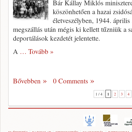
Bár Kállay Miklós minisztere
köszönhetően a hazai zsidós
életveszélyben, 1944. április
megszállás után mégis ki kellett tűzniük a 
deportálások kezdetét jelentette.
A
… Tovább »
Bővebben
0 Comments
1
1 / 4
2
3
4