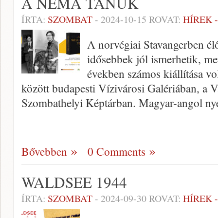
A NÉMA TANÚK
ÍRTA:
SZOMBAT
-
2024-10-15
ROVAT:
HÍREK 
A norvégiai Stavangerben élő
idősebbek jól ismerhetik, me
években számos kiállítása v
között budapesti Vízivárosi Galériában, a
Szombathelyi Képtárban. Magyar-angol ny
Bővebben
0 Comments
WALDSEE 1944
ÍRTA:
SZOMBAT
-
2024-09-30
ROVAT:
HÍREK 