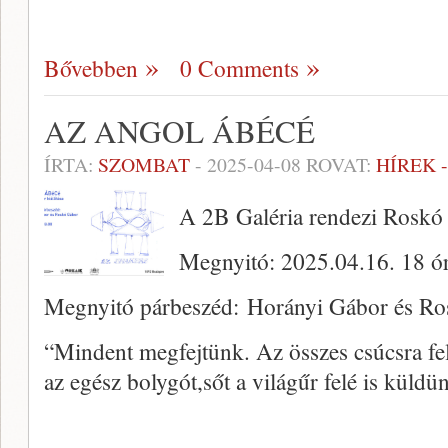
Bővebben
0 Comments
AZ ANGOL ÁBÉCÉ
ÍRTA:
SZOMBAT
-
2025-04-08
ROVAT:
HÍREK 
A 2B Galéria rendezi Roskó 
Megnyitó: 2025.04.16. 18 ó
Megnyitó párbeszéd: Horányi Gábor és R
“Mindent megfejtünk. Az összes csúcsra fe
az egész bolygót,sőt a világűr felé is küld