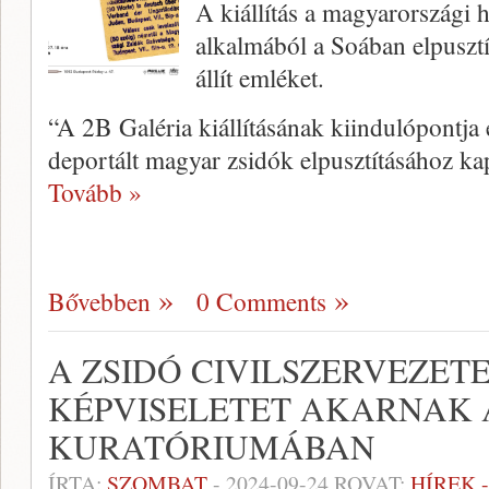
A kiállítás a magyarországi 
alkalmából a Soában elpuszt
állít emléket.
“A 2B Galéria kiállításának kiindulópontj
deportált magyar zsidók elpusztításához k
Tovább »
Bővebben
0 Comments
A ZSIDÓ CIVILSZERVEZET
KÉPVISELETET AKARNAK
KURATÓRIUMÁBAN
ÍRTA:
SZOMBAT
-
2024-09-24
ROVAT:
HÍREK 