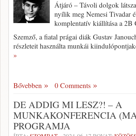
Átjáró – Távoli dolgok láts
nyílik meg Nemesi Tivadar 
komplentatív kiállítása a 2B 
Szemző, a fiatal prágai diák Gustav Janouc
részleteit használta munkái kiindulópontjak
»
Bővebben
0 Comments
DE ADDIG MI LESZ?! – A
MUNKAKONFERENCIA (MA
PROGRAMJA
ÍRTA:
SZOMBAT
-
2024-06-17
ROVAT:
KÖZÖS