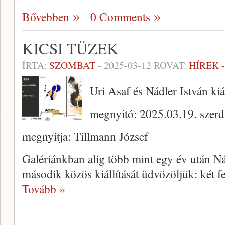
Bővebben
0 Comments
KICSI TÜZEK
ÍRTA:
SZOMBAT
-
2025-03-12
ROVAT:
HÍREK 
Uri Asaf és Nádler István kiá
megnyitó: 2025.03.19. szerd
megnyitja: Tillmann József
Galériánkban alig több mint egy év után Ná
második közös kiállítását üdvözöljük: két f
Tovább »