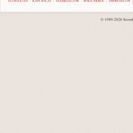
ELŐFIZETÉS
KAPCSOLAT
SZERKESZTŐK
MAGUNKRÓL
IMPRESSZUM
© 1989-2026 Szombat