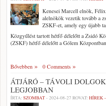
Kenesei Marcell elnök, Féli
alelnökök vezetik tovább a zs
ZSKF-et, amely egy újabb tag
Közgyűlést tartott hétfő délelőtt a Zsidó 
(ZSKF) hétfő délelőtt a Gólem Központba
Bővebben
0 Comments
ÁTJÁRÓ – TÁVOLI DOLGOK
LEGJOBBAN
ÍRTA:
SZOMBAT
-
2024-08-27
ROVAT:
HÍREK 