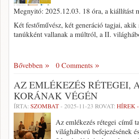
Megnyitó: 2025.12.03. 18 óra, a kiállítást 
Két festőművész, két generáció tagjai, aki
tanúkként vallanak a múltról, a II. világhá
Bővebben
0 Comments
AZ EMLÉKEZÉS RÉTEGEI, 
KORÁNAK VÉGÉN
ÍRTA:
SZOMBAT
-
2025-11-23
ROVAT:
HÍREK 
Az emlékezés rétegei című t
világháború befejezésének és