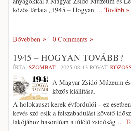
anyagokkal a Magyar Zsidó Múzeum és Levél
közös tárlata „1945 – Hogyan
… Tovább »
Bővebben
0 Comments
1945 – HOGYAN TOVÁBB?
ÍRTA:
SZOMBAT
-
2025-08-13
ROVAT:
KÖZÖS
A Magyar Zsidó Múzeum és L
közös kiállítása.
A holokauszt kerek évfordulói – ez esetben
kevés szó esik a felszabadulást követő idős
lakójához hasonlóan a túlélő zsidóság
… To