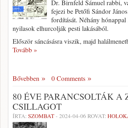
Dr. Birnfeld Sámuel rabbi, 
fejezi be Petőfi Sándor Jáno
fordítását. Néhány hónappal
nyilasok elhurcolják pesti lakásából.
Először sáncásásra viszik, majd halálmenet
Tovább »
Bővebben
0 Comments
80 ÉVE PARANCSOLTÁK A 
CSILLAGOT
ÍRTA:
SZOMBAT
-
2024-04-06
ROVAT:
HOLOK