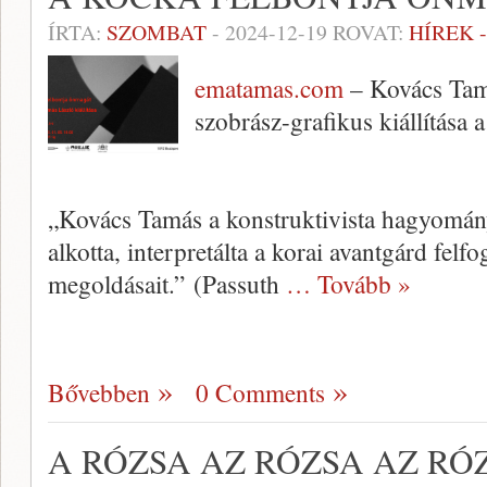
ÍRTA:
SZOMBAT
-
2024-12-19
ROVAT:
HÍREK 
ematamas.com
– Kovács Tam
szobrász-grafikus kiállítása 
„Kovács Tamás a konstruktivista hagyomány
alkotta, interpretálta a korai avantgárd felf
megoldásait.” (Passuth
… Tovább »
Bővebben
0 Comments
A RÓZSA AZ RÓZSA AZ RÓ