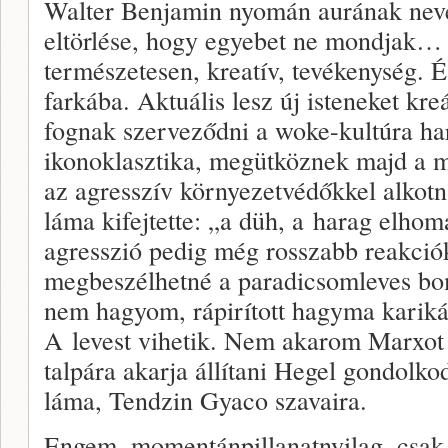
Walter Benjamin nyomán aurának nevez
eltörlése, hogy egyebet ne mondjak… M
természetesen, kreatív, tevékenység. És
farkába. Aktuális lesz új isteneket kr
fognak szerveződni a woke-kultúra har
ikonoklasztika, megütköznek majd a m
az agresszív környezetvédőkkel alkot
láma kifejtette: „a düh, a harag elhomál
agresszió pedig még rosszabb reakciók
megbeszélhetné a paradicsomleves bo
nem hagyom, rápirított hagyma kariká
A levest vihetik. Nem akarom Marxot k
talpára akarja állítani Hegel gondolko
láma, Tendzin Gyaco szavaira.
Engem, momentánpillanatnyilag, csak 