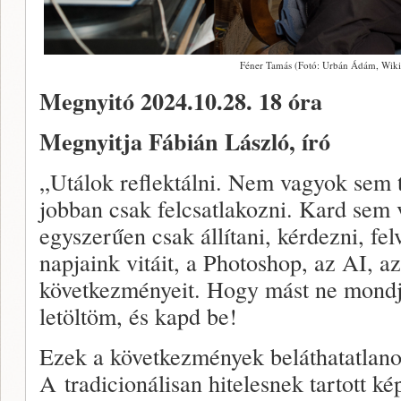
Féner Tamás (Fotó: Urbán Ádám, Wi
Megnyitó 2024.10.28. 18 óra
Megnyitja Fábián László, író
„Utálok reflektálni. Nem vagyok sem 
jobban csak felcsatlakozni. Kard sem
egyszerűen csak állítani, kérdezni, fe
napjaink vitáit, a Photoshop, az AI, a
következményeit. Hogy mást ne mondjak,
letöltöm, és kapd be!
Ezek a következmények beláthatatlano
A tradicionálisan hitelesnek tartott ké