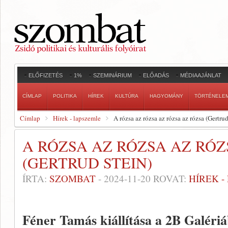
ELŐFIZETÉS
1%
SZEMINÁRIUM
ELŐADÁS
MÉDIAAJÁNLAT
CÍMLAP
POLITIKA
HÍREK
KULTÚRA
HAGYOMÁNY
TÖRTÉNELE
Címlap
Hírek - lapszemle
A rózsa az rózsa az rózsa az rózsa (Gertrud
A RÓZSA AZ RÓZSA AZ RÓZ
(GERTRUD STEIN)
ÍRTA:
SZOMBAT
-
2024-11-20
ROVAT:
HÍREK 
Féner Tamás kiállítása a 2B Galéri