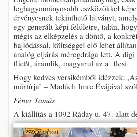
leghagyományosabb eszközökkel képes
érvényesnek tekinthető látványt, amel
egy generált képi felületre, talán, hog
mégis az elképzelés a döntő, a konkré
bajlódással, költséggel elő lehet állíta
analóg eljárás méregdrága lett. A digi
fließt, áramlik, magyarul az a flesi.
Hogy kedves versikémből idézzek: ,Az 
mártírja’ – Madách Imre Évájával szó
Féner Tamás
A kiállítás a 1092 Ráday u. 47. alatt 