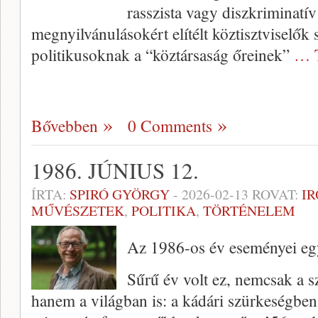
rasszista vagy diszkriminatív
megnyilvánulásokért elítélt köztisztviselők 
politikusoknak a “köztársaság őreinek”
… 
Bővebben
0 Comments
1986. JÚNIUS 12.
ÍRTA:
SPIRÓ GYÖRGY
-
2026-02-13
ROVAT:
I
MŰVÉSZETEK
,
POLITIKA
,
TÖRTÉNELEM
Az 1986-os év eseményei egy
Sűrű év volt ez, nemcsak a s
hanem a világban is: a kádári szürkeségben 