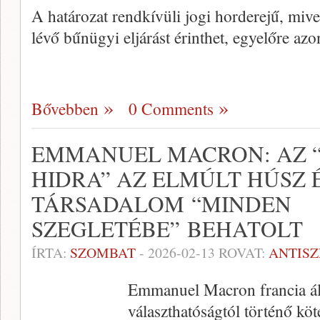
A határozat rendkívüli jogi horderejű, miv
lévő bűnügyi eljárást érinthet, egyelőre a
Bővebben
0 Comments
EMMANUEL MACRON: AZ “
HIDRA” AZ ELMÚLT HÚSZ 
TÁRSADALOM “MINDEN
SZEGLETÉBE” BEHATOLT
ÍRTA:
SZOMBAT
-
2026-02-13
ROVAT:
ANTIS
Emmanuel Macron francia áll
választhatóságtól történő köte