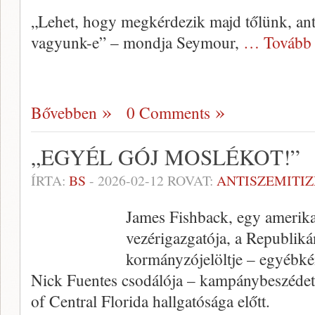
„Lehet, hogy megkérdezik majd tőlünk, ant
vagyunk-e” – mondja Seymour,
… Tovább
Bővebben
0 Comments
„EGYÉL GÓJ MOSLÉKOT!”
ÍRTA:
BS
-
2026-02-12
ROVAT:
ANTISZEMITI
James Fishback, egy amerikai
vezérigazgatója, a Republikán
kormányzójelöltje – egyébkén
Nick Fuentes csodálója – kampánybeszédet t
of Central Florida hallgatósága előtt.