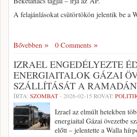
Béketanács tagjai – írja az AP.
A felajánlásokat csütörtökön jelentik be a
Bővebben
0 Comments
IZRAEL ENGEDÉLYEZTE É
ENERGIAITALOK GÁZAI Ö
SZÁLLÍTÁSÁT A RAMADÁN
ÍRTA:
SZOMBAT
-
2026-02-15
ROVAT:
POLITI
Izrael az elmúlt hetekben tö
energiaital Gázai övezetbe sz
előtt – jelentette a Walla hír