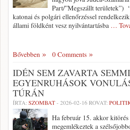
Part/”Megszállt területek”) “C
katonai és polgári ellenőrzéssel rendelkezik
állami földként vesz nyilvántartásba
… Tov
Bővebben
0 Comments
IDÉN SEM ZAVARTA SEMMI 
EGYENRUHÁSOK VONULÁS
TÚRÁN
ÍRTA:
SZOMBAT
-
2026-02-16
ROVAT:
POLITI
Ha február 15. akkor kitörés
megemlékeztek a szélsőjobbo