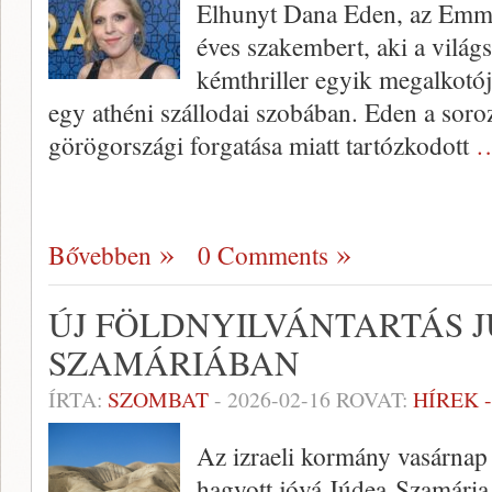
Elhunyt Dana Eden, az Emmy-
éves szakembert, aki a világ
kémthriller egyik megalkotója
egy athéni szállodai szobában. Eden a sor
görögországi forgatása miatt tartózkodott
…
Bővebben
0 Comments
ÚJ FÖLDNYILVÁNTARTÁS J
SZAMÁRIÁBAN
ÍRTA:
SZOMBAT
-
2026-02-16
ROVAT:
HÍREK 
Az izraeli kormány vasárnap ú
hagyott jóvá Júdea-Szamária