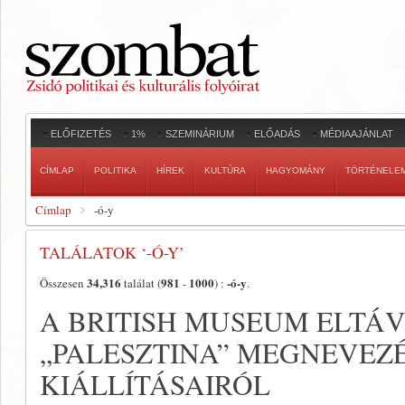
ELŐFIZETÉS
1%
SZEMINÁRIUM
ELŐADÁS
MÉDIAAJÁNLAT
CÍMLAP
POLITIKA
HÍREK
KULTÚRA
HAGYOMÁNY
TÖRTÉNELE
Címlap
-ó-y
TALÁLATOK ‘-Ó-Y’
34,316
981
1000
-ó-y
Összesen
találat (
-
) :
.
A BRITISH MUSEUM ELTÁV
„PALESZTINA” MEGNEVEZÉ
KIÁLLÍTÁSAIRÓL