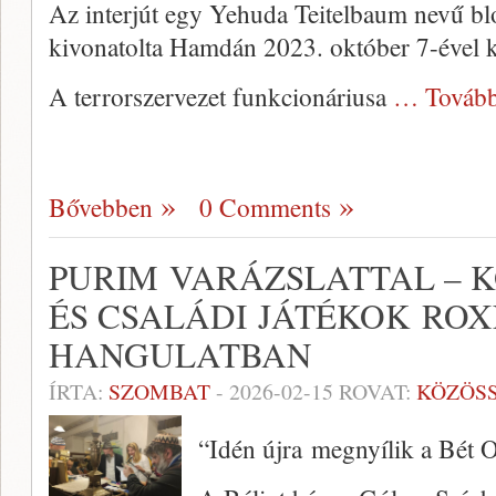
Az interjút egy Yehuda Teitelbaum nevű blo
kivonatolta Hamdán 2023. október 7-ével k
A terrorszervezet funkcionáriusa
… Tovább
Bővebben
0 Comments
PURIM VARÁZSLATTAL – K
ÉS CSALÁDI JÁTÉKOK ROX
HANGULATBAN
ÍRTA:
SZOMBAT
-
2026-02-15
ROVAT:
KÖZÖS
“Idén újra megnyílik a Bét 