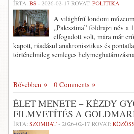
ÍRTA:
BS
-
2026-02-17
ROVAT:
POLITIKA
A világhírű londoni múzeum 
„Palesztina” földrajzi név a 
elfogadott volt, mára már erős
kapott, ráadásul anakronisztikus és pontatla
történelmileg semleges helymeghatározásn
Bővebben
0 Comments
ÉLET MENETE – KÉZDY GY
FILMVETÍTÉS A GOLDMA
ÍRTA:
SZOMBAT
-
2026-02-17
ROVAT:
KÖZÖS