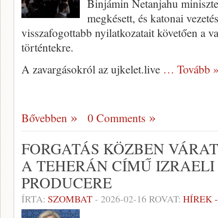
Binjámin Netanjahu miniszte
megkésett, és katonai vezetés
visszafogottabb nyilatkozatait követően a val
történtekre.
A zavargásokról az ujkelet.live
… Tovább 
Bővebben
0 Comments
FORGATÁS KÖZBEN VÁRA
A TEHERÁN CÍMŰ IZRAELI
PRODUCERE
ÍRTA:
SZOMBAT
-
2026-02-16
ROVAT:
HÍREK 