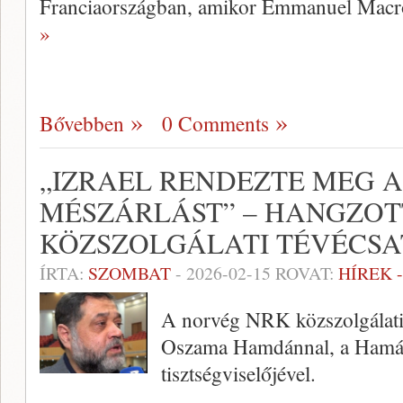
Franciaországban, amikor Emmanuel Macr
»
Bővebben
0 Comments
„IZRAEL RENDEZTE MEG A
MÉSZÁRLÁST” – HANGZOT
KÖZSZOLGÁLATI TÉVÉCS
ÍRTA:
SZOMBAT
-
2026-02-15
ROVAT:
HÍREK 
A norvég NRK közszolgálati 
Oszama Hamdánnal, a Hamás
tisztségviselőjével.