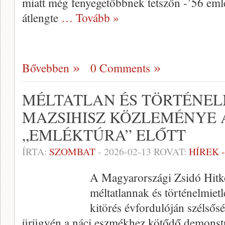
miatt még fenyegetőbbnek tetszőn -’56 eml
átlengte
… Tovább »
Bővebben
0 Comments
MÉLTATLAN ÉS TÖRTÉNEL
MAZSIHISZ KÖZLEMÉNYE A
„EMLÉKTÚRA” ELŐTT
ÍRTA:
SZOMBAT
-
2026-02-13
ROVAT:
HÍREK 
A Magyarországi Zsidó Hitk
méltatlannak és történelmietl
kitörés évfordulóján szélsős
ürügyén a náci eszmékhez kötődő demonstr