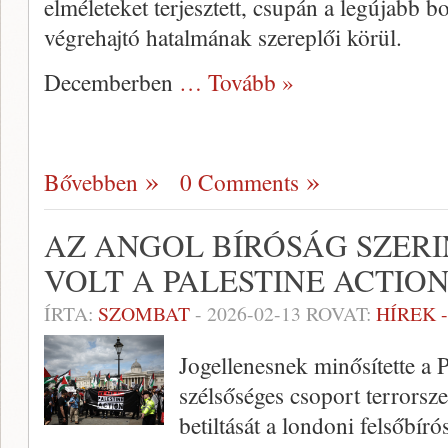
elméleteket terjesztett, csupán a legújabb bo
végrehajtó hatalmának szereplői körül.
Decemberben
… Tovább »
Bővebben
0 Comments
AZ ANGOL BÍRÓSÁG SZERI
VOLT A PALESTINE ACTION
ÍRTA:
SZOMBAT
-
2026-02-13
ROVAT:
HÍREK 
Jogellenesnek minősítette a 
szélsőséges csoport terrorsze
betiltását a londoni felsőbíró