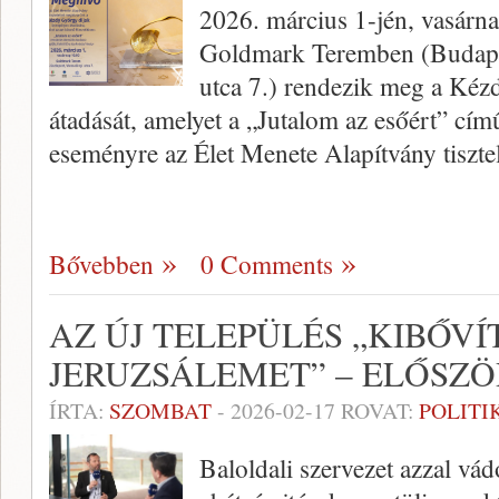
2026. március 1-jén, vasárna
Goldmark Teremben (Budapes
utca 7.) rendezik meg a Kéz
átadását, amelyet a „Jutalom az esőért” című
eseményre az Élet Menete Alapítvány tiszte
Bővebben
0 Comments
AZ ÚJ TELEPÜLÉS „KIBŐVÍ
JERUZSÁLEMET” – ELŐSZÖ
ÍRTA:
SZOMBAT
-
2026-02-17
ROVAT:
POLITI
Baloldali szervezet azzal vád