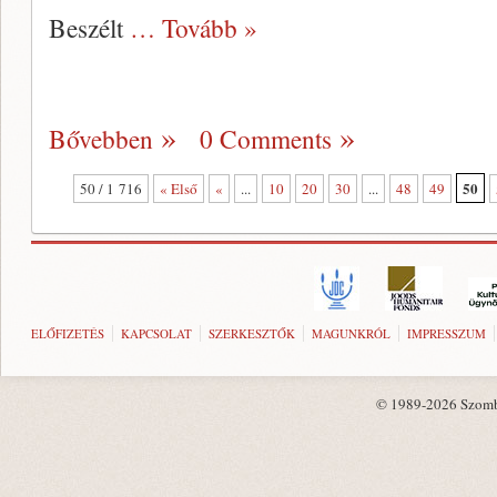
Beszélt
… Tovább »
Bővebben
0 Comments
50
50 / 1 716
« Első
«
...
10
20
30
...
48
49
ELŐFIZETÉS
KAPCSOLAT
SZERKESZTŐK
MAGUNKRÓL
IMPRESSZUM
© 1989-2026 Szombat