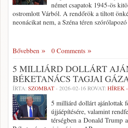
német csapatok 1945-ös kitör
ostromlott Várból. A rendőrök a tiltott ön
neonácikat nem, a Széna téren szórólapoz
Bővebben
0 Comments
5 MILLIÁRD DOLLÁRT AJÁ
BÉKETANÁCS TAGJAI GÁZA
ÍRTA:
SZOMBAT
-
2026-02-16
ROVAT:
HÍREK 
5 milliárd dollárt ajánlottak 
újjáépítésére, valamint rendf
térségben a Donald Trump ame