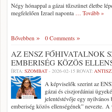
Négy hónappal a gázai tűzszünet életbe lé
megfelelően Izrael naponta
… Tovább »
Bővebben
0 Comments
AZ ENSZ FŐHIVATALNOK S
EMBERISÉG KÖZÖS ELLEN
ÍRTA:
SZOMBAT
-
2026-02-15
ROVAT:
ANTIS
A képviselők szerint az EN
gázai és ciszjordániai ügyeké
jelentéstévője egy nyilvános 
emberiség közös ellenségének” nevezte. A 