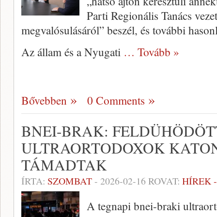
„hátsó ajtón keresztüli annek
Parti Regionális Tanács vezet
megvalósulásáról” beszél, és további hasonl
Az állam és a Nyugati
… Tovább »
Bővebben
0 Comments
BNEI-BRAK: FELDÜHÖDÖT
ULTRAORTODOXOK KATO
TÁMADTAK
ÍRTA:
SZOMBAT
-
2026-02-16
ROVAT:
HÍREK 
A tegnapi bnei-braki ultraor