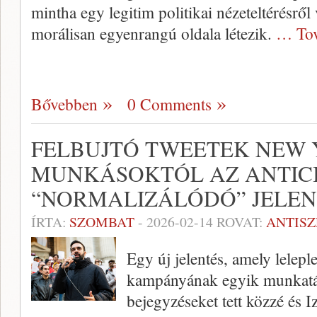
mintha egy legitim politikai nézeteltérésről
morálisan egyenrangú oldala létezik.
… Tov
Bővebben
0 Comments
FELBUJTÓ TWEETEK NEW Y
MUNKÁSOKTÓL AZ ANTIC
“NORMALIZÁLÓDÓ” JELE
ÍRTA:
SZOMBAT
-
2026-02-14
ROVAT:
ANTIS
Egy új jelentés, amely lelep
kampányának egyik munkatá
bejegyzéseket tett közzé és I