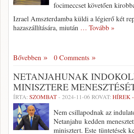
focimeccset követően kirobba
Izrael Amszterdamba küldi a légierő két re
hazaszállítására, miután
… Tovább »
Bővebben
0 Comments
NETANJAHUNAK INDOKOL
MINISZTERE MENESZTÉSÉ
ÍRTA:
SZOMBAT
-
2024-11-06
ROVAT:
HÍREK 
Nem csillapodnak az indulat
Netanjahu kedden menesztett
minisztert. Este tüntetések k