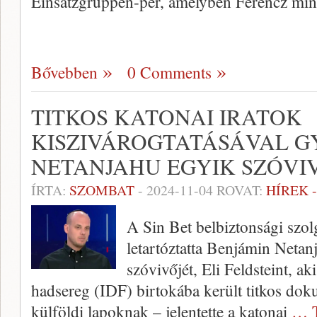
Einsatzgruppen-per, amelyben Ferencz mi
Bővebben
0 Comments
TITKOS KATONAI IRATOK
KISZIVÁROGTATÁSÁVAL G
NETANJAHU EGYIK SZÓVI
ÍRTA:
SZOMBAT
-
2024-11-04
ROVAT:
HÍREK 
A Sin Bet belbiztonsági szolg
letartóztatta Benjámin Netan
szóvivőjét, Eli Feldsteint, aki
hadsereg (IDF) birtokába került titkos dok
külföldi lapoknak – jelentette a katonai
… T