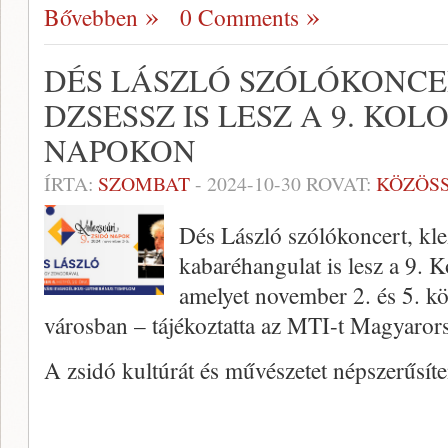
Bővebben
0 Comments
DÉS LÁSZLÓ SZÓLÓKONCE
DZSESSZ IS LESZ A 9. KOL
NAPOKON
ÍRTA:
SZOMBAT
-
2024-10-30
ROVAT:
KÖZÖS
Dés László szólókoncert, kle
kabaréhangulat is lesz a 9. 
amelyet november 2. és 5. köz
városban – tájékoztatta az MTI-t Magyaror
A zsidó kultúrát és művészetet népszerűsít