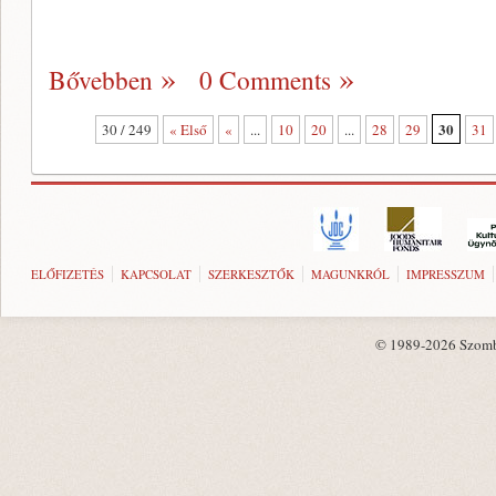
Bővebben
0 Comments
30
30 / 249
« Első
«
...
10
20
...
28
29
31
ELŐFIZETÉS
KAPCSOLAT
SZERKESZTŐK
MAGUNKRÓL
IMPRESSZUM
© 1989-2026 Szombat