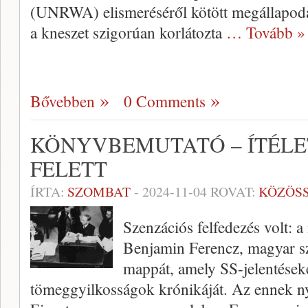
(UNRWA) elismeréséről kötött megállapodás
a kneszet szigorúan korlátozta
… Tovább »
Bővebben
0 Comments
KÖNYVBEMUTATÓ – ÍTÉLE
FELETT
ÍRTA:
SZOMBAT
-
2024-11-04
ROVAT:
KÖZÖS
Szenzációs felfedezés volt: 
Benjamin Ferencz, magyar sz
mappát, amely SS-jelentéseke
tömeggyilkosságok krónikáját. Az ennek n