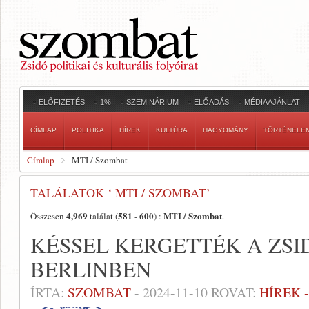
ELŐFIZETÉS
1%
SZEMINÁRIUM
ELŐADÁS
MÉDIAAJÁNLAT
CÍMLAP
POLITIKA
HÍREK
KULTÚRA
HAGYOMÁNY
TÖRTÉNELE
Címlap
MTI / Szombat
TALÁLATOK ‘ MTI / SZOMBAT’
4,969
581
600
MTI / Szombat
Összesen
találat (
-
) :
.
KÉSSEL KERGETTÉK A ZS
BERLINBEN
ÍRTA:
SZOMBAT
-
2024-11-10
ROVAT:
HÍREK 