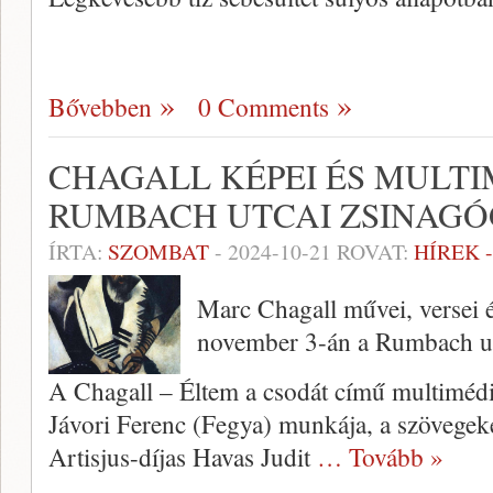
Bővebben
0 Comments
CHAGALL KÉPEI ÉS MULTI
RUMBACH UTCAI ZSINAG
ÍRTA:
SZOMBAT
-
2024-10-21
ROVAT:
HÍREK 
Marc Chagall művei, versei 
november 3-án a Rumbach ut
A Chagall – Éltem a csodát című multimédi
Jávori Ferenc (Fegya) munkája, a szövegeket
Artisjus-díjas Havas Judit
… Tovább »