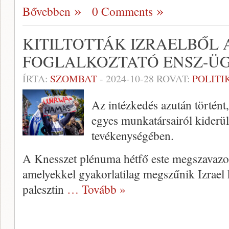
Bővebben
0 Comments
KITILTOTTÁK IZRAELBŐL 
FOGLALKOZTATÓ ENSZ-Ü
ÍRTA:
SZOMBAT
-
2024-10-28
ROVAT:
POLITI
Az intézkedés azután törté
egyes munkatársairól kiderü
tevékenységében.
A Knesszet plénuma hétfő este megszavazott
amelyekkel gyakorlatilag megszűnik Izrael
palesztin
… Tovább »