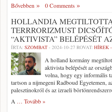
Bővebben
0 Comments
HOLLANDIA MEGTILTOTT
TERRRORIZMUST DICSŐÍTŐ
“AKTIVISTA” BELÉPÉSÉT 
ÍRTA:
SZOMBAT
-
2024-10-27
ROVAT:
HÍREK 
A holland kormány megtilto
aktivista belépését az ország
volna, hogy egy informális t
tartson a nijmegeni Radboud Egyetemen, az 
palesztinokról és az izraeli börtönrendszerr
A
… Tovább »