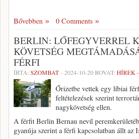
Bővebben
0 Comments
BERLIN: LŐFEGYVERREL K
KÖVETSÉG MEGTÁMADÁSÁR
FÉRFI
ÍRTA:
SZOMBAT
-
2024-10-20
ROVAT:
HÍREK 
Őrizetbe vettek egy líbiai fé
feltételezések szerint terrort
nagykövetség ellen.
A férfit Berlin Bernau nevű peremkerületéb
gyanúja szerint a férfi kapcsolatban állt az