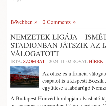
Bővebben
0 Comments
NEMZETEK LIGÁJA – ISMÉT
STADIONBAN JÁTSZIK AZ I
VÁLOGATOTT
ÍRTA:
SZOMBAT
-
2024-11-02
ROVAT:
HÍREK 
Az olasz és a francia válogat
csapatot is a kispesti Bozsik
együttese a labdarúgó Nemze
A Budapest Honvéd honlapján olvasható táj
összecsapásra november 17-én, vasárnap, 