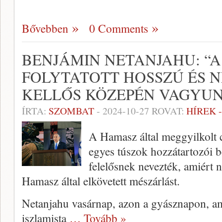
Bővebben
0 Comments
BENJÁMIN NETANJAHU: “
FOLYTATOTT HOSSZÚ ÉS 
KELLŐS KÖZEPÉN VAGYU
ÍRTA:
SZOMBAT
-
2024-10-27
ROVAT:
HÍREK 
A Hamasz által meggyilkolt 
egyes túszok hozzátartozói 
felelősnek nevezték, amiért
Hamasz által elkövetett mészárlást.
Netanjahu vasárnap, azon a gyásznapon, am
iszlamista
… Tovább »