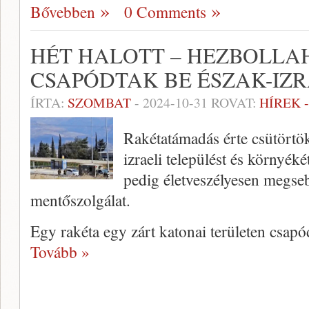
Bővebben
0 Comments
HÉT HALOTT – HEZBOLLA
CSAPÓDTAK BE ÉSZAK-IZ
ÍRTA:
SZOMBAT
-
2024-10-31
ROVAT:
HÍREK 
Rakétatámadás érte csütörtö
izraeli települést és környéké
pedig életveszélyesen megsebe
mentőszolgálat.
Egy rakéta egy zárt katonai területen csap
Tovább »