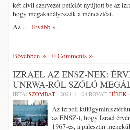
két civil szervezet petíciót nyújtott be az iz
hogy megakadályozzák a menesztést.
Az
… Tovább »
Bővebben
0 Comments
IZRAEL AZ ENSZ-NEK: ÉR
UNRWA-RÓL SZÓLÓ MEGÁ
ÍRTA:
SZOMBAT
-
2024-11-04
ROVAT:
HÍREK 
Az izraeli külügyminisztérium
az ENSZ-t, hogy Izrael érvén
1967-es, a palesztin menekü