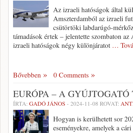
Az izraeli hatóságok által k
Amszterdamból az izraeli fut
csütörtöki labdarúgó-mérkőz
támadások értek – jelentette szombaton a
izraeli hatóságok négy különjáratot
… Tová
Bővebben
0 Comments
EURÓPA – A GYÚJTOGATÓ
ÍRTA:
GADÓ JÁNOS
-
2024-11-08
ROVAT:
ANT
Hogyan is kerülhetett sor 
eseményekre, amelyek a cári 