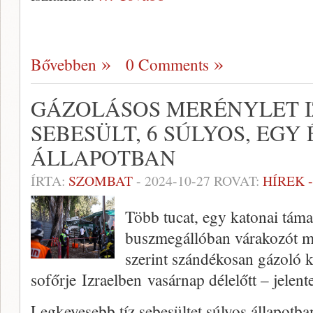
Bővebben
0 Comments
GÁZOLÁSOS MERÉNYLET I
SEBESÜLT, 6 SÚLYOS, EGY
ÁLLAPOTBAN
ÍRTA:
SZOMBAT
-
2024-10-27
ROVAT:
HÍREK 
Több tucat, egy katonai tám
buszmegállóban várakozót m
szerint szándékosan gázoló 
sofőrje Izraelben vasárnap délelőtt – jelent
Legkevesebb tíz sebesültet súlyos állapotban