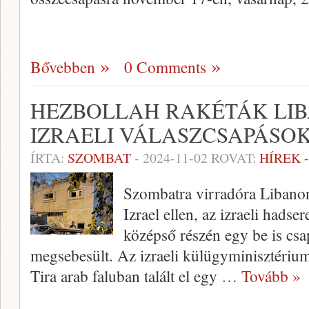
Bővebben
0 Comments
HEZBOLLAH RAKÉTÁK LI
IZRAELI VÁLASZCSAPÁSO
ÍRTA:
SZOMBAT
-
2024-11-02
ROVAT:
HÍREK 
Szombatra virradóra Libanon
Izrael ellen, az izraeli hadse
középső részén egy be is csa
megsebesült. Az izraeli külügyminisztérium
Tira arab faluban talált el egy
… Tovább »