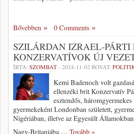
Bővebben
0 Comments
SZILÁRDAN IZRAEL-PÁRTI 
KONZERVATÍVOK ÚJ VEZE
ÍRTA:
SZOMBAT
-
2024-11-02
ROVAT:
POLITI
Kemi Badenoch volt gazdasági
ellenzéki brit Konzervatív Pá
esztendős, háromgyermekes 
gyermekeként Londonban született, gyermek
Nigériában, illetve az Egyesült Államokban 
Nagy-Britaniába
… Tovább »