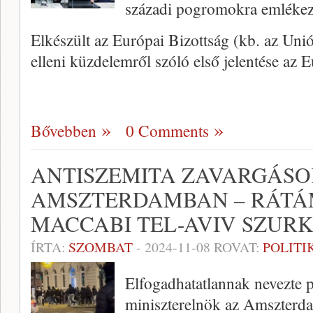
századi pogromokra emlékez
Elkészült az Európai Bizottság (kb. az Un
elleni küzdelemről szóló első jelentése az
Bővebben
0 Comments
ANTISZEMITA ZAVARGÁS
AMSZTERDAMBAN – RÁTÁ
MACCABI TEL-AVIV SZUR
ÍRTA:
SZOMBAT
-
2024-11-08
ROVAT:
POLITI
Elfogadhatatlannak nevezte 
miniszterelnök az Amszterda