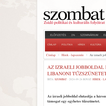
ELŐFIZETÉS
1%
SZEMINÁRIUM
E
CÍMLAP
POLITIKA
HÍREK
KULTÚRA
Címlap
Hírek - lapszemle
Az izraeli j
AZ IZRAELI JOBBOLDAL
LIBANONI TŰZSZÜNETE
ÍRTA:
SZOMBAT
-
2024-09-26
ROVAT:
HÍREK - 
Az izraeli jobboldal elutasítja a háro
támogat egy egyhetes tűzszünetet.