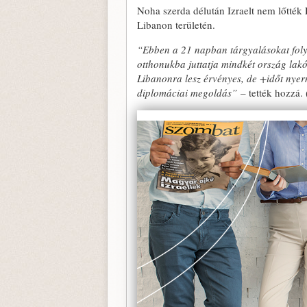
Noha szerda délután Izraelt nem lőtték L
Libanon területén.
“Ebben a 21 napban tárgyalásokat folyt
otthonukba juttatja mindkét ország lakó
Libanonra lesz érvényes, de +időt nyern
diplomáciai megoldás”
– tették hozzá.