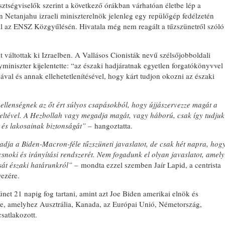
isztségviselők szerint a következő órákban várhatóan életbe lép a
 Netanjahu izraeli miniszterelnök jelenleg egy repülőgép fedélzetén
al az ENSZ Közgyűlésén. Hivatala még nem reagált a tűzszünetről szóló
t váltottak ki Izraelben. A Vallásos Cionisták nevű szélsőjobboldali
miniszter kijelentette: “az északi hadjáratnak egyetlen forgatókönyvvel
ával és annak ellehetetlenítésével, hogy kárt tudjon okozni az északi
 ellenségnek az őt ért súlyos csapásokból, hogy újjászervezze magát a
eltével. A Hezbollah vagy megadja magát, vagy háború, csak így tudjuk
k és lakosainak biztonságát” –
hangoztatta.
ogadja a Biden-Macron-féle tűzszüneti javaslatot, de csak hét napra, hog
snoki és irányítási rendszerét. Nem fogadunk el olyan javaslatot, amely
sát északi határunkról” –
mondta ezzel szemben Jaír Lapid, a centrista
vezére.
ünet 21 napig fog tartani, amint azt Joe Biden amerikai elnök és
, amelyhez Ausztrália, Kanada, az Európai Unió, Németország,
satlakozott.