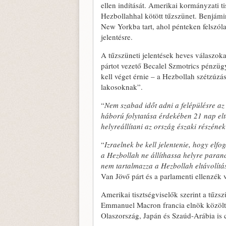
ellen indítását. Amerikai kormányzati t
Hezbollahhal kötött tűzszünet. Benjámin
New Yorkba tart, ahol pénteken felszól
jelentésre.
A tűzszüneti jelentések heves válaszoka
pártot vezető Becalel Szmotrics pénzügy
kell véget érnie – a Hezbollah szétzúzás
lakosoknak”.
“
Nem szabad időt adni a felépülésre az
háború folytatása érdekében 21 nap elt
helyreállítani az ország északi részéne
“
Izraelnek be kell jelentenie, hogy elf
a Hezbollah ne állíthassa helyre paranc
nem tartalmazza a Hezbollah eltávolítá
Van Jövő párt és a parlamenti ellenzék 
Amerikai tisztségviselők szerint a tűzsz
Emmanuel Macron francia elnök közölte
Olaszország, Japán és Szaúd-Arábia is c