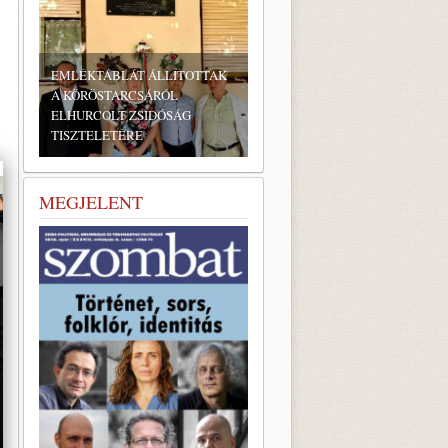
KTÁBLÁT ÁLLÍTOTTAK
RÖSTARCSÁRÓL
RCOLT ZSIDÓSÁG
TELETÉRE
BONYHÁDI ZSIDÓ NAPOK
MEGJELENT