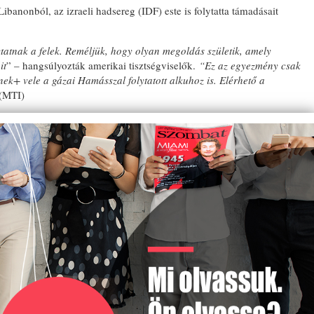
ibanonból, az izraeli hadsereg (IDF) este is folytatta támadásait
atnak a felek. Reméljük, hogy olyan megoldás születik, amely
EMLÉ
it
” – hangsúlyozták amerikai tisztségviselők.
“Ez az egyezmény csak
A KÖ
ek+ vele a gázai Hamásszal folytatott alkuhoz is. Elérhető a
ELHU
 (MTI)
TISZ