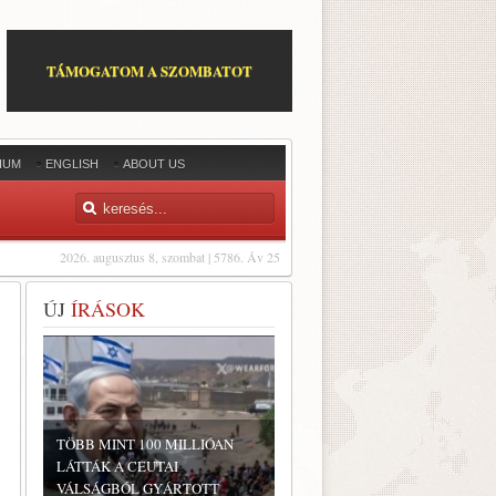
TÁMOGATOM A SZOMBATOT
IUM
ENGLISH
ABOUT US
2026. augusztus 8, szombat | 5786. Áv 25
ÚJ
ÍRÁSOK
TÖBB MINT 100 MILLIÓAN
LÁTTÁK A CEUTAI
VÁLSÁGBÓL GYÁRTOTT