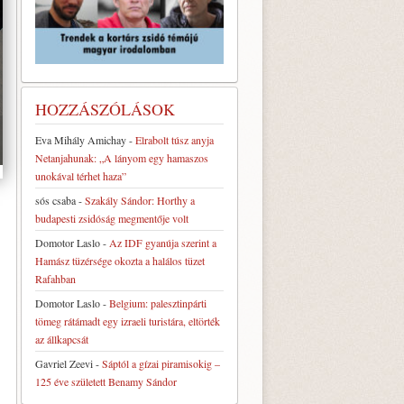
HOZZÁSZÓLÁSOK
Eva Mihály Amichay
-
Elrabolt túsz anyja
Netanjahunak: „A lányom egy hamaszos
unokával térhet haza”
sós csaba
-
Szakály Sándor: Horthy a
budapesti zsidóság megmentője volt
Domotor Laslo
-
Az IDF gyanúja szerint a
Hamász tüzérsége okozta a halálos tüzet
Rafahban
Domotor Laslo
-
Belgium: palesztinpárti
tömeg rátámadt egy izraeli turistára, eltörték
az állkapcsát
Gavriel Zeevi
-
Sáptól a gízai piramisokig –
125 éve született Benamy Sándor