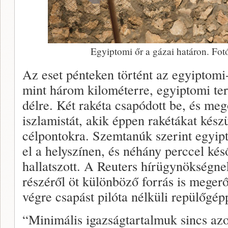
Egyiptomi őr a gázai határon. F
Az eset pénteken történt az egyiptomi-i
mint három kilométerre, egyiptomi ter
délre. Két rakéta csapódott be, és me
iszlamistát, akik éppen rakétákat készü
célpontokra. Szemtanúk szerint egyip
el a helyszínen, és néhány perccel ké
hallatszott. A Reuters hírügynökségne
részéről öt különböző forrás is megerős
végre csapást pilóta nélküli repülőgép
“Minimális igazságtartalmuk sincs azo