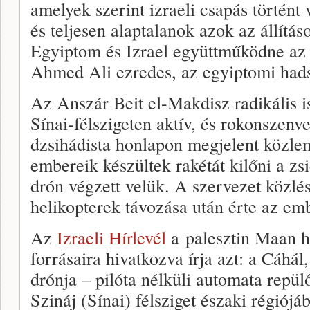
amelyek szerint izraeli csapás történt 
és teljesen alaptalanok azok az állítás
Egyiptom és Izrael együttműködne az 
Ahmed Ali ezredes, az egyiptomi hads
Az Anszár Beit el-Makdisz radikális i
Sínai-félszigeten aktív, és rokonszenv
dzsihádista honlapon megjelent közlem
embereik készültek rakétát kilőni a zsi
drón végzett velük. A szervezet közlé
helikopterek távozása után érte az emb
Az
Izraeli Hírlevél
a palesztin Maan h
forrásaira hivatkozva írja azt: a Cáhál
drónja – pilóta nélküli automata repü
Szináj (Sínai) félsziget északi régiójá