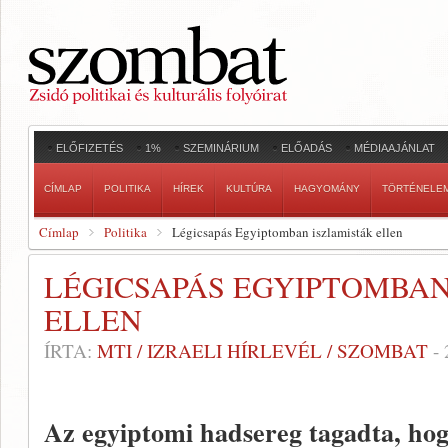
ELŐFIZETÉS
1%
SZEMINÁRIUM
ELŐADÁS
MÉDIAAJÁNLAT
CÍMLAP
POLITIKA
HÍREK
KULTÚRA
HAGYOMÁNY
TÖRTÉNELE
Címlap
Politika
Légicsapás Egyiptomban iszlamisták ellen
LÉGICSAPÁS EGYIPTOMBAN
ELLEN
ÍRTA:
MTI / IZRAELI HÍRLEVÉL / SZOMBAT
-
Az egyiptomi hadsereg tagadta, hog