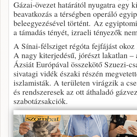
Gázai-övezet határától nyugatra egy ki
beavatkozás a térségben operáló egyip
beleegyezésével történt. Az egyiptomi
a támadás tényét, izraeli tényezők ne
A Sínai-félsziget régóta fejfájást oko
A nagy kiterjedésű, jórészt lakatlan – 
Ázsiát Európával összekötő Szuezi-cs
sivatagi vidék északi részén megvetett
iszlamisták. A területen virágzik a c
és rendszeresek az ott áthaladó gázvez
szabotázsakciók.