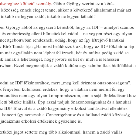
hadsereghez köthető személy.
Gábor György szerint ez a kérés
ó közösség ennek eleget tenne, akkor a következő alkalommal már azt
 inkább ne legyen zsidó, inkább ne legyen látható.”
ábor György abból az egyszerű kérésből, hogy az IDF – amelyet számos
és emberiesség elleni bűntettekkel vádol – ne vegyen részt egy olyan
ncertgebouwban rendeznek, odáig, hogy az így létrejövő hanukai
 Biró Tamás írja: „Ha most beáldozzuk azt, hogy az IDF főkántora lép
re már egyáltalán nem léphet fel izraeli, két év múlva pedig zsidó se.
 annak a lehetőségét, hogy jövőre és két év múlva is lehessen
wban. Ezzel megmentjük a zsidó kultúra egy szimbolikus hídfőállását 
zkodni az IDF főkántorához, mert „meg kell őriznem önazonosságom”,
k fényében különösen érdekes, hogy a vitában nem merült fel egy
 lemondása nem egy olyan kompromisszum, ami a saját önfeladásunkhoz
letti büszke kiállás. Épp azzal tudjuk önazonosságunkat és a hanukai
z IDF Tórával és a zsidó hagyomány erkölcsi tanításaival ellentétes
ai koncert így nemcsak a Concertgebouw és a holland zsidó közösség
 judaizmus erkölcsi értékeinek győzelme is.
tközi jogot sértette meg több alkalommal, hanem a zsidó vallás