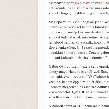
eseményen
ne vegyen részt az izraeli 
antiszemita, és ha az amszterdami zsid
kérnék, hogy „inkább ne legyen izraeli,
Meglepő volt olvasni, hogyan jut el G
nemzetközi szervezet háborús bűnökkel 
eseményen, amelyet az amszterdami Co
koncert önfeladásnak minősülne. Ahogy
fel, abból nem az következik, hogy jövő
Épp ellenkezőleg, […] ezzel megmentjük
hanukkai kántorkoncert a Concertgebou
holland kultúrában és társadalomban.”
Gábor György szerint azért kell ragas
ahogy maga Hanuka is erről szól. Enne
harmadik értelmezés: az IDF főkántor
vezetne, hanem épp a zsidó értékek mel
üzenetet megőrizni, ha elhatárolódunk a
viselkedésétől. Egy IDF nélküli hanuk
közötti win-win helyzet lenne, hanem a
A háború során az IDF nemcsak a nemze