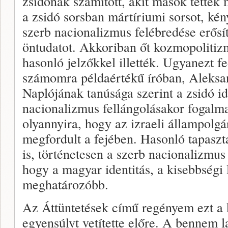
zsidónak számított, akit mások tettek
a zsidó sorsban mártíriumi sorsot, kény
szerb nacionalizmus felébredése erősít
öntudatot. Akkoriban őt kozmopolitiz
hasonló jelzőkkel illették. Ugyanezt f
számomra példaértékű íróban, Aleksa
Naplójának tanúsága szerint a zsidó id
nacionalizmus fellángolásakor fogalm
olyannyira, hogy az izraeli állampolg
megfordult a fejében. Hasonló tapasz
is, történetesen a szerb nacionalizmu
hogy a magyar identitás, a kisebbségi 
meghatározóbb.
Az Áttüntetések című regényem ezt a k
egyensúlyt vetítette előre. A bennem l