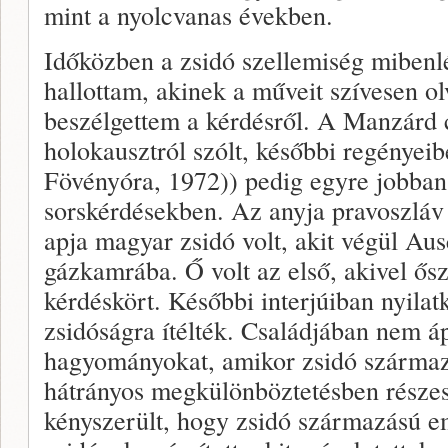
mint a nyolcvanas években.
Időközben a zsidó szellemiség mibenlé
hallottam, akinek a műveit szívesen ol
beszélgettem a kérdésről. A Manzárd 
holokausztról szólt, későbbi regényei
Fövényóra, 1972)) pedig egyre jobban 
sorskérdésekben. Az anyja pravoszláv
apja magyar zsidó volt, akit végül Au
gázkamrába. Ő volt az első, akivel ősz
kérdéskört. Későbbi interjúiban nyilat
zsidóságra ítélték. Családjában nem áp
hagyományokat, amikor zsidó származ
hátrányos megkülönböztetésben részesü
kényszerült, hogy zsidó származású e