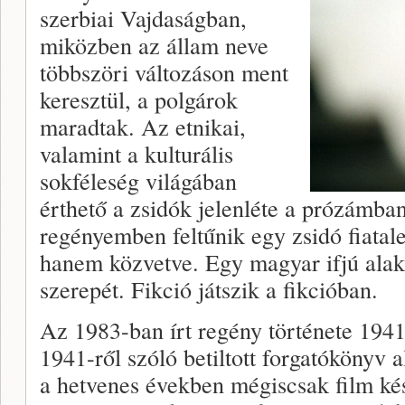
szerbiai Vajdaságban,
miközben az állam neve
többszöri változáson ment
keresztül, a polgárok
maradtak. Az etnikai,
valamint a kulturális
sokféleség világában
érthető a zsidók jelenléte a prózámba
regényemben feltűnik egy zsidó fiata
hanem közvetve. Egy magyar ifjú alak
szerepét. Fikció játszik a fikcióban.
Az 1983-ban írt regény története 1941
1941-ről szóló betiltott forgatókönyv 
a hetvenes években mégiscsak film ké