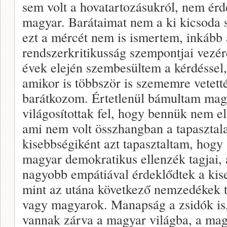
sem volt a hovatartozásukról, nem érde
magyar. Barátaimat nem a ki kicsoda s
ezt a mércét nem is ismertem, inkább a
rendszerkritikusság szempontjai vezér
évek elején szembesültem a kérdéssel
amikor is többször is szememre vetett
barátkozom. Értetlenül bámultam mag
világosítottak fel, hogy bennük nem el
ami nem volt összhangban a tapasztal
kisebbségiként azt tapasztaltam, hogy
magyar demokratikus ellenzék tagjai, a
nagyobb empátiával érdeklődtek a kise
mint az utána következő nemzedékek t
vagy magyarok. Manapság a zsidók is,
vannak zárva a magyar világba, a ma