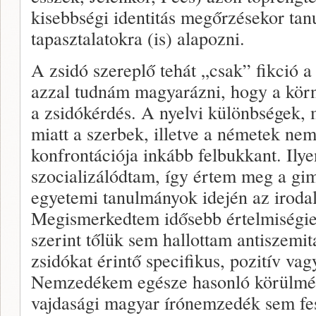
kisebbségi identitás megőrzésekor tan
tapasztalatokra (is) alapozni.
A zsidó szereplő tehát „csak” fikció a
azzal tudnám magyarázni, hogy a kör
a zsidókérdés. A nyelvi különbségek, 
miatt a szerbek, illetve a németek nem
konfrontációja inkább felbukkant. Ily
szocializálódtam, így értem meg a gi
egyetemi tanulmányok idején az irodal
Megismerkedtem idősebb értelmiségie
szerint tőlük sem hallottam antiszemit
zsidókat érintő specifikus, pozitív vag
Nemzedékem egésze hasonló körülmény
vajdasági magyar írónemzedék sem fe