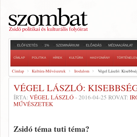
ELŐFIZETÉS
1%
SZEMINÁRIUM
ELŐADÁS
MÉDIAAJÁNLAT
CÍMLAP
POLITIKA
HÍREK
KULTÚRA
HAGYOMÁNY
TÖRTÉNELE
Címlap
Kultúra-Művészetek
Irodalom
Végel László: Kisebbség
VÉGEL LÁSZLÓ: KISEBBSÉG
ÍRTA:
VÉGEL LÁSZLÓ
-
2016-04-25
ROVAT:
I
MŰVÉSZETEK
Zsidó téma tuti téma?