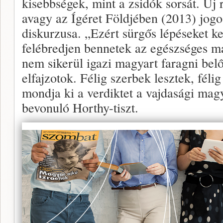
kisebbségek, mint a zsidók sorsát. Ú
avagy az Ígéret Földjében (2013) jog
diskurzusa. „Ezért sürgős lépéseket k
felébredjen bennetek az egészséges m
nem sikerül igazi magyart faragni belő
elfajzotok. Félig szerbek lesztek, fél
mondja ki a verdiktet a vajdasági mag
bevonuló Horthy-tiszt.