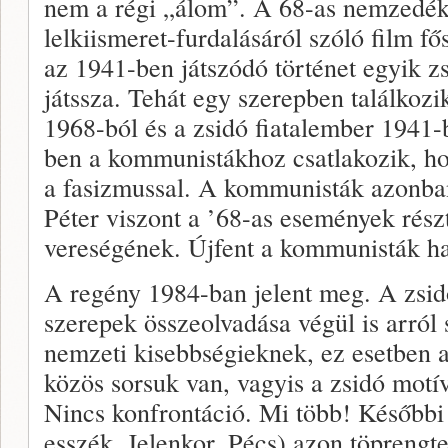
nem a régi „álom”. A 68-as nemzedék 
lelkiismeret-furdalásáról szóló film fő
az 1941-ben játszódó történet egyik z
játssza. Tehát egy szerepben találkoz
1968-ból és a zsidó fiatalember 1941-
ben a kommunistákhoz csatlakozik, ho
a fasizmussal. A kommunisták azonba
Péter viszont a ’68-as események rész
vereségének. Újfent a kommunisták ha
A regény 1984-ban jelent meg. A zsid
szerepek összeolvadása végül is arról 
nemzeti kisebbségieknek, ez esetben 
közös sorsuk van, vagyis a zsidó motí
Nincs konfrontáció. Mi több! Később
esszék, Jelenkor, Pécs) azon töpreng