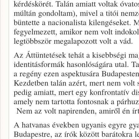
kérdéskörét. Talán amiatt voltak óvato
múltán gondoltam), mivel a titói nemz
büntette a nacionalista kilengéseket. 
fegyelmezett, amikor nem volt indoko
legtöbbször megalapozott volt a vád.
Az Áttüntetések tehát a kisebbségi mag
identitásformák hasonlóságára utal. T
a regény ezen aspektusára Budapesten 
Kezdetben talán azért, mert nem volt 
pedig amiatt, mert egy konfrontatív di
amely nem tartotta fontosnak a párhu
Nem az volt napirenden, amiről én ír
A hatvanas években ugyanis egyre gy
Budapestre, az írók között barátokra