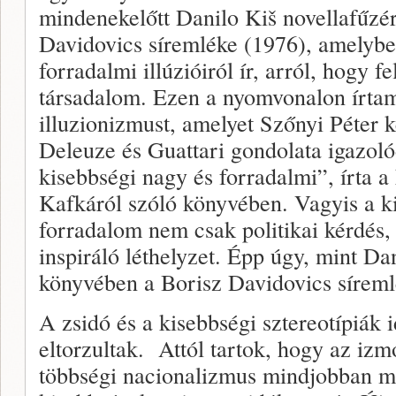
mindenekelőtt Danilo Kiš novellafűzér
Davidovics síremléke (1976), amelybe
forradalmi illúzióiról ír, arról, hogy f
társadalom. Ezen a nyomvonalon írta
illuzionizmust, amelyet Szőnyi Péter 
Deleuze és Guattari gondolata igazoló
kisebbségi nagy és forradalmi”, írta a
Kafkáról szóló könyvében. Vagyis a ki
forradalom nem csak politikai kérdés
inspiráló léthelyzet. Épp úgy, mint Da
könyvében a Borisz Davidovics sírem
A zsidó és a kisebbségi sztereotípiák 
eltorzultak. Attól tartok, hogy az iz
többségi nacionalizmus mindjobban m