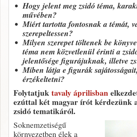
Hogy jelent meg zsidó téma, karakt
művében?
Miért tartotta fontosnak a témát, v
szerepeltessen?
Milyen szerepet töltenek be könyve
téma nem közvetlenül érinti a zsid
jelentősége figurájuknak, illetve
Miben látja e figurák sajátosságai
érzékeltetni?
Folytatjuk
tavaly áprilisban
elkezde
ezúttal két magyar írót kérdezünk
zsidó tematikáról.
Soknemzetiségű
környezetben élek a