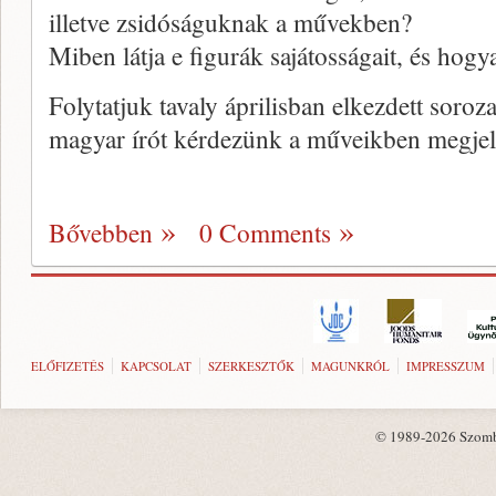
illetve zsidóságuknak a művekben?
Miben látja e figurák sajátosságait, és hogy
Folytatjuk tavaly áprilisban elkezdett soroz
magyar írót kérdezünk a műveikben megjele
Bővebben
0 Comments
ELŐFIZETÉS
KAPCSOLAT
SZERKESZTŐK
MAGUNKRÓL
IMPRESSZUM
© 1989-2026 Szombat