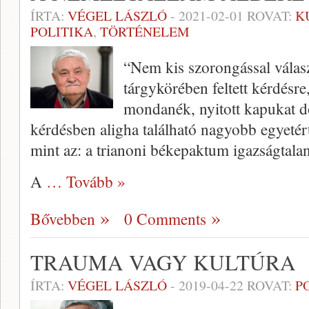
ÍRTA:
VÉGEL LÁSZLÓ
-
2021-02-01
ROVAT:
K
POLITIKA
,
TÖRTÉNELEM
“Nem kis szorongással válas
tárgykörében feltett kérdésre
mondanék, nyitott kapukat d
kérdésben aligha található nagyobb egyeté
mint az: a trianoni békepaktum igazságtalan
A
… Tovább »
Bővebben
0 Comments
TRAUMA VAGY KULTÚRA
ÍRTA:
VÉGEL LÁSZLÓ
-
2019-04-22
ROVAT:
P