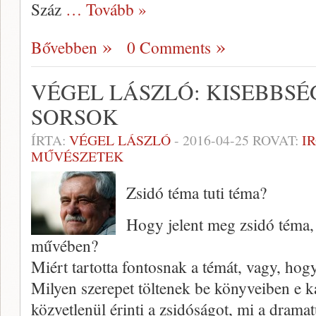
Száz
… Tovább »
Bővebben
0 Comments
VÉGEL LÁSZLÓ: KISEBBSÉG
SORSOK
ÍRTA:
VÉGEL LÁSZLÓ
-
2016-04-25
ROVAT:
I
MŰVÉSZETEK
Zsidó téma tuti téma?
Hogy jelent meg zsidó téma, 
művében?
Miért tartotta fontosnak a témát, vagy, hog
Milyen szerepet töltenek be könyveiben e k
közvetlenül érinti a zsidóságot, mi a dramat