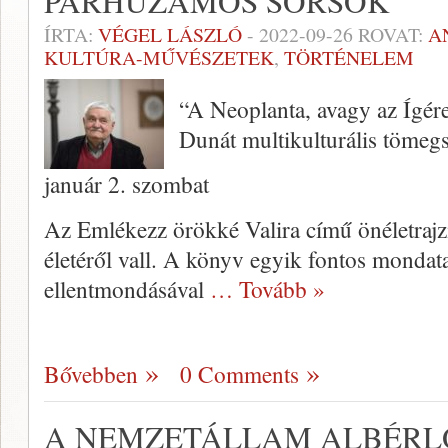
PÁRHUZAMOS SORSOK
ÍRTA:
VÉGEL LÁSZLÓ
-
2022-09-26
ROVAT:
A
KULTÚRA-MŰVÉSZETEK
,
TÖRTÉNELEM
“A Neoplanta, avagy az Ígér
Dunát multikulturális tömeg
január 2. szombat
Az Emlékezz örökké Valira című önéletrajz
életéről vall. A könyv egyik fontos mondata
ellentmondásával
… Tovább »
Bővebben
0 Comments
A NEMZETÁLLAM ALBÉRL