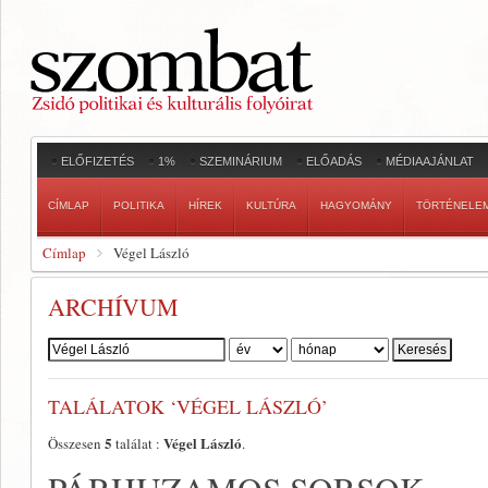
ELŐFIZETÉS
1%
SZEMINÁRIUM
ELŐADÁS
MÉDIAAJÁNLAT
CÍMLAP
POLITIKA
HÍREK
KULTÚRA
HAGYOMÁNY
TÖRTÉNELE
Címlap
Végel László
ARCHÍVUM
Szerző:
TALÁLATOK ‘VÉGEL LÁSZLÓ’
5
Végel László
Összesen
találat :
.