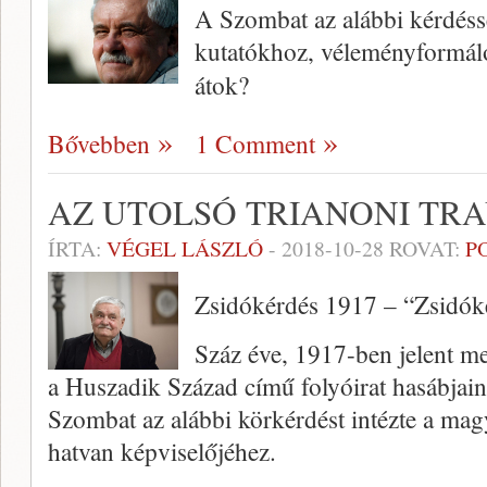
A Szombat az alábbi kérdéss
kutatókhoz, véleményformál
átok?
Bővebben
1 Comment
AZ UTOLSÓ TRIANONI TR
ÍRTA:
VÉGEL LÁSZLÓ
-
2018-10-28
ROVAT:
P
Zsidókérdés 1917 – “Zsidók
Száz éve, 1917-ben jelent me
a Huszadik Század című folyóirat hasábjain
Szombat az alábbi körkérdést intézte a magy
hatvan képviselőjéhez.