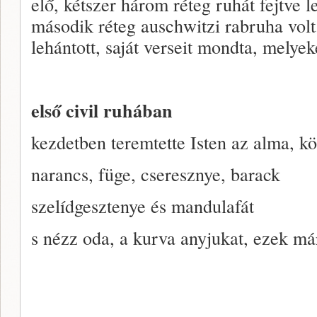
elő, kétszer három réteg ruhát fejtve
második réteg auschwitzi rabruha vol
lehántott, saját verseit mondta, melye
első civil ruhában
kezdetben teremtette Isten az alma, kör
narancs, füge, cseresznye, barack
szelídgesztenye és mandulafát
s nézz oda, a kurva anyjukat, ezek m