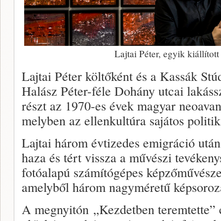
Lajtai Péter, egyik kiállítot
Lajtai Péter költőként és a Kassák Stúd
Halász Péter-féle Dohány utcai lakáss
részt az 1970-es évek magyar neoava
melyben az ellenkultúra sajátos politika
Lajtai három évtizedes emigráció után
haza és tért vissza a művészi tevéken
fotóalapú számítógépes képzőművészeti
amelyből három nagyméretű képsorozat
A megnyitón „Kezdetben teremtette” 