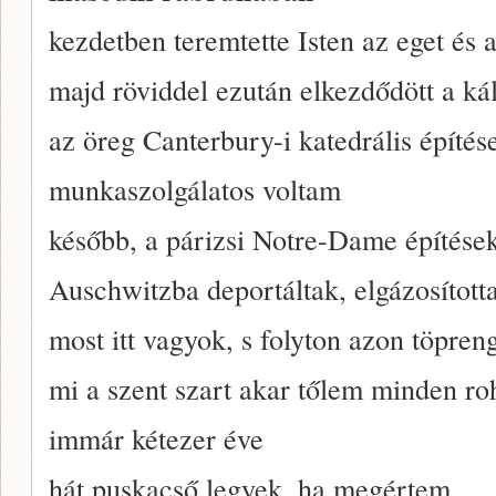
kezdetben teremtette Isten az eget és a
majd röviddel ezután elkezdődött a ká
az öreg Canterbury-i katedrális építése
munkaszolgálatos voltam
később, a párizsi Notre-Dame építése
Auschwitzba deportáltak, elgázosította
most itt vagyok, s folyton azon töpren
mi a szent szart akar tőlem minden ro
immár kétezer éve
hát puskacső legyek, ha megértem