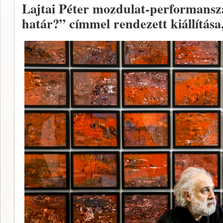
Lajtai Péter mozdulat-performanszá
határ?” címmel rendezett kiállítása