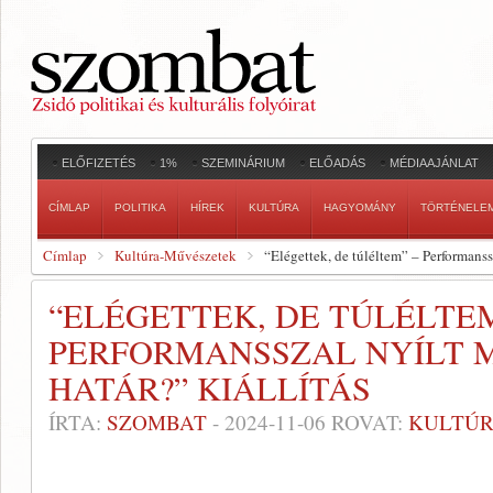
ELŐFIZETÉS
1%
SZEMINÁRIUM
ELŐADÁS
MÉDIAAJÁNLAT
CÍMLAP
POLITIKA
HÍREK
KULTÚRA
HAGYOMÁNY
TÖRTÉNELE
Címlap
Kultúra-Művészetek
“Elégettek, de túléltem” – Performanssz
“ELÉGETTEK, DE TÚLÉLTEM
PERFORMANSSZAL NYÍLT M
HATÁR?” KIÁLLÍTÁS
ÍRTA:
SZOMBAT
-
2024-11-06
ROVAT:
KULTÚR