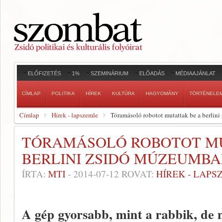
ELŐFIZETÉS
1%
SZEMINÁRIUM
ELŐADÁS
MÉDIAAJÁNLAT
CÍMLAP
POLITIKA
HÍREK
KULTÚRA
HAGYOMÁNY
TÖRTÉNELE
Címlap
Hírek - lapszemle
Tóramásoló robotot mutattak be a berlin
TÓRAMÁSOLÓ ROBOTOT MU
BERLINI ZSIDÓ MÚZEUMB
ÍRTA:
MTI
-
2014-07-12
ROVAT:
HÍREK - LAPS
A gép gyorsabb, mint a rabbik, de 