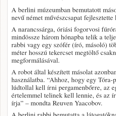
A berlini múzeumban bemutatott máso
nevű német művészcsapat fejlesztette 
A narancssárga, óriási fogorvosi fúró
mindössze három hónapba telik a telj
rabbi vagy egy szófér (író, másoló) töb
méter hosszú tekercset megtöltő csak
megformálásával.
A robot által készített másolat azonba
használatba. “Ahhoz, hogy egy Tóra-p
lúdtollal kell írni pergamenbőrre, az 
értelemmel telinek kell lennie, és az
írja” – mondta Reuven Yaacobov.
A berlini rabbi bemutatta a látogatók