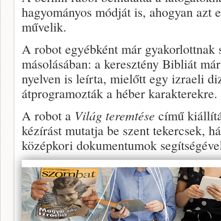
hagyományos módját is, ahogyan azt e
művelik.
A robot egyébként már gyakorlottnak 
másolásában: a keresztény Bibliát már
nyelven is leírta, mielőtt egy izraeli d
átprogramozták a héber karakterekre.
A robot a
Világ teremtése
című kiállít
kézírást mutatja be szent tekercsek, 
középkori dokumentumok segítségével