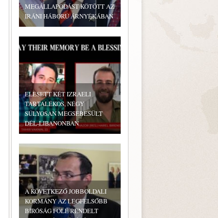
MEGÁLLAPODÁST KÖTÖTT AZ
IRÁNI HÁBORÚ ÁRNYÉKÁBAN
ELESETT KÉT IZRAELI
TARTALÉKOS, NÉGY
SÚLYOSAN MEGSEBESÜLT
DÉL-LIBANONBAN
A KÖVETKEZŐ JOBBOLDALI
KORMÁNY AZ LEGFELSŐBB
BÍRÓSÁG FÖLÉ RENDELT