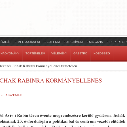
LŐADÁS
MÉDIAAJÁNLAT
GALÉRIA
ARCHÍVUM
MAGAZIN
REPERTÓR
HAGYOMÁNY
TÖRTÉNELEM
VÉLEMÉNY
GASZTRO
KÖZÖSSÉG
lékezés Jichak Rabinra kormányellenes tüntetésen
 JICHAK RABINRA KORMÁNYELLENES
K - LAPSZEMLE
Tel-Aviv-i Rabin téren évente megrendezésre kerülő gyűlésen. Jichák
lásának 23. évfordulóján a politikai bal és centrum vezetői elítélték