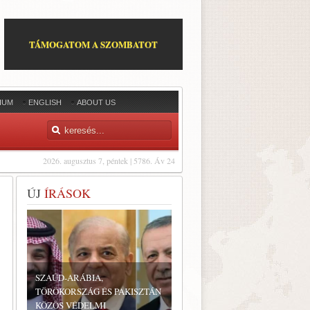
TÁMOGATOM A SZOMBATOT
IUM
ENGLISH
ABOUT US
2026. augusztus 7, péntek | 5786. Áv 24
ÚJ
ÍRÁSOK
SZAÚD-ARÁBIA,
TÖRÖKORSZÁG ÉS PAKISZTÁN
KÖZÖS VÉDELMI