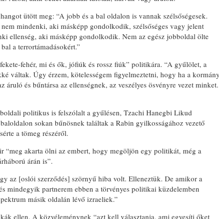
b hangot ütött meg: “A jobb és a bal oldalon is vannak szélsőségesek.
 nem mindenki, aki másképp gondolkodik, szélsőséges vagy jelent
nki ellenség, aki másképp gondolkodik. Nem az egész jobboldal ölte
EMLÉKTÁBLÁT ÁLL
bal a terrortámadásokért.”
A KÖRÖSTARCSÁRÓ
ELHURCOLT ZSIDÓ
kete-fehér, mi és ők, jófiúk és rossz fiúk” politikára. “A gyűlölet, a
TISZTELETÉRE
ökké váltak. Úgy érzem, kötelességem figyelmeztetni, hogy ha a kormán
 áruló és bűntársa az ellenségnek, az veszélyes ösvényre vezet minket.
boldali politikus is felszólalt a gyűlésen, Tzachi Hanegbi Likud
 baloldalon sokan bűnösnek találtak a Rabin gyilkosságához vezető
sérte a tömeg részéről.
ir “meg akarta ölni az embert, hogy megöljön egy politikát, még a
rháború árán is”.
gy az [oslói szerződés] szörnyű hiba volt. Elleneztük. De amikor a
 és mindegyik partnerem ebben a törvényes politikai küzdelemben
spektrum másik oldalán lévő izraeliek.”
tikák ellen. A közvéleménynek “azt kell választania, ami egyesíti őket