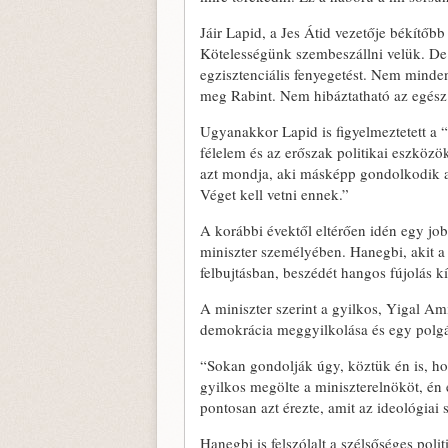
Jáir Lapid, a Jes Átid vezetője békítőb
Kötelességünk szembeszállni velük. De
egzisztenciális fenyegetést. Nem minde
meg Rabint. Nem hibáztatható az egész 
Ugyanakkor Lapid is figyelmeztetett a “fe
félelem és az erőszak politikai eszköz
azt mondja, aki másképp gondolkodik az
Véget kell vetni ennek.”
A korábbi évektől eltérően idén egy job
miniszter személyében. Hanegbi, akit a
felbujtásban, beszédét hangos fújolás kí
A miniszter szerint a gyilkos, Yigal Am
demokrácia meggyilkolása és egy polgá
“Sokan gondolják úgy, köztük én is, ho
gyilkos megölte a miniszterelnököt, én
pontosan azt érezte, amit az ideológiai 
Hanegbi is felszólalt a szélsőséges poli