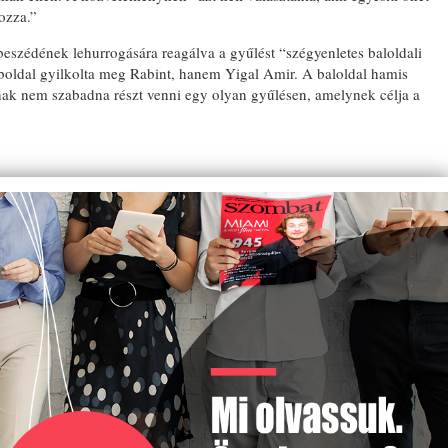
ozza.”
beszédének lehurrogására reagálva a gyűlést “szégyenletes baloldali
oldal gyilkolta meg Rabint, hanem Yigal Amir. A baloldal hamis
nak nem szabadna részt venni egy olyan gyűlésen, amelynek célja a