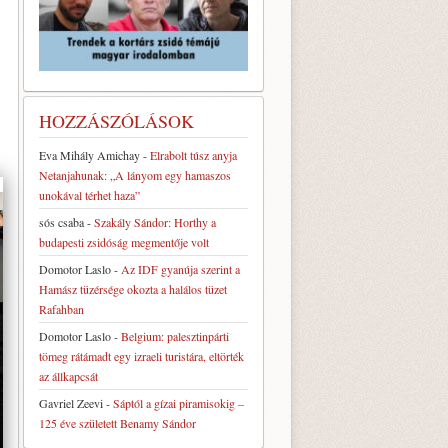
HOZZÁSZÓLÁSOK
Eva Mihály Amichay
-
Elrabolt túsz anyja
Netanjahunak: „A lányom egy hamaszos
unokával térhet haza”
sós csaba
-
Szakály Sándor: Horthy a
budapesti zsidóság megmentője volt
Domotor Laslo
-
Az IDF gyanúja szerint a
Hamász tüzérsége okozta a halálos tüzet
Rafahban
Domotor Laslo
-
Belgium: palesztinpárti
tömeg rátámadt egy izraeli turistára, eltörték
az állkapcsát
Gavriel Zeevi
-
Sáptól a gízai piramisokig –
125 éve született Benamy Sándor