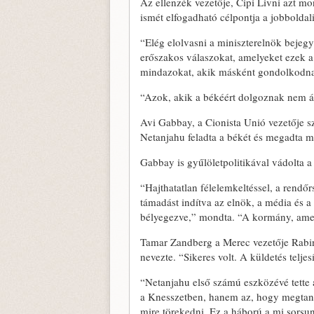
Az ellenzék vezetője, Cipi Livni azt m
ismét elfogadható célpontja a jobboldal
“Elég elolvasni a miniszterelnök bejegy
erőszakos válaszokat, amelyeket ezek a
mindazokat, akik másként gondolkodnak
“Azok, akik a békéért dolgoznak nem ár
Avi Gabbay, a Cionista Unió vezetője sz
Netanjahu feladta a békét és megadta 
Gabbay is gyűlöletpolitikával vádolta a
“Hajthatatlan félelemkeltéssel, a rendő
támadást indítva az elnök, a média és a
bélyegezve,” mondta. “A kormány, amely 
Tamar Zandberg a Merec vezetője Rabin
nevezte. “Sikeres volt. A küldetés telj
“Netanjahu első számú eszközévé tette
a Knesszetben, hanem az, hogy megtaní
mire törekedni. Ez a háború a mi sorsu