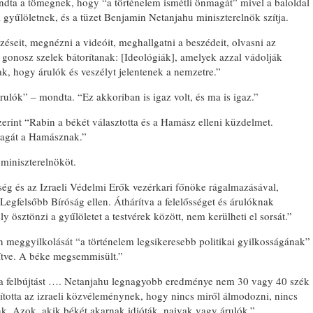
ondta a tömegnek, hogy “a történelem ismétli önmagát” mivel a baloldal
i gyűlöletnek, és a tüzet Benjamin Netanjahu miniszterelnök szítja.
zéseit, megnézni a videóit, meghallgatni a beszédeit, olvasni az
 gonosz szelek bátorítanak: [Ideológiák], amelyek azzal vádolják
, hogy árulók és veszélyt jelentenek a nemzetre.”
ulók” – mondta. “Ez akkoriban is igaz volt, és ma is igaz.”
erint “Rabin a békét választotta és a Hamász elleni küzdelmet.
magát a Hamásznak.”
 miniszterelnököt.
rség és az Izraeli Védelmi Erők vezérkari főnöke rágalmazásával,
 Legfelsőbb Bíróság ellen. Áthárítva a felelősséget és árulóknak
ösztönzi a gyűlöletet a testvérek között, nem kerülheti el sorsát.”
 meggyilkolását “a történelem legsikeresebb politikai gyilkosságának”
esítve. A béke megsemmisült.”
 a felbújtást …. Netanjahu legnagyobb eredménye nem 30 vagy 40 szék
totta az izraeli közvéleménynek, hogy nincs miről álmodozni, nincs
nk. Azok, akik békét akarnak idióták, naivak vagy árulók.”