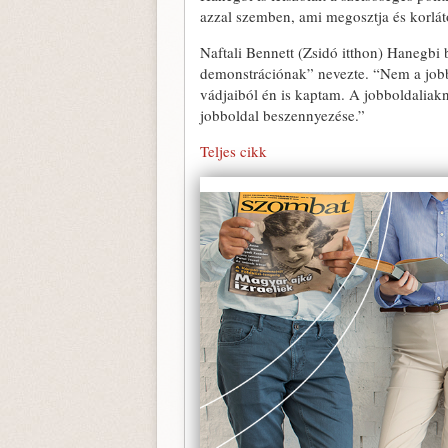
azzal szemben, ami megosztja és korlát
Naftali Bennett (Zsidó itthon) Hanegbi 
demonstrációnak” nevezte. “Nem a jobb
vádjaiból én is kaptam. A jobboldaliak
jobboldal beszennyezése.”
Teljes cikk