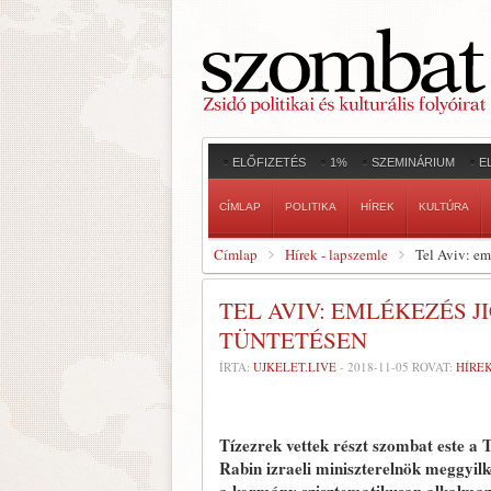
ELŐFIZETÉS
1%
SZEMINÁRIUM
E
CÍMLAP
POLITIKA
HÍREK
KULTÚRA
Címlap
Hírek - lapszemle
Tel Aviv: em
TEL AVIV: EMLÉKEZÉS
TÜNTETÉSEN
ÍRTA:
UJKELET.LIVE
-
2018-11-05
ROVAT:
HÍRE
Tízezrek vettek részt szombat este a 
Rabin izraeli miniszterelnök meggyilko