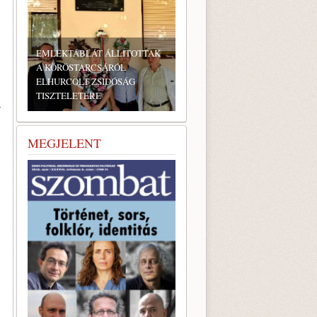
ÍTOTTAK
L
SÁG
BONYHÁDI ZSIDÓ NAPOK
y
MEGJELENT