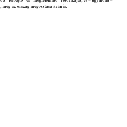
tt “felbujtó” és “megfélemlítő” retorikáját, és – úgymond –
ból, még az ország megosztása árán is.