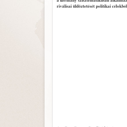
a kormány szisztematikusan alkalmazo
riválisai üldöztetését politikai célok