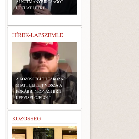
ALKOTMÁNYBÍRÓSÁGOT
HOZHAT LÉTRE
HÍREK-LAPSZEMLE
A KÖZÖSSÉGI TILTAKOZÁS
MIATT LÉPETT VISSZA A
KORÁBBI NEONÁCI BRIT
KÉPVISELŐJELÖLT
KÖZÖSSÉG