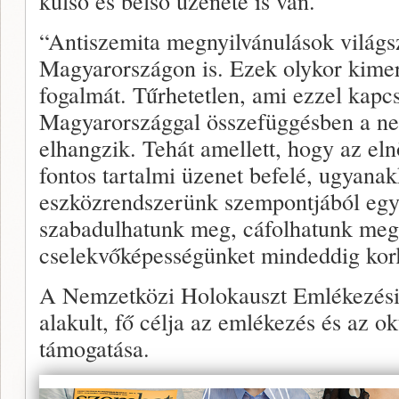
külső és belső üzenete is van.
“Antiszemita megnyilvánulások világs
Magyarországon is. Ezek olykor kimer
fogalmát. Tűrhetetlen, ami ezzel kapc
Magyarországgal összefüggésben a n
elhangzik. Tehát amellett, hogy az eln
fontos tartalmi üzenet befelé, ugyanak
eszközrendszerünk szempontjából egy 
szabadulhatunk meg, cáfolhatunk meg,
cselekvőképességünket mindeddig korl
A Nemzetközi Holokauszt Emlékezési
alakult, fő célja az emlékezés és az o
támogatása.