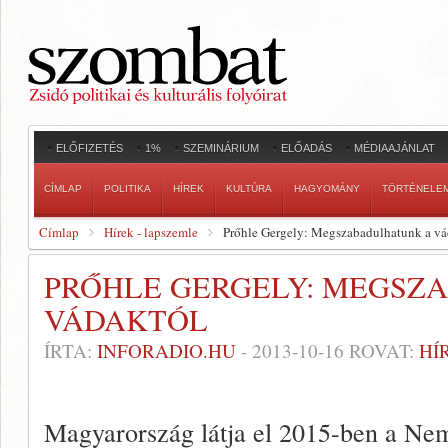
ELŐFIZETÉS
1%
SZEMINÁRIUM
ELŐADÁS
MÉDIAAJÁNLAT
CÍMLAP
POLITIKA
HÍREK
KULTÚRA
HAGYOMÁNY
TÖRTÉNELE
Címlap
Hírek - lapszemle
Prőhle Gergely: Megszabadulhatunk a vá
PRŐHLE GERGELY: MEGSZ
VÁDAKTÓL
ÍRTA:
INFORADIO.HU
-
2013-10-16
ROVAT:
HÍ
Magyarország látja el 2015-ben a Ne