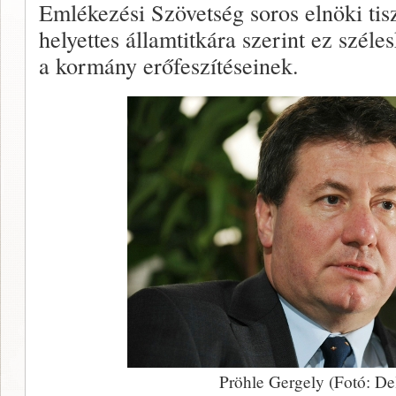
Emlékezési Szövetség soros elnöki tis
helyettes államtitkára szerint ez szél
a kormány erőfeszítéseinek.
Pröhle Gergely (Fotó: De