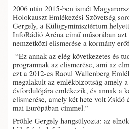
2006 után 2015-ben ismét Magyarorszá
Holokauszt Emlékezési Szövetség soros
Gergely, a Külügyminisztérium helyett
InfoRádió Aréna című műsorában azt 
nemzetközi elismerése a kormány erőf
“Ez annak az elég következetes és tud
programnak az elismerése, ami az elm
ezt a 2012-es Raoul Wallenberg Emlé
megalakult az emlékbizottság amely a
évfordulójára emlékezik, és annak a 
elismerése, amely két hete volt Zsidó 
mai Európában címmel.”
Prőhle Gergely hangsúlyozta: az elnök