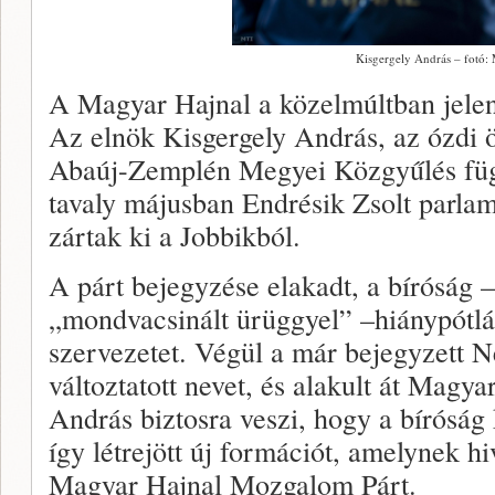
Kisgergely András – fotó:
A Magyar Hajnal a közelmúltban jelent
Az elnök Kisgergely András, az ózdi 
Abaúj-Zemplén Megyei Közgyűlés függ
tavaly májusban Endrésik Zsolt parlam
zártak ki a Jobbikból.
A párt bejegyzése elakadt, a bíróság –
„mondvacsinált ürüggyel” –hiánypótlásr
szervezetet. Végül a már bejegyzett 
változtatott nevet, és alakult át Magya
András biztosra veszi, hogy a bíróság 
így létrejött új formációt, amelynek hiv
Magyar Hajnal Mozgalom Párt.