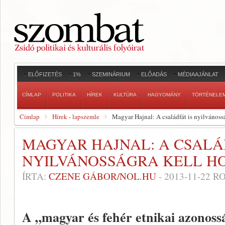
ELŐFIZETÉS
1%
SZEMINÁRIUM
ELŐADÁS
MÉDIAAJÁNLAT
CÍMLAP
POLITIKA
HÍREK
KULTÚRA
HAGYOMÁNY
TÖRTÉNELE
Címlap
Hírek - lapszemle
Magyar Hajnal: A családfát is nyilvánoss
MAGYAR HAJNAL: A CSALÁ
NYILVÁNOSSÁGRA KELL H
ÍRTA:
CZENE GÁBOR/NOL.HU
-
2013-11-22
RO
A „magyar és fehér etnikai azonoss