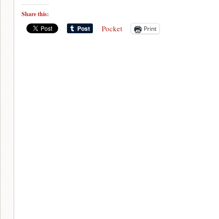
Share this:
Pocket
Print