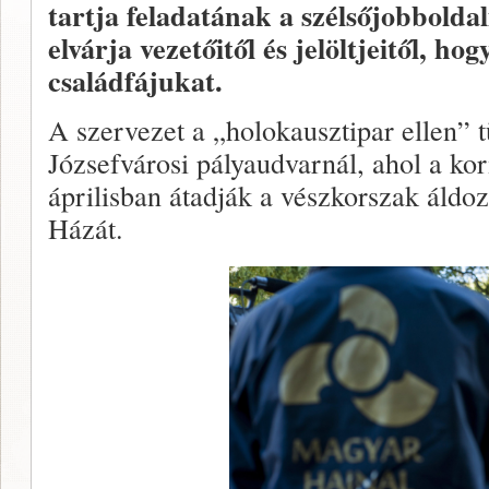
tartja feladatának a szélsőjobbolda
elvárja vezetőitől és jelöltjeitől, h
családfájukat.
A szervezet a „holokausztipar ellen” t
Józsefvárosi pályaudvarnál, ahol a kor
áprilisban átadják a vészkorszak áldo
Házát.