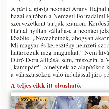
A párt a görög neonáci Arany Hajnal 
hazai sajtóban a Nemzeti Forradalmi P
szervezetként tartják számon. Kérdés
Hajnal nyíltan vállalja-e a neonáci je
közölte: „Nevezhetnek, ahogyan akar
Mi magyar és keresztény nemzeti szo
határozzuk meg magunkat.” Nem kíván
Dúró Dóra állítását sem, miszerint a
„kamupárt”, amelynek az alapítókon kí
a választásokon való indulással járó p
A teljes cikk itt olvasható.