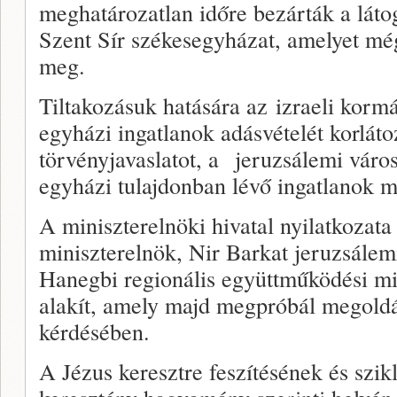
meghatározatlan időre bezárták a láto
Szent Sír székesegyházat, amelyet mé
meg.
Tiltakozásuk hatására az izraeli korm
egyházi ingatlanok adásvételét korlát
törvényjavaslatot, a jeruzsálemi város
egyházi tulajdonban lévő ingatlanok m
A miniszterelnöki hivatal nyilatkozat
miniszterelnök, Nir Barkat jeruzsálem
Hanegbi regionális együttműködési mi
alakít, amely majd megpróbál megoldás
kérdésében.
A Jézus keresztre feszítésének és szik