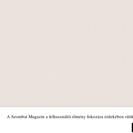
A Szombat Magazin a felhasználói élmény fokozása érdekében sütik