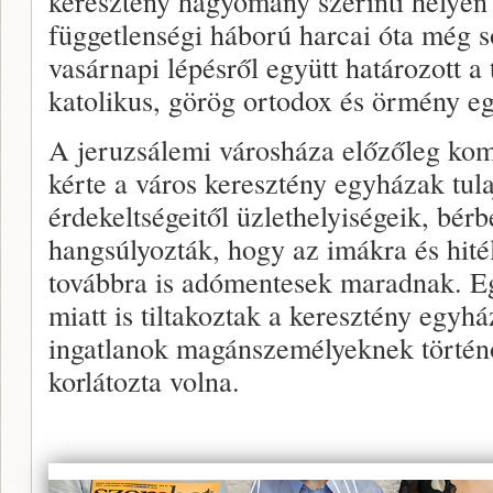
keresztény hagyomány szerinti helyén
függetlenségi háború harcai óta még 
vasárnapi lépésről együtt határozott 
katolikus, görög ortodox és örmény e
A jeruzsálemi városháza előzőleg kom
kérte a város keresztény egyházak tul
érdekeltségeitől üzlethelyiségeik, bérb
hangsúlyozták, hogy az imákra és hitél
továbbra is adómentesek maradnak. E
miatt is tiltakoztak a keresztény egyh
ingatlanok magánszemélyeknek történő
korlátozta volna.