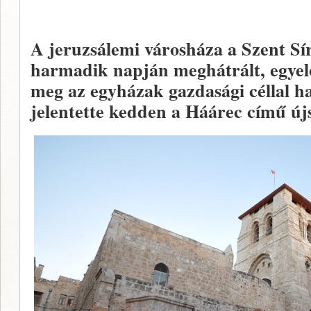
A jeruzsálemi városháza a Szent Sí
harmadik napján meghátrált, egye
meg az egyházak gazdasági céllal ha
jelentette kedden a Háárec című új