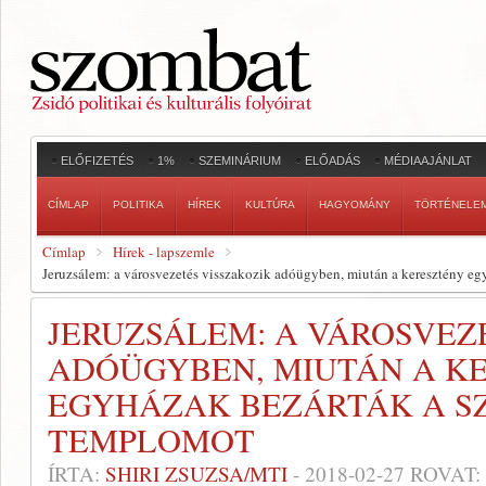
ELŐFIZETÉS
1%
SZEMINÁRIUM
ELŐADÁS
MÉDIAAJÁNLAT
CÍMLAP
POLITIKA
HÍREK
KULTÚRA
HAGYOMÁNY
TÖRTÉNELE
Címlap
Hírek - lapszemle
Jeruzsálem: a városvezetés visszakozik adóügyben, miután a keresztény eg
JERUZSÁLEM: A VÁROSVEZ
ADÓÜGYBEN, MIUTÁN A K
EGYHÁZAK BEZÁRTÁK A SZ
TEMPLOMOT
ÍRTA:
SHIRI ZSUZSA/MTI
-
2018-02-27
ROVAT: