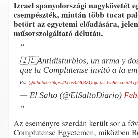
Izrael spanyolországi nagykövetét e
csempészték, miután több tucat pale
betört az egyetemi előadására, jelen
műsorszolgáltató délután.
🇮🇱Antidisturbios, un arma y dos
que la Complutense invitó a la em
Por
@lababiker
https://t.co/B2403ZQoju
pic.twitter.com/A1j
— El Salto (@ElSaltoDiario)
Feb
Az eseményre szerdán került sor a fő
Complutense Egyetemen, miközben R