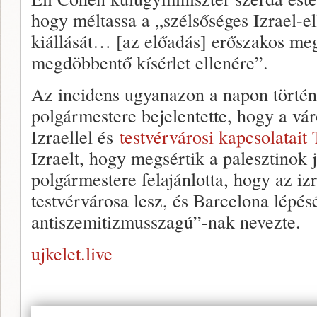
hogy méltassa a „szélsőséges Izrael-e
kiállását… [az előadás] erőszakos meg
megdöbbentő kísérlet ellenére”.
Az incidens ugyanazon a napon történ
polgármestere bejelentette, hogy a vár
Izraellel és
testvérvárosi kapcsolatait
Izraelt, hogy megsértik a palesztinok
polgármestere felajánlotta, hogy az izr
testvérvárosa lesz, és Barcelona lépés
antiszemitizmusszagú”-nak nevezte.
ujkelet.live