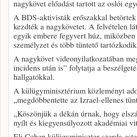
nagykövet előadást tartott az oslói eg
A BDS-aktivisták erőszakkal betörtek 
kezdték a nagykövetet. A felvételen lá
egyik embere fegyvert húz, miközben a
személyzet és több tüntető tartózkodik
A nagykövet videonyilatkozatában meg
incidens után is” folytatja a beszélget
hallgatókkal.
A külügyminisztérium közleményt ado
„megdöbbentette az Izrael-ellenes tün
„Köszönjük a dékán úrnak, hogy elszán
nyílt és kiegyensúlyozott akadémiai vi
Eli Cohen külügyminiszter szerda este 