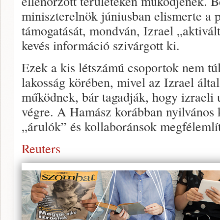
ellenőrzött területeken működjenek. 
miniszterelnök júniusban elismerte a p
támogatását, mondván, Izrael „aktivál
kevés információ szivárgott ki.
Ezek a kis létszámú csoportok nem túl
lakosság körében, mivel az Izrael által
működnek, bár tagadják, hogy izraeli 
végre. A Hamász korábban nyilvános ki
„árulók” és kollaboránsok megfélemlít
Reuters