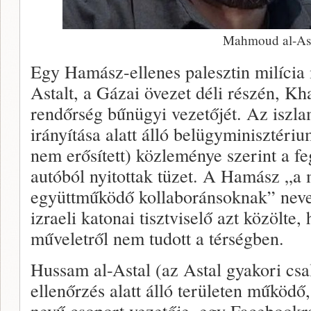
Mahmoud al-As
Egy Hamász-ellenes palesztin milíci
Astalt, a Gázai övezet déli részén, 
rendőrség bűnügyi vezetőjét. Az iszla
irányítása alatt álló belügyminisztéri
nem erősített) közleménye szerint a f
autóból nyitottak tüzet. A Hamász „a
együttműködő kollaboránsoknak” neve
izraeli katonai tisztviselő azt közölt
műveletről nem tudott a térségben.
Hussam al-Astal (az Astal gyakori csa
ellenőrzés alatt álló területen működő
nevű csoport vezetője, egy Facebookra