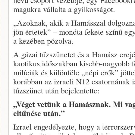
magukra vállalta a gyilkosságot.
„Azoknak, akik a Hamásszal dolgoznak
jön értetek” – mondta fekete színű eg
a kezében pózolva.
A gázai tűzszünetet és a Hamász erej
kaotikus időszakban kisebb-nagyobb f
milíciák és különféle „népi erők” jött
korábban az izraeli N12 csatornának is
tűzszünet után bejelentette:
„Véget vetünk a Hamásznak. Mi va
eltűnése után.”
Izrael engedélyezte, hogy a terrorszerv