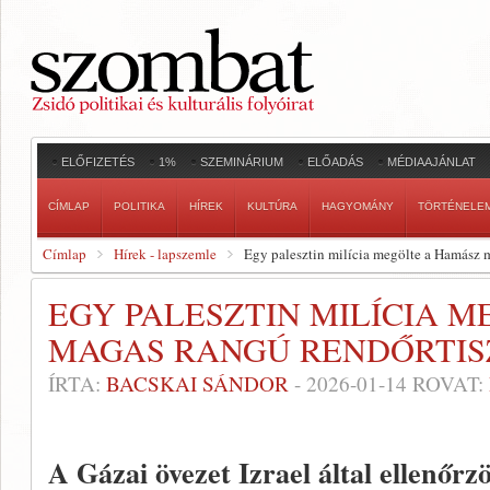
ELŐFIZETÉS
1%
SZEMINÁRIUM
ELŐADÁS
MÉDIAAJÁNLAT
CÍMLAP
POLITIKA
HÍREK
KULTÚRA
HAGYOMÁNY
TÖRTÉNELE
Címlap
Hírek - lapszemle
Egy palesztin milícia megölte a Hamász m
EGY PALESZTIN MILÍCIA 
MAGAS RANGÚ RENDŐRTIS
ÍRTA:
BACSKAI SÁNDOR
-
2026-01-14
ROVAT:
A Gázai övezet Izrael által ellenőrz