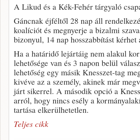
A Likud és a Kék-Fehér tárgyaló csap
Gáncnak éjféltől 28 nap áll rendelkezé
koalíciót és megnyerje a bizalmi szav
bizonyul, 14 nap hosszabbítást kérhet 
Ha a határidő lejártáig nem alakul ko
lehetősége van és 3 napon belül válasz
lehetőség egy másik Knesszet-tag megb
kivéve az a személy, akinek már megv
járt sikerrel. A második opció a Knes
arról, hogy nincs esély a kormányalakí
tartása elkerülhetetlen.
Teljes cikk