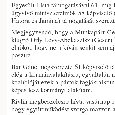
Egyesült Lista támogatásával 61, míg
ügyvivő miniszterelmök 58 képviselő 
Hatora és Jamina) támogatását szerez
Megjegyzendő, hogy a Munkapárt-Ges
kiugró Orly Levy-Abekaszisz (Geser) l
elnököt, hogy nem kíván senkit sem aj
posztra.
Bár Gánc megszerezte 61 képviselő tá
elég a kormányalakításra, egyáltalán 
koalícióját ezek a pártok fogják alkotn
képes lesz kormányt alakítani.
Rivlin megbeszélésre hívta vasárnap e
hogy együttműködést szorgalmazzon a 