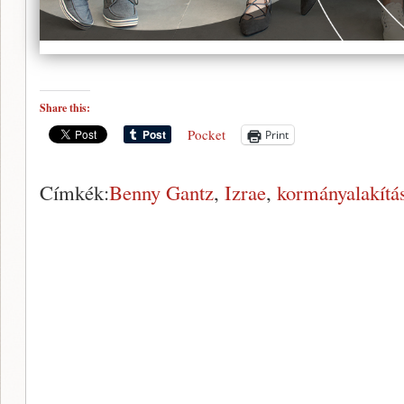
Share this:
Pocket
Print
Címkék:
Benny Gantz
,
Izrae
,
kormányalakítá