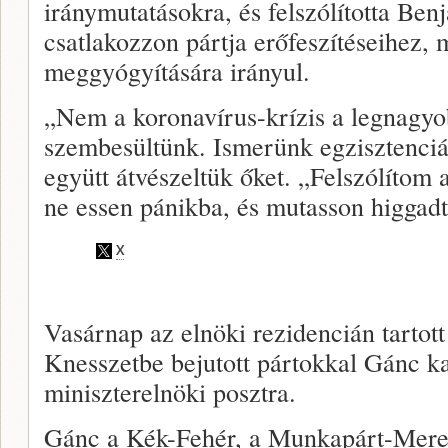
iránymutatásokra, és felszólította Be
csatlakozzon pártja erőfeszítéseihez, 
meggyógyítására irányul.
„Nem a koronavírus-krízis a legnagyo
szembesültünk. Ismerünk egzisztenciál
együtt átvészeltük őket. „Felszólítom
ne essen pánikba, és mutasson higgadt
Vasárnap az elnöki rezidencián tartot
Knesszetbe bejutott pártokkal Gánc ka
miniszterelnöki posztra.
Gánc a Kék-Fehér, a Munkapárt-Merec,