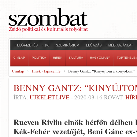
ELŐFIZETÉS
1%
SZEMINÁRIUM
ELŐADÁS
MÉDIAAJÁNLAT
CÍMLAP
POLITIKA
HÍREK
KULTÚRA
HAGYOMÁNY
TÖRTÉNELE
Címlap
Hírek - lapszemle
Benny Gantz: “Kinyújtom a könyököm”
BENNY GANTZ: “KINYÚJT
ÍRTA:
UJKELET.LIVE
-
2020-03-16
ROVAT:
HÍR
Rueven Rivlin elnök hétfőn délben 
Kék-Fehér vezetőjét, Beni Gánc ex-