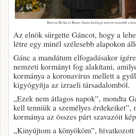
Reuven Rivlin és Benny Gantz kézfogás helyett összeütik a köny
Az elnök sürgette Gáncot, hogy a leh
létre egy minél szélesebb alapokon ál
Gánc a mandátum elfogadásakor ígéret
nemzeti kormányt fog alakítani, amilye
kormánya a koronavírus mellett a gyűlö
kigyógyítja az izraeli társadalomból.
„Ezek nem átlagos napok”, mondta Gá
kell tenniük a személyes érdekeiket”, 
kormánya az összes párt szavazóit képv
„Kinyújtom a könyököm”, hivatkozott a