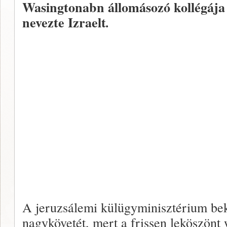
Wasingtonabn állomásozó kollégája
nevezte Izraelt
.
A jeruzsálemi külügyminisztérium beké
nagykövetét, mert a frissen leköszönt 