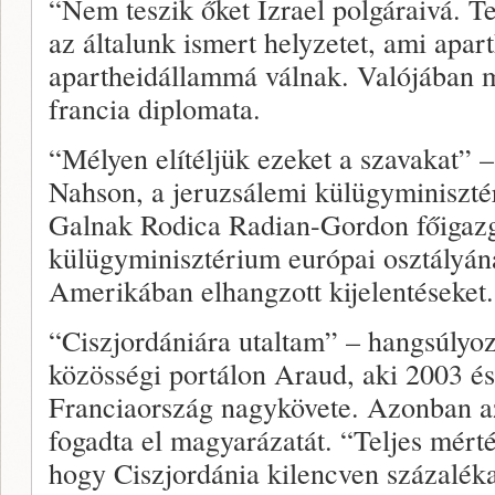
“Nem teszik őket Izrael polgáraivá. Te
az általunk ismert helyzetet, ami apart
apartheidállammá válnak. Valójában má
francia diplomata.
“Mélyen elítéljük ezeket a szavakat
Nahson, a jeruzsálemi külügyminiszté
Galnak Rodica Radian-Gordon főigazga
külügyminisztérium európai osztályána
Amerikában elhangzott kijelentéseket.
“Ciszjordániára utaltam” – hangsúlyoz
közösségi portálon Araud, aki 2003 és
Franciaország nagykövete. Azonban a
fogadta el magyarázatát. “Teljes mérté
hogy Ciszjordánia kilencven százaléka