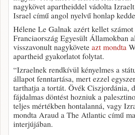
nagykövet apartheiddel vádolta Izraelt
Israel című angol nyelvű honlap kedde
Hélene Le Galnak azért kellet számot
Franciaország Egyesült Államokban ak
visszavonult nagykövete
azt mondta
Wa
apartheid gyakorlatot folytat.
“Izraelnek rendkívül kényelmes a státu
állapot fenntartása, mert ezzel egysze
tarthatja a tortát. Övék Ciszjordánia,
fájdalmas döntést hozniuk a palesztin
teljes mértékben hontalanná, vagy Izra
mondta Araud a The Atlantic című mag
interjújában.