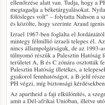
ellenőrzése alatt van. Tudja, hogy a 
megtagadja a béketárgyalásokat. Nyil
fölösleges volt” – folytatta Nahson a s
és közölte, hogy szerinte Araud igenis 
Izrael 1967-ben foglalta el Jordániától
mintegy félmillió izraeli telepes él. A
nincs állampolgárságuk, de az 1993-a
túlnyomó részük a Palesztin Hatóság f
területet A, B és C zónára osztották f
Palesztin Hatóság illetékes, a telepes
gyakorol fennhatóságot, a B-jelű része
PH végzi, míg biztonsági kérdésekben 
Az apartheid a faji elkülönítés, a szeg
amit a Dél-afrikai Unióban, illetve ut