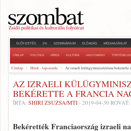
ELŐFIZETÉS
1%
SZEMINÁRIUM
ELŐADÁS
MÉDIAAJÁNLAT
CÍMLAP
POLITIKA
HÍREK
KULTÚRA
HAGYOMÁNY
TÖRTÉNELE
Címlap
Hírek - lapszemle
Az izraeli külügyminisztérium bekérette 
AZ IZRAELI KÜLÜGYMINIS
BEKÉRETTE A FRANCIA N
ÍRTA:
SHIRI ZSUZSA/MTI
-
2019-04-30
ROVAT:
Bekérették Franciaország izraeli n