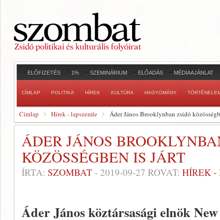
ELŐFIZETÉS
1%
SZEMINÁRIUM
ELŐADÁS
MÉDIAAJÁNLAT
CÍMLAP
POLITIKA
HÍREK
KULTÚRA
HAGYOMÁNY
TÖRTÉNELE
Címlap
Hírek - lapszemle
Áder János Brooklynban zsidó közösségbe
ÁDER JÁNOS BROOKLYNBA
KÖZÖSSÉGBEN IS JÁRT
ÍRTA:
SZOMBAT
-
2019-09-27
ROVAT:
HÍREK 
Áder János köztársasági elnök New 