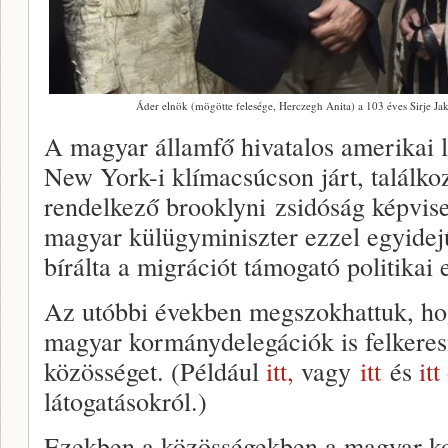
Áder elnök (mögötte felesége, Herczegh Anita) a 103 éves Sirje Ja
A magyar államfő hivatalos amerikai l
New York-i klímacsúcson járt, találko
rendelkező brooklyni zsidóság képvisel
magyar külügyminiszter ezzel egyide
bírálta a migrációt támogató politikai 
Az utóbbi években megszokhattuk, ho
magyar kormánydelegációk is felkeres
közösséget. (Például
itt,
vagy
itt
és
itt
látogatásokról.)
Ezekben a közösségekben a magyar ko