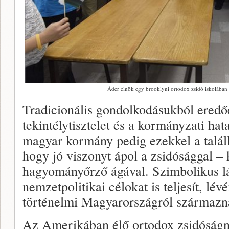
Áder elnök egy brooklyni ortodox zsidó iskolába
Tradicionális gondolkodásukból eredő
tekintélytisztelet és a kormányzati ha
magyar kormány pedig ezekkel a találk
hogy jó viszonyt ápol a zsidósággal –
hagyományőrző ágával. Szimbolikus lá
nemzetpolitikai célokat is teljesít, lé
történelmi Magyarországról származn
Az Amerikában élő ortodox zsidóságn