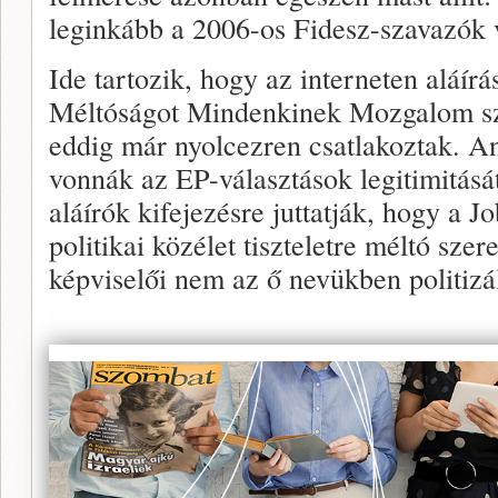
leginkább a 2006-os Fidesz-szavazók v
Ide tartozik, hogy az interneten aláírá
Méltóságot Mindenkinek Mozgalom s
eddig már nyolcezren csatlakoztak. A
vonnák az EP-választások legitimitás
aláírók kifejezésre juttatják, hogy a J
politikai közélet tiszteletre méltó szer
képviselői nem az ő nevükben politizá