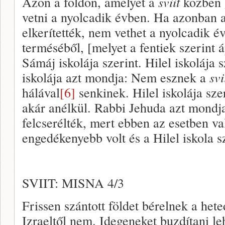
Azon a földön, amelyet a
sviit
közben 
vetni a nyolcadik évben. Ha azonban a
elkerítették, nem vethet a nyolcadik é
terméséből, [melyet a fentiek szerint á
Sámáj iskolája szerint. Hilel iskolája s
iskolája azt mondja: Nem esznek a
svi
hálával
[6]
senkinek. Hilel iskolája sze
akár anélkül. Rabbi Jehuda azt mondja
felcserélték, mert ebben az esetben va
engedékenyebb volt és a Hilel iskola s
SVIIT: MISNA 4/3
Frissen szántott földet bérelnek a het
Izraeltől nem. Idegeneket buzdítani le