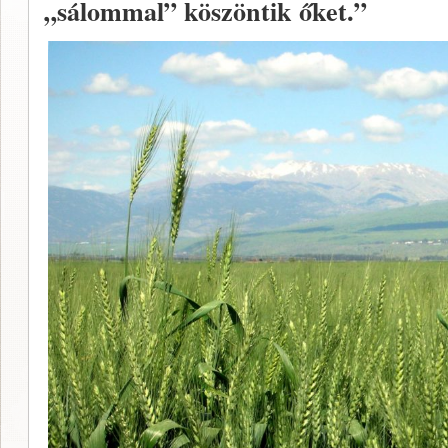
„sálommal” köszöntik őket.”