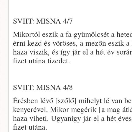
SVIIT: MISNA 4/7
Mikortól eszik a fa gyümölcsét a hete
érni kezd és vöröses, a mezőn eszik a
haza viszik, és így jár el a hét év sor
fizet utána tizedet.
SVIIT: MISNA 4/8
Érésben lévő [szőlő] mihelyt lé van b
kenyerével. Mikor megérik [a mag átlá
haza viheti. Ugyanígy jár el a hét éves
fizet utána.