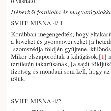
olvasható.
Héberből fordította és magyarázatokkal
SVIIT: MISNA 4/ 1
Korábban megengedték, hogy eltakarítha
a köveket és gyomnövényeket [a hetedi
szomszédja földjén gyűjtene, különös
Mikor elszaporodtak a kihágások,
[1]
m
területén takarítsanak, [a saját földjü
fizetség és mondani sem kell, hogy az
tőlük.
SVIIT: MISNA 4/2