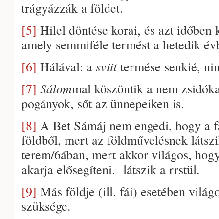
trágyázzák a földet.
[5]
Hilel döntése korai, és azt időben k
amely semmiféle termést a hetedik év
[6]
Hálával: a
sviit
termése senkié, nin
[7]
Sálom
mal köszöntik a nem zsidóka
pogányok, sőt az ünnepeiken is.
[8]
A Bet Sámáj nem engedi, hogy a fa
földből, mert az földművelésnek látszi
terem/6ában, mert akkor világos, hog
akarja elősegíteni. látszik a rrstül.
[9]
Más földje (ill. fái) esetében világ
szüksége.