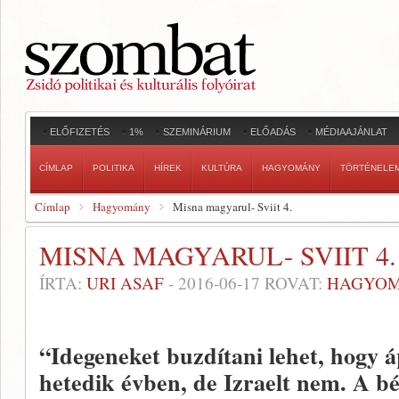
ELŐFIZETÉS
1%
SZEMINÁRIUM
ELŐADÁS
MÉDIAAJÁNLAT
CÍMLAP
POLITIKA
HÍREK
KULTÚRA
HAGYOMÁNY
TÖRTÉNELE
Címlap
Hagyomány
Misna magyarul- Sviit 4.
MISNA MAGYARUL- SVIIT 4.
ÍRTA:
URI ASAF
-
2016-06-17
ROVAT:
HAGYO
“Idegeneket buzdítani lehet, hogy á
hetedik évben, de Izraelt nem. A b