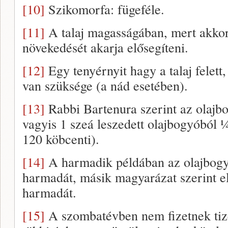
[10]
Szikomorfa: fügeféle.
[11]
A talaj magasságában, mert akkor
növekedését akarja elősegíteni.
[12]
Egy tenyérnyit hagy a talaj felett
van szüksége (a nád esetében).
[13]
Rabbi Bartenura szerint az olajbo
vagyis 1 szeá leszedett olajbogyóból ¼
120 köbcenti).
[14]
A harmadik példában az olajbogy
harmadát, másik magyarázat szerint el
harmadát.
[15]
A szombatévben nem fizetnek tiz