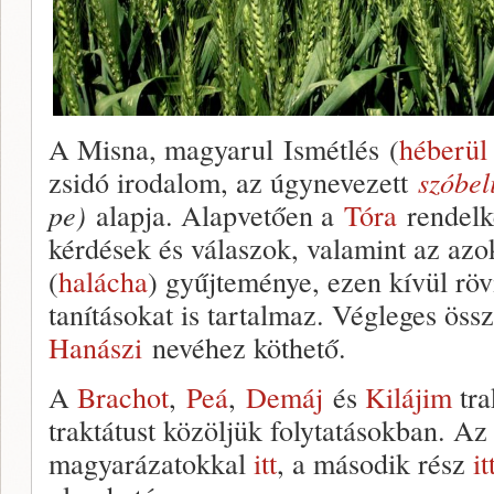
A Misna, magyarul Ismétlés (
héberül
zsidó irodalom, az úgynevezett
szóbel
pe)
alapja. Alapvetően a
Tóra
rendelk
kérdések és válaszok, valamint az azo
(
halácha
) gyűjteménye, ezen kívül röv
tanításokat is tartalmaz. Végleges öss
Hanászi
nevéhez köthető.
A
Brachot
,
Peá
,
Demáj
és
Kilájim
tra
traktátust közöljük folytatásokban. Az 
magyarázatokkal
itt
, a második rész
it