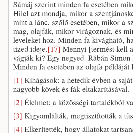
Sámáj szerint minden fa esetében mik
Hilel azt mondja, mikor a szentjánosk
mint a lánc, szőlő esetében, mikor a 
mag, olajfák, mikor virágoznak, és mi
leveleket hoz. Minden fa kivágható, ha
tized ideje.
[17]
Mennyi [termést kell a
vágják ki? Egy negyed. Rábán Simon 
Minden fa esetében az olajfa példáját 
[1]
Kihágások: a hetedik évben a saját 
nagyobb kövek és fák eltakarításával.
[2]
Élelmet: a közösségi tartalékból va
[3]
Kigyomlálták, megtisztították a tüs
[4]
Elkerítették, hogy állatokat tartsa