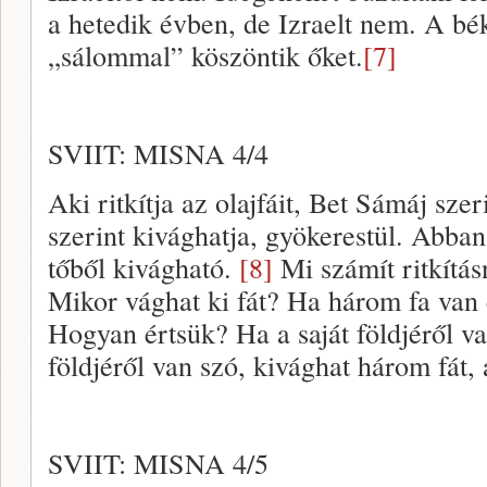
a hetedik évben, de Izraelt nem. A bé
„sálommal” köszöntik őket.
[7]
SVIIT: MISNA 4/4
Aki ritkítja az olajfáit, Bet Sámáj szer
szerint kivághatja, gyökerestül. Abba
tőből kivágható.
[8]
Mi számít ritkítás
Mikor vághat ki fát? Ha három fa van
Hogyan értsük? Ha a saját földjéről 
földjéről van szó, kivághat három fát, 
SVIIT: MISNA 4/5