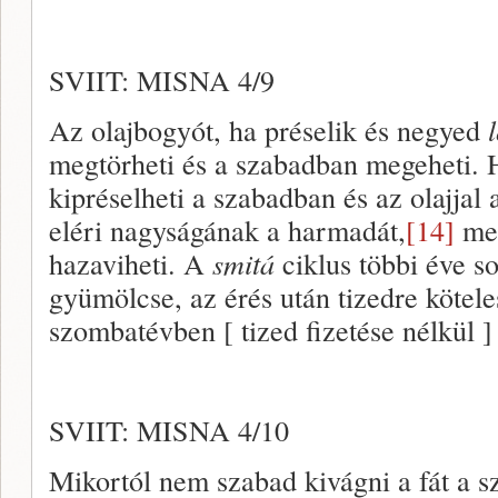
SVIIT: MISNA 4/9
Az olajbogyót, ha préselik és negyed
megtörheti és a szabadban megeheti. 
kipréselheti a szabadban és az olajjal 
eléri nagyságának a harmadát,
[14]
meg
hazaviheti. A
smitá
ciklus többi éve so
gyümölcse, az érés után tizedre kötele
szombatévben [ tized fizetése nélkül ]
SVIIT: MISNA 4/10
Mikortól nem szabad kivágni a fát a 