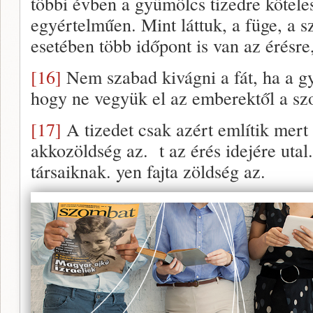
többi évben a gyümölcs tizedre kötele
egyértelműen. Mint láttuk, a füge, a s
esetében több időpont is van az érésre, 
[16]
Nem szabad kivágni a fát, ha a g
hogy ne vegyük el az emberektől a sz
[17]
A tizedet csak azért említik mert 
akkozöldség az. t az érés idejére utal.
társaiknak. yen fajta zöldség az.