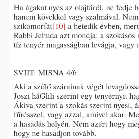
Ha ágakat nyes az olajfáról, ne fedje be
hanem kövekkel vagy szalmával. Nem n
szikomorfát
[10]
a hetedik évben, mer
Rabbi Jehuda azt mondja: a szokásos 
tíz tenyér magasságban levágja, vagy 
SVIIT: MISNA 4/6
Aki a szőlő szárainak végét levagdoss
Joszi háGlili szerint egy tenyérnyit hagy
Ákiva szerint a szokás szerint nyesi, á
fűrésszel, vagy azzal, amivel akar. M
a hasadás helyén. Nem azért hogy me
hogy ne hasadjon tovább.