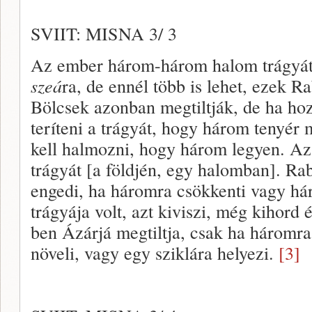
SVIIT: MISNA 3/ 3
Az ember három-három halom trágyát 
szeá
ra, de ennél több is lehet, ezek R
Bölcsek azonban megtiltják, de ha hoz
teríteni a trágyát, hogy három tenyér 
kell halmozni, hogy három legyen. Az
trágyát [a földjén, egy halomban]. Ra
engedi, ha háromra csökkenti vagy há
trágyája volt, azt kiviszi, még kihord
ben Ázárjá megtiltja, csak ha háromr
növeli, vagy egy sziklára helyezi.
[3]