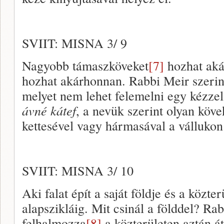
SVIIT: MISNA 3/ 9
Nagyobb támaszköveket
[7]
hozhat aká
hozhat akárhonnan. Rabbi Meir szerin
melyet nem lehet felemelni egy kézzel
ávné kátef
, a nevük szerint olyan köv
kettesével vagy hármasával a válluko
SVIIT: MISNA 3/ 10
Aki falat épít a saját földje és a közter
alapszikláig. Mit csinál a földdel? Rab
felhalmozza
[8]
a közterületen aztán áth