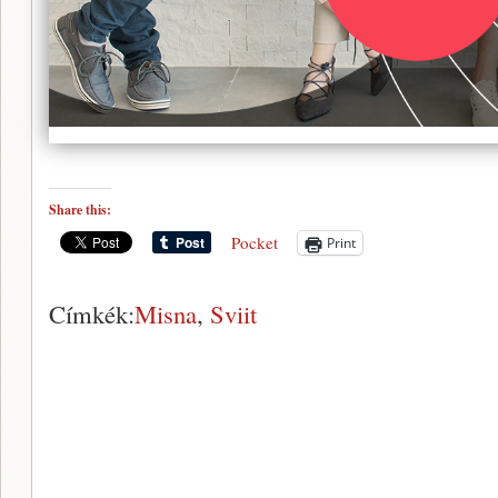
Share this:
Pocket
Print
Címkék:
Misna
,
Sviit