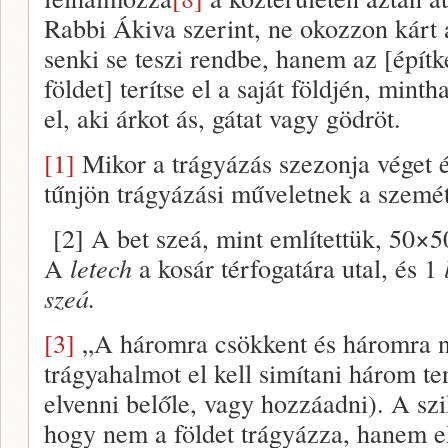
Rabbi Ákiva szerint, ne okozzon kárt 
senki se teszi rendbe, hanem az [épít
földet] terítse el a saját földjén, min
el, aki árkot ás, gátat vagy gödröt.
[1]
Mikor a trágyázás szezonja véget 
tűnjön trágyázási műveletnek a szemét
[2] A bet szeá, mint említettük, 50×5
A
letech
a kosár térfogatára utal, és 1
szeá.
[3]
„A háromra csökkent és háromra növ
trágyahalmot el kell simítani három 
elvenni belőle, vagy hozzáadni). A szik
hogy nem a földet trágyázza, hanem el