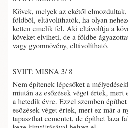
Kövek, melyek az ekétől elmozdultak,
földből, eltávolíthatók, ha olyan neh
ketten emelik fel. Aki eltávolítja a köve
köveket elviheti, de a földbe ágyazott
vagy gyomnövény, eltávolítható.
SVIIT: MISNA 3/ 8
Nem építenek lépcsőket a mélyedések
miután az esőzések véget értek, mert e
a hetedik évre. Ezzel szemben építhet
esőzések véget értek, mert ez már a n
tapaszthat cementet, de építhet laza fa
keze kinyújtásával helyez el.