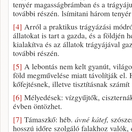
tenyér magasságbrámban és a trágyáju
további részén. lsímitani három tenyé
[4]
Arról a praktikus trágyázási módró
állatokat is tart a gazda, és a földjén 
kialakítva és az állatok trágyájával gaz
további részén.
[5]
A lebontás nem kelt gyanút, világo
föld megművelése miatt távolítják el. 
kőfejtésnek, illetve tisztításnak számít
[6]
Mélyedések: vízgyűjtők, ciszterná
évben öntözhet.
[7]
Támaszkő: héb.
ávné kátef,
szószer
hosszú időre szolgáló falakhoz valók, 