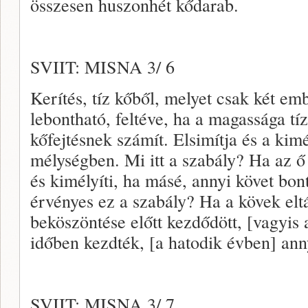
összesen huszonhét kődarab.
SVIIT: MISNA 3/ 6
Kerítés, tíz kőből, melyet csak két e
lebontható, feltéve, ha a magassága tíz
kőfejtésnek számít. Elsimítja és a kimé
mélységben. Mi itt a szabály? Ha az ő 
és kimélyíti, ha másé, annyi követ bon
érvényes ez a szabály? Ha a kövek elt
beköszöntése előtt kezdődött, [vagyi
időben kezdték, [a hatodik évben] anny
SVIIT: MISNA 3/ 7