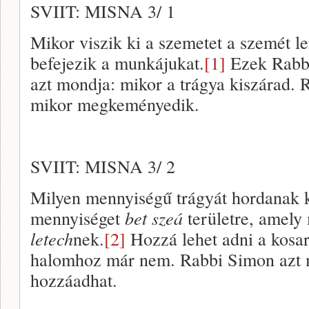
SVIIT: MISNA 3/ 1
Mikor viszik ki a szemetet a szemét 
befejezik a munkájukat.
[1]
Ezek Rabbi
azt mondja: mikor a trágya kiszárad. 
mikor megkeményedik.
SVIIT: MISNA 3/ 2
Milyen mennyiségű trágyát hordanak 
mennyiséget
bet szeá
területre, amely 
letech
nek.
[2]
Hozzá lehet adni a kosa
halomhoz már nem. Rabbi Simon azt 
hozzáadhat.