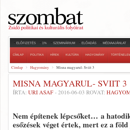
ELŐFIZETÉS
1%
SZEMINÁRIUM
ELŐADÁS
MÉDIAAJÁNLAT
CÍMLAP
POLITIKA
HÍREK
KULTÚRA
HAGYOMÁNY
TÖRTÉNELE
Címlap
Hagyomány
Misna magyarul- Sviit 3
MISNA MAGYARUL- SVIIT 3
ÍRTA:
URI ASAF
-
2016-06-03
ROVAT:
HAGYO
Nem építenek lépcsőket… a hatodik
esőzések véget értek, mert ez a föld 