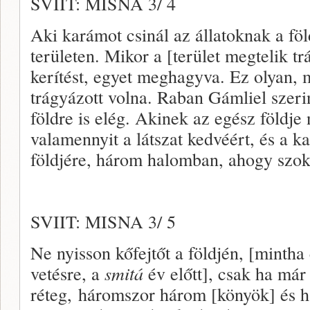
SVIIT: MISNA 3/ 4
Aki karámot csinál az állatoknak a fö
területen. Mikor a [terület megtelik t
kerítést, egyet meghagyva. Ez olyan, 
trágyázott volna. Raban Gámliel szeri
földre is elég. Akinek az egész földje
valamennyit a látszat kedvéért, és a k
földjére, három halomban, ahogy szok
SVIIT: MISNA 3/ 5
Ne nyisson kőfejtőt a földjén, [mintha
vetésre, a
smitá
év előtt], csak ha már
réteg, háromszor három [könyök] és 