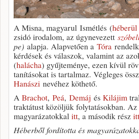
A Misna, magyarul Ismétlés (
héberül
zsidó irodalom, az úgynevezett
szóbel
pe)
alapja. Alapvetően a
Tóra
rendelk
kérdések és válaszok, valamint az azo
(
halácha
) gyűjteménye, ezen kívül röv
tanításokat is tartalmaz. Végleges öss
Hanászi
nevéhez köthető.
A
Brachot
,
Peá
,
Demáj
és
Kilájim
tra
traktátust közöljük folytatásokban. Az 
magyarázatokkal
itt
, a második rész
it
Héberből fordította és magyarázatokkal