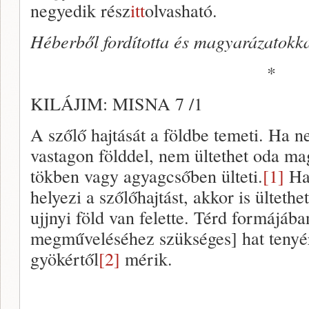
negyedik rész
itt
olvasható.
Héberből fordította és magyarázatokkal
*
KILÁJIM: MISNA 7 /1
A szőlő hajtását a földbe temeti. Ha 
vastagon földdel, nem ültethet oda ma
tökben vagy agyagcsőben ülteti.
[1]
Ha 
helyezi a szőlőhajtást, akkor is ültet
ujjnyi föld van felette. Térd formájában
megműveléséhez szükséges] hat tenyér
gyökértől
[2]
mérik.