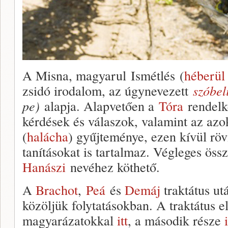
A Misna, magyarul Ismétlés (
héberül
zsidó irodalom, az úgynevezett
szóbel
pe)
alapja. Alapvetően a
Tóra
rendelk
kérdések és válaszok, valamint az azo
(
halácha
) gyűjteménye, ezen kívül röv
tanításokat is tartalmaz. Végleges öss
Hanászi
nevéhez köthető.
A
Brachot
,
Peá
és
Demáj
traktátus ut
közöljük folytatásokban. A traktátus e
magyarázatokkal
itt
, a második része
i