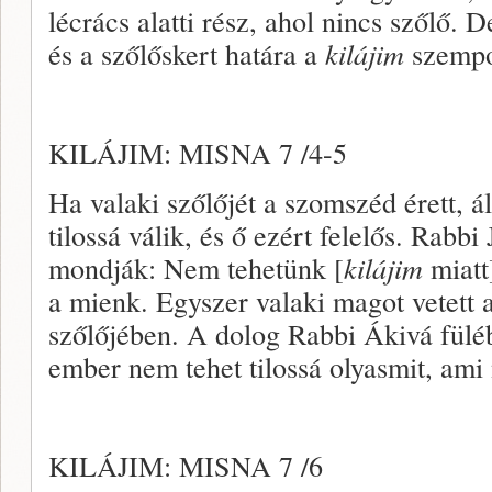
lécrács alatti rész, ahol nincs szőlő. D
és a szőlőskert határa a
kilájim
szempon
KILÁJIM: MISNA 7 /4-5
Ha valaki szőlőjét a szomszéd érett, ál
tilossá válik, és ő ezért felelős. Rabb
mondják: Nem tehetünk [
kilájim
miatt
a mienk. Egyszer valaki magot vetett
szőlőjében. A dolog Rabbi Ákivá füléb
ember nem tehet tilossá olyasmit, ami
KILÁJIM: MISNA 7 /6