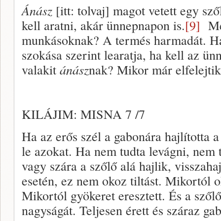
Ánász
[itt: tolvaj] magot vetett egy sz
kell aratni, akár ünnepnapon is.
[9]
Men
munkásoknak? A termés harmadát. Ha 
szokása szerint learatja, ha kell az ü
valakit
ánász
nak? Mikor már elfelejtik
KILÁJIM: MISNA 7 /7
Ha az erős szél a gabonára hajlította 
le azokat. Ha nem tudta levágni, nem 
vagy szára a szőlő alá hajlik, visszahaj
esetén, ez nem okoz tiltást. Mikortól o
Mikortól gyökeret eresztett. És a szől
nagyságát. Teljesen érett és száraz ga