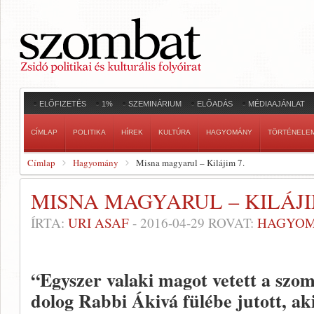
ELŐFIZETÉS
1%
SZEMINÁRIUM
ELŐADÁS
MÉDIAAJÁNLAT
CÍMLAP
POLITIKA
HÍREK
KULTÚRA
HAGYOMÁNY
TÖRTÉNELE
Címlap
Hagyomány
Misna magyarul – Kilájim 7.
MISNA MAGYARUL – KILÁJI
ÍRTA:
URI ASAF
-
2016-04-29
ROVAT:
HAGYO
“Egyszer valaki magot vetett a szo
dolog Rabbi Ákivá fülébe jutott, a