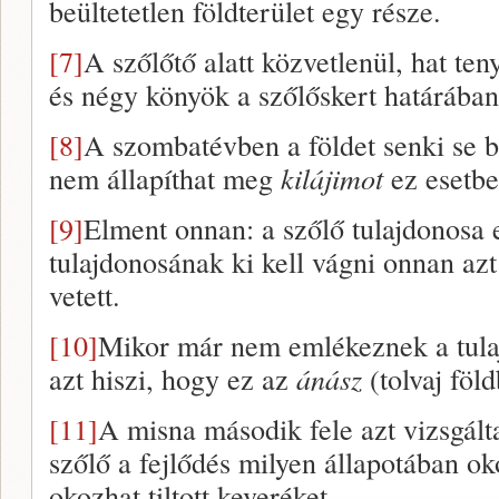
beültetetlen földterület egy része.
[7]
A szőlőtő alatt közvetlenül, hat ten
és négy könyök a szőlőskert határában 
[8]
A szombatévben a földet senki se b
nem állapíthat meg
kilájimot
ez esetbe
[9]
Elment onnan: a szőlő tulajdonosa 
tulajdonosának ki kell vágni onnan azt 
vetett.
[10]
Mikor már nem emlékeznek a tula
azt hiszi, hogy ez az
ánász
(tolvaj föld
[11]
A misna második fele azt vizsgált
szőlő a fejlődés milyen állapotában o
okozhat tiltott keveréket.