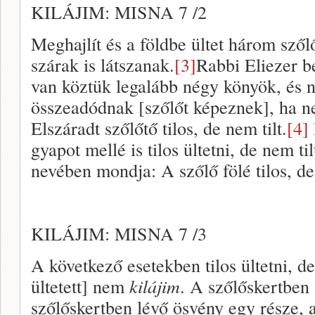
KILÁJIM: MISNA 7 /2
Meghajlít és a földbe ültet három szől
szárak is látszanak.
[3]
Rabbi Eliezer 
van köztük legalább négy könyök, és 
összeadódnak [szőlőt képeznek], ha 
Elszáradt szőlőtő tilos, de nem tilt.
[4]
gyapot mellé is tilos ültetni, de nem t
nevében mondja: A szőlő fölé tilos, de 
KILÁJIM: MISNA 7 /3
A következő esetekben tilos ültetni, d
ültetett] nem
kilájim
. A szőlőskertben
szőlőskertben lévő ösvény egy része, a