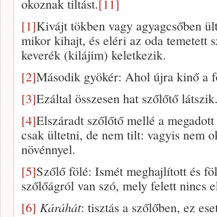
okoznak tiltást.
[11]
[1]
Kivájt tökben vagy agyagcsőben ülte
mikor kihajt, és eléri az oda temetett sz
keverék (kilájim) keletkezik.
[2]
Második gyökér: Ahol újra kinő a f
[3]
Ezáltal összesen hat szőlőtő látszik
[4]
Elszáradt szőlőtő mellé a megadott 
csak ültetni, de nem tilt: vagyis nem o
növénnyel.
[5]
Szőlő fölé: Ismét meghajlított és föl
szőlőágról van szó, mely felett nincs e
[6]
Káráhát
: tisztás a szőlőben, ez ese