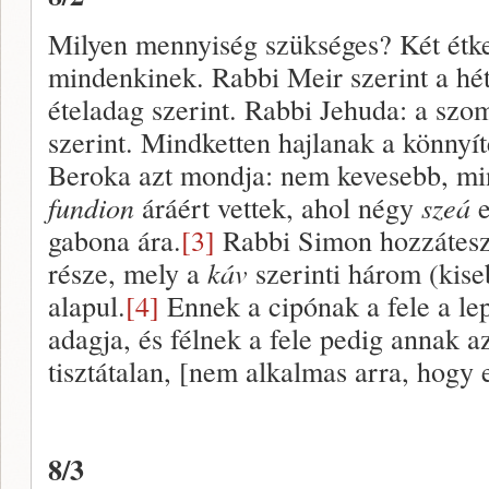
Milyen mennyiség szükséges? Két étk
mindenkinek. Rabbi Meir szerint a hé
ételadag szerint. Rabbi Jehuda: a szo
szerint. Mindketten hajlanak a könnyít
Beroka azt mondja: nem kevesebb, min
fundion
áráért vettek, ahol négy
szeá
gabona ára.
[3]
Rabbi Simon hozzáteszi
része, mely a
káv
szerinti három (kise
alapul.
[4]
Ennek a cipónak a fele a lep
adagja, és félnek a fele pedig annak a
tisztátalan, [nem alkalmas arra, hogy
8/3