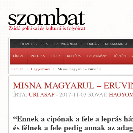
ELŐFIZETÉS
1%
SZEMINÁRIUM
ELŐADÁS
MÉDIAAJÁNLAT
CÍMLAP
POLITIKA
HÍREK
KULTÚRA
HAGYOMÁNY
TÖRTÉNELE
Címlap
Hagyomány
Misna magyarul – Eruvin 8.
MISNA MAGYARUL – ERUVIN
ÍRTA:
URI ASAF
-
2017-11-03
ROVAT:
HAGYO
“Ennek a cipónak a fele a leprás ház
és félnek a fele pedig annak az adag