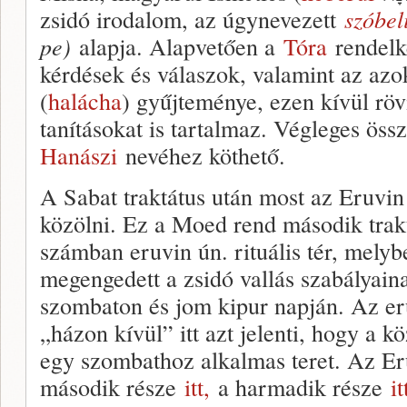
zsidó irodalom, az úgynevezett
szóbel
pe)
alapja. Alapvetően a
Tóra
rendelk
kérdések és válaszok, valamint az azo
(
halácha
) gyűjteménye, ezen kívül röv
tanításokat is tartalmaz. Végleges öss
Hanászi
nevéhez köthető.
A Sabat traktátus után most az Eruvin 
közölni. Ez a Moed rend második trakt
számban eruvin ún. rituális tér, melyb
megengedett a zsidó vallás szabályain
szombaton és jom kipur napján. Az er
„házon kívül” itt azt jelenti, hogy a k
egy szombathoz alkalmas teret. Az Er
második része
itt,
a harmadik része
it