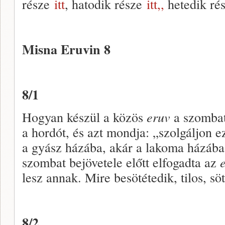
része
itt
, hatodik része
itt,,
hetedik ré
Misna Eruvin 8
8/1
Hogyan készül a közös
eruv
a szombat 
a hordót, és azt mondja: „szolgáljon 
a gyász házába, akár a lakoma házába
szombat bejövetele előtt elfogadta az
lesz annak. Mire besötétedik, tilos, sö
8/2