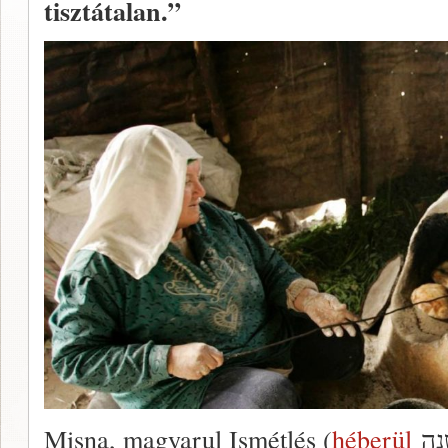
tisztátalan.”
Misna, magyarul Ismétlés (
héberül