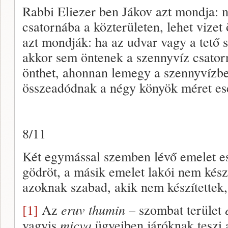
Rabbi Eliezer ben Jákov azt mondja: 
csatornába a közterületen, lehet vize
azt mondják: ha az udvar vagy a tető 
akkor sem öntenek a szennyvíz csatorn
önthet, ahonnan lemegy a szennyvízbe
összeadódnak a négy könyök méret es
8/11
Két egymással szemben lévő emelet ese
gödröt, a másik emelet lakói nem készí
azoknak szabad, akik nem készítettek,
[1]
Az
eruv thumin
– szombat terület
vagyis
micva
ügyeiben járóknak teszi a