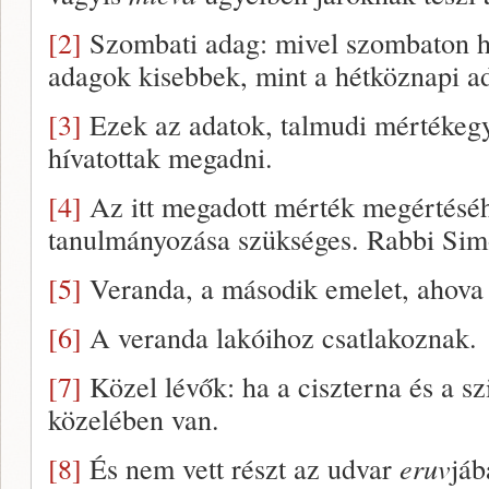
[2]
Szombati adag: mivel szombaton h
adagok kisebbek, mint a hétköznapi a
[3]
Ezek az adatok, talmudi mértékegy
hívatottak megadni.
[4]
Az itt megadott mérték megértés
tanulmányozása szükséges. Rabbi Simon
[5]
Veranda, a második emelet, ahova 
[6]
A veranda lakóihoz csatlakoznak.
[7]
Közel lévők: ha a ciszterna és a sz
közelében van.
[8]
És nem vett részt az udvar
eruv
jáb