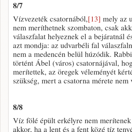
8/7
Vízvezeték csatornából,
[13]
mely az u
nem meríthetnek szombaton, csak akko
válaszfalat helyeznek el a bejáratnál é
azt mondja: az udvarbéli fal válaszfaln
nem a medencén belül húzódik. Rabbi
történt Ábel (város) csatornájával, h
merítettek, az öregek véleményét kérté
szükség, mert a csatorna mérete nem v
8/8
Víz fölé épült erkélyre nem merítenek
akkor, ha a lent és a fent közé tíz ten