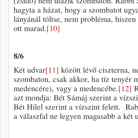
(zsidó) nem utazik szombaton. Rabbi 
hagyta a házat, hogy a szombatot ugy
lányánál töltse, nem probléma, hiszen
ott marad.
[10]
8/6
Két udvar
[11]
között lévő ciszterna, n
szombaton, csak akkor, ha tíz tenyér 
medencére), vagy a medencébe.
[12]
R
azt mondja: Bét Sámáj szerint a vízszin
Bét Hilel szerint a vízszint felett. R
a válaszfal ne legyen magasabb a két u