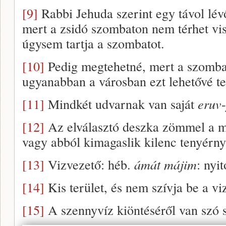
[9]
Rabbi Jehuda szerint egy távol lé
mert a zsidó szombaton nem térhet vi
úgysem tartja a szombatot.
[10]
Pedig megtehetné, mert a szombat
ugyanabban a városban ezt lehetővé t
[11]
Mindkét udvarnak van saját
eruv
-
[12]
Az elválasztó deszka zömmel a m
vagy abból kimagaslik kilenc tenyérny
[13]
Vizvezető: héb.
ámát májim
: nyi
[14]
Kis terület, és nem szívja be a viz
[15]
A szennyvíz kiöntéséről van szó