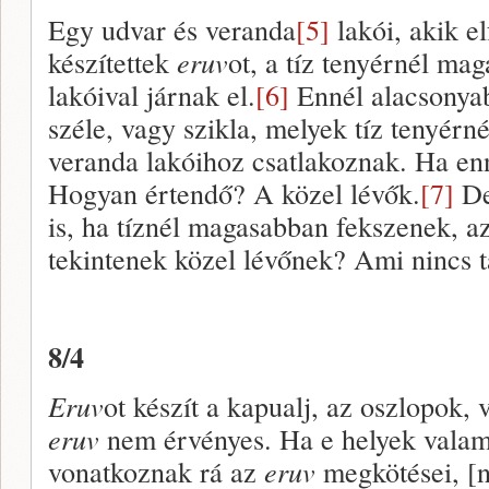
Egy udvar és veranda
[5]
lakói, akik el
készítettek
eruv
ot, a tíz tenyérnél ma
lakóival járnak el.
[6]
Ennél alacsonyab
széle, vagy szikla, melyek tíz tenyér
veranda lakóihoz csatlakoznak. Ha en
Hogyan értendő? A közel lévők.
[7]
De
is, ha tíznél magasabban fekszenek, a
tekintenek közel lévőnek? Ami nincs t
8/4
Eruv
ot készít a kapualj, az oszlopok, 
eruv
nem érvényes. Ha e helyek valam
vonatkoznak rá az
eruv
megkötései, [