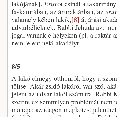
lakójának].
Eruv
ot csinál a takarmány 
fáskamrában, az áruraktárban, az
eru
valamelyikében lakik,
[8]
átjárási akad
udvarbélieknek. Rabbi Jehuda azt mon
jogai vannak e helyeken (pl. a raktár az
nem jelent neki akadályt.
8/5
A lakó elmegy otthonról, hogy a szom
töltse. Akár zsidó lakóról van szó, ak
jelent az udvar lakói számára, Rabbi 
szerint ez semmilyen problémát nem je
mondja: az idegen megkötést jelenthet