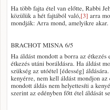
Ha több fajta étel van előtte, Rabbi J
közülük a hét fajtából való,
[3]
arra mon
mondják: Arra mond, amelyikre akar.
BRACHOT MISNA 6/5
Ha áldást mondott a borra az étkezés e
étkezés utáni boráldásra. Ha áldást mo
szükség az utóétel [édesség] áldására
kenyérre, nem kell áldást mondjon az e
mondott áldás nem helyettesíti a kenyé
szerint az edényben főtt étel áldását se