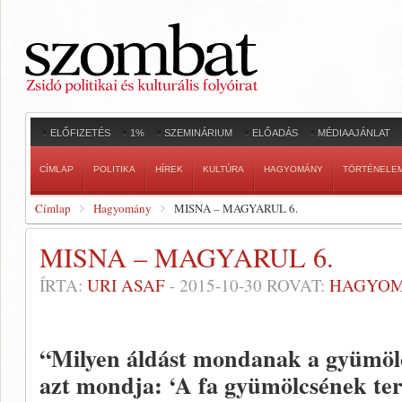
ELŐFIZETÉS
1%
SZEMINÁRIUM
ELŐADÁS
MÉDIAAJÁNLAT
CÍMLAP
POLITIKA
HÍREK
KULTÚRA
HAGYOMÁNY
TÖRTÉNELE
Címlap
Hagyomány
MISNA – MAGYARUL 6.
MISNA – MAGYARUL 6.
ÍRTA:
URI ASAF
-
2015-10-30
ROVAT:
HAGYO
“Milyen áldást mondanak a gyümöl
azt mondja: ‘A fa gyümölcsének tere