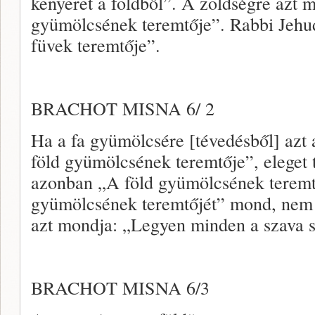
kenyeret a földből”. A zöldségre azt 
gyümölcsének teremtője”. Rabbi Jehu
füvek teremtője”.
BRACHOT MISNA 6/ 2
Ha a fa gyümölcsére [tévedésből] azt
föld gyümölcsének teremtője”, eleget t
azonban „A föld gyümölcsének teremtő
gyümölcsének teremtőjét” mond, nem t
azt mondja: „Legyen minden a szava sze
BRACHOT MISNA 6/3