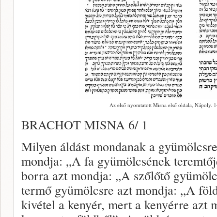
Az első nyomtatott Misna első oldala, Nápoly. 1
BRACHOT MISNA 6/ 1
Milyen áldást mondanak a gyümölcsre
mondja: „A fa gyümölcsének teremtőj
borra azt mondja: „A szőlőtő gyümölc
termő gyümölcsre azt mondja: „A föl
kivétel a kenyér, mert a kenyérre azt