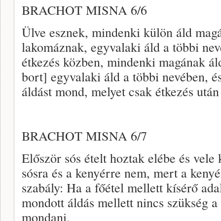
BRACHOT MISNA 6/6
Ülve esznek, mindenki külön áld mag
lakomáznak, egyvalaki áld a többi ne
étkezés közben, mindenki magának áld
bort] egyvalaki áld a többi nevében, 
áldást mond, melyet csak étkezés után
BRACHOT MISNA 6/7
Először sós ételt hoztak elébe és vele
sósra és a kenyérre nem, mert a kenyé
szabály: Ha a főétel mellett kísérő adal
mondott áldás mellett nincs szükség a 
mondani.