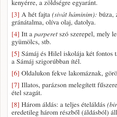
kenyérre, a zöldségre egyaránt.
[3]
A hét fajta
(sivát háminim):
búza, z
gránátalma, olíva olaj, datolya.
[4]
Itt a
parperet
szó szerepel, mely le
gyümölcs, stb.
[5]
Sámáj és Hilel iskolája két fontos 
a Sámáj szigorúbban ítél.
[6]
Oldalukon fekve lakomáznak, görög
[7]
Illatos, parázson melegített fűszere
étel szagát.
[8]
Három áldás: a teljes ételáldás
(bi
eredetileg három részből (áldásból) á