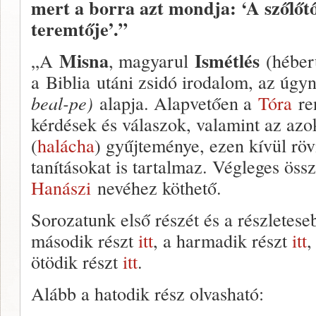
mert a borra azt mondja: ‘A szőlő
teremtője’.”
Misna
Ismétlés
„A
, magyarul
a Biblia utáni zsidó irodalom, az úgy
beal-pe)
alapja. Alapvetően a
Tóra
re
kérdések és válaszok, valamint az azo
(
halácha
) gyűjteménye, ezen kívül röv
tanításokat is tartalmaz. Végleges öss
Hanászi
nevéhez köthető.
Sorozatunk első részét és a részletes
második részt
itt
, a harmadik részt
itt
,
ötödik részt
itt
.
Alább a hatodik rész olvasható: