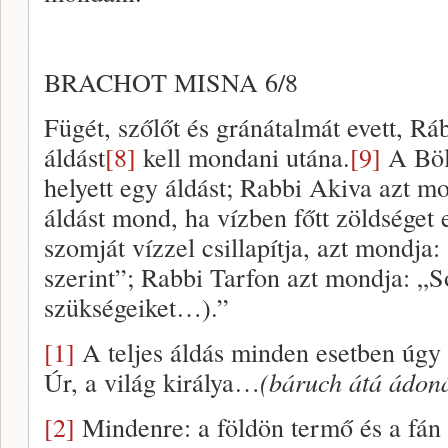
BRACHOT MISNA 6/8
Fügét, szőlőt és gránátalmát evett, R
áldást
[8]
kell mondani utána.
[9]
A Böl
helyett egy áldást; Rabbi Akiva azt 
áldást mond, ha vízben főtt zöldséget e
szomját vízzel csillapítja, azt mondj
szerint”; Rabbi Tarfon azt mondja: „So
szükségeiket…).”
[1]
A teljes áldás minden esetben úgy 
Úr, a világ királya…
(báruch átá ádon
[2]
Mindenre: a földön termő és a fán