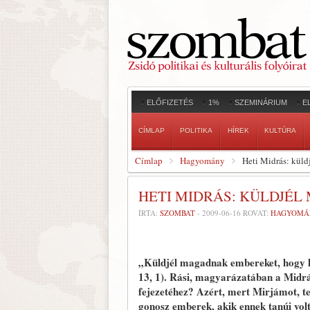
ELŐFIZETÉS
1%
SZEMINÁRIUM
E
CÍMLAP
POLITIKA
HÍREK
KULTÚRA
Címlap
Hagyomány
Heti Midrás: kül
HETI MIDRÁS: KÜLDJÉ
ÍRTA:
SZOMBAT
-
2009-06-16
ROVAT:
HAGYOMÁ
„Küldjél magadnak embereket, hogy k
13, 1). Rási, magyarázatában a Midr
fejezetéhez? Azért, mert Mirjámot, te
gonosz emberek, akik ennek tanúi vol