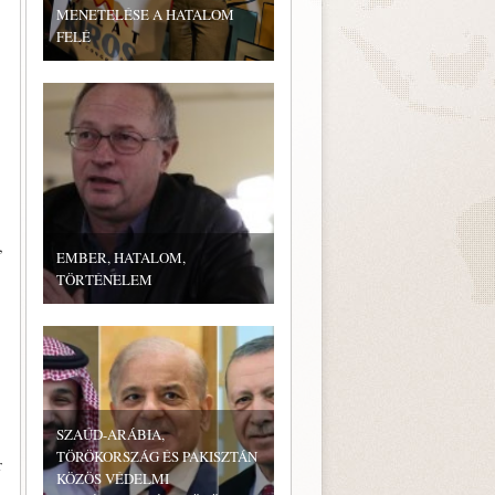
MENETELÉSE A HATALOM
FELÉ
,
EMBER, HATALOM,
TÖRTÉNELEM
SZAÚD-ARÁBIA,
TÖRÖKORSZÁG ÉS PAKISZTÁN
r
KÖZÖS VÉDELMI