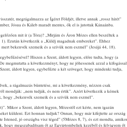
sszatér, megrágalmazza az Ígéret Földjét, illetve annak „rossz hírét”
 ember, Jósua és Káleb maradt mentes, ők el is jutottak Kánaánba.
lőzően mit ír (a Tóra)? „Mirjám és Áron Mózes ellen beszéltek a
, 1). Ezután következik a „Küldj magadnak embereket”. Ehhez
, mert bekenvék szemeik és a szívük nem eszmél” (Jesájá 44, 18).
egybefűzésével? Hiszen a Szent, áldott legyen, előre tudta, hogy (a
 De megmutatta a következményt, hogy ne jöhessenek azzal a kifogással
Szent, áldott legyen, egybefűzte a két szöveget, hogy mindenki tudja,
yelvek, a rágalmazás büntetése, mi a következmény, nézzen csak
ről mondják: „nem tudják, és nem értik”. Azért következik a kémek
uk, hogy „bekenvék szemeik és a szívük nem eszmél”.
. Mikor a Szent, áldott legyen, Mózestől ezt kérte, nem igazán
eket küldeni. Ezt honnan tudjuk? Onnan, hogy már kifejtette az ország
te Istened, jó országba visz téged” (5Mózes 8, 7), és ezt mondta, amiko
, hogy megszabadítsam őt az Egyiptombeliek kezéből és felvigyem őt