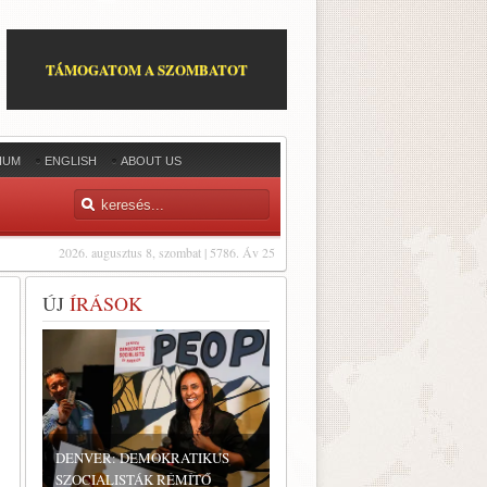
TÁMOGATOM A SZOMBATOT
IUM
ENGLISH
ABOUT US
2026. augusztus 8, szombat | 5786. Áv 25
ÚJ
ÍRÁSOK
DENVER: DEMOKRATIKUS
SZOCIALISTÁK RÉMÍTŐ