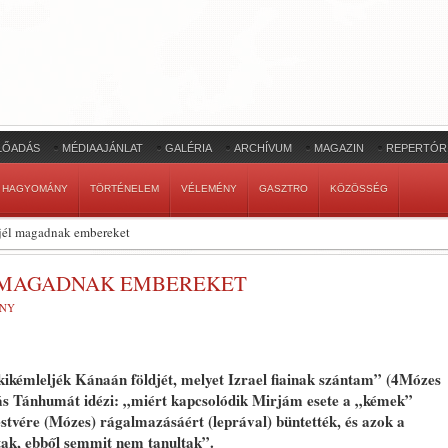
LŐADÁS
MÉDIAAJÁNLAT
GALÉRIA
ARCHÍVUM
MAGAZIN
REPERTÓR
HAGYOMÁNY
TÖRTÉNELEM
VÉLEMÉNY
GASZTRO
KÖZÖSSÉG
djél magadnak embereket
L MAGADNAK EMBEREKET
NY
ikémleljék Kánaán földjét, melyet Izrael fiainak szántam” (4Mózes
ás Tánhumát idézi: „miért kapcsolódik Mirjám esete a „kémek”
stvére (Mózes) rágalmazásáért (leprával) büntették, és azok a
tak, ebből semmit nem tanultak”.