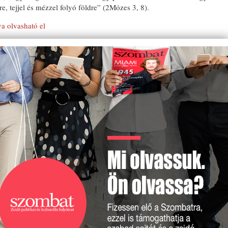
dre, tejjel és mézzel folyó földre” (2Mózes 3, 8).
va olvasható el