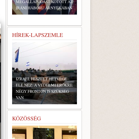
MEGÁLLAPODÁST KÖTÖTT AZ
IRÁNI HÁBORÚ ÁRNYÉKÁBAN
HÍREK-LAPSZEMLE
IZRAEL FESZÜLT HÉTVÉGE
ELÉ NÉZ: A VÉDELMI ERŐKRE
NÉGY FRONTON IS SZÜKSÉG
VAN
KÖZÖSSÉG