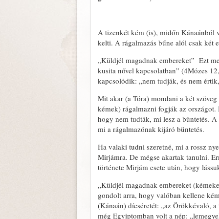
A tizenkét kém (is), midőn Kánaánból vi
kelti. A rágalmazás bűne alól csak két
„Küldjél magadnak embereket” Ezt mege
kusita nővel kapcsolatban” (4Mózes 12
kapcsolódik: „nem tudják, és nem értik
Mit akar (a Tóra) mondani a két szöveg 
kémek) rágalmazni fogják az országot.
hogy nem tudták, mi lesz a büntetés. A 
mi a rágalmazónak kijáró büntetés.
Ha valaki tudni szeretné, mi a rossz n
Mirjámra. De mégse akartak tanulni. Er
története Mirjám esete után, hogy láss
„Küldjél magadnak embereket (kémeket)”
gondolt arra, hogy valóban kellene kém
(Kánaán) dícséretét: „az Örökkévaló, a 
még Egyiptomban volt a nép: „lemegyek