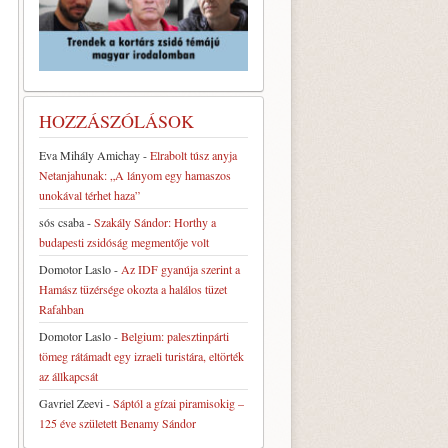
HOZZÁSZÓLÁSOK
Eva Mihály Amichay
-
Elrabolt túsz anyja
Netanjahunak: „A lányom egy hamaszos
unokával térhet haza”
sós csaba
-
Szakály Sándor: Horthy a
budapesti zsidóság megmentője volt
Domotor Laslo
-
Az IDF gyanúja szerint a
Hamász tüzérsége okozta a halálos tüzet
Rafahban
Domotor Laslo
-
Belgium: palesztinpárti
tömeg rátámadt egy izraeli turistára, eltörték
az állkapcsát
Gavriel Zeevi
-
Sáptól a gízai piramisokig –
125 éve született Benamy Sándor