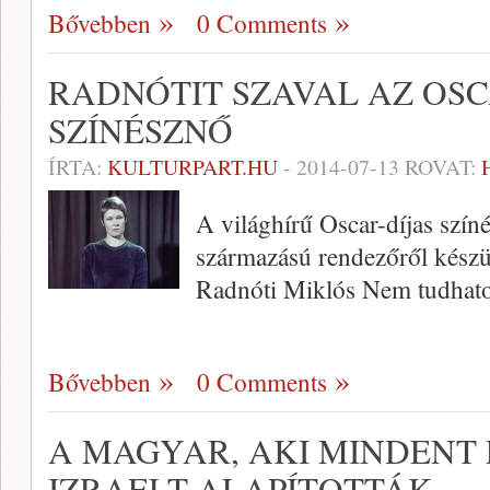
Bővebben
0 Comments
RADNÓTIT SZAVAL AZ OSC
SZÍNÉSZNŐ
ÍRTA:
KULTURPART.HU
-
2014-07-13
ROVAT:
A világhírű Oscar-díjas szí
származású rendezőről készü
Radnóti Miklós Nem tudhat
Bővebben
0 Comments
A MAGYAR, AKI MINDENT 
IZRAELT ALAPÍTOTTÁK