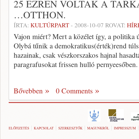
25 EZREN VOLTAK A TAR
…OTTHON.
ÍRTA:
KULTÚRPART
-
2008-10-07
ROVAT:
HÍR
Vajon miért? Mert a közélet így, a politika
Olybá tűnik a demokratikus(érték)rend túlsá
hazainak, csak vészkorszakos hajnal hasadtá
paragrafusokat frissen hulló pernyeesőben.
Bővebben
0 Comments
ELŐFIZETÉS
KAPCSOLAT
SZERKESZTŐK
MAGUNKRÓL
IMPRESSZUM