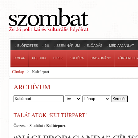
ELŐFIZETÉS
1%
SZEMINÁRIUM
ELŐADÁS
MÉDIAAJÁNLAT
CÍMLAP
POLITIKA
HÍREK
KULTÚRA
HAGYOMÁNY
TÖRTÉNELE
Címlap
Kultúrpart
ARCHÍVUM
Szerző:
TALÁLATOK ‘KULTÚRPART’
8
Kultúrpart
Összesen
találat :
.