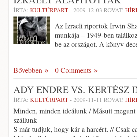
ÍRTA:
KULTÚRPART
-
2009-12-03
ROVAT:
HÍR
Az Izraeli riportok Irwin S
munkája – 1949-ben találkozt
be az országot. A könyv dec
Bővebben
0 Comments
ADY ENDRE VS. KERTÉSZ 
ÍRTA:
KULTÚRPART
-
2009-11-11
ROVAT:
HÍR
Minden, minden ideálunk / Másutt megunt 
szállunk
S már tudjuk, hogy kár a harcért. // Csak 