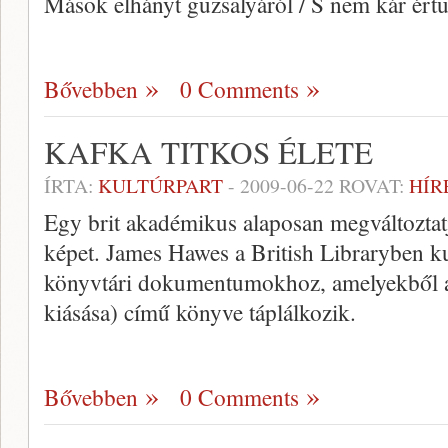
Mások elhányt guzsalyáról / S nem kár értü
Bővebben
0 Comments
KAFKA TITKOS ÉLETE
ÍRTA:
KULTÚRPART
-
2009-06-22
ROVAT:
HÍR
Egy brit akadémikus alaposan megváltoztatj
képet. James Hawes a British Libraryben ku
könyvtári dokumentumokhoz, amelyekből a
kiásása) című könyve táplálkozik.
Bővebben
0 Comments