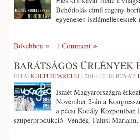
Éles kritikával illette a világ
Behódolás című regény borít
egyenesen iszlámellenesnek 
Bővebben
1 Comment
BARÁTSÁGOS ŰRLÉNYEK 
ÍRTA:
KULTURPART.HU
-
2014-10-18
ROVAT:
Ismét Magyarországra érkezi
November 2-án a Kongressz
a pécsi Kodály Központban lá
szuperprodukció. Vendég: Falusi Mariann.