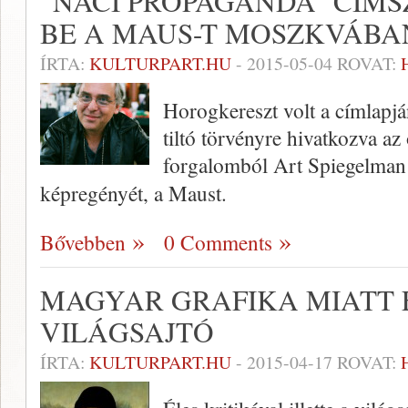
“NÁCI PROPAGANDA” CÍMS
BE A MAUS-T MOSZKVÁBA
ÍRTA:
KULTURPART.HU
-
2015-05-04
ROVAT:
Horogkereszt volt a címlapjá
tiltó törvényre hivatkozva az
forgalomból Art Spiegelman 
képregényét, a Maust.
Bővebben
0 Comments
MAGYAR GRAFIKA MIATT 
VILÁGSAJTÓ
ÍRTA:
KULTURPART.HU
-
2015-04-17
ROVAT: