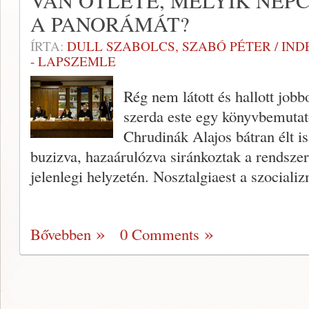
VAN ÖTLETE, MELYIK NÉPC
A PANORÁMÁT?
ÍRTA:
DULL SZABOLCS, SZABÓ PÉTER / IND
- LAPSZEMLE
Rég nem látott és hallott jobb
szerda este egy könyvbemutató
Chrudinák Alajos bátran élt is
buzizva, hazaárulózva siránkoztak a rendszer
jelenlegi helyzetén. Nosztalgiaest a szocial
Bővebben
0 Comments