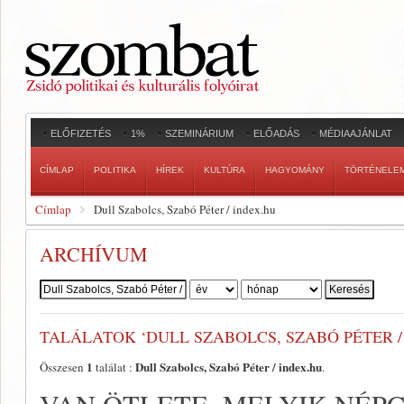
ELŐFIZETÉS
1%
SZEMINÁRIUM
ELŐADÁS
MÉDIAAJÁNLAT
CÍMLAP
POLITIKA
HÍREK
KULTÚRA
HAGYOMÁNY
TÖRTÉNELE
Címlap
Dull Szabolcs, Szabó Péter / index.hu
ARCHÍVUM
Szerző:
TALÁLATOK ‘DULL SZABOLCS, SZABÓ PÉTER /
1
Dull Szabolcs, Szabó Péter / index.hu
Összesen
találat :
.