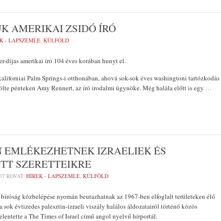
 AMERIKAI ZSIDÓ ÍRÓ
K - LAPSZEMLE
,
KÜLFÖLD
-díjas amerikai író 104 éves korában hunyt el.
aliforniai Palm Springs-i otthonában, ahová sok-sok éves washingtoni tartózkodás
ölte pénteken Amy Rennert, az író irodalmi ügynöke. Még halála előtt is egy
…
N EMLÉKEZHETNEK IZRAELIEK ÉS
TT SZERETTEIKRE
07
ROVAT:
HÍREK - LAPSZEMLE
,
KÜLFÖLD
b bíróság közbelépése nyomán beutazhatnak az 1967-ben elfoglalt területeken élő
a sok évtizedes palesztin-izraeli viszály halálos áldozatairól történő közös
lentette a The Times of Israel című angol nyelvű hírportál.