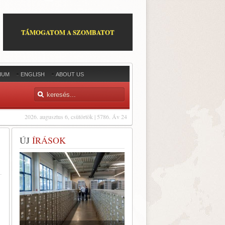
TÁMOGATOM A SZOMBATOT
IUM
ENGLISH
ABOUT US
2026. augusztus 6, csütörtök | 5786. Áv 24
ÚJ
ÍRÁSOK