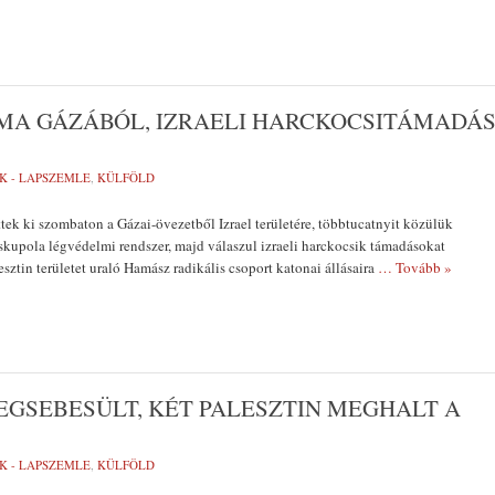
 MA GÁZÁBÓL, IZRAELI HARCKOCSITÁMADÁ
K - LAPSZEMLE
,
KÜLFÖLD
ttek ki szombaton a Gázai-övezetből Izrael területére, többtucatnyit közülük
kupola légvédelmi rendszer, majd válaszul izraeli harckocsik támadásokat
esztin területet uraló Hamász radikális csoport katonai állásaira
… Tovább »
EGSEBESÜLT, KÉT PALESZTIN MEGHALT A
K - LAPSZEMLE
,
KÜLFÖLD