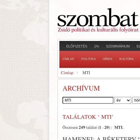
ELŐFIZETÉS
1%
SZEMINÁRIUM
E
CÍMLAP
POLITIKA
HÍREK
KULTÚRA
Címlap
MTI
ARCHÍVUM
Szerző:
TALÁLATOK ‘ MTI’
249
1
20
MTI
Összesen
találat (
-
) :
.
HAMENEI: A BÉKETERV 