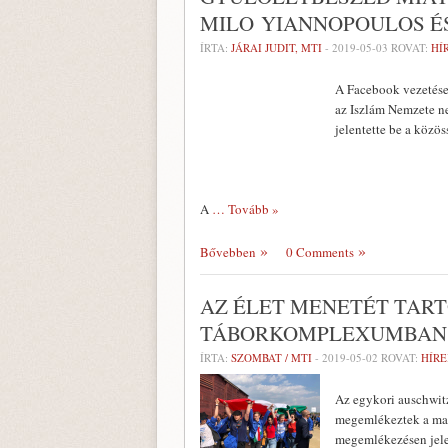
MILO YIANNOPOULOS É
ÍRTA:
JÁRAI JUDIT, MTI
-
2019-05-03
ROVAT:
HÍ
A Facebook vezetése 
az Iszlám Nemzete ne
jelentette be a közö
A
… Tovább »
Bővebben
0 Comments
AZ ÉLET MENETÉT TAR
TÁBORKOMPLEXUMBAN
ÍRTA:
SZOMBAT / MTI
-
2019-05-02
ROVAT:
HÍRE
Az egykori auschwitz
megemlékeztek a magy
megemlékezésen jele