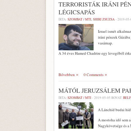
TERRORISTÁK IRÁNI PÉ
LÉGICSAPÁS
ÍRTA:
SZOMBAT / MTI, SHIRI ZSUZSA
-
2019-05-
Izrael ismét alkalma
iráni pénzek Gázába j
vasárnap.
A 34 éves Hamed Chadrire egy levegőből ér
Bővebben
0 Comments
MÁTÓL JERUZSÁLEM PA
ÍRTA:
SZOMBAT / MTI
-
2019-05-05
ROVAT:
BEL
A Lánchíd budai hídf
A mostoha idő sem a
Nagykövetsége és a 