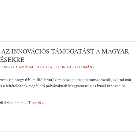
BON
Z INNOVÁCIÓS TÁMOGATÁST A MAGYAR-
DÉSEKRE
07
ROVAT:
GAZDASÁG
,
POLITIKA
,
TECHNIKA - TUDOMÁNY
 eurós (mintegy 650 millió forint) keretösszeget megháromszorozták, ezúttal már
 ki a feltételeknek megfelelő pályázóknak Magyarország és Izrael innovációs
eli üzletember
… Tovább »