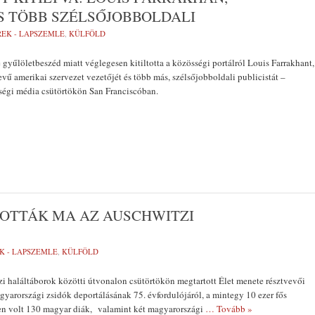
S TÖBB SZÉLSŐJOBBOLDALI
REK - LAPSZEMLE
,
KÜLFÖLD
gyűlöletbeszéd miatt véglegesen kitiltotta a közösségi portálról Louis Farrakhant,
vű amerikai szervezet vezetőjét és több más, szélsőjobboldali publicistát –
sségi média csütörtökön San Franciscóban.
TOTTÁK MA AZ AUSCHWITZI
K - LAPSZEMLE
,
KÜLFÖLD
i haláltáborok közötti útvonalon csütörtökön megtartott Élet menete résztvevői
arországi zsidók deportálásának 75. évfordulójáról, a mintegy 10 ezer fős
n volt 130 magyar diák, valamint két magyarországi
… Tovább »