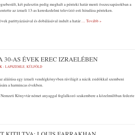
egsebesült, két palesztin pedig meghalt a pénteki határ menti összecsapásokban a
entette az izraeli 13-as kereskedelmi televízió esti híradása pénteken.
övek parittyázásával és dobálásával indult a határ
… Tovább »
A 30-AS ÉVEK EREC IZRAELÉBEN
K - LAPSZEMLE
,
KÜLFÖLD
z aláírása egy izraeli vendégkönyvben rávilágít a nácik zsidókkal szembeni
ására a harmincas években.
eli Nemzeti Könyvtár német anyaggal foglalkozó szakembere a közelmúltban fedezte
 KITILTVA: LOUIS FARRAKHAN,