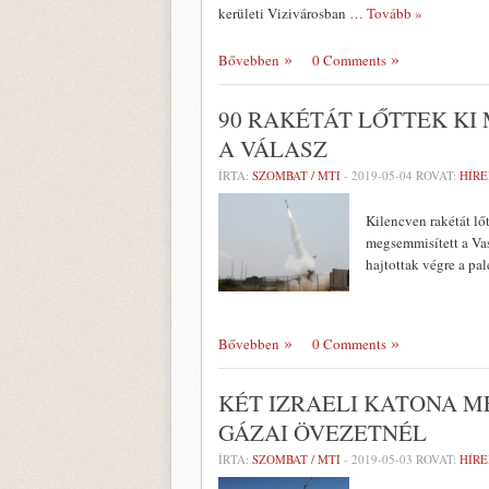
kerületi Vizivárosban
… Tovább »
Bővebben
0 Comments
90 RAKÉTÁT LŐTTEK KI
A VÁLASZ
ÍRTA:
SZOMBAT / MTI
-
2019-05-04
ROVAT:
HÍRE
Kilencven rakétát lő
megsemmisített a Vas
hajtottak végre a pal
Bővebben
0 Comments
KÉT IZRAELI KATONA M
GÁZAI ÖVEZETNÉL
ÍRTA:
SZOMBAT / MTI
-
2019-05-03
ROVAT:
HÍRE