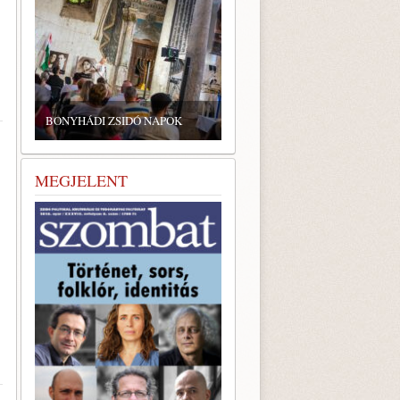
ZSIDÓ GASZTRONÓMIAI
TALÁLKOZÓ A BONYHÁDI
YHÁDI ZSIDÓ NAPOK
ZSINAGÓGÁBAN
MEGJELENT