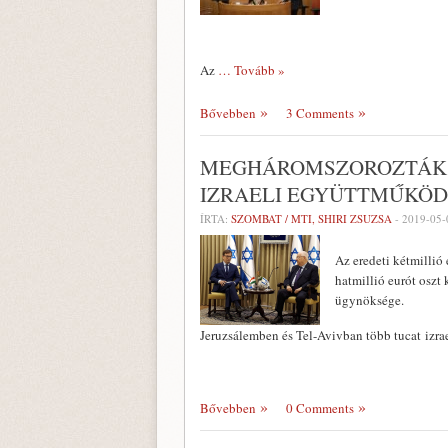
Az
… Tovább »
Bővebben
3 Comments
MEGHÁROMSZOROZTÁK A
IZRAELI EGYÜTTMŰKÖ
ÍRTA:
SZOMBAT / MTI, SHIRI ZSUZSA
-
2019-05-
Az eredeti kétmillió
hatmillió eurót oszt
ügynöksége.
Jeruzsálemben és Tel-Avivban több tucat izra
Bővebben
0 Comments