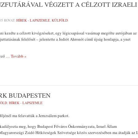
NZFUTÁRÁVAL VÉGZETT A CÉLZOTT IZRAELI
05
ROVAT:
HÍREK - LAPSZEMLE
,
KÜLFÖLD
zni kezdte a célzott kivégzéseket, egy légicsapással vasárnap megölte autójában az
uttatásának felelősét – jelentette a Jediót Ahronót című újság honlapja, a ynet
kező
… Tovább »
RK BUDAPESTEN
FÖLD
,
HÍREK - LAPSZEMLE
őjénél ma felavatták a Jeruzsálem parkot.
kadályozta meg, hogy Budapest Főváros Önkormányzata, Izrael Állam
Magyarországi Zsidó Hitközségek Szövetsége közös szervezésében ma átadják az I