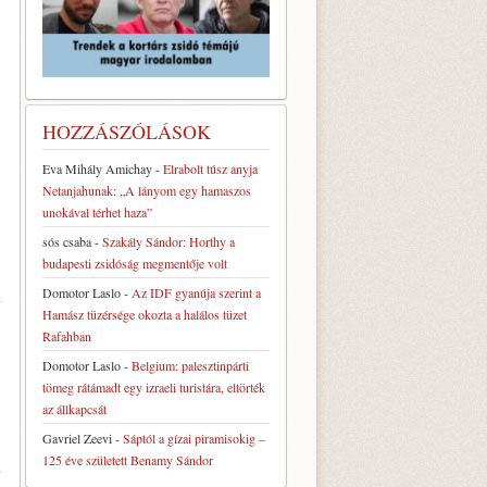
HOZZÁSZÓLÁSOK
Eva Mihály Amichay
-
Elrabolt túsz anyja
Netanjahunak: „A lányom egy hamaszos
unokával térhet haza”
sós csaba
-
Szakály Sándor: Horthy a
budapesti zsidóság megmentője volt
Domotor Laslo
-
Az IDF gyanúja szerint a
Hamász tüzérsége okozta a halálos tüzet
Rafahban
Domotor Laslo
-
Belgium: palesztinpárti
tömeg rátámadt egy izraeli turistára, eltörték
az állkapcsát
Gavriel Zeevi
-
Sáptól a gízai piramisokig –
125 éve született Benamy Sándor
.