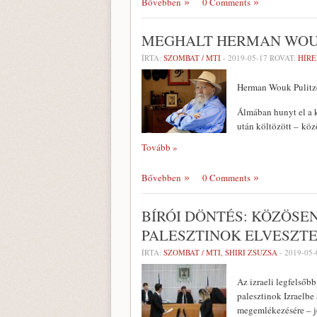
Bővebben
0 Comments
MEGHALT HERMAN WOUK
ÍRTA:
SZOMBAT / MTI
-
2019-05-17
ROVAT:
HÍRE
Herman Wouk Pulitzer
Álmában hunyt el a k
után költözött – köz
Tovább »
Bővebben
0 Comments
BÍRÓI DÖNTÉS: KÖZÖSE
PALESZTINOK ELVESZTE
ÍRTA:
SZOMBAT / MTI, SHIRI ZSUZSA
-
2019-05-
Az izraeli legfelsőb
palesztinok Izraelbe 
megemlékezésére – je