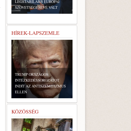
LEGSTABILABB EURÓPAI
SZÖVETSÉGESÉVÉ VÁLT
HÍREK-LAPSZEMLE
TRUMP ORSZÁGOS
INTÉZKEDÉSSOROZATOT
INDÍT AZ ANTISZEMITIZMUS
ELLEN
KÖZÖSSÉG