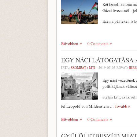
Két izraeli katona m
Gázai övezetnél – jel
Ezen a pénteken is k
Bővebben
0 Comments
EGY NÁCI LÁTOGATÁSA 
ÍRTA:
SZOMBAT / MTI
-
2019-05-03
ROVAT:
HÍRE
Egy náci vezetőnek a
politikájának változ
Stefan Litt, az Izra
fel Leopold von Mildenstein
… Tovább »
Bővebben
0 Comments
GYŰLÖLETBESZÉD MIATT