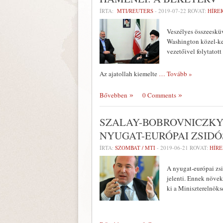
ÍRTA:
MTI/REUTERS
-
2019-07-22
ROVAT:
HÍRE
Veszélyes összeesküv
Washington közel-kel
vezetőivel folytatot
Az ajatollah kiemelte
… Tovább »
Bővebben
0 Comments
SZALAY-BOBROVNICZKY
NYUGAT-EURÓPAI ZSID
ÍRTA:
SZOMBAT / MTI
-
2019-06-21
ROVAT:
HÍRE
A nyugat-európai zsi
jelenti. Ennek növek
ki a Miniszterelnöksé