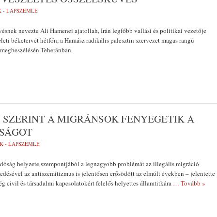
K - LAPSZEMLE
ésnek nevezte Ali Hamenei ajatollah, Irán legfőbb vallási és politikai vezetője
eti béketervét hétfőn, a Hamász radikális palesztin szervezet magas rangú
t megbeszélésén Teheránban.
 SZERINT A MIGRÁNSOK FENYEGETIK A
ÓSÁGOT
K - LAPSZEMLE
dóság helyzete szempontjából a legnagyobb problémát az illegális migráció
edésével az antiszemitizmus is jelentősen erősödött az elmúlt években – jelentette
g civil és társadalmi kapcsolatokért felelős helyettes államtitkára
… Tovább »