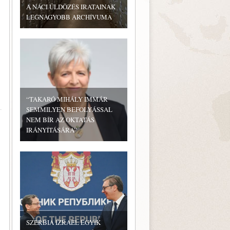
A NÁCI ÜLDÖZÉS IRATAINAK
LEGNAGYOBB ARCHÍVUMA
“TAKARÓ MIHÁLY IMMÁR
SEMMILYEN BEFOLYÁSSAL
NEM BÍR AZ OKTATÁS
IRÁNYÍTÁSÁRA”
SZERBIA IZRAEL EGYIK