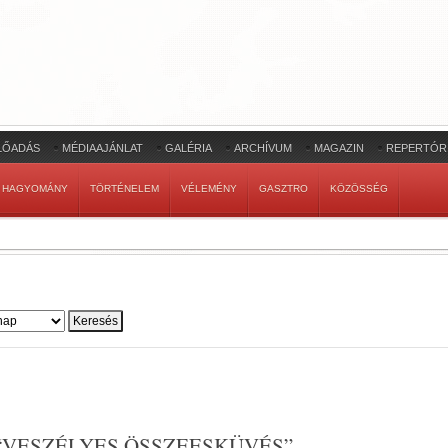
LŐADÁS
MÉDIAAJÁNLAT
GALÉRIA
ARCHÍVUM
MAGAZIN
REPERTÓR
HAGYOMÁNY
TÖRTÉNELEM
VÉLEMÉNY
GASZTRO
KÖZÖSSÉG
“VESZÉLYES ÖSSZEESKÜVÉS”