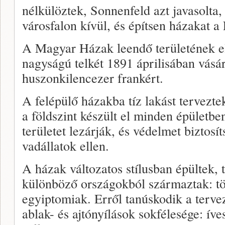
nélkülöztek, Sonnenfeld azt javasolta, 
városfalon kívül, és építsen házakat a
A Magyar Házak leendő területének e
nagyságú telkét 1891 áprilisában vásá
huszonkilencezer frankért.
A felépülő házakba tíz lakást tervezt
a földszint készült el minden épületben
területet lezárják, és védelmet biztosí
vadállatok ellen.
A házak változatos stílusban épültek,
különböző országokból származtak: tö
egyiptomiak. Erről tanúskodik a tervez
ablak- és ajtónyílások sokfélesége: íve