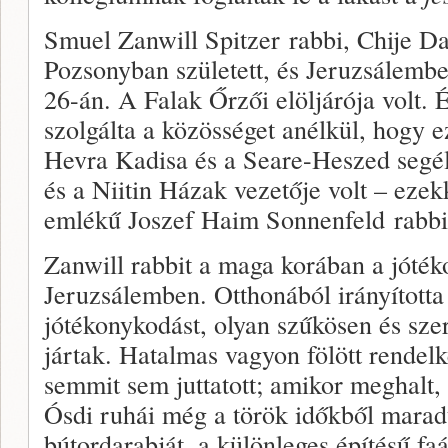
Smuel Zanwill Spitzer rabbi, Chije Da
Pozsonyban született, és Jeruzsálembe
26-án. A Falak Őrzői elöljárója volt. 
szolgálta a közösséget anélkül, hogy e
Hevra Kadisa és a Seare-Heszed segé
és a Niitin Házak vezetője volt – ezekk
emlékű Joszef Haim Sonnenfeld rabbi
Zanwill rabbit a maga korában a jóték
Jeruzsálemben. Otthonából irányította
jótékonykodást, olyan szűkösen és sze
jártak. Hatalmas vagyon fölött rendel
semmit sem juttatott; amikor meghalt,
Ósdi ruhái még a török időkből marad
bútordarabját, a különleges építésű faá