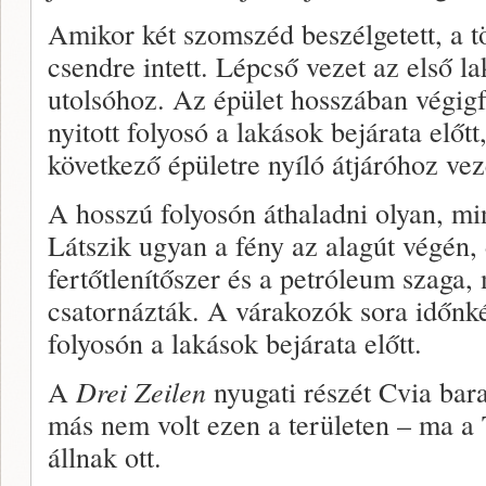
Amikor két szomszéd beszélgetett, a tö
csendre intett. Lépcső vezet az első l
utolsóhoz. Az épület hosszában végig
nyitott folyosó a lakások bejárata előtt
következő épületre nyíló átjáróhoz vez
A hosszú folyosón áthaladni olyan, mi
Látszik ugyan a fény az alagút végén, 
fertőtlenítőszer és a petróleum szaga,
csatornázták. A várakozók sora időnk
folyosón a lakások bejárata előtt.
A
Drei Zeilen
nyugati részét Cvia bar
más nem volt ezen a területen – ma a
állnak ott.