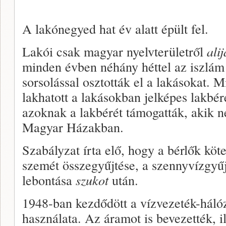
A lakónegyed hat év alatt épült fel.
Lakói csak magyar nyelvterületről
alij
minden évben néhány héttel az iszlám 
sorsolással osztották el a lakásokat. 
lakhatott a lakásokban jelképes lakbér
azoknak a lakbérét támogatták, akik n
Magyar Házakban.
Szabályzat írta elő, hogy a bérlők köte
szemét összegyűjtése, a szennyvízgyűjt
lebontása
szukot
után.
1948-ban kezdődött a vízvezeték-hálóza
használata. Az áramot is bevezették, il