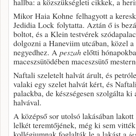
hallba: a közszükségleti cikkek, a heri
Mikor Haia Kohne felhagyott a keresk
Jedidia Lock folytatta. Aztán ő is be
boltot, és a Klein testvérek szódapal
dolgozni a Haneviim utcában, közel 
negyedhez. A
peszah
előtti hónapokba
maceszsütödében maceszsütő mesterne
Naftali szeletelt halvát árult, és petr
valaki egy szelet halvát kért, és Nafta
palackba, de készségesen szolgálta ki
halvával.
A középső sor utolsó lakásában lakott
lelkét teremtőjének, még ki sem vitték
kollégiumnak foglalták le a lakást a
je