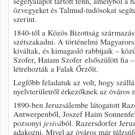
segélyalapot tartott fenn, amelyből a 
özvegyeket és Talmud-tudósokat segítet
szerint.
1840-től a Közös Bizottság származási
szétszakadni. A történelmi Magyarors
kiváltak, és kimagasló rabbijaik – köz
Szofer, Hatam Szofer elsőszülött fia –
létrehozták a Falak Őrzőit.
Legfőbb feladatuk az volt, hogy száll
nyelvterületről érkezőknek az óváros
1890-ben Jeruzsálembe látogatott Raz
Antwerpenből, Joszef Haim Sonnenfeld
pozsonyi
jesivá
ból. Razersdorfer Jeruz
adakozni. Mivel az óváros már túlzsúfol