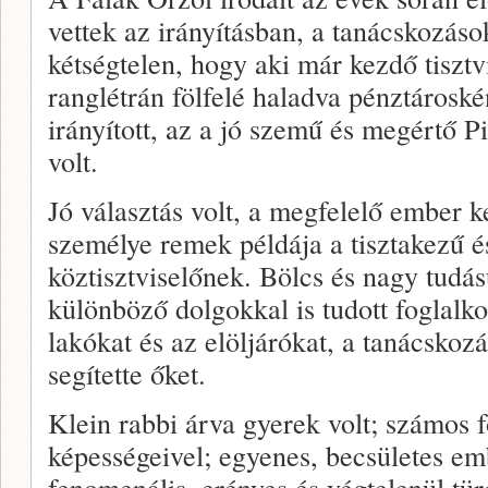
vettek az irányításban, a tanácskozás
kétségtelen, hogy aki már kezdő tisztv
ranglétrán fölfelé haladva pénztároskén
irányított, az a jó szemű és megértő 
volt.
Jó választás volt, a megfelelő ember k
személye remek példája a tisztakezű é
köztisztviselőnek. Bölcs és nagy tudá
különböző dolgokkal is tudott foglalk
lakókat és az elöljárókat, a tanácskoz
segítette őket.
Klein rabbi árva gyerek volt; számos f
képességeivel; egyenes, becsületes e
fenomenális, erényes és végtelenül tür