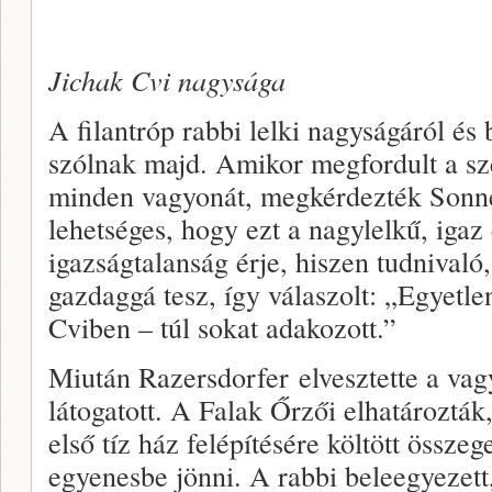
Jichak Cvi nagysága
A filantróp rabbi lelki nagyságáról é
szólnak majd. Amikor megfordult a sze
minden vagyonát, megkérdezték Sonne
lehetséges, hogy ezt a nagylelkű, igaz
igazságtalanság érje, hiszen tudnival
gazdaggá tesz, így válaszolt: „Egyetle
Cviben – túl sokat adakozott.”
Miután Razersdorfer elvesztette a vag
látogatott. A Falak Őrzői elhatározták
első tíz ház felépítésére költött össze
egyenesbe jönni. A rabbi beleegyezett