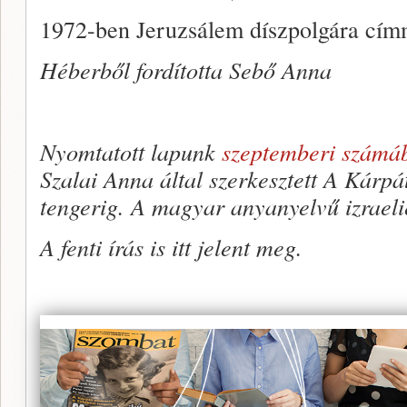
1972-ben Jeruzsálem díszpolgára címm
Héberből fordította Sebő Anna
Nyomtatott lapunk
szeptemberi számá
Szalai Anna által szerkesztett A Kárp
tengerig. A magyar anyanyelvű izraeli
A fenti írás is itt jelent meg.