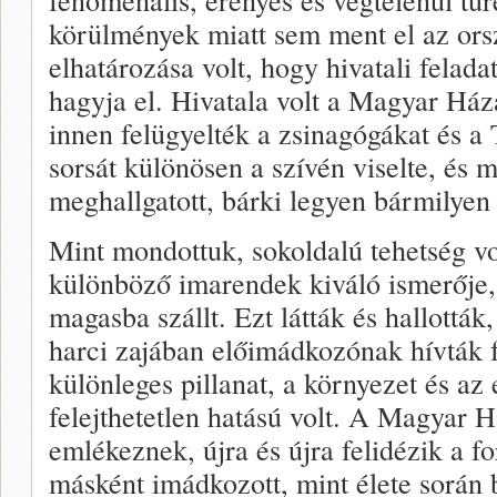
körülmények miatt sem ment el az orsz
elhatározása volt, hogy hivatali felad
hagyja el. Hivatala volt a Magyar Ház
innen felügyelték a zsinagógákat és a 
sorsát különösen a szívén viselte, és 
meghallgatott, bárki legyen bármilyen
Mint mondottuk, sokoldalú tehetség vo
különböző imarendek kiváló ismerője,
magasba szállt. Ezt látták és hallották
harci zajában előimádkozónak hívták 
különleges pillanat, a környezet és a
felejthetetlen hatású volt. A Magyar H
emlékeznek, újra és újra felidézik a f
másként imádkozott, mint élete során 