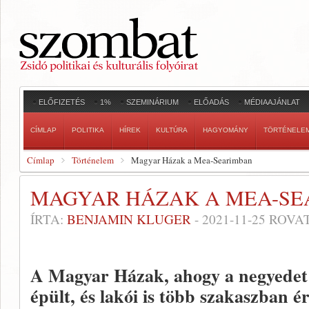
ELŐFIZETÉS
1%
SZEMINÁRIUM
ELŐADÁS
MÉDIAAJÁNLAT
CÍMLAP
POLITIKA
HÍREK
KULTÚRA
HAGYOMÁNY
TÖRTÉNELE
Címlap
Történelem
Magyar Házak a Mea-Searimban
MAGYAR HÁZAK A MEA-SE
ÍRTA:
BENJAMIN KLUGER
-
2021-11-25
ROVAT
A Magyar Házak, ahogy a negyedet 
épült, és lakói is több szakaszban é