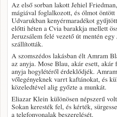
Az első sorban lakott Jehiel Friedman,
mágiával foglalkozott, és ólmot öntött
Udvarukban kenyérmaradékot gyűjtött
előtti héten a Cvia barakkja mellett ö
Jeruzsálem felé vezető út mentén egy
szállították.
A szomszédos lakásban élt Amram Bla
az anyja. Mose Blau, akár esett, akár 
anyja hogylétéről érdeklődjék. Amram
vőlegényeknek varrt kaftánokat, és k
közeledtével alig győzte a munkát.
Eliazar Klein különösen népszerű volt,
Sokan keresték fel, és kérték, sürgesse
a telefonvonalak beszerelését.