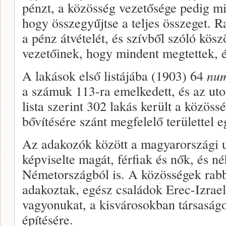
pénzt, a közösség vezetősége pedig m
hogy összegyűjtse a teljes összeget. R
a pénz átvételét, és szívből szóló kös
vezetőinek, hogy mindent megtettek, és
A lakások első listájába (1903) 64
nu
a számuk 113-ra emelkedett, és az ut
lista szerint 302 lakás került a közös
bővítésére szánt megfelelő területtel e
Az adakozók között a magyarországi u
képviselte magát, férfiak és nők, és n
Németországból is. A közösségek rabb
adakoztak, egész családok Erec-Izrael 
vagyonukat, a kisvárosokban társaság
építésére.