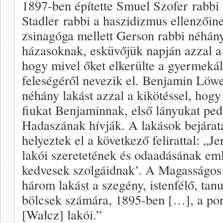
1897-ben építette Smuel Szofer rabb
Stadler rabbi a haszidizmus ellenzőin
zsinagóga mellett Gerson rabbi néhány l
házasoknak, esküvőjük napján azzal a f
hogy mivel őket elkerülte a gyermekál
feleségéről nevezik el. Benjamin Löw
néhány lakást azzal a kikötéssel, hogy
fiukat Benjaminnak, első lányukat ped
Hadaszának hívják. A lakások bejárata
helyeztek el a következő felirattal: „J
lakói szeretetének és odaadásának eml
kedvesek szolgáidnak’. A Magasságos 
három lakást a szegény, istenfélő, ta
bölcsek számára, 1895-ben […], a po
[Wałcz] lakói.”