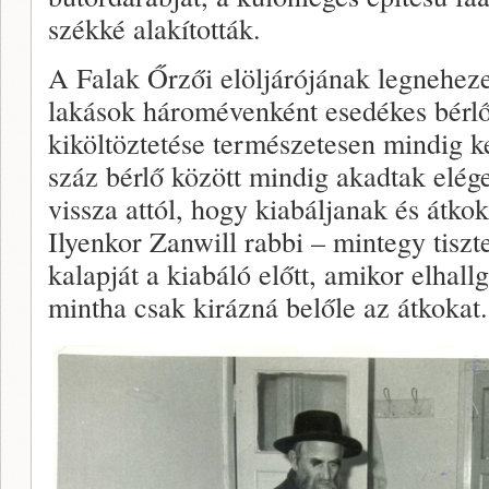
székké alakították.
A Falak Őrzői elöljárójának legneheze
lakások háromévenként esedékes bérlő
kiköltöztetése természetesen mindig ke
száz bérlő között mindig akadtak elég
vissza attól, hogy kiabáljanak és átkok
Ilyenkor Zanwill rabbi – mintegy tiszt
kalapját a kiabáló előtt, amikor elhall
mintha csak kirázná belőle az átkokat.