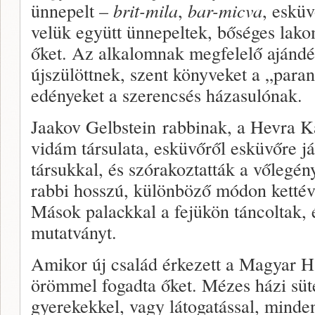
ünnepelt –
brit-mila
,
bar-micva
, esküv
velük együtt ünnepeltek, bőséges lak
őket. Az alkalomnak megfelelő ajándék
újszülöttnek, szent könyveket a „paran
edényeket a szerencsés házasulónak.
Jaakov Gelbstein rabbinak, a Hevra K
vidám társulata, esküvőről esküvőre j
társukkal, és szórakoztatták a vőlegé
rabbi hosszú, különböző módon kettévál
Mások palackkal a fejükön táncoltak, 
mutatványt.
Amikor új család érkezett a Magyar H
örömmel fogadta őket. Mézes házi süt
gyerekekkel, vagy látogatással, minden