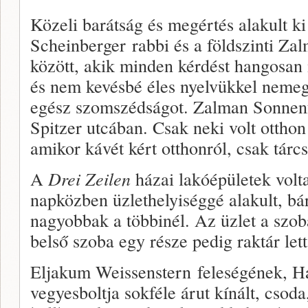
Közeli barátság és megértés alakult ki
Scheinberger rabbi és a földszinti Za
között, akik minden kérdést hangosan 
és nem kevésbé éles nyelvükkel nemeg
egész szomszédságot. Zalman Sonnenfe
Spitzer utcában. Csak neki volt otthon
amikor kávét kért otthonról, csak tárcs
A
Drei Zeilen
házai lakóépületek volt
napközben üzlethelyiséggé alakult, bá
nagyobbak a többinél. Az üzlet a szobák
belső szoba egy része pedig raktár lett
Eljakum Weissenstern feleségének, H
vegyesboltja sokféle árut kínált, csod