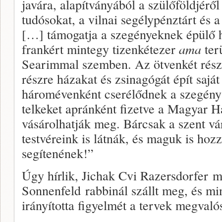
javára, alapítványából a szülőföldjér
tudósokat, a vilnai segélypénztárt és a
[…] támogatja a szegényeknek épülő 
frankért mintegy tizenkétezer
ama
ter
Searimmal szemben. Az ötvenkét részre
részre házakat és zsinagógát épít sajá
háromévenként cserélődnek a szegény
telkeket apránként fizetve a Magyar 
vásárolhatják meg. Bárcsak a szent vá
testvéreink is látnák, és maguk is ho
segítenének!”
Úgy hírlik, Jichak Cvi Razersdorfer m
Sonnenfeld rabbinál szállt meg, és mi
irányította figyelmét a tervek megvalós