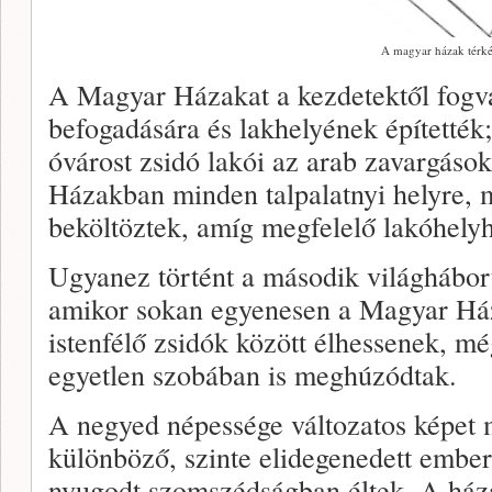
A magyar házak térk
A Magyar Házakat a kezdetektől fogv
befogadására és lakhelyének építették
óvárost zsidó lakói az arab zavargáso
Házakban minden talpalatnyi helyre, m
beköltöztek, amíg megfelelő lakóhelyh
Ugyanez történt a második világhábor
amikor sokan egyenesen a Magyar Ház
istenfélő zsidók között élhessenek, m
egyetlen szobában is meghúzódtak.
A negyed népessége változatos képet 
különböző, szinte elidegenedett ember
nyugodt szomszédságban éltek. A házak