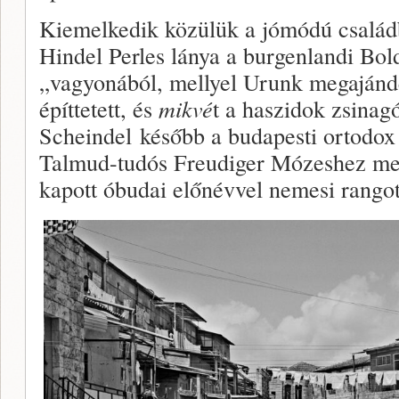
Kiemelkedik közülük a jómódú családb
Hindel Perles lánya a burgenlandi Bol
„vagyonából, mellyel Urunk megajándé
építtetett, és
mikvé
t a haszidok zsinagó
Scheindel később a budapesti ortodox
Talmud-tudós Freudiger Mózeshez men
kapott óbudai előnévvel nemesi rangot