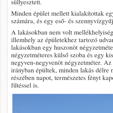
süllyesztett.
Minden épület mellett kialakítottak eg
számára, és egy eső- és szennyvízgyűjt
A lakásokban nem volt mellékhelyiség
illemhely az épületekhez tartozó udva
lakásokban egy huszonöt négyzetméter
négyzetméteres külső szoba és egy kis
negyven-negyvenöt négyzetméter. Az 
irányban épültek, minden lakás délre n
részében napot, természetes fényt kap
fűtéssel is.