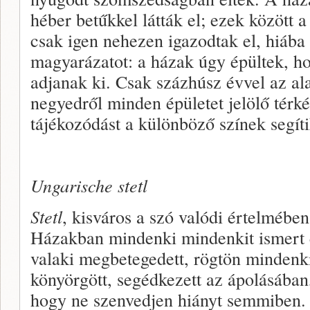
héber betűkkel látták el; ezek között 
csak igen nehezen igazodtak el, hiába
magyarázatot: a házak úgy épültek, h
adjanak ki. Csak százhúsz évvel az ala
negyedről minden épületet jelölő tér
tájékozódást a különböző színek segíti
Ungarische stetl
Stetl
, kisváros a szó valódi értelmébe
Házakban mindenki mindenkit ismert é
valaki megbetegedett, rögtön mindenk
könyörgött, segédkezett az ápolásában
hogy ne szenvedjen hiányt semmiben.