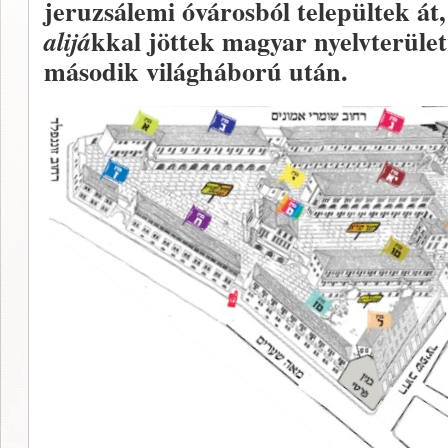
jeruzsálemi óvárosból települtek át
kkal jöttek magyar nyelvterület
alijá
második világháború után.