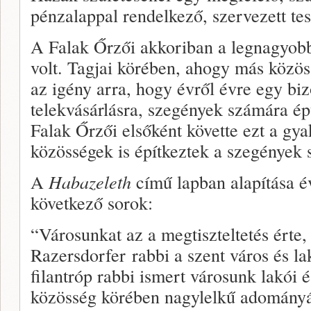
pénzalappal rendelkező, szervezett tes
A Falak Őrzői akkoriban a legnagyob
volt. Tagjai körében, ahogy más közös
az igény arra, hogy évről évre egy bi
telekvásárlásra, szegények számára é
Falak Őrzői elsőként követte ezt a gya
közösségek is építkeztek a szegények
A
Habazeleth
című lapban alapítása é
következő sorok:
“Városunkat az a megtiszteltetés érte
Razersdorfer rabbi a szent város és la
filantróp rabbi ismert városunk lakói
közösség körében nagylelkű adományár