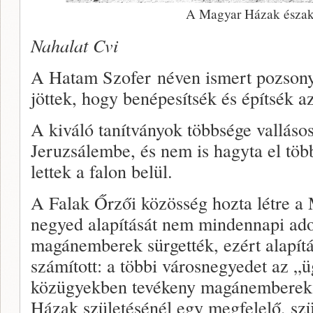
A Magyar Házak északi
Nahalat Cvi
A Hatam Szofer néven ismert pozsonyi
jöttek, hogy benépesítsék és építsék a
A kiváló tanítványok többsége valláso
Jeruzsálembe, és nem is hagyta el több
lettek a falon belül.
A Falak Őrzői közösség hozta létre a
negyed alapítását nem mindennapi ado
magánemberek sürgették, ezért alapít
számított: a többi városnegyedet az „
közügyekben tevékeny magánemberek
Házak születésénél egy megfelelő, sz