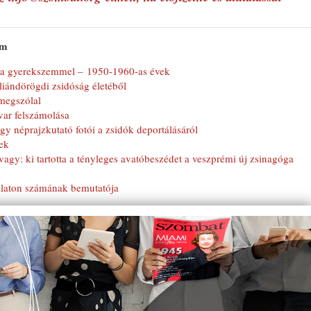
ám
arca gyerekszemmel – 1950-1960-as évek
liándörögdi zsidóság életéből
megszólal
var felszámolása
y néprajzkutató fotói a zsidók deportálásáról
ek
vagy: ki tartotta a tényleges avatóbeszédet a veszprémi új zsinagóga
laton számának bemutatója