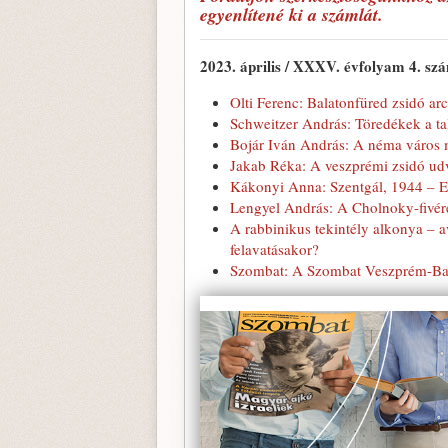
egyenlítené ki a számlát.
2023. április / XXXV. évfolyam 4. sz
Olti Ferenc: Balatonfüred zsidó 
Schweitzer András: Töredékek a ta
Bojár Iván András: A néma város 
Jakab Réka: A veszprémi zsidó ud
Kákonyi Anna: Szentgál, 1944 – Eg
Lengyel András: A Cholnoky-fivér
A rabbinikus tekintély alkonya – a
felavatásakor?
Szombat: A Szombat Veszprém-Ba