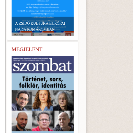
EMLÉKTÁBLÁT ÁLLÍTOTTAK
A KÖRÖSTARCSÁRÓL
ELHURCOLT ZSIDÓSÁG
TISZTELETÉRE
MEGJELENT