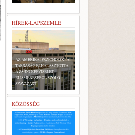
HÍREK-LAPSZEMLE
AZ AMERIKAI PSZICHOLÓGIAI
TÁRSASÁG ELHALASZTOTTA
A ZSIDÓ KÉPVISELET
ELISMERÉSÉRŐL SZÓLÓ
SZAVAZÁST
KÖZÖSSÉG