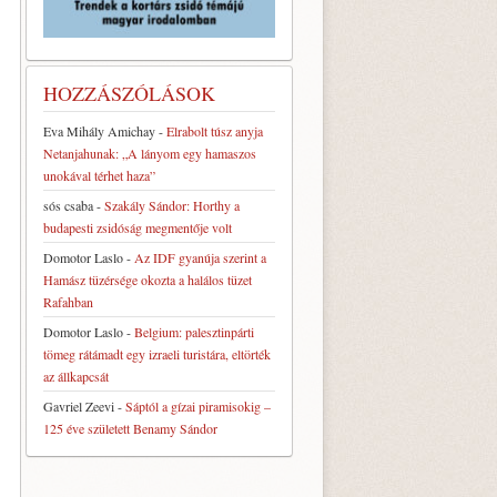
HOZZÁSZÓLÁSOK
Eva Mihály Amichay
-
Elrabolt túsz anyja
Netanjahunak: „A lányom egy hamaszos
unokával térhet haza”
sós csaba
-
Szakály Sándor: Horthy a
budapesti zsidóság megmentője volt
Domotor Laslo
-
Az IDF gyanúja szerint a
Hamász tüzérsége okozta a halálos tüzet
Rafahban
Domotor Laslo
-
Belgium: palesztinpárti
tömeg rátámadt egy izraeli turistára, eltörték
az állkapcsát
Gavriel Zeevi
-
Sáptól a gízai piramisokig –
125 éve született Benamy Sándor