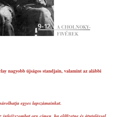
ay nagyobb újságos standjain, valamint az alábbi
ásárolhatja egyes lapszámainkat.
az
info@szombat.org
címen, ha előfizetne és átutalással