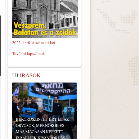
2023. áprilisi szám cikkei
További lapszámok
ÚJ
ÍRÁSOK
REKORDSZINTET ÉRT EL AZ
ORVOSOK, MÉRNÖKÖK ÉS
MÁS MAGASAN KÉPZETT
IZRAELIEK KIVÁNDORLÁSA