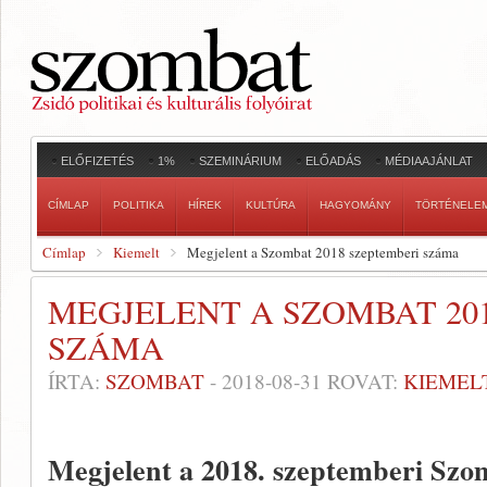
ELŐFIZETÉS
1%
SZEMINÁRIUM
ELŐADÁS
MÉDIAAJÁNLAT
CÍMLAP
POLITIKA
HÍREK
KULTÚRA
HAGYOMÁNY
TÖRTÉNELE
Címlap
Kiemelt
Megjelent a Szombat 2018 szeptemberi száma
MEGJELENT A SZOMBAT 20
SZÁMA
ÍRTA:
SZOMBAT
-
2018-08-31
ROVAT:
KIEMEL
Megjelent a 2018. szeptemberi Sz