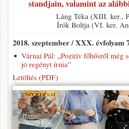
standjain, valamint az aláb
Láng Téka (XIII. ker., P
Írók Boltja (VI. ker. An
2018. szeptember / XXX. évfolyam 
Várnai Pál: „Pozitív főhősről még 
jó regényt írnia”
Letöltés (PDF)