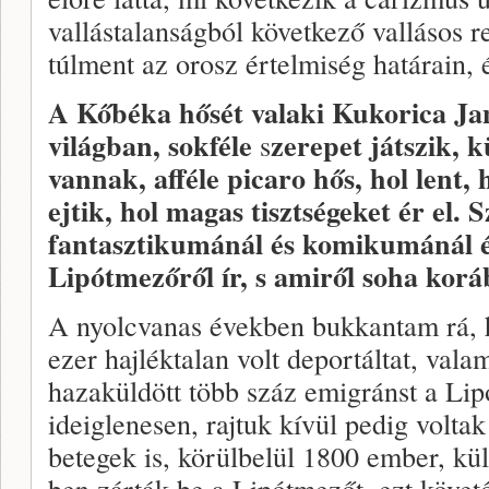
vallástalanságból következő vallásos r
túlment az orosz értelmiség határain, 
A Kőbéka hősét valaki Kukorica Jan
világban, sokféle
zerepet játszik, 
s
vannak, afféle picaro hős, hol lent, 
ejtik, hol magas tisztségeket ér el
fantasztikumánál és komikumánál é
Lipótmezőről ír, s amiről soha kor
A nyolcvanas években bukkantam rá,
ezer hajléktalan volt deportáltat, vala
hazaküldött több száz emigránst a Lip
ideiglenesen, rajtuk kívül pedig voltak
betegek is, körülbelül 1800 ember, k
ben zárták be a Lipótmezőt, ezt követő