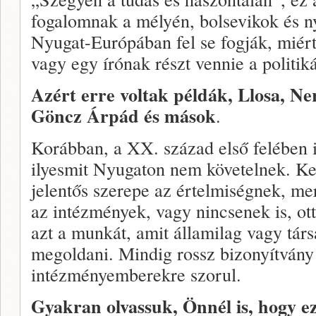
fogalomnak a mélyén, bolsevikok és n
Nyugat-Európában fel se fogják, miért
vagy egy írónak részt vennie a politik
Azért erre voltak példák, Llosa, 
Göncz Árpád és mások
.
Korábban, a XX. század első felében i
ilyesmit Nyugaton nem követelnek. Ke
jelentős szerepe az értelmiségnek, m
az intézmények, vagy nincsenek is, ot
azt a munkát, amit államilag vagy tár
megoldani. Mindig rossz bizonyítvány 
intézményemberekre szorul.
Gyakran olvassuk, Önnél is, hogy ez