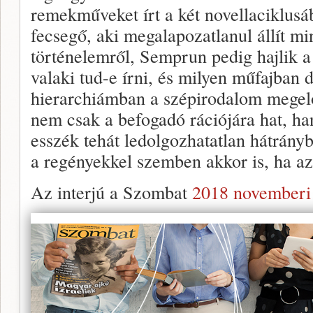
remekműveket írt a két novellaciklus
fecsegő, aki megalapozatlanul állít mi
történelemről, Semprun pedig hajlik a
valaki tud-e írni, és milyen műfajban 
hierarchiámban a szépirodalom megelő
nem csak a befogadó rációjára hat, ha
esszék tehát ledolgozhatatlan hátrányb
a regényekkel szemben akkor is, ha a
Az interjú a Szombat
2018 novemberi