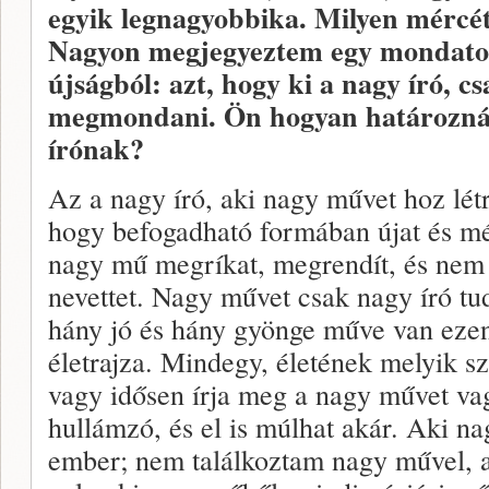
egyik legnagyobbika. Milyen
mércét
Nagyon megjegyeztem egy mondatot
újságból: azt, hogy ki a nagy író, c
megmondani. Ön hogyan határozná 
írónak?
Az a nagy író, aki nagy művet hoz lé
hogy befogadható formában újat és mé
nagy mű megríkat, megrendít, és nem 
nevettet. Nagy művet csak nagy író tu
hány jó és hány gyönge műve van ezen
életrajza. Mindegy, életének melyik 
vagy idősen írja meg a nagy művet va
hullámzó, és el is múlhat akár. Aki n
ember; nem találkoztam nagy művel, a