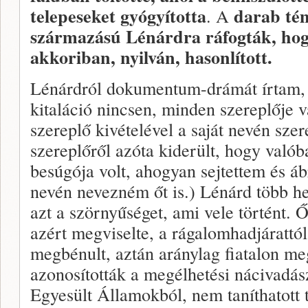
telepeseket gyógyította
darab tém
. A
származású Lénárdra ráfogták, hog
akkoriban, nyilván, hasonlított.
Lénárdról dokumentum-drámát írtam,
kitaláció nincsen, minden szereplője v
szereplő kivételével a saját nevén szer
szereplőről azóta kiderült, hogy való
besúgója volt, ahogyan sejtettem és áb
nevén nevezném őt is.) Lénárd több he
azt a szörnyűséget, ami vele történt. 
azért megviselte, a rágalomhadjárattól
megbénult, aztán aránylag fiatalon me
azonosították a megélhetési nácivadász
Egyesült Államokból, nem taníthatott 