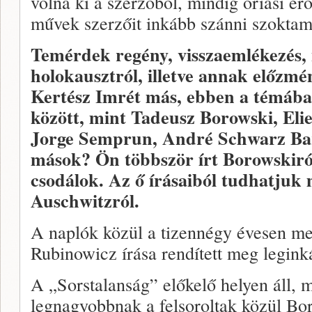
volna ki a szerzőből, mindig óriási er
művek szerzőit inkább szánni szoktam
Temérdek regény, visszaemlékezés, 
holokausztról, illetve annak előzmé
Kertész Imrét más, ebben a témába
között, mint Tadeusz Borowski, Elie
Jorge Semprun, André Schwarz Bar
mások? Ön többször írt Borowskiról
csodálok. Az ő írásaiból tudhatjuk 
Auschwitzról.
A naplók közül a tizennégy évesen m
Rubinowicz írása rendített meg legink
A „Sorstalanság” előkelő helyen áll, m
legnagyobbnak a felsoroltak közül Bor