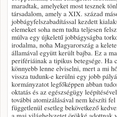
maradtak, amelyeket most tesznek tön
társadalom, amely a XIX. század máso
jobbágyfelszabadítással kezdett kialak
elemeket soha nem tudta teljesen fels
múlva egy újkeletű jobbágyságba tork
irodalma, noha Magyarország a kelete
államával együtt került bajba. Ez a ma
perifériáinak a tipikus betegsége. Ha
könnyebb lenne elviselni, mert a mi hő
vissza tudunk-e kerülni egy jobb pály
kormányzatot legfőképpen abban tudom
oktatás és az egészségügy leépítéséve
további atomizálásával nem készíti fel
függetlenül esetleg bekövetkező kedve
a mai világhelyzetet örökké adottnak v