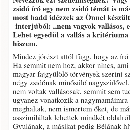
zsidó író egy nem zsidó témát is má
most hadd idézzek az Önnel készül
interjúból: „nem vagyok vallásos, e
Lehet egyedül a vallás a kritérium
hiszem.
Mindez jórészt attól függ, hogy az író
Ha semmit nem hoz, akkor nincs, ami 
magyar fajgyűlölő törvények szerint s
négy zsidónak minősülő nagyszülővel
nem voltak vallásosak, semmit sem tud
ugyanez vonatkozik a nagymamáimra 
meghaltak, nem ismertem őket, de már
asszimiláltak lehettek mindkét oldalr
Gyulának, a másikat pedig Bélának hív