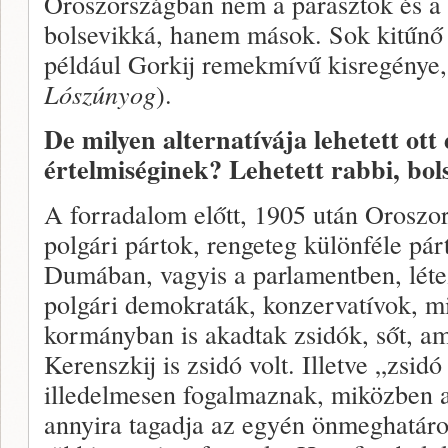
Oroszországban nem a parasztok és a 
bolsevikká, hanem mások. Sok kitűnő 
például Gorkij remekmívű kisregénye
Lószúnyog
).
De milyen alternatívája lehetett ott 
értelmiséginek? Lehetett rabbi, bols
A forradalom előtt, 1905 után Oroszo
polgári pártok, rengeteg különféle párt
Dumában, vagyis a parlamentben, léte
polgári demokraták, konzervatívok, m
kormányban is akadtak zsidók, sőt, am
Kerenszkij is zsidó volt. Illetve „zsi
illedelmesen fogalmaznak, miközben a
annyira tagadja az egyén önmeghatáro