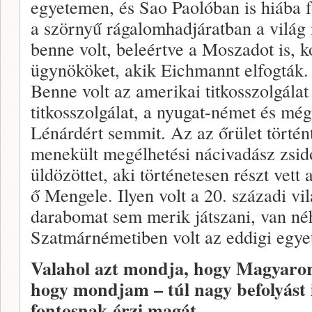
egyetemen, és Sao Paolóban is hiába f
a szörnyű rágalomhadjáratban a világ 
benne volt, beleértve a Moszadot is, 
ügynököket, akik Eichmannt elfogták. 
Benne volt az amerikai titkosszolgála
titkosszolgálat, a nyugat-német és mé
Lénárdért semmit. Az az őrület történ
menekült megélhetési nácivadász zsi
üldözöttet, aki történetesen részt vett
ő Mengele. Ilyen volt a 20. századi v
darabomat sem merik játszani, van néh
Szatmárnémetiben volt az eddigi egye
Valahol azt mondja, hogy Magyaror
hogy mondjam – túl nagy befolyást 
fontosnak érzi magát.