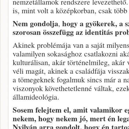
nemzetállamok rendszere levezethető.
is, mint volt a középkorban, csak több
Nem gondolja
hogy a gyökerek, a 
,
szorosan összefügg az identitás pr
Akinek problémája van a saját milyen
valamilyen sokasághoz csatlakozni akár
kulturálisan, akár történelmileg, akár
véli magát, akinek a családfája vissza
a tömegeknek fogalmuk sincs már a na
viszonyok követhetetlenné váltak, ezeke
államideológia.
Sosem felejtem el, amit valamikor 
nekem, hogy nekem jó, mert én lega
Nyilván arra gondolt, hogy én tart