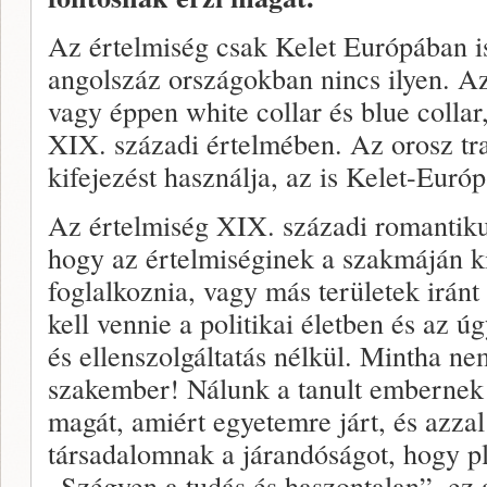
Az értelmiség csak Kelet Európában i
angolszáz országokban nincs ilyen. Az,
vagy éppen white collar és blue collar
XIX. századi értelmében. Az orosz trad
kifejezést használja, az is Kelet-Európ
Az értelmiség XIX. századi romantikus
hogy az értelmiséginek a szakmáján kí
foglalkoznia, vagy más területek iránt 
kell vennie a politikai életben és az 
és ellenszolgáltatás nélkül. Mintha ne
szakember! Nálunk a tanult embernek s
magát, amiért egyetemre járt, és azzal
társadalomnak a járandóságot, hogy plu
„Szégyen a tudás és haszontalan”, ez