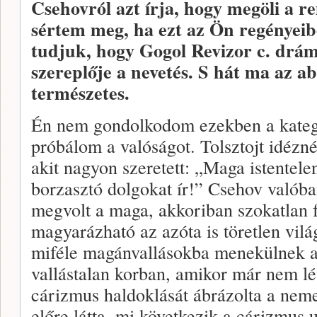
Csehovról azt írja, hogy megöli a
sértem meg, ha ezt az Ön regényeib
tudjuk, hogy Gogol Revizor c. drámá
szereplője a nevetés. S hát ma az a
természetes.
Én nem gondolkodom ezekben a kategó
próbálom a valóságot. Tolsztojt idéz
akit nagyon szeretett: „Maga istentel
borzasztó dolgokat ír!” Csehov valóban
megvolt a maga, akkoriban szokatlan fe
magyarázható az azóta is töretlen világ
miféle magánvallásokba menekülnek a
vallástalan korban, amikor már nem lé
cárizmus haldoklását ábrázolta a neme
előre látta, mi következik a cárizmus u