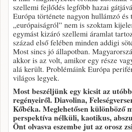
szellemi fejlődés legfőbb hazai gátjává
Európa története nagyon hullámzó és 
„európaiságról” nem is szoktam kijelen
egymást kizáró szellemi áramlat tarto
század első felében minden addigi söté
Most sincs jó állapotban. Magyarorszá
akkor is az volt, amikor egy része vag
alá került. Problémáink Európa perifé
világos legyek.
Most beszéljünk egy kicsit az utóbb
regényeiről. Diavolina, Feleségverse
Kőbéka. Meglehetősen különböző m
perspektíva nélküli, kaotikus, abszu
Önt olvasva eszembe jut az orosz zsi