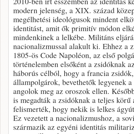
2010-ben írt esszémben az identitás k
modern jelenség, a XIX. század közep
megélhetési ideológusok mindent elköv
identitást, amit ők primitív módon elk
mindenkinek a lelkébe. Militáns eljár
nacionalizmussal alakult ki. Ehhez a
1805-ös Code Napoléon, az első polgá
történelemben elsőként a zsidóknak a
háborús célból, hogy a francia zsidók,
állampolgárok, bevethetők legyenek a
angolok meg az oroszok ellen. Később
is megadták a zsidóknak a teljes körű
felismerték, hogy nekik is lelkes ágyú
Ez vezetett a nacionalizmushoz, a sov
származik az egyéni identitás militari