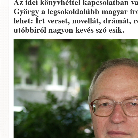
Az idei könyvhéttel kapcsolatban va
György a legsokoldalúbb magyar író
lehet: Írt verset, novellát, drámát, 
utóbbiról nagyon kevés szó esik.