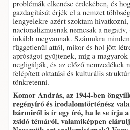
problémák elkenése érdekében, és ho
gazdagítását érjék el a nemzet többs
lengyelekre azért szoktam hivatkozni,
nacionalizmusnak nemcsak a negatív, d
inkább megvannak. Számukra minden é
függetlenül attól, mikor és hol jött lé
apróságot gyűjtenek, míg a magyarok
negligálják, és az előző nemzedékek n
felépített oktatási és kulturális struktú
tönkretenni.
Komor András, az 1944-ben öngyilko
regényíró és irodalomtörténész val
bármiről is ír egy író, ha le se írja a
zsidó témáról, valamiképpen elárul
Nevezzük ezt szellemiségnek? Vagy a