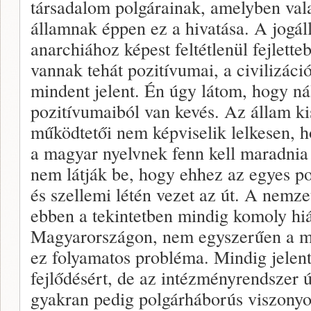
társadalom polgárainak, amelyben vala
államnak éppen ez a hivatása. A jogál
anarchiához képest feltétlenül fejlett
vannak tehát pozitívumai, a civilizáció
mindent jelent. Én úgy látom, hogy n
pozitívumaiból van kevés. Az állam kis
működtetői nem képviselik lelkesen, 
a magyar nyelvnek fenn kell maradnia é
nem látják be, hogy ehhez az egyes pol
és szellemi létén vezet az út. A nemze
ebben a tekintetben mindig komoly hi
Magyarországon, nem egyszerűen a mo
ez folyamatos probléma. Mindig jelen
fejlődésért, de az intézményrendszer ú
gyakran pedig polgárháborús viszonyok