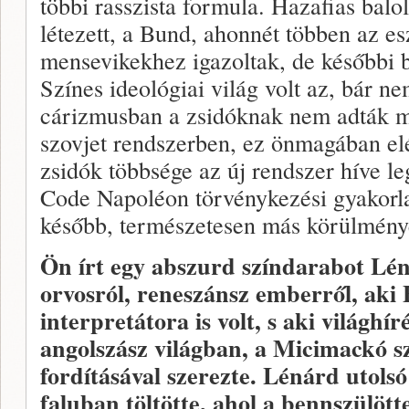
többi rasszista formula. Hazafias balol
létezett, a Bund, ahonnét többen az e
mensevikekhez igazoltak, de későbbi b
Színes ideológiai világ volt az, bár ne
cárizmusban a zsidóknak nem adták me
szovjet rendszerben, ez önmagában elé
zsidók többsége az új rendszer híve le
Code Napoléon törvénykezési gyakorlat
később, természetesen más körülmény
Ön írt egy abszurd színdarabot Lén
orvosról, reneszánsz emberről, aki 
interpretátora is volt, s aki világhír
angolszász világban, a Micimackó
s
fordításával szerezte. Lénárd utolsó
faluban töltötte, ahol a bennszülött