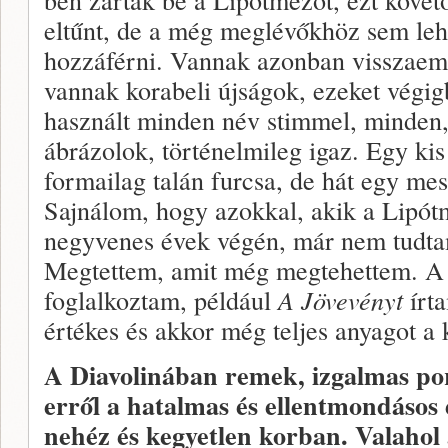
eltűnt, de a még meglévőkhöz sem lehe
hozzáférni. Vannak azonban visszaem
vannak korabeli újságok, ezeket végi
használt minden név stimmel, minden,
ábrázolok, történelmileg igaz. Egy kis
formailag talán furcsa, de hát egy me
Sajnálom, hogy azokkal, akik a Lipót
negyvenes évek végén, már nem tudta
Megtettem, amit még megtehettem. A
foglalkoztam, például
A Jövevényt
írta
értékes és akkor még teljes anyagot a
A Diavolinában remek, izgalmas por
erről a hatalmas és ellentmondásos 
nehéz és kegyetlen korban. Valahol