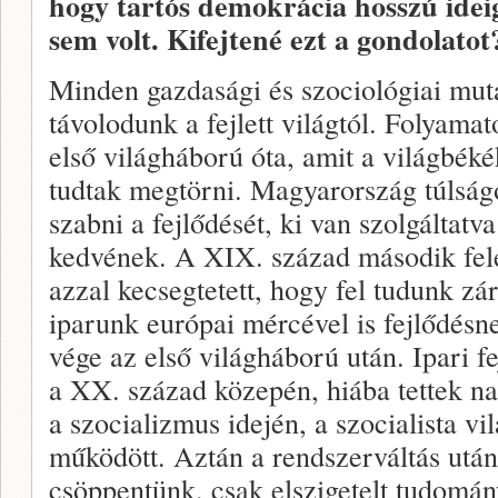
hogy tartós demokrácia
hosszú ide
sem volt. Kifejtené ezt a gondolatot
Minden gazdasági és szociológiai muta
távolodunk a fejlett világtól. Folyama
első világháború óta, amit a világbék
tudtak megtörni. Magyarország túlság
szabni a fejlődését, ki van szolgáltat
kedvének. A XIX. század második fel
azzal kecsegtetett, hogy fel tudunk z
iparunk európai mércével is fejlődésn
vége az első világháború után. Ipari 
a XX. század közepén, hiába tettek na
a szocializmus idején, a szocialista vi
működött. Aztán a rendszerváltás utá
csöppentünk, csak elszigetelt tudomán