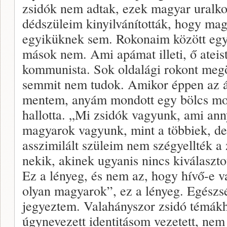
zsidók nem adtak, ezek magyar uralko
dédszüleim kinyilvánították, hogy mag
egyiküknek sem. Rokonaim között egy
mások nem. Ami apámat illeti, ő ateis
kommunista. Sok oldalági rokont megö
semmit nem tudok. Amikor éppen az ál
mentem, anyám mondott egy bölcs mon
hallotta. „Mi zsidók vagyunk, ami ann
magyarok vagyunk, mint a többiek, de
asszimilált szüleim nem szégyellték a
nekik, akinek ugyanis nincs kiválaszto
Ez a lényeg, és nem az, hogy hívő-e 
olyan magyarok”, ez a lényeg. Egészs
jegyeztem. Valahányszor zsidó témákh
úgynevezett identitásom vezetett, ne