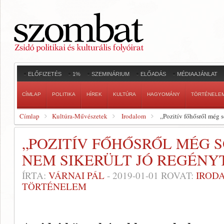
ELŐFIZETÉS
1%
SZEMINÁRIUM
ELŐADÁS
MÉDIAAJÁNLAT
CÍMLAP
POLITIKA
HÍREK
KULTÚRA
HAGYOMÁNY
TÖRTÉNELE
Címlap
Kultúra-Művészetek
Irodalom
„Pozitív főhősről még s
„POZITÍV FŐHŐSRŐL MÉG 
NEM SIKERÜLT JÓ REGÉNYT
ÍRTA:
VÁRNAI PÁL
-
2019-01-01
ROVAT:
IROD
TÖRTÉNELEM