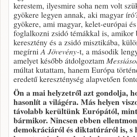
kerestem, ilyesmire soha nem volt sz
gyökere legyen annak, aki magyar író
gyökere, ami magyar, kelet-európai é
foglalkozni zsidó témákkal is, amiko
keresztény és a zsidó misztikába, kü
megírni
A Jövevény-
t, a második leng
amelyet később átdolgoztam
Messiáso
múltat kutattam, hanem Európa történ
eredetű kereszténység alapvetően font
Ön a mai helyzetről azt gondolja, 
hasonlít a világéra. Más helyen visz
távolabb kerültünk Európától, min
bármikor. Nincsen ebben ellentmon
demokráciáról és diktatúráról is, s h