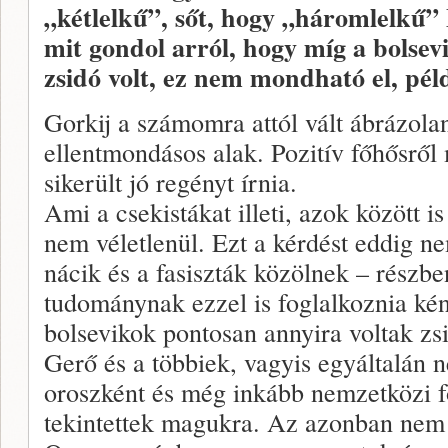
„kétlelkű”, sőt, hogy „háromlelkű
mit gondol arról, hogy míg a bolsev
zsidó volt, ez nem mondható el, péld
Gorkij a számomra attól vált ábrázola
ellentmondásos alak. Pozitív főhősrő
sikerült jó regényt írnia.
Ami a csekistákat illeti, azok között is
nem véletlenül. Ezt a kérdést eddig n
nácik és a fasiszták közölnek – részbe
tudománynak ezzel is foglalkoznia ké
bolsevikok pontosan annyira voltak zs
Gerő és a többiek, vagyis egyáltalán n
oroszként és még inkább nemzetközi 
tekintettek magukra. Az azonban nem 