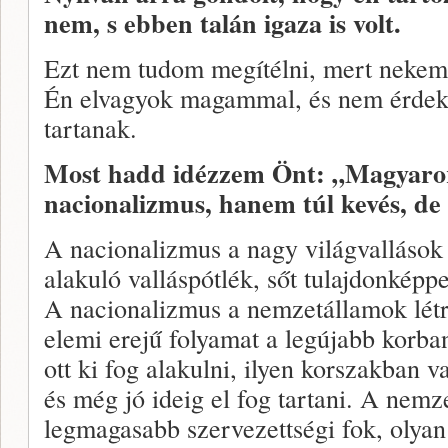
nem, s ebben talán igaza is volt.
Ezt nem tudom megítélni, mert nekem
Én elvagyok magammal, és nem érdek
tartanak.
Most hadd idézzem Önt: „Magyaror
nacionalizmus, hanem túl kevés, de a
A nacionalizmus a nagy világvallások 
alakuló valláspótlék, sőt tulajdonképp
A nacionalizmus a nemzetállamok létre
elemi erejű folyamat a legújabb korba
ott ki fog alakulni, ilyen korszakban v
és még jó ideig el fog tartani. A nemz
legmagasabb szervezettségi fok, olyan é