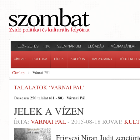
ELŐFIZETÉS
1%
SZEMINÁRIUM
ELŐADÁS
MÉDIAAJÁNLAT
CÍMLAP
POLITIKA
HÍREK
KULTÚRA
HAGYOMÁNY
TÖRTÉNELE
Címlap
Várnai Pál
TALÁLATOK ‘VÁRNAI PÁL’
250
61
80
Várnai Pál
Összesen
találat (
-
) :
.
JELEK A VÍZEN
ÍRTA:
VÁRNAI PÁL
-
2015-08-18
ROVAT:
KUL
Frigyesi Niran Judit zenetört