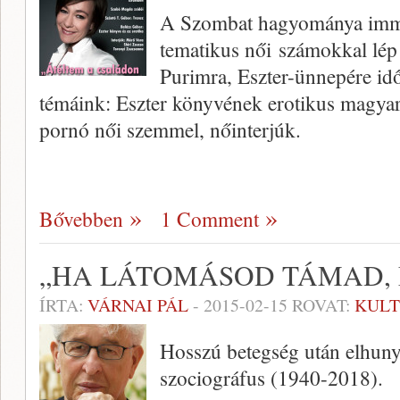
A Szombat hagyománya immá
tematikus női számokkal lép 
Purimra, Eszter-ünnepére idő
témáink: Eszter könyvének erotikus magyar
pornó női szemmel, nőinterjúk.
Bővebben
1 Comment
„HA LÁTOMÁSOD TÁMAD, 
ÍRTA:
VÁRNAI PÁL
-
2015-02-15
ROVAT:
KUL
Hosszú betegség után elhuny
szociográfus (1940-2018).