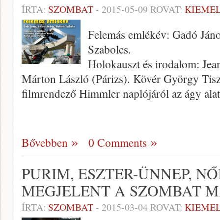
ÍRTA:
SZOMBAT
-
2015-05-09
ROVAT:
KIEME
Felemás emlékév: Gadó Jáno
Szabolcs.
Holokauszt és irodalom: Jea
Márton László (Párizs). Kövér György Tisz
filmrendező Himmler naplójáról az ágy alat
Bővebben
0 Comments
PURIM, ESZTER-ÜNNEP, NŐ
MEGJELENT A SZOMBAT M
ÍRTA:
SZOMBAT
-
2015-03-04
ROVAT:
KIEME