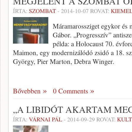
MEGJELENT A SZOMBAT O
ÍRTA:
SZOMBAT
-
2014-10-07
ROVAT:
KIEME
Máramarossziget egykor és m
Gábor. „Progresszív” antis
példa: a Holocaust 70. évfor
Maimon, egy modernizálódó zsidó a 18. szá
György, Pier Marton, Debra Winger.
Bővebben
0 Comments
„A LIBIDÓT AKARTAM MEG
ÍRTA:
VÁRNAI PÁL
-
2014-09-29
ROVAT:
KUL