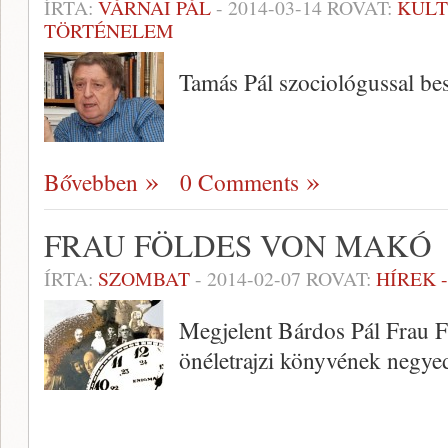
ÍRTA:
VÁRNAI PÁL
-
2014-03-14
ROVAT:
KUL
TÖRTÉNELEM
Tamás Pál szociológussal bes
Bővebben
0 Comments
FRAU FÖLDES VON MAKÓ
ÍRTA:
SZOMBAT
-
2014-02-07
ROVAT:
HÍREK 
Megjelent Bárdos Pál Frau 
önéletrajzi könyvének negyed