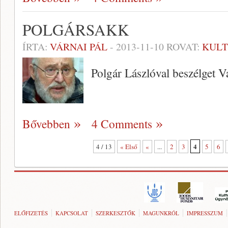
POLGÁRSAKK
ÍRTA:
VÁRNAI PÁL
-
2013-11-10
ROVAT:
KUL
Polgár Lászlóval beszélget V
Bővebben
4 Comments
4
4 / 13
« Első
«
...
2
3
5
6
ELŐFIZETÉS
KAPCSOLAT
SZERKESZTŐK
MAGUNKRÓL
IMPRESSZUM