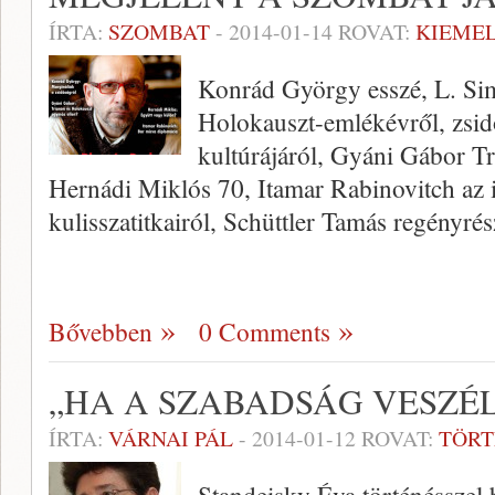
ÍRTA:
SZOMBAT
-
2014-01-14
ROVAT:
KIEME
Konrád György esszé, L. Sim
Holokauszt-emlékévről, zsi
kultúrájáról, Gyáni Gábor Tr
Hernádi Miklós 70, Itamar Rabinovitch az i
kulisszatitkairól, Schüttler Tamás regényré
Bővebben
0 Comments
„HA A SZABADSÁG VESZÉ
ÍRTA:
VÁRNAI PÁL
-
2014-01-12
ROVAT:
TÖR