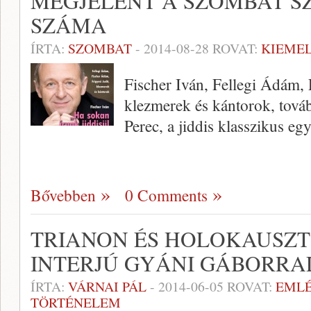
MEGJELENT A SZOMBAT S
SZÁMA
ÍRTA:
SZOMBAT
-
2014-08-28
ROVAT:
KIEME
Fischer Iván, Fellegi Ádám, 
klezmerek és kántorok, tová
Perec, a jiddis klasszikus e
Bővebben
0 Comments
TRIANON ÉS HOLOKAUSZT
INTERJÚ GYÁNI GÁBORRA
ÍRTA:
VÁRNAI PÁL
-
2014-06-05
ROVAT:
EML
TÖRTÉNELEM