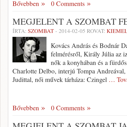
Bővebben
0 Comments
MEGJELENT A SZOMBAT F
ÍRTA:
SZOMBAT
-
2014-02-05
ROVAT:
KIEME
Kovács András és Bodnár Dán
felmérésről, Király Júlia az i
nők a konyhában és a fürdősz
Charlotte Delbo, interjú Tompa Andreával,
Judittal, női művek tárháza: Czingel
… Tov
Bővebben
0 Comments
MEGJELENT A SZOMBAT J