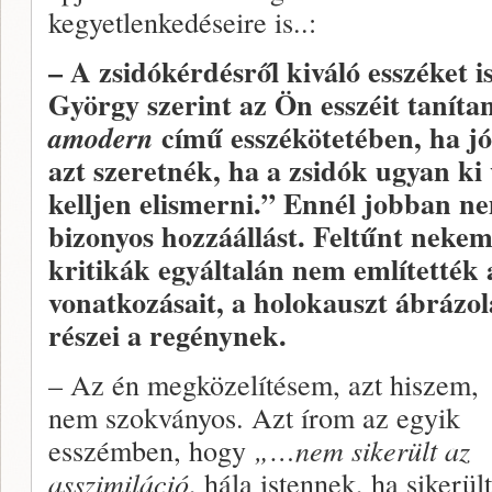
kegyetlenkedéseire is..:
– A zsidókérdésről kiváló esszéket i
György szerint az Ön esszéit taníta
című esszékötetében, ha jó
amodern
azt szeretnék, ha a zsidók ugyan ki 
kelljen elismerni.” Ennél jobban ne
bizonyos hozzáállást. Feltűnt nekem
kritikák egyáltalán nem említették 
vonatkozásait, a holokauszt ábrázol
részei a regénynek.
– Az én megközelítésem, azt hiszem,
nem szokványos. Azt írom az egyik
esszémben, hogy
„…nem sikerült az
asszimiláció
, hála istennek, ha sikerült