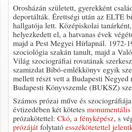
Orosházán született, gyerekként család
deportálták. Érettségi után az ELTE bi
hallgatója lett. Középiskolai tanárként
helyezkedett el, a hatvanas évek végét
majd a Pest Megyei Hírlapnál. 1972-
szociológia szakán tanult, majd a Va
Világ szociográfiai rovatának szerkesz
szamizdat Bibó-emlékkönyv egyik sze
mellett részt vett a Budapesti Negyed 
Budapesti Könyvszemle (BUKSZ) szerk
Számos prózai műve és szociográfiája 
évtizedében két kötetes
monumentális 
prózakötettel:
Ckó, a fényképész,
s vé
prózáját
folytató
esszékötetettel jelent