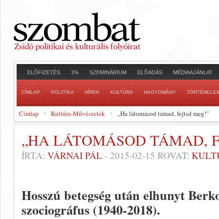
ELŐFIZETÉS
1%
SZEMINÁRIUM
ELŐADÁS
MÉDIAAJÁNLAT
CÍMLAP
POLITIKA
HÍREK
KULTÚRA
HAGYOMÁNY
TÖRTÉNELE
Címlap
Kultúra-Művészetek
„Ha látomásod támad, fejtsd meg!”
„HA LÁTOMÁSOD TÁMAD, F
ÍRTA:
VÁRNAI PÁL
-
2015-02-15
ROVAT:
KULT
Hosszú betegség után elhunyt Berko
szociográfus (1940-2018).