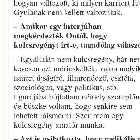
hogyan változott, ki milyen karriert 
Gyulának nem kellett változniuk.
– Amikor egy interjúban
megkérdezték Öntől, hogy
kulcsregényt írt-e, tagadólag válaszo
– Egyáltalán nem kulcsregény, bár ne
kevesen azt méricskélték, vajon melyi
ismert újságíró, filmrendező, esztéta,
szociológus, vagy politikus, stb.
figurájába bújtattam némely szereplőm
de büszke voltam, hogy senkire sem
lehetett ráismerni. Szerintem egy
kulcsregény amatőr munka.
– Azt is nyilatkozta, hogy radikális 