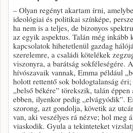
– Olyan regényt akartam írni, amelyb
ideológiai és politikai színképe, persz
ha nem is a teljes, de bizonyos spektr
az egyik aspektus. Talán még inkább 
kapcsolatok hihetetlenül gazdag hálójá
szerelemre, a családi kötelékek zegzu
viszonyra, a barátság sokféleségére. 
hívószavaik vannak, Emma például „bo
holott rettentő sok boldogtalanság ér
„belső békére” törekszik, talán éppen 
ebben, ilyenkor pedig „elvágyódik”.
szorong, azt gondolja, követik az utcá
van, aki veszélyes rá nézve; hol meg 
viaskodik. Gyula a tekinteteket vizsla