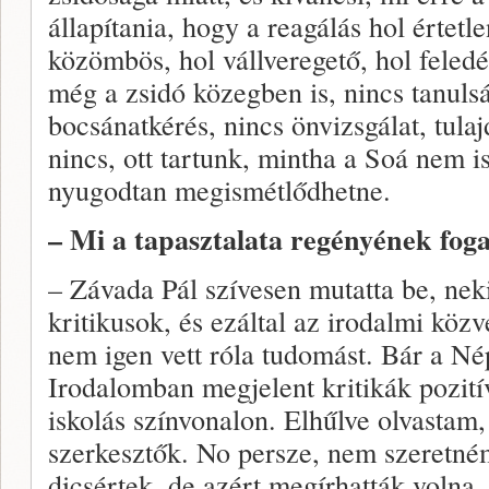
állapítania, hogy a reagálás hol értetle
közömbös, hol vállveregető, hol feled
még a zsidó közegben is, nincs tanulsá
bocsánatkérés, nincs önvizsgálat, tu
nincs, ott tartunk, mintha a Soá nem is
nyugodtan megismétlődhetne.
– Mi a tapasztalata regényének fog
– Závada Pál szívesen mutatta be, nek
kritikusok, és ezáltal az irodalmi kö
nem igen vett róla tudomást. Bár a Né
Irodalomban megjelent kritikák pozití
iskolás színvonalon. Elhűlve olvastam
szerkesztők. No persze, nem szeretné
dicsértek, de azért megírhatták volna