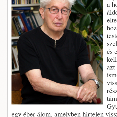
a h
áld
elt
hoz
tes
sze
és 
kel
azt
ism
vis
rés
tám
Gyu
egy éber álom, amelyben hirtelen vis