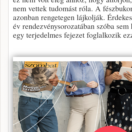
nem vettek tudomást róla. A fészbukon
azonban rengetegen lájkolják. Érdekes
év rendezvénysorozatában szóba sem k
egy terjedelmes fejezet foglalkozik ezz