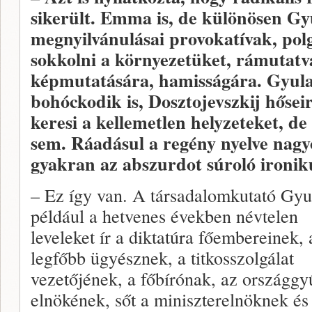
sikerült. Emma is, de különösen Gy
megnyilvánulásai provokatívak, pol
sokkolni a környezetüket, rámutatv
képmutatására, hamisságára. Gyula,
bohóckodik is, Dosztojevszkij hősei
keresi a kellemetlen helyzeteket, 
sem. Ráadásul a regény nyelve nagyon
gyakran az abszurdot súroló ironik
– Ez így van. A társadalomkutató Gyu
például a hetvenes években névtelen
leveleket ír a diktatúra főembereinek, 
legfőbb ügyésznek, a titkosszolgálat
vezetőjének, a főbírónak, az országgy
elnökének, sőt a miniszterelnöknek és