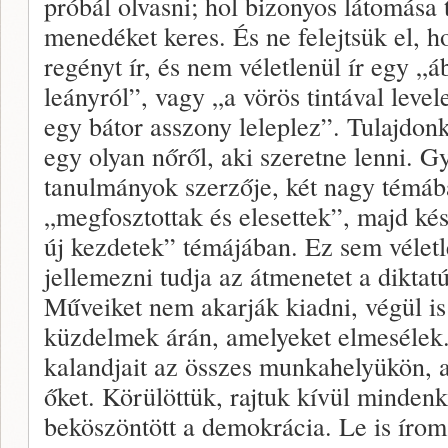
próbál olvasni; hol bizonyos látomás
menedéket keres. És ne felejtsük el, 
regényt ír, és nem véletlenül ír egy „á
leányról”, vagy „a vörös tintával level
egy bátor asszony leleplez”. Tulajdonk
egy olyan nőről, aki szeretne lenni. G
tanulmányok szerzője, két nagy témáb
„megfosztottak és elesettek”, majd ké
új kezdetek” témájában. Ez sem véletl
jellemezni tudja az átmenetet a dikta
Műveiket nem akarják kiadni, végül i
küzdelmek árán, amelyeket elmesélek
kalandjait az összes munkahelyükön, 
őket. Körülöttük, rajtuk kívül mindenk
beköszöntött a demokrácia. Le is íro