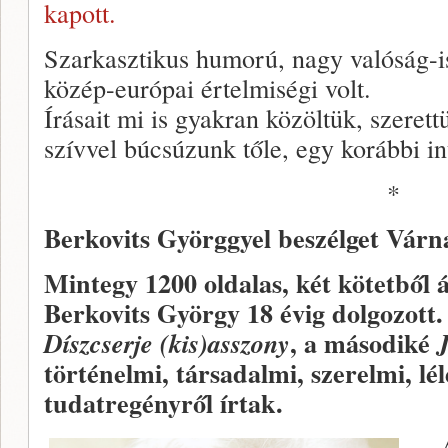
kapott.
Szarkasztikus humorú, nagy valóság-i
közép-európai értelmiségi volt.
Írásait mi is gyakran közöltük, szerettü
szívvel búcsúzunk tőle, egy korábbi in
*
Berkovits Györggyel beszélget Várna
Mintegy 1200 oldalas, két kötetből 
Berkovits György 18 évig dolgozott.
, a másodiké
Díszcserje (kis)asszony
történelmi, társadalmi, szerelmi, lé
tudatregényről írtak.
– 