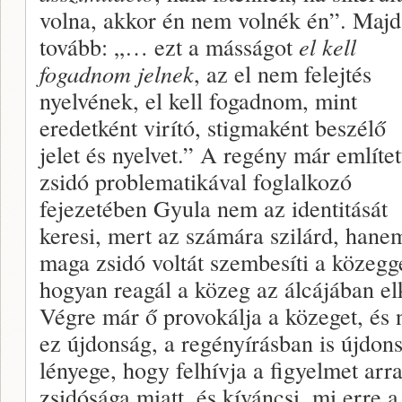
volna, akkor én nem volnék én”. Majd
tovább: „… ezt a másságot
el kell
fogadnom jelnek
, az el nem felejtés
nyelvének, el kell fogadnom, mint
eredetként virító, stigmaként beszélő
jelet és nyelvet.” A regény már említet
zsidó problematikával foglalkozó
fejezetében Gyula nem az identitását
keresi, mert az számára szilárd, hane
maga zsidó voltát szembesíti a közegg
hogyan reagál a közeg az álcájában el
Végre már ő provokálja a közeget, és 
ez újdonság, a regényírásban is újdon
lényege, hogy felhívja a figyelmet arra,
zsidósága miatt, és kíváncsi, mi erre 