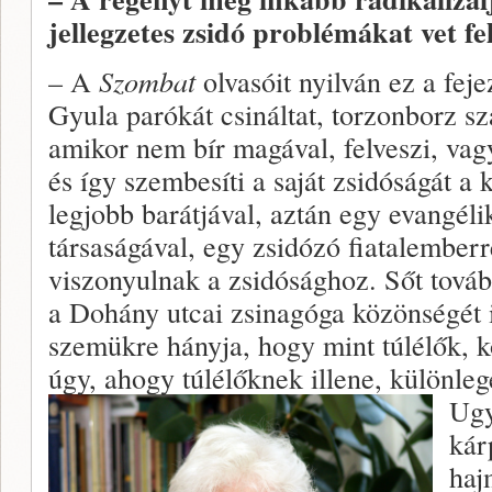
jellegzetes zsidó problémákat vet fel
– A
Szombat
olvasóit nyilván ez a feje
Gyula parókát csináltat, torzonborz sza
amikor nem bír magával, felveszi, vagy
és így szembesíti a saját zsidóságát a
legjobb barátjával, aztán egy evangéli
társaságával, egy zsidózó fiatalember
viszonyulnak a zsidósághoz. Sőt továb
a Dohány utcai zsinagóga közönségét is
szemükre hányja, hogy mint túlélők, 
úgy, ahogy túlélőknek illene, különleg
Ugy
kár
haj