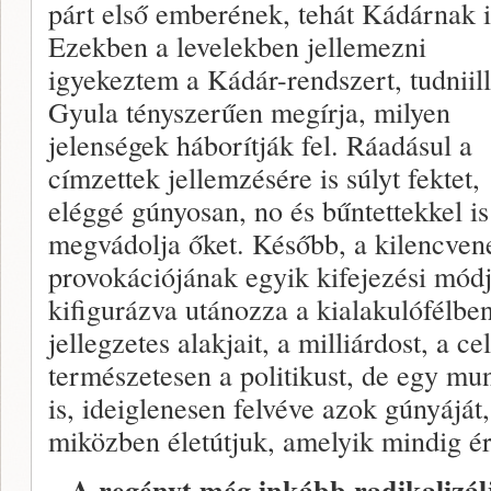
párt első emberének, tehát Kádárnak i
Ezekben a levelekben jellemezni
igyekeztem a Kádár-rendszert, tudniill
Gyula tényszerűen megírja, milyen
jelenségek háborítják fel. Ráadásul a
címzettek jellemzésére is súlyt fektet,
eléggé gúnyosan, no és bűntettekkel is
megvádolja őket. Később, a kilencven
provokációjának egyik kifejezési módj
kifigurázva utánozza a kialakulófélbe
jellegzetes alakjait, a milliárdost, a ce
természetesen a politikust, de egy mun
is, ideiglenesen felvéve azok gúnyáját
miközben életútjuk, amelyik mindig érd
– A regényt még inkább radikalizálj