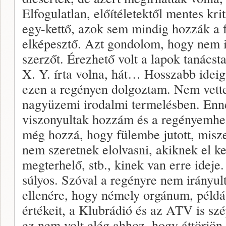
Elfogulatlan, előítéletektől mentes kri
egy-kettő, azok sem mindig hozzák a 
elképesztő. Azt gondolom, hogy nem i
szerzőt. Érezhető volt a lapok tanácst
X. Y. írta volna, hát… Hosszabb idei
ezen a regényen dolgoztam. Nem vette
nagyüzemi irodalmi termelésben. Enn
viszonyultak hozzám és a regényemh
még hozzá, hogy fülembe jutott, miszer
nem szeretnek elolvasni, akiknek el ke
megterhelő, stb., kinek van erre ideje
súlyos. Szóval a regényre nem irányul
ellenére, hogy némely orgánum, példá
értékeit, a Klubrádió és az ATV is sz
ez nem volt elég ahhoz, hogy áttörjön,