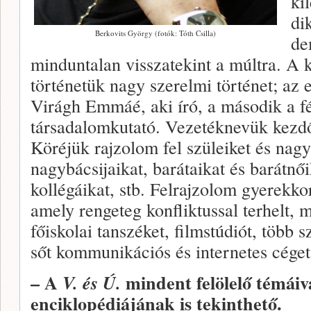
ki
di
Berkovits György (fotók: Tóth Csilla)
de
minduntalan visszatekint a múltra. A k
történetük nagy szerelmi történet; az e
Virágh Emmáé, aki író, a második a fé
társadalomkutató. Vezetéknevük kezdő
Köréjük rajzolom fel szüleiket és nagy
nagybácsijaikat, barátaikat és barátn
kollégáikat, stb. Felrajzolom gyerekko
amely rengeteg konfliktussal terhelt, 
főiskolai tanszéket, filmstúdiót, több 
sőt kommunikációs és internetes céget 
– A
mindent felölelő témáiv
V. és Ú.
enciklopédiájának is tekinthető.