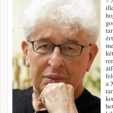
il
ho
go
ta
ér
me
ké
re
át
fe
a 
ta
ko
he