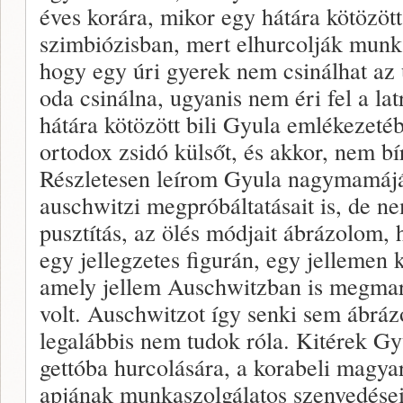
éves korára, mikor egy hátára kötözött 
szimbiózisban, mert elhurcolják munka
hogy egy úri gyerek nem csinálhat az út
oda csinálna, ugyanis nem éri fel a lat
hátára kötözött bili Gyula emlékezetébe
ortodox zsidó külsőt, és akkor, nem b
Részletesen leírom Gyula nagymamáján
auschwitzi megpróbáltatásait is, de ne
pusztítás, az ölés módjait ábrázolom,
egy jellegzetes figurán, egy jellemen 
amely jellem Auschwitzban is megmar
volt. Auschwitzot így senki sem ábráz
legalábbis nem tudok róla. Kitérek Gyu
gettóba hurcolására, a korabeli magyar
apjának munkaszolgálatos szenvedései