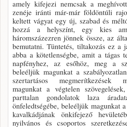
amely kifejezi nemcsak a meghívott,
zenéje iránti már-már földöntúli raj
keltett vágyat egy új, szabad és méltó
hozzá a helyszínt, egy kies ame
háromszázezren jönnek össze, az álta
bemutatni. Tüntetés, tiltakozás ez a
abba a kötetlenségbe, amit a tágas t
napfényhez, az esőhöz, meg a szé
beleéljük magunkat a szabályozatla
szertartásos megmerítkezések me
magunkat a végtelen szövegelések
parttalan gondolatok laza árada
önfeledtségébe, beleéljük magunkat a
kavalkádjának önkifejező hevület
nyilvános és csoportos szeretkezés