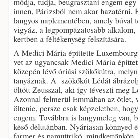
módja, tudja, beugrasztani engem egy 
innen, Párizsból nem akar hazatérni. 
langyos naplementében, amely búval te
vigyáz, a legpompázatosabb alkalom, 
kertben a féltékenység felszítására.
A Medici Mária építtette Luxembourg 
vet az ugyancsak Medici Mária építte
közepén lévő óriási szökőkútra, melyn
tanyáznak. A szökőkút Lédát ábrázolja
öltött Zeusszal, aki így téveszti meg
Azonnal felmerül Emmában az ötlet, va
öltenie, persze csak képzeletben, hog
engem. Továbbra is langymeleg van, b
késő délutánban. Nyáriasan könnyed é
farmer és pamuttrikó, mindkettőnkön,