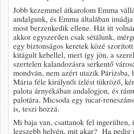
Jobb kezemmel átkarolom Emma vállát
andalgunk, és Emma általában imádja
most berzenkedik ellene. Hát itt volná
akkor egyszerűen csak sétálunk, mér
egy biztonságos keretek közé szorított
kitágult kebellel, mert így jön, a sze
szertelen kalandozásra serkentő városá
mondván, nem azért utazik Párizsba, 
Mária féle királynői ízlést tükröző, ké
palota árnyékában andalogjon, és rá
palotára. Micsoda egy tucat-reneszáns
is, teszi hozzá.
Mi baja van, csattanok fel ingerülten, 
legszebb helyén, mit akar? Ha pedig 