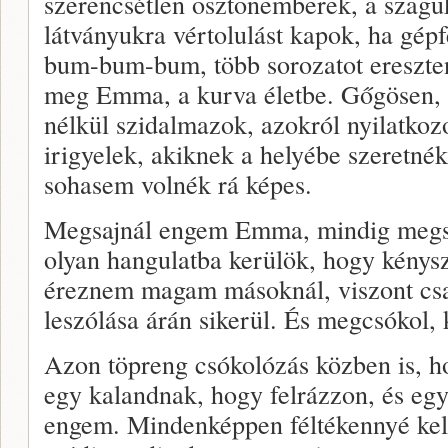
szerencsétlen ösztönemberek, a szag
látványukra vértolulást kapok, ha gép
bum-bum-bum, több sorozatot ereszten
meg Emma, a kurva életbe. Gőgösen, 
nélkül szidalmazok, azokról nyilatkoz
irigyelek, akiknek a helyébe szeretnék
sohasem volnék rá képes.
Megsajnál engem Emma, mindig megsaj
olyan hangulatba kerülök, hogy kénys
éreznem magam másoknál, viszont cs
leszólása árán sikerül. És megcsókol,
Azon töpreng csókolózás közben is, 
egy kalandnak, hogy felrázzon, és egy
engem. Mindenképpen féltékennyé kell