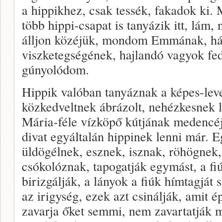
a hippikhez, csak tessék, fakadok ki
több hippi-csapat is tanyázik itt, lám,
álljon közéjük, mondom Emmának, háth
viszketegségének, hajlandó vagyok fed
gúnyolódom.
Hippik valóban tanyáznak a képes-leve
közkedveltnek ábrázolt, nehézkesnek l
Mária-féle vízköpő kútjának medencéj
divat egyáltalán hippinek lenni már.
üldögélnek, esznek, isznak, röhögnek
csókolóznak, tapogatják egymást, a fi
birizgálják, a lányok a fiúk hímtagját
az irigység, ezek azt csinálják, amit 
zavarja őket semmi, nem zavartatják m