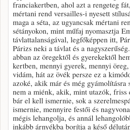
franciakertben, ahol azt a rengeteg fát
mértani rend versailles-i nyesett stílu
maga a séta, az ugyancsak mértani ren
sétányokon, mint műfaj nyomasztja Em
távlattalanságával, legfőképpen itt, P
Párizs neki a távlat és a nagyszerűsé
abban az öregektől és gyerekektől h
kertben, mennyi gyerek, mennyi öreg,
vidám, hát az övék persze ez a kimód
azoké, akik már és még gyámolításra 
nem a miénk, akik, mint utazók, friss 
bár el kell ismernie, sok a szerelmespár 
ismernie, mennyire festői és nagyvona
mégis lehangolja, és annál lehangolób
inkább árnyékba borítja a késő délutá