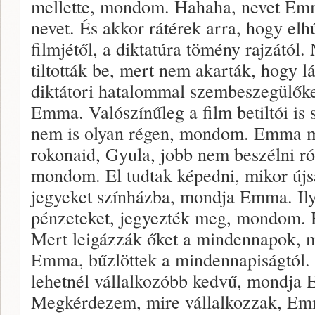
mellette, mondom. Hahaha, nevet Em
nevet. És akkor rátérek arra, hogy elhű
filmjétől, a diktatúra tömény rajzától.
tiltották be, mert nem akarták, hogy l
diktátori hatalommal szembeszegülőke
Emma. Valószínűleg a film betiltói is s
nem is olyan régen, mondom. Emma meg
rokonaid, Gyula, jobb nem beszélni ró
mondom. El tudtak képedni, mikor újs
jegyeket színházba, mondja Emma. Ilye
pénzeteket, jegyezték meg, mondom.
Mert leigázzák őket a mindennapok, 
Emma, bűzlöttek a mindennapiságtól. 
lehetnél vállalkozóbb kedvű, mondja
Megkérdezem, mire vállalkozzak, Em