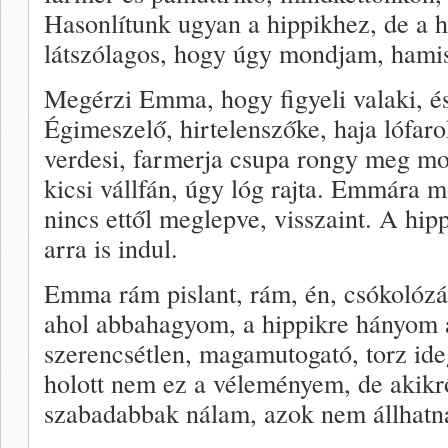
Hasonlítunk ugyan a hippikhez, de a 
látszólagos, hogy úgy mondjam, hami
Megérzi Emma, hogy figyeli valaki, és
Égimeszelő, hirtelenszőke, haja lófar
verdesi, farmerja csupa rongy meg moc
kicsi vállfán, úgy lóg rajta. Emmára 
nincs ettől meglepve, visszaint. A hipp
arra is indul.
Emma rám pislant, rám, én, csókolózás
ahol abbahagyom, a hippikre hányom a
szerencsétlen, magamutogató, torz id
holott nem ez a véleményem, de akik
szabadabbak nálam, azok nem állhatn