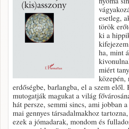
nyoma sin
vágyakozá
esetleg, 
török erőt
ki a hippi
kifejezem
ha, mint á
kivonulna
miért tany
közepén,
erdőségbe, barlangba, el a szem elől.
mutogatják magukat a világ fővárosána
hát persze, semmi sincs, ami jobban 
mai gennyes társadalmakhoz tartozna,
ezek a jómadarak, mondom és fulla