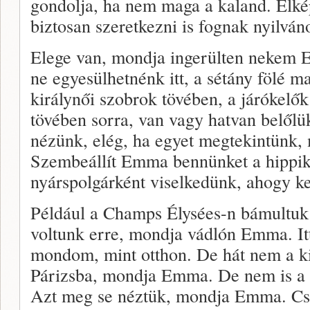
gondolja, ha nem maga a kaland. Elkép
biztosan szeretkezni is fognak nyilván
Elege van, mondja ingerülten nekem E
ne egyesülhetnénk itt, a sétány fölé 
királynői szobrok tövében, a járókelő
tövében sorra, van vagy hatvan belőlü
nézünk, elég, ha egyet megtekintünk,
Szembeállít Emma bennünket a hippik
nyárspolgárként viselkedünk, ahogy kel
Például a Champs Élysées-n bámultuk 
voltunk erre, mondja vádlón Emma. It
mondom, mint otthon. De hát nem a ki
Párizsba, mondja Emma. De nem is a
Azt meg se néztük, mondja Emma. Cs