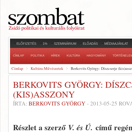
ELŐFIZETÉS
1%
SZEMINÁRIUM
ELŐADÁS
MÉDIAAJÁNLAT
CÍMLAP
POLITIKA
HÍREK
KULTÚRA
HAGYOMÁNY
TÖRTÉNELE
Címlap
Kultúra-Művészetek
Berkovits György: Díszcserje (kis)ass
BERKOVITS GYÖRGY: DÍSZC
(KIS)ASSZONY
ÍRTA:
BERKOVITS GYÖRGY
-
2013-05-25
ROVA
Részlet a szerző
című regén
V. és Ú.