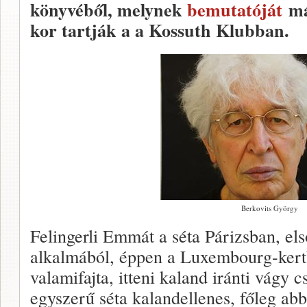
könyvéből, melynek
bemutatóját
má
kor tartják a a Kossuth Klubban.
Berkovits György
Felingerli Emmát a séta Párizsban, el
alkalmából, éppen a Luxembourg-kert
valamifajta, itteni kaland iránti vágy 
egyszerű séta kalandellenes, főleg abb