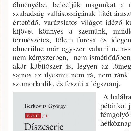
élményébe, beleéljük magunkat a mi
szabadság vallásosságának hitét ára
értetődő, varázslatos világot idéző 
kijövet könnyes a szemünk, mind
természetes, tőlem furcsa és idege
elmerülne már egyszer valami nem-s
nem-kényszerben, nem-ismétlődőbe
akár kábítószer is, legyen az töme
sajnos az ilyesmit nem rá, nem ránk
szomorkodik, és feszíti a légszomj.
A halálra
pétánkot j
fémgolyói
hétközna