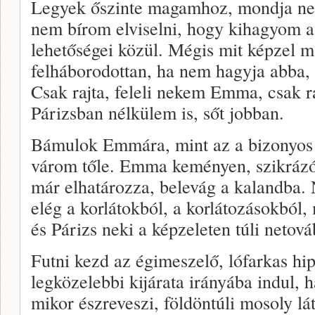
Legyek őszinte magamhoz, mondja ne
nem bírom elviselni, hogy kihagyom a
lehetőségei közül. Mégis mit képzel 
felháborodottan, ha nem hagyja abba
Csak rajta, feleli nekem Emma, csak r
Párizsban nélkülem is, sőt jobban.
Bámulok Emmára, mint az a bizonyos 
várom tőle. Emma keményen, szikrázó
már elhatározza, belevág a kalandba. N
elég a korlátokból, a korlátozásokból,
és Párizs neki a képzeleten túli netová
Futni kezd az égimeszelő, lófarkas hipp
legközelebbi kijárata irányába indul, 
mikor észreveszi, földöntúli mosoly lát