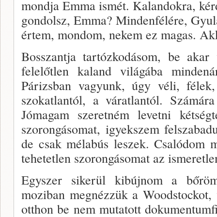
mondja Emma ismét. Kalandokra, kér
gondolsz, Emma? Mindenfélére, Gyu
értem, mondom, nekem ez magas. Ak
Bosszantja tartózkodásom, be akar 
felelőtlen kaland világába minden
Párizsban vagyunk, úgy véli, félek,
szokatlantól, a váratlantól. Számár
Jómagam szeretném levetni kétségt
szorongásomat, igyekszem felszabadu
de csak mélabús leszek. Csalódom m
tehetetlen szorongásomat az ismeretle
Egyszer sikerül kibújnom a bőrö
moziban megnézzük a Woodstockot, vé
otthon be nem mutatott dokumentumfi