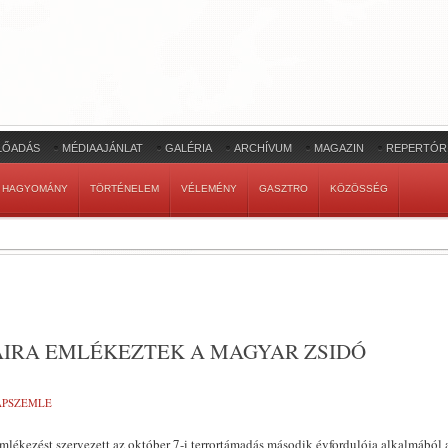
LŐADÁS
MÉDIAAJÁNLAT
GALÉRIA
ARCHÍVUM
MAGAZIN
REPERTÓR
HAGYOMÁNY
TÖRTÉNELEM
VÉLEMÉNY
GASZTRO
KÖZÖSSÉG
AIRA EMLÉKEZTEK A MAGYAR ZSIDÓ
LAPSZEMLE
lékezést szervezett az október 7-i terrortámadás második évfordulója alkalmából 