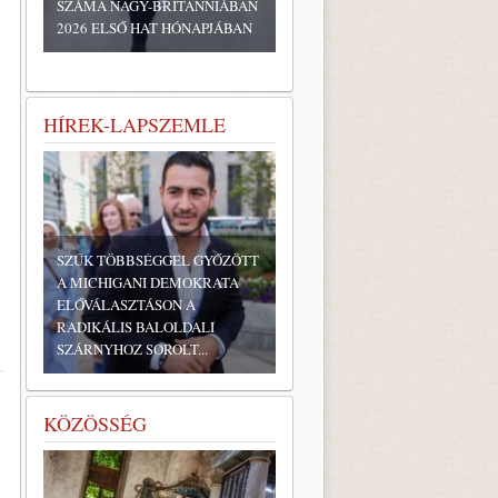
SZÁMA NAGY-BRITANNIÁBAN
2026 ELSŐ HAT HÓNAPJÁBAN
HÍREK-LAPSZEMLE
SZŰK TÖBBSÉGGEL GYŐZÖTT
A MICHIGANI DEMOKRATA
ELŐVÁLASZTÁSON A
RADIKÁLIS BALOLDALI
SZÁRNYHOZ SOROLT...
KÖZÖSSÉG