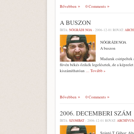
Bővebben
0 Comments
A BUSZON
ÍRTA:
NÓGRÁDI NOA
-
2006-12-01
ROVAT:
ARCH
NÓGRÁDI NOA
A buszon
Madarak csiripeltek
füvén békés őzi­kék legelésztek, de a képzelet
kiszá­míthatóan
… Tovább »
Bővebben
0 Comments
2006. DECEMBERI SZÁM
ÍRTA:
SZOMBAT
-
2006-12-01
ROVAT:
ARCHÍVU
Szántó T. Gábor: Alt