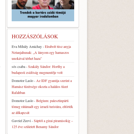
HOZZÁSZÓLÁSOK
Eva Mihály Amichay
-
Elrabolt túsz anyja
Netanjahunak: „A lányom egy hamaszos
unokával térhet haza”
sós csaba
-
Szakály Sándor: Horthy a
budapesti zsidóság megmentője volt
Domotor Laslo
-
Az IDF gyanúja szerint a
Hamász tüzérsége okozta a halálos tüzet
Rafahban
Domotor Laslo
-
Belgium: palesztinpárti
tömeg rátámadt egy izraeli turistára, eltörték
az állkapcsát
Gavriel Zeevi
-
Sáptól a gízai piramisokig –
125 éve született Benamy Sándor