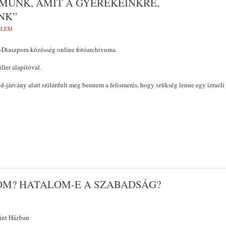
MUNK, AMIT A GYEREKEINKRE,
NK”
ELEM
l-Diaszpora közösség online fotóarchivuma
ller alapítóval.
-járvány alatt szilárdult meg bennem a felismerés, hogy szükség lenne egy izraeli
OM? HATALOM-E A SZABADSÁG?
lint Házban