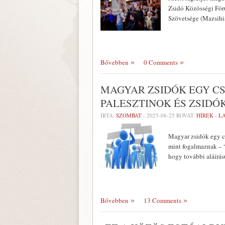
Zsidó Közösségi Fór
Szövetsége (Mazsihi
Bővebben
0 Comments
MAGYAR ZSIDÓK EGY CS
PALESZTINOK ÉS ZSIDÓ
ÍRTA:
SZOMBAT
-
2025-08-25
ROVAT:
HÍREK - 
Magyar zsidók egy cs
mint fogalmaznak – “
hogy további aláírá
Bővebben
13 Comments