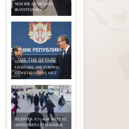
NEM BÍR AZ OKTATÁS
IRÁNYÍTÁSÁRA”
SZERBIA IZRAEL EGYIK
LEGSTABILABB EURÓPAI
SZÖVETSÉGESÉVÉ VÁLT
JELENTÉS: 82%-KAL NŐTT AZ
ANTISZEMITA TÁMADÁSOK