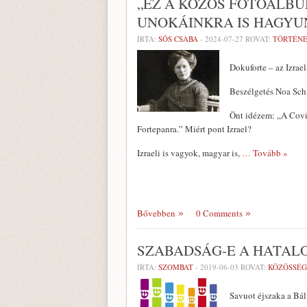
„EZ A KÖZÖS FOTÓALBU
UNOKÁINKRA IS HAGYU
ÍRTA:
SÓS CSABA
-
2024-07-27
ROVAT:
TÖRTÉN
Dokuforte – az Izrae
Beszélgetés Noa Schi
Önt idézem: „A Covid
Fortepanra.” Miért pont Izrael?
Izraeli is vagyok, magyar is,
… Tovább »
Bővebben
0 Comments
SZABADSÁG-E A HATAL
ÍRTA:
SZOMBAT
-
2019-06-03
ROVAT:
KÖZÖSSÉG
Savuot éjszaka a Bá