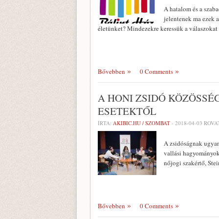
A hatalom és a szaba
jelentenek ma ezek 
életünket? Mindezekre keressük a válaszokat
Bővebben
0 Comments
A HONI ZSIDÓ KÖZÖSSÉ
ESETEKTŐL
ÍRTA:
AKIBIC.HU / SZOMBAT
-
2018-04-03
ROVA
A zsidóságnak ugyan
vallási hagyományok
nőjogi szakértő, Ste
Bővebben
0 Comments