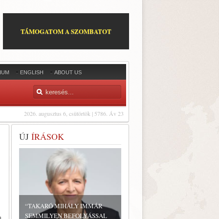
TÁMOGATOM A SZOMBATOT
IUM
ENGLISH
ABOUT US
2026. augusztus 6, csütörtök | 5786. Áv 23
ÚJ
ÍRÁSOK
“TAKARÓ MIHÁLY IMMÁR
SEMMILYEN BEFOLYÁSSAL
a