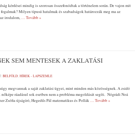
dság kérdései mindig is szorosan összefonódtak a történelem során. De vajon mit
a fogalmak? Milyen típusú hatalmak és szabadságok határozzák meg ma az
 az irodalom,
… Tovább »
GEK SEM MENTESEK A ZAKLATÁSI
T:
BELFÖLD
,
HÍREK - LAPSZEMLE
úgy megvannak a saját zaklatási ügyei, mint minden más közösségnek. A zsidó
 nőképe ráadásul sok esetben nem a probléma megoldását segíti. Nógrádi Noá
iner Zsófia újságíró, Hegedűs Pál matematikus és Pollák
… Tovább »