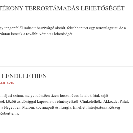
ATÉKONY TERRORTÁMADÁS LEHETŐSÉGÉT
gy tenger felől indított beszivárgó akciót, felrobbantott egy terroralagutat, de a
zántan keresik a további vérontás lehetőségét.
K, LENDÜLETBEN
MAGAZIN
májusi száma, melyet döntően tízen-huszonéves fiatalok írtak saját
bek között zsidósággal kapcsolatos élményeikről. Címkefelhők: Akkezdet Phiai,
 a Negevben, Marom, kocsmapult és liturgia. Emellett interjúztunk Kőszeg
Róberttel is.