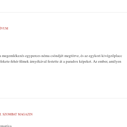
ÍVUM
 a megemlékezés egy­perces néma csöndjét megtörve, és az egykori kivégzőplacc
 fekete-fe­hér filmek árnyékával festette át a para­dox képeket. Az ember, amilyen
M
,
SZOMBAT MAGAZIN
ernatíva