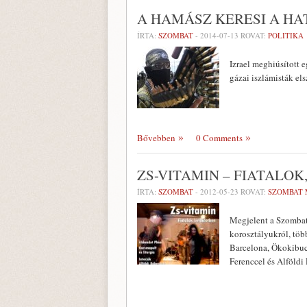
A HAMÁSZ KERESI A H
ÍRTA:
SZOMBAT
-
2014-07-13
ROVAT:
POLITIKA
Izrael meghiúsított e
gázai iszlámisták els
Bővebben
0 Comments
ZS-VITAMIN – FIATALO
ÍRTA:
SZOMBAT
-
2012-05-23
ROVAT:
SZOMBAT 
Megjelent a Szombat 
korosztályukról, töb
Barcelona, Ökokibuc
Ferenccel és Alföldi 