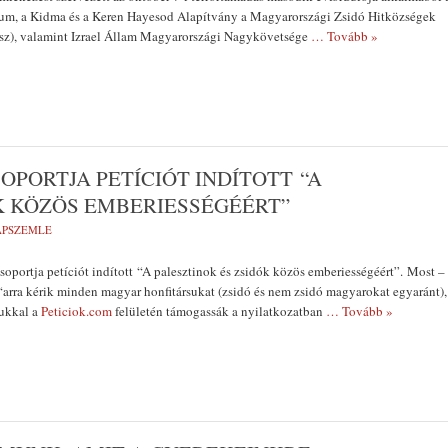
um, a Kidma és a Keren Hayesod Alapítvány a Magyarországi Zsidó Hitközségek
sz), valamint Izrael Állam Magyarországi Nagykövetsége
… Tovább »
OPORTJA PETÍCIÓT INDÍTOTT “A
K KÖZÖS EMBERIESSÉGÉÉRT”
LAPSZEMLE
oportja petíciót indított “A palesztinok és zsidók közös emberiességéért”. Most –
arra kérik minden magyar honfitársukat (zsidó és nem zsidó magyarokat egyaránt),
sukkal a
Peticiok.com
felületén támogassák a nyilatkozatban
… Tovább »