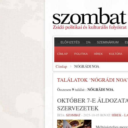
ELŐFIZETÉS
1%
SZEMINÁRIUM
E
CÍMLAP
POLITIKA
HÍREK
KULTÚRA
Címlap
NÓGRÁDI NOA
TALÁLATOK ‘NÓGRÁDI NOA’
9
NÓGRÁDI NOA
Összesen
találat :
.
OKTÓBER 7-E ÁLDOZAT
SZERVEZETEK
ÍRTA:
SZOMBAT
-
2025-10-05
ROVAT:
HÍREK - 
Méltóságteljes megem