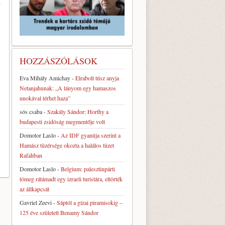
HOZZÁSZÓLÁSOK
Eva Mihály Amichay
-
Elrabolt túsz anyja
Netanjahunak: „A lányom egy hamaszos
unokával térhet haza”
sós csaba
-
Szakály Sándor: Horthy a
budapesti zsidóság megmentője volt
Domotor Laslo
-
Az IDF gyanúja szerint a
Hamász tüzérsége okozta a halálos tüzet
Rafahban
Domotor Laslo
-
Belgium: palesztinpárti
tömeg rátámadt egy izraeli turistára, eltörték
az állkapcsát
Gavriel Zeevi
-
Sáptól a gízai piramisokig –
125 éve született Benamy Sándor