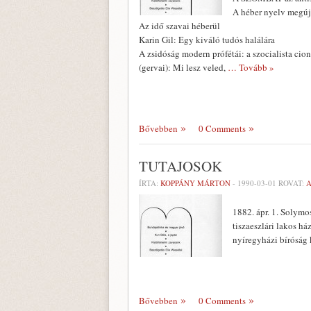
A héber nyelv megúj
Az idő szavai héberül
Karin Gil: Egy kiváló tudós halálára
A zsidóság modern prófétái: a szocialista cion
(gervai): Mi lesz veled,
… Tovább »
Bővebben
0 Comments
TUTAJOSOK
ÍRTA:
KOPPÁNY MÁRTON
-
1990-03-01
ROVAT:
1882. ápr. 1. Solymos
tiszaeszlári lakos há
nyíregyházi bíróság 
Bővebben
0 Comments