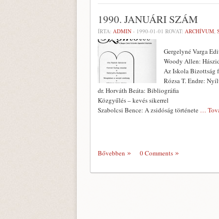
1990. JANUÁRI SZÁM
ÍRTA:
ADMIN
-
1990-01-01
ROVAT:
ARCHÍVUM
,
Gergelyné Varga Edi
Woody Allen: Hászid
Az Iskola Bizottság 
Rózsa T. Endre: Nyí
dr. Horváth Beáta: Bibliográfia
Közgyűlés – kevés sikerrel
Szabolcsi Bence: A zsidóság története
… Tov
Bővebben
0 Comments