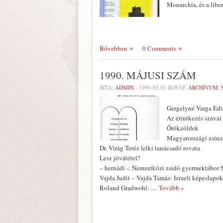
Monarchia, és a lib
Bővebben
0 Comments
1990. MÁJUSI SZÁM
ÍRTA:
ADMIN
-
1990-05-01
ROVAT:
ARCHÍVUM
,
Gergelyné Varga Edi
Az érintkezés szavai
Örökzöldek
Magyarországi zsin
Dr. Virág Teréz lelki tanácsadó rovata
Lesz jóvátétel?
– hernádi -: Nemzetközi zsidó gyermektábor 
Vajda Judit – Vajda Tamás: Izraeli képeslapok
Roland Gradwohl:
… Tovább »