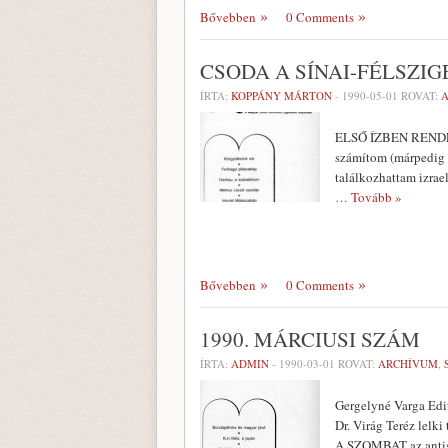
Bővebben
0 Comments
CSODA A SÍNAI-FÉLSZI
ÍRTA:
KOPPÁNY MÁRTON
-
1990-05-01
ROVAT:
ELSŐ ÍZBEN RENDEZT
számítom (márpedig 
találkozhattam izrae
… Tovább »
Bővebben
0 Comments
1990. MÁRCIUSI SZÁM
ÍRTA:
ADMIN
-
1990-03-01
ROVAT:
ARCHÍVUM
,
Gergelyné Varga Edi
Dr. Virág Teréz lelki
A SZOMBAT az antis