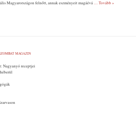
erális Magyarországon felnőtt, annak eszményeit magáévá
… Tovább »
SZOMBAT MAGAZIN
t: Nagyanyó receptjei
 héberül
agógák
Szarvason