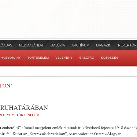
LŐADÁS
MÉDIAAJÁNLAT
GALÉRIA
ARCHÍVUM
MAGAZIN
REPERTÓR
HAGYOMÁNY
TÖRTÉNELEM
VÉLEMÉNY
GASZTRO
KÖZÖSSÉG
TON’
Ó RUHATÁRÁBAN
RCHÍVUM
,
TÖRTÉNELEM
t emberöltő” címmel megjelent emlékiratainak itt kővetkező fejezete 1918 őszéne
íti fel. Kitört az „őszirózsás forradalom”, összeomlott az Osztrák-Magyar