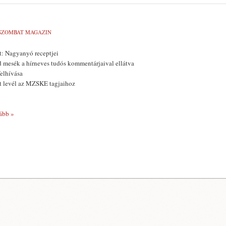
SZOMBAT MAGAZIN
t: Nagyanyó receptjei
 mesék a hírneves tudós kommentárjaival ellátva
felhívása
lt levél az MZSKE tagjaihoz
ább »