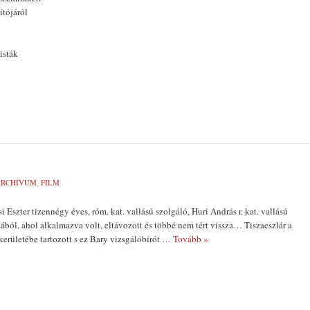
ítójáról
isták
ARCHÍVUM
,
FILM
i Eszter tizennégy éves, róm. kat. vallású szolgáló, Huri András r. kat. vallású
zából, ahol alkalmazva volt, eltávozott és többé nem tért vissza… Tiszaeszlár a
kerületébe tartozott s ez Bary vizsgálóbírót
… Tovább »