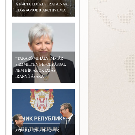
A NÁCI ÜLDÖZÉS IRATAINAK
LEGNAGYOBB ARCHÍVUMA
“TAKARÓ MIHÁLY IMMÁR
SEMMILYEN BEFOLYÁSSAL
NEM BÍR AZ OKTATÁS
IRÁNYÍTÁSÁRA”
SZERBIA IZRAEL EGYIK