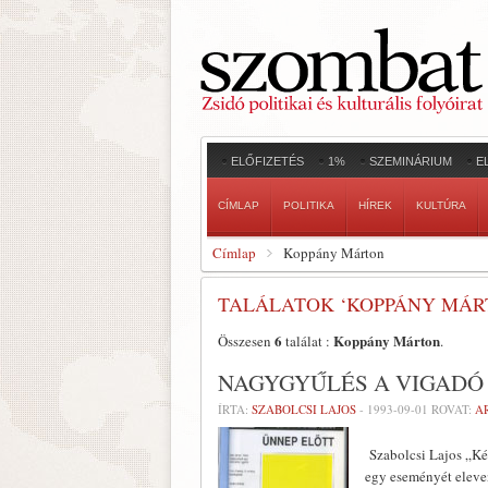
ELŐFIZETÉS
1%
SZEMINÁRIUM
E
CÍMLAP
POLITIKA
HÍREK
KULTÚRA
Címlap
Koppány Márton
TALÁLATOK ‘KOPPÁNY MÁR
6
Koppány Márton
Összesen
találat :
.
NAGYGYŰLÉS A VIGAD
ÍRTA:
SZABOLCSI LAJOS
-
1993-09-01
ROVAT:
A
Szabolcsi Lajos „Ké
egy eseményét eleven