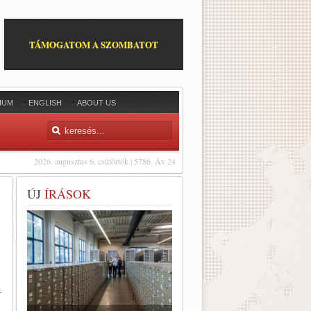
TÁMOGATOM A SZOMBATOT
IUM
ENGLISH
ABOUT US
2026. augusztus 6, csütörtök | 5786. Áv 24
ÚJ
ÍRÁSOK
k