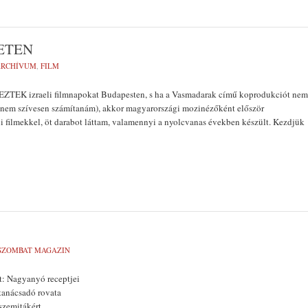
GETEN
ARCHÍVUM
,
FILM
EK izraeli filmnapokat Budapesten, s ha a Vas­madarak című koprodukciót nem
nem szívesen számítanám), akkor magyarországi mozinézőként először
li filmekkel, öt darabot láttam, valamennyi a nyolcvanas években készült. Kezdjük
SZOMBAT MAGAZIN
t: Nagyanyó receptjei
 tanácsadó rovata
zemitákért