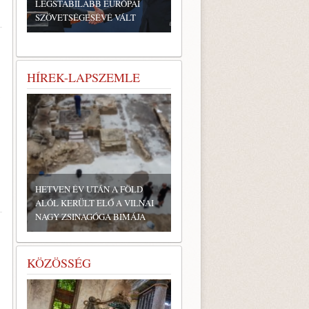
LEGSTABILABB EURÓPAI
SZÖVETSÉGESÉVÉ VÁLT
HÍREK-LAPSZEMLE
HETVEN ÉV UTÁN A FÖLD
ALÓL KERÜLT ELŐ A VILNAI
NAGY ZSINAGÓGA BIMÁJA
KÖZÖSSÉG